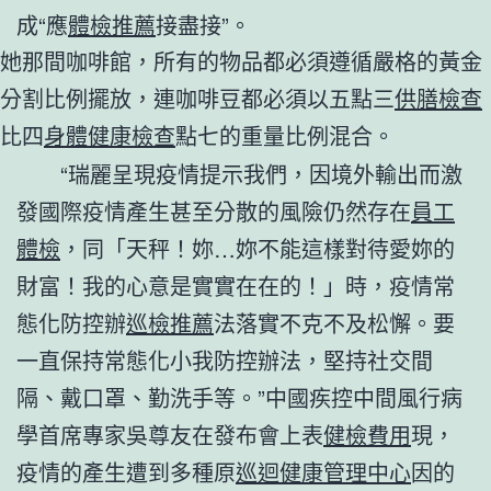
成“應
體檢推薦
接盡接”。
她那間咖啡館，所有的物品都必須遵循嚴格的黃金
分割比例擺放，連咖啡豆都必須以五點三
供膳檢查
比四
身體健康檢查
點七的重量比例混合。
“瑞麗呈現疫情提示我們，因境外輸出而激
發國際疫情產生甚至分散的風險仍然存在
員工
體檢
，同「天秤！妳…妳不能這樣對待愛妳的
財富！我的心意是實實在在的！」時，疫情常
態化防控辦
巡檢推薦
法落實不克不及松懈。要
一直保持常態化小我防控辦法，堅持社交間
隔、戴口罩、勤洗手等。”中國疾控中間風行病
學首席專家吳尊友在發布會上表
健檢費用
現，
疫情的產生遭到多種原
巡迴健康管理中心
因的