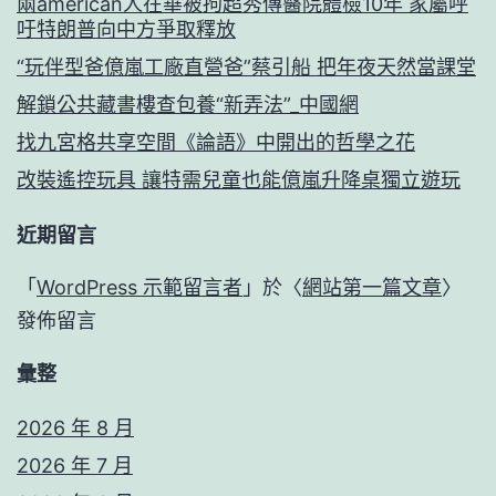
兩american人在華被拘超秀傳醫院體檢10年 家屬呼
吁特朗普向中方爭取釋放
“玩伴型爸億嵐工廠直營爸”蔡引船 把年夜天然當課堂
解鎖公共藏書樓查包養“新弄法”_中國網
找九宮格共享空間《論語》中開出的哲學之花
改裝遙控玩具 讓特需兒童也能億嵐升降桌獨立遊玩
近期留言
「
WordPress 示範留言者
」於〈
網站第一篇文章
〉
發佈留言
彙整
2026 年 8 月
2026 年 7 月