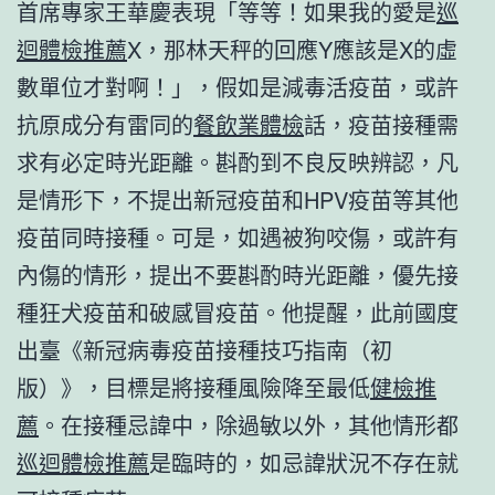
首席專家王華慶表現「等等！如果我的愛是
巡
迴體檢推薦
X，那林天秤的回應Y應該是X的虛
數單位才對啊！」，假如是減毒活疫苗，或許
抗原成分有雷同的
餐飲業體檢
話，疫苗接種需
求有必定時光距離。斟酌到不良反映辨認，凡
是情形下，不提出新冠疫苗和HPV疫苗等其他
疫苗同時接種。可是，如遇被狗咬傷，或許有
內傷的情形，提出不要斟酌時光距離，優先接
種狂犬疫苗和破感冒疫苗。他提醒，此前國度
出臺《新冠病毒疫苗接種技巧指南（初
版）》，目標是將接種風險降至最低
健檢推
薦
。在接種忌諱中，除過敏以外，其他情形都
巡迴體檢推薦
是臨時的，如忌諱狀況不存在就