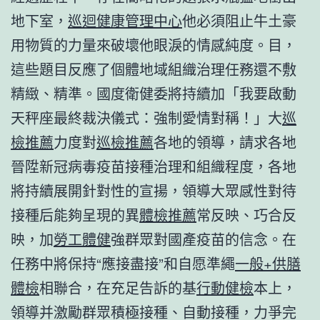
地下室，
巡迴健康管理中心
他必須阻止牛土豪
用物質的力量來破壞他眼淚的情感純度。目，
這些題目反應了個體地域組織治理任務還不敷
精緻、精準。國度衛健委將持續加「我要啟動
天秤座最終裁決儀式：強制愛情對稱！」大
巡
檢推薦
力度對
巡檢推薦
各地的領導，請求各地
晉陞新冠病毒疫苗接種治理和組織程度，各地
將持續展開針對性的宣揚，領導大眾感性對待
接種后能夠呈現的異
體檢推薦
常反映、巧合反
映，加
勞工體健
強群眾對國產疫苗的信念。在
任務中將保持“應接盡接”和自愿準繩
一般+供膳
體檢
相聯合，在充足告訴的基
行動健檢
本上，
領導并激勵群眾積極接種、自動接種，力爭完