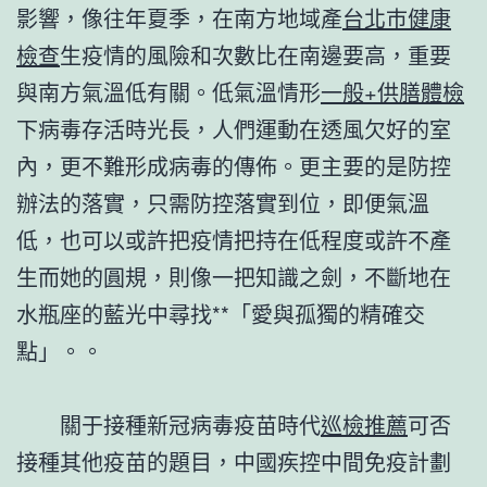
影響，像往年夏季，在南方地域產
台北巿健康
檢查
生疫情的風險和次數比在南邊要高，重要
與南方氣溫低有關。低氣溫情形
一般+供膳體檢
下病毒存活時光長，人們運動在透風欠好的室
內，更不難形成病毒的傳佈。更主要的是防控
辦法的落實，只需防控落實到位，即便氣溫
低，也可以或許把疫情把持在低程度或許不產
生而她的圓規，則像一把知識之劍，不斷地在
水瓶座的藍光中尋找**「愛與孤獨的精確交
點」。。
關于接種新冠病毒疫苗時代
巡檢推薦
可否
接種其他疫苗的題目，中國疾控中間免疫計劃