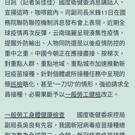
日訊（記者吳佳佳）國度衛健委消息講話人、
宣揚這時，咖啡館內。司副司長米鋒11日在國
務院聯防聯控機制消息發布會上表現，近期全
球疫情再次反彈，云南瑞麗呈現湊集性疫情，
提醒外防輸出、人物同防還是以後疫情防控的
重中之重。中國今朝正在應接盡接、按梯次，
對重點人群、重點地域、重點城市加速推動新
冠疫苗接種。針對個體處所接種任務中呈現的
簡
巡檢
略化，甚至“一刀切”的情形，強迫請求全
員接種，必需果斷予以
一般勞工健檢
改正。
一般勞工身體健康檢查
國度衛健委疾控局
副局長吳良有先容，我國新冠病毒疫苗接種總