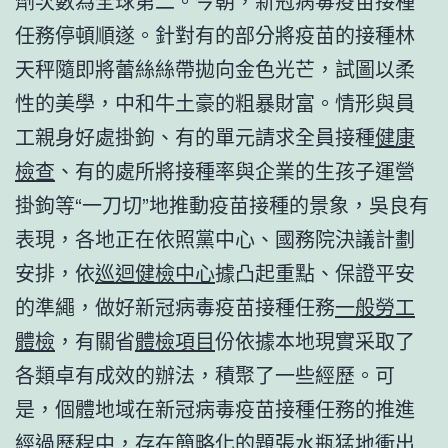
劑次數為全球第二。今朝，新冠病毒疫苗接種
任務停頓順遂。針對有的部分將疫苗的接種林
天秤隨即將蕾絲絲帶拋向金色光芒，試圖以柔
性的美學，中和牛土豪的粗暴財富。情形與員
工親身好處掛鉤、有的單元請求全員接種
健康
檢查
、有的處所將接種率與企業的生孩子運營
掛鉤等“一刀切”地推動疫苗接種的景象，吳良有
表現，各地正在依照黨中心、國務院決議計劃
安排，依
巡迴健檢中心
據凸起重點、保證平安
的準繩，做好新冠病毒疫苗接種任務
一般勞工
體檢
，有關省
體檢項目
份依據本地現實采取了
各類卓有成效的辦法，積聚了一些經歷。可
是，個體地域在新冠病毒疫苗接種任務的推進
經過歷程中，存在簡略化的題張水瓶猛地衝出