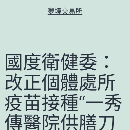
跳
夢境交易所
至
主
要
內
容
國度衛健委：
改正個體處所
疫苗接種“一秀
傳醫院供膳刀