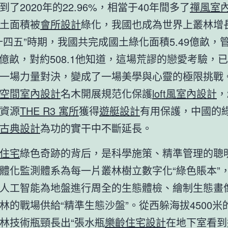
到了2020年的22.96%，相當于40年間多了
禪風室
國土面積被
會所設計
綠化，我國也成為世界上叢林增
十四五”時期，我國共完成國土綠化面積5.49億畝，
52億畝，對約508.1他知道，這場荒謬的戀愛考驗，
一場力量對決，變成了一場美學與心靈的極限挑戰
空間室內設計
名木開展規范化保護
loft風室內設計
，
資源
THE R3 寓所
獲得
遊艇設計
有用保護，中國的
古典設計
為功的實干中不斷延長。
住宅
綠色奇跡的背后，是科學施策、精準管理的聰
體化監測體系為每一片叢林樹立數字化“綠色賬本”
人工智能為地盤進行周全的生態體檢、繪制生態畫
林的戰場供給“精準生態沙盤”。從西躲海拔4500米
林技術瓶頸長出“張水瓶
樂齡住宅設計
在地下室看到