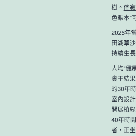
樹。
侘寂
色賬本”
2026
田湖草沙
持續生長
人均“
健
實干結果
的30年
室內設計
開展植綠
40年時
者，正坐