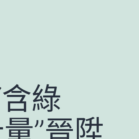
“含綠
計量”晉陞