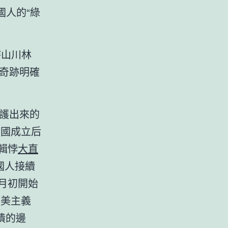
國人的“綠
持山川林
奇跡明確
夕護出來的
中國成立后
輯悖
大直
國人接續
月初開始
完美主義
潰的邊