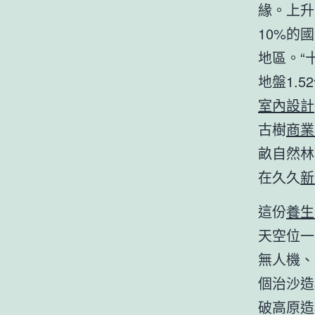
緣。上升
10%的
地區。“
地盤1.
室內設計
古樹
商業
畝自然林
在久久
新
這份
養生
天空位一
無人機、
個治沙造
破高原造