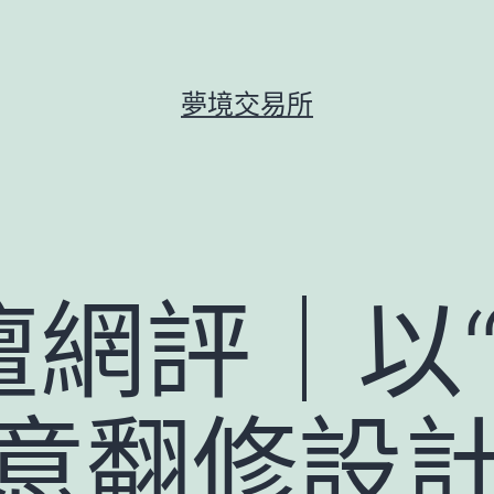
夢境交易所
壇網評｜以
I俱意翻修設