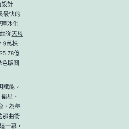
內設計
長最快的
管理沙化
已經從
天母
。9萬株
25.78億
綠色版圖
明賦能。
，衛星、
像，為每
的那曲衝
這一幕，