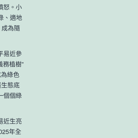
憤怒。小
綠、適地
，成為隨
平易近參
義務植樹”
成為綠色
護生態底
一個個綠
易近生亮
025年全