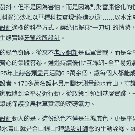
發抖，但不是因為害怕，而是因為對財富庸俗化的
到科爾沁沙地以草種科技實現“綠進沙退”……以水定
設計
適樹的科學方式，讓綠化摒棄“一刀切”的情勢
生態實踐
牙醫診所設計
。
的綠色奇跡，從來不
老屋翻新
是孤軍奮戰，而是全
齊心的集體答卷。通過持續優化“互聯網+全平易近
025年上線各類盡責活動6.2萬余個，讓每個人都能
設者。170多萬名護林員用腳步測量綠水青山，守
家戰略到全平易近行動，從政策引領到基層實踐，
聚成保護發展林草資源的磅礴氣力。
設計
動人的是，這份綠色不僅是生態底色，更是平
綠水青山就是金山銀山”理
綠設計師
念的生動詮釋。2