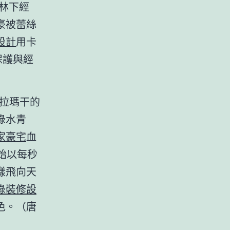
。林下經
豪被蕾絲
設計
用卡
保護與經
克拉瑪干的
綠水青
家豪宅
血
始以每秒
樣飛向天
綠裝修設
色。（唐