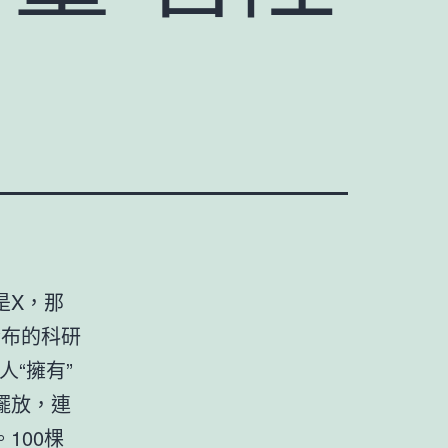
是X，那
發布的科研
人“擁有”
擺放，連
100棵