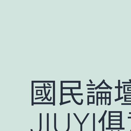
跳
至
主
要
內
容
國民論
JIUY