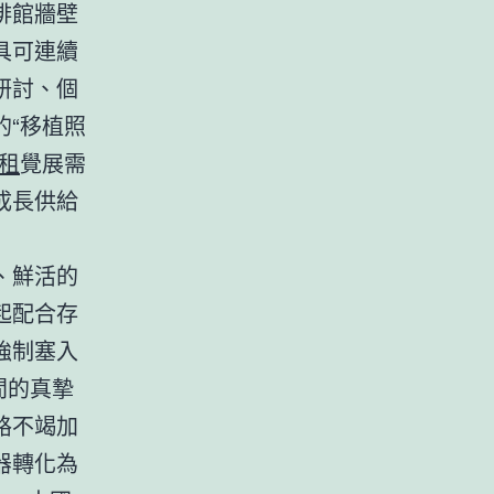
啡館牆壁
具可連續
研討、個
“移植照
租
覺展需
成長供給
、鮮活的
起配合存
強制塞入
間的真摯
路不竭加
器轉化為