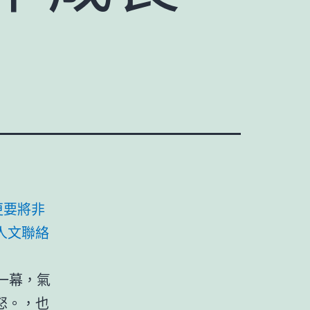
更要將非
人文聯絡
一幕，氣
怒。，也