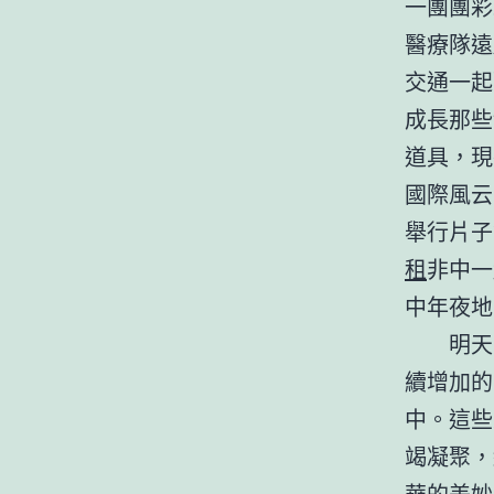
一團團彩
醫療隊遠
交通一起
成長那些
道具，現
國際風云
舉行片子
租
非中一
中年夜地
明天
續增加的
中。這些
竭凝聚，
華的美妙