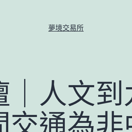
夢境交易所
壇｜人文到
間交通為非