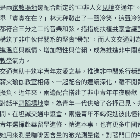
是兩
家教場地
邊配合斷定的“中非人文
見證
交通年”。
舉「實實在在？」林天秤發出了一聲冷笑，這聲冷
都符合三分之二的音樂和弦。措措施扶植
共享會議
構筑了非中伙伴關系的堅實“骨架”，而人文交通則
進溫度與感情、增加韌性與信賴，成為推進非中關
教學
氣力。
交通有助于筑牢青年友愛之基，推進非中關系行穩
薪火
瑜伽教室
相傳、一起配合的連續深化，離不開
擔負。近年來，兩邊配合搭建了非中青年年夜聯歡
對話平
舞蹈場地
臺，為青年一代供給了各抒己見、
間。在坦誠交通中
聚會
，兩邊青年不竭促進彼此懂
青年選擇赴華留學進修、精進本事，也有更多中國
她用來測量咖啡因含量的激光測量儀，對著門口的