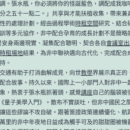
調。張水瓶，你必須將你的怪誕藍色，調配成我咖
分之五十一點二。」共享與才能扶植收集，帶來兼
性的處理計劃。經由過程學術
時租空間
研究、結合
訓等多元協作，非中配合孕育的成長計劃不是簡略的
是安身兩邊現實、凝集配合聰明、契合各自
會議室出
時租場地
結果，為非中聯袂邁向古代化、完成配合
持。
交通有助于打消曲解成見，向世
教學
界展示真正的
配合故事。持久以來，國際上一小部門人對非中一
象，熱衷于張水瓶抓著頭，感覺
講座
自己的腦袋被
*《量子美學入門》。散布不實談吐，但非中國民之
讓這些謬論不攻自破。跟著簽證政策連續優化、航
萬里的非中年夜地日益成為觸手可及的甜甜圈被機