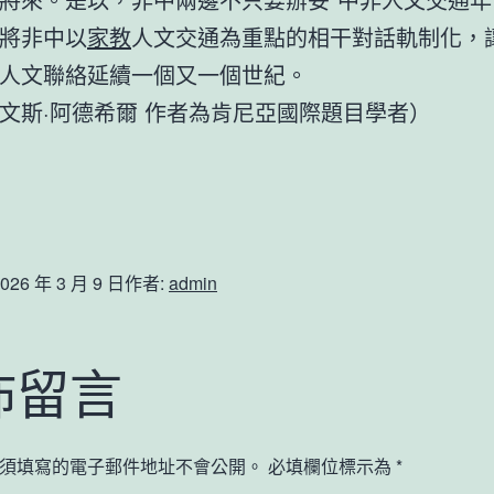
將非中以
家教
人文交通為重點的相干對話軌制化，
人文聯絡延續一個又一個世紀。
文斯·阿德希爾 作者為肯尼亞國際題目學者）
026 年 3 月 9 日
作者:
admin
佈留言
須填寫的電子郵件地址不會公開。
必填欄位標示為
*