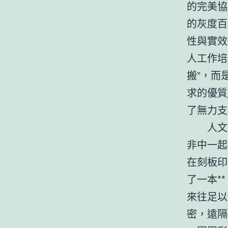
的完美協
的灰度百
性與實效
人工作培
搬”，而
求的優質
了無力支
人文
非中一起
在刻板印
了一本*
來往足以
密，遠隔