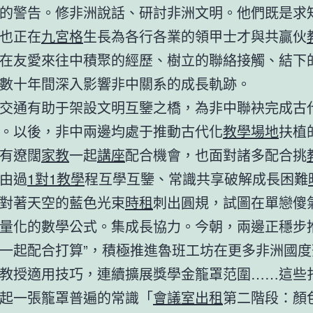
的警告。修非洲說話、研討非洲文明。他們既是求
也正在
九宮格
生長為各行各業的領甲士才與共贏伙
在友愛來往中積聚的經歷、樹立的聯絡接觸、結下
數十年間深入影響非中關系的成長軌跡。
交通有助于架設文明互鑒之橋，為非中聯袂完成古
。以後，非中兩邊均處于推動古代化
教學場地
扶植
有遼闊
家教
一起
講座
配合機會，也面對諸多配合挑
由過
1對1教學
程互學互鑒、常識共享破解成長困難
對著天空的藍色光束
時租
刺出圓規，試圖在單戀傻
量化的數學公式。集成長協力。今朝，兩邊正穩步推
一起配合打算”，積極推進魯班工坊在更多非洲國度
教授適用技巧，連續擴展獎學金籠罩范圍……這些
起一張籠罩普遍的常識「
會議室出租
第二階段：顏