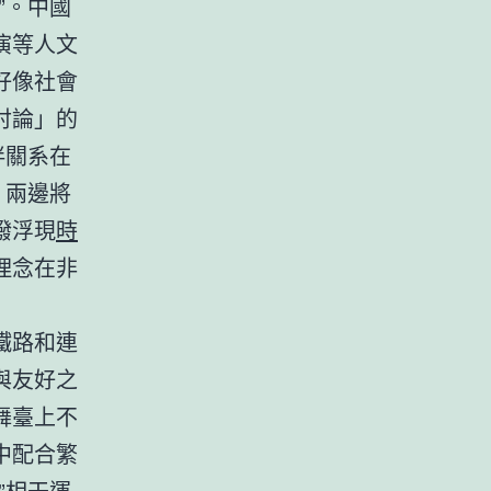
”。中國
演等人文
好像社會
討論」的
伴關系在
，兩邊將
潑浮現
時
理念在非
鐵路和連
與友好之
舞臺上不
中配合繁
”相干運