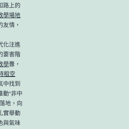
知路上的
教學場地
的友情，
代化注進
的要害階
教學
釁，
時租空
氣中找到
動“非中
落地，向
扎實舉動
色與氣味