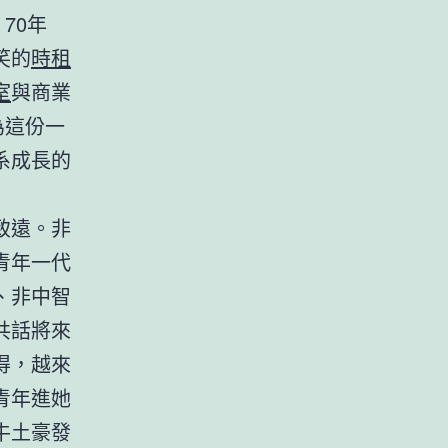
70年
笑的
時租
室
與商業
為這份一
系成長的
致遠。非
青年一代
、非中智
共話將來
得，越來
青年進她
牛土豪發