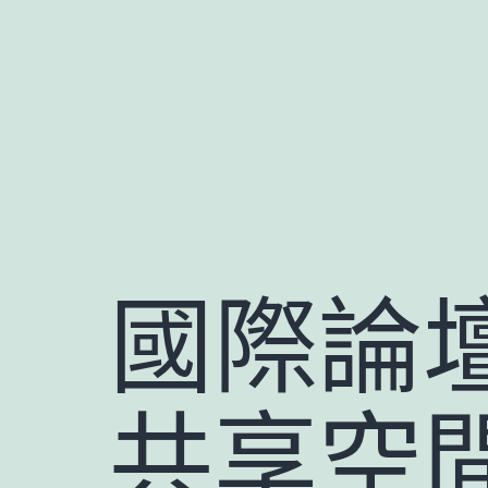
跳
至
主
要
內
容
國際論
共享空