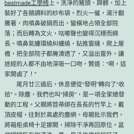
bestmade工學椅
上。洗凈的豬頭、蹄髈，加上
裝好了各類調料的紗布袋。烈火一催，湯汁翻
騰著，肉噴鼻破鍋而出，蠻橫地占領全部院
落；而后轉為文火，咕嘟聲也變得沉穩而綿
長。噴鼻氣纏環繞糾纏繞，鉆進窗縫，爬上屋
檐，把全部院子都腌漬透了，又溢出窗外，讓
途經的人都不由地深吸一口吻，贊道：“嗬，這
家開鹵了！”
尾月廿三過后，休息便從“發明”轉向了“收
拾”。除塵，我們也叫“掃房”，是一項全家總發
動的工程。父親將笤帚綁在長長的竹竿上，戴
頂皮帽，往對於高處的塵網。母親批示我們，
將箱柜桌椅十足挪開，掃除干凈再回原位。盆