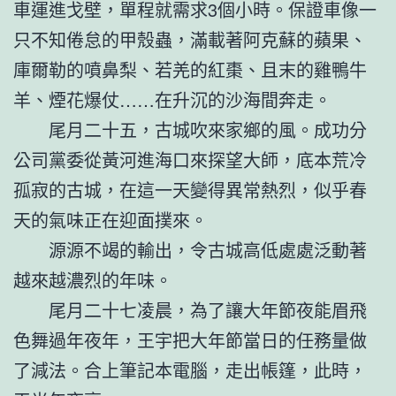
車運進戈壁，單程就需求3個小時。保證車像一
只不知倦怠的甲殼蟲，滿載著阿克蘇的蘋果、
庫爾勒的噴鼻梨、若羌的紅棗、且末的雞鴨牛
羊、煙花爆仗……在升沉的沙海間奔走。
尾月二十五，古城吹來家鄉的風。成功分
公司黨委從黃河進海口來探望大師，底本荒冷
孤寂的古城，在這一天變得異常熱烈，似乎春
天的氣味正在迎面撲來。
源源不竭的輸出，令古城高低處處泛動著
越來越濃烈的年味。
尾月二十七凌晨，為了讓大年節夜能眉飛
色舞過年夜年，王宇把大年節當日的任務量做
了減法。合上筆記本電腦，走出帳篷，此時，