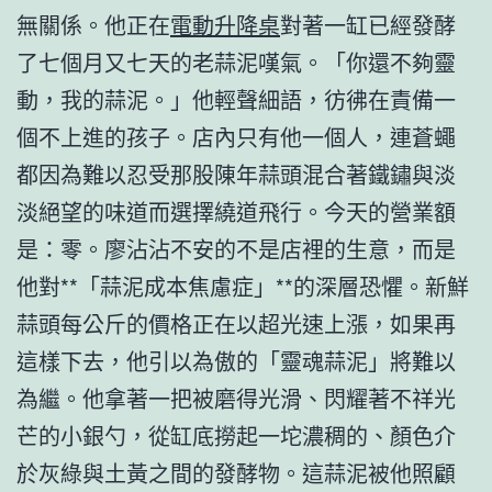
無關係。他正在
電動升降桌
對著一缸已經發酵
了七個月又七天的老蒜泥嘆氣。「你還不夠靈
動，我的蒜泥。」他輕聲細語，彷彿在責備一
個不上進的孩子。店內只有他一個人，連蒼蠅
都因為難以忍受那股陳年蒜頭混合著鐵鏽與淡
淡絕望的味道而選擇繞道飛行。今天的營業額
是：零。廖沾沾不安的不是店裡的生意，而是
他對**「蒜泥成本焦慮症」**的深層恐懼。新鮮
蒜頭每公斤的價格正在以超光速上漲，如果再
這樣下去，他引以為傲的「靈魂蒜泥」將難以
為繼。他拿著一把被磨得光滑、閃耀著不祥光
芒的小銀勺，從缸底撈起一坨濃稠的、顏色介
於灰綠與土黃之間的發酵物。這蒜泥被他照顧