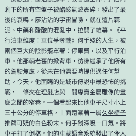
剩下的所有空盤子被醋酸氣波震碎，發出了最
後的哀鳴。廖沾沾的宇宙冒險，就在這片蒜
泥、中藥和醋酸的混亂中，拉開了帷幕。《平
行泊車維度：車位爭奪戰》何手殘的人生，被
兩個巨大的陰影籠罩著：停車費，以及平行泊
車。他那輛老舊的掀背車，彷彿繼承了他所有
的駕駛焦慮，從未在他需要時提供過任何幫
助。今天，他面臨的是城市傳說中最恐怖的挑
戰，一條夾在理髮店與一間專賣金屬雕像的畫
廊之間的窄巷。一個看起來比他車子尺寸小上
三十公分的停車格，上面還灑著一層
久坐椅子
推薦
可疑的白色粉末。何手殘深吸一口氣。將
車子打了倒檔。他的車載語音系統發出了令人