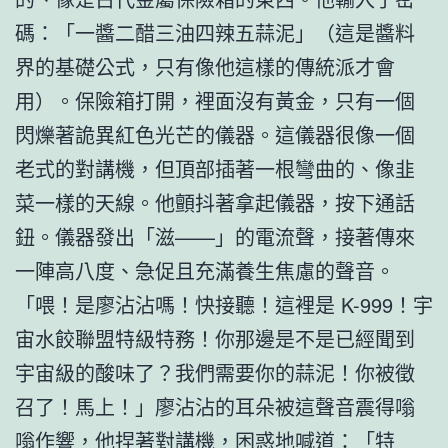
碼：「一醬二醋三油四辣五蒜泥」（這是醬料
界的基礎公式，只有像他這樣的傳統派才會
用）。保險箱打開，裡面沒有黃金，只有一個
閃爍著詭異紅色光芒的儀器。這儀器很像一個
老式的對講機，但頂部插著一根彎曲的、像韭
菜一樣的天線。他顫抖著拿起儀器，按下通話
鈕。儀器發出「滋——」的電流聲，接著傳來
一陣高八度、急促且充滿養生焦慮的聲音。
「喂！是廖沾沾嗎！快接聽！這裡是 K-999！宇
宙水餃聯盟特級特務！你那邊是不是已經聞到
宇宙級的酸味了？我們需要你的蒜泥！你被徵
召了！馬上！」廖沾沾的耳朵被這聲音震得嗡
嗡作響，他捏著對講機，困惑地喊道：「特