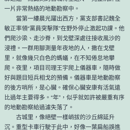
一片非常熱絡的地動勘察中。
當第一縷晨光躍出西方，黨支部書記魏全
敏正率領“黨員突擊隊”在野外停止激起功課。他
們爬沙梁、走沙脊，到戈壁深處往接收風沙的
浸禮。一群用腳測量年夜地的人，撒在戈壁
里，就像幾只白色的螞蟻，在不知倦怠地攀
爬。夜里，項目司理王宇爬上儀器車，隨時做
好與題目短兵相戈的預備。儀器車是地動勘察
的後方哨所，是心臟。確保心臟安康有活氣遠
比過年主要得多。“年”，似乎就如許被嚴重有序
的地動勘察給過濾失落了。
古城里，像絕壁一樣峭拔的沙丘綿延升
沉。重型卡車行駛于此中，好像一葉扁船誤進