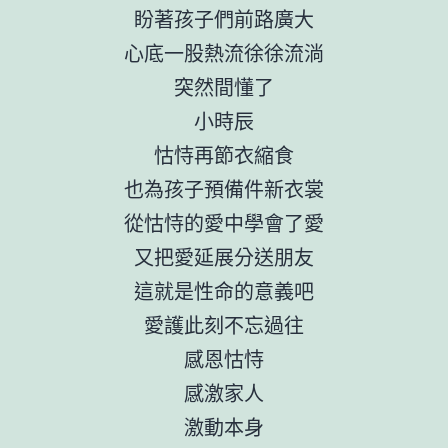
盼著孩子們前路廣大
心底一股熱流徐徐流淌
突然間懂了
小時辰
怙恃再節衣縮食
也為孩子預備件新衣裳
從怙恃的愛中學會了愛
又把愛延展分送朋友
這就是性命的意義吧
愛護此刻不忘過往
感恩怙恃
感激家人
激動本身