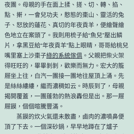
夜團。母親的手在面上揉、搓、切、轉、掐、
點、搟，一會兒功夫，憨態的棗山、靈活的兔
子、怒放的蓮花、真切的年夜貢羊，便繪聲繪
色地立在案頭了。我則用梳子給“魚兒”壓出鱗
片，拿黑豆給“年夜貢羊”點上眼睛，哥哥給桃兒
嘴里塞上沙棗子
綠的系統傢俱
。父親把柴火架
得旺旺的，畢畢剝剝，歡樂而無力。宏大的籠
屜坐上往，白汽一團接一團地往屋頂上涌。先
是絲絲縷縷，繼而濃稠如云。時辰到了，母親
揭開覆蓋，一團蓬勃的熱浪轟但是出。那一屜
屜饃，個個暄騰豐滿。
蒸饃的炊火氣還未散盡，鹵肉的濃噴鼻便
頂了下去。一個深砂鍋，早早地蹲在了爐子