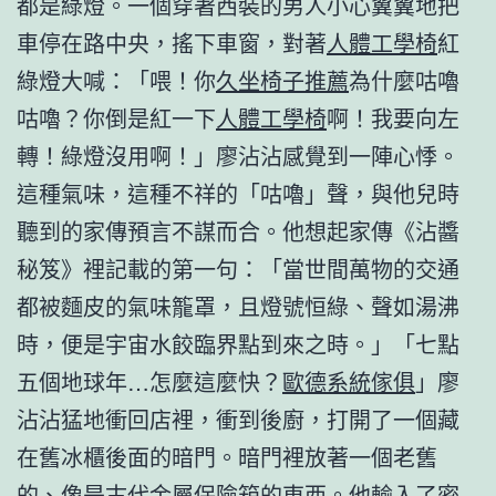
都是綠燈。一個穿著西裝的男人小心翼翼地把
車停在路中央，搖下車窗，對著
人體工學椅
紅
綠燈大喊：「喂！你
久坐椅子推薦
為什麼咕嚕
咕嚕？你倒是紅一下
人體工學椅
啊！我要向左
轉！綠燈沒用啊！」廖沾沾感覺到一陣心悸。
這種氣味，這種不祥的「咕嚕」聲，與他兒時
聽到的家傳預言不謀而合。他想起家傳《沾醬
秘笈》裡記載的第一句：「當世間萬物的交通
都被麵皮的氣味籠罩，且燈號恒綠、聲如湯沸
時，便是宇宙水餃臨界點到來之時。」「七點
五個地球年…怎麼這麼快？
歐德系統傢俱
」廖
沾沾猛地衝回店裡，衝到後廚，打開了一個藏
在舊冰櫃後面的暗門。暗門裡放著一個老舊
的、像是古代金屬保險箱的東西。他輸入了密