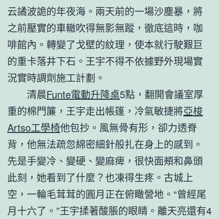
云譎波詭的年夜海。兩天前的一場沙塵暴，將
之前壓實的車轍吹得無影無蹤，徹底這時，咖
啡館內。轉變了戈壁的紋理，使本就行駛艱巨
的重卡落井下石。王宇不得不依據野外現場實
況實時調劑施工計劃。
清晨
Funte電動升降桌
5點，翻開會議室厚
重的棉門簾，王宇走出帳篷，冷氣敏捷將
亞梭
Artso工學椅
他包抄。風無骨有形，卻力透脊
背，他無法疏忽綿密細針般扎在身上的感到。
先是手變冷、變硬、變麻痺，很快面頰和鼻頭
此刻，她看到了什麼？也凍得生疼。古城上
空，一輪毛茸茸的圓月正在俯瞰營地。“曾經尾
月十六了。”王宇揉著酸脹的眼睛。離天亮還有4