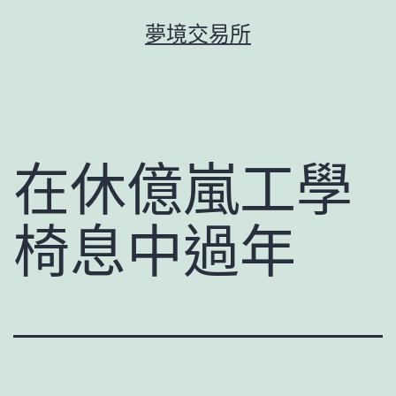
跳
夢境交易所
至
主
要
內
容
在休億嵐工學
椅息中過年