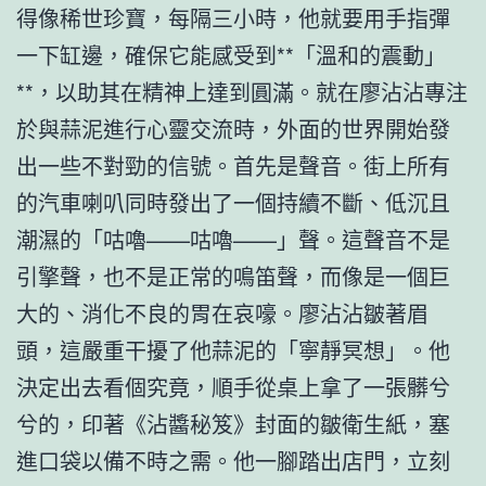
得像稀世珍寶，每隔三小時，他就要用手指彈
一下缸邊，確保它能感受到**「溫和的震動」
**，以助其在精神上達到圓滿。就在廖沾沾專注
於與蒜泥進行心靈交流時，外面的世界開始發
出一些不對勁的信號。首先是聲音。街上所有
的汽車喇叭同時發出了一個持續不斷、低沉且
潮濕的「咕嚕——咕嚕——」聲。這聲音不是
引擎聲，也不是正常的鳴笛聲，而像是一個巨
大的、消化不良的胃在哀嚎。廖沾沾皺著眉
頭，這嚴重干擾了他蒜泥的「寧靜冥想」。他
決定出去看個究竟，順手從桌上拿了一張髒兮
兮的，印著《沾醬秘笈》封面的皺衛生紙，塞
進口袋以備不時之需。他一腳踏出店門，立刻