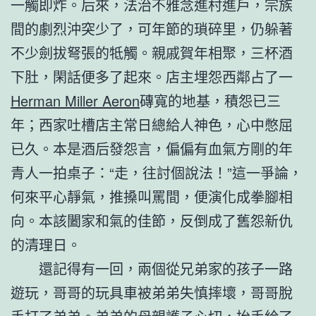
一觸即炸。后來，法治不雅念進村進戶，宗族
間的劇烈沖突少了，可年節的瑣碎里，仍躲著
不少劍拔弩張的牴觸。親戚賀年相聚，三杯酒
下肚，閑話便多了起來。店主埋怨西鄰占了一
Herman Miller Aeron
磚寬的地基，積怨已三
年；西家吐槽店主常日總給人神色，心中憋屈
已久。本是酒后發怨言，偏偏有血氣方剛的年
青人一拍桌子：“走，往討個說法！”這一爭論，
何來平心靜氣，推搡叫罵間，便演化成拳腳相
向。本該闔家和氣的佳節，反倒成了舊怨新仇
的清理日。
還記得有一回，兩個從兄弟家的孩子一路
遊玩，哥哥的玩具車被弟弟失慎摔壞，哥哥脫