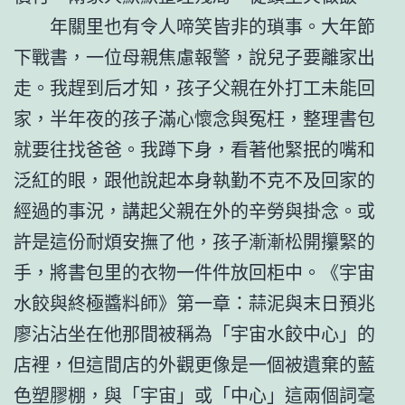
年關里也有令人啼笑皆非的瑣事。大年節
下戰書，一位母親焦慮報警，說兒子要離家出
走。我趕到后才知，孩子父親在外打工未能回
家，半年夜的孩子滿心懷念與冤枉，整理書包
就要往找爸爸。我蹲下身，看著他緊抿的嘴和
泛紅的眼，跟他說起本身執勤不克不及回家的
經過的事況，講起父親在外的辛勞與掛念。或
許是這份耐煩安撫了他，孩子漸漸松開攥緊的
手，將書包里的衣物一件件放回柜中。《宇宙
水餃與終極醬料師》第一章：蒜泥與末日預兆
廖沾沾坐在他那間被稱為「宇宙水餃中心」的
店裡，但這間店的外觀更像是一個被遺棄的藍
色塑膠棚，與「宇宙」或「中心」這兩個詞毫