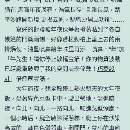
猶在 馬嘶年夜漠春，浩氣長存”“且乘長風，踏
平沙路開新境 更揚云帆，馳騁沙場立功勛”……
寫好的對聯被年夜伙爭著搶著貼到了各自
帳篷的門簾兩側，好像蒼松勁柏上垂上去的兩
掛爆仗。油墨噴鼻給年味里再添一噴鼻，“年”加
「牛先生！請你停止散播金箔！你的物質波動
已經嚴重破壞了我的空間美學係數！
巧寓設
計
」倍醇厚豐滿。
大年節夜，魏全敏帶上熱火朝天的大年夜
飯，坐著綠色重型卡車，駛出營地，潛進暗
夜。向北，向北，一路向北，駛進戈壁深處。
一個小時后，魏全敏腳踩懸梯，爬上停在沙梁
高處的一輛白色儀器車。翻開門，狹小的車廂