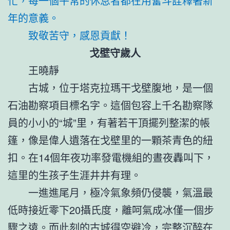
忙，每一個平常的休息者都在用奮斗詮釋著新
年的意義。
致敬苦守，感恩貢獻！
戈壁守歲人
王曉靜
古城，位于塔克拉瑪干戈壁腹地，是一個
石油勘察項目標名字。這個包容上千名勘察隊
員的小小的“城”里，有著若干頂擺列整潔的帳
篷，像是偉人遺落在戈壁里的一顆茶青色的紐
扣。在14個年夜功率發電機組的晝夜轟叫下，
這里的生孩子生涯井井有理。
一進進尾月，極冷氣象頻仍侵襲，氣溫最
低時接近零下20攝氏度，離呵氣成冰僅一個步
驟之遠。而此刻的古城得空避冷，完整沉醉在