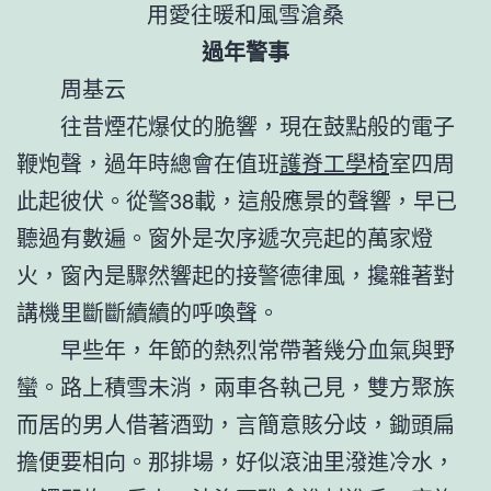
用愛往暖和風雪滄桑
過年警事
周基云
往昔煙花爆仗的脆響，現在鼓點般的電子
鞭炮聲，過年時總會在值班
護脊工學椅
室四周
此起彼伏。從警38載，這般應景的聲響，早已
聽過有數遍。窗外是次序遞次亮起的萬家燈
火，窗內是驟然響起的接警德律風，攙雜著對
講機里斷斷續續的呼喚聲。
早些年，年節的熱烈常帶著幾分血氣與野
蠻。路上積雪未消，兩車各執己見，雙方聚族
而居的男人借著酒勁，言簡意賅分歧，鋤頭扁
擔便要相向。那排場，好似滾油里潑進冷水，