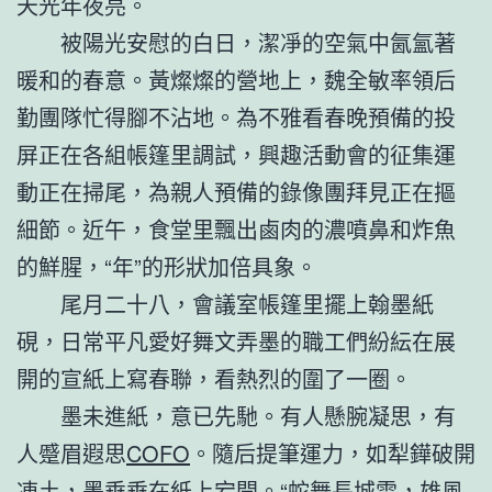
天光年夜亮。
被陽光安慰的白日，潔凈的空氣中氤氳著
暖和的春意。黃燦燦的營地上，魏全敏率領后
勤團隊忙得腳不沾地。為不雅看春晚預備的投
屏正在各組帳篷里調試，興趣活動會的征集運
動正在掃尾，為親人預備的錄像團拜見正在摳
細節。近午，食堂里飄出鹵肉的濃噴鼻和炸魚
的鮮腥，“年”的形狀加倍具象。
尾月二十八，會議室帳篷里擺上翰墨紙
硯，日常平凡愛好舞文弄墨的職工們紛紜在展
開的宣紙上寫春聯，看熱烈的圍了一圈。
墨未進紙，意已先馳。有人懸腕凝思，有
人蹙眉遐思
COFO
。隨后提筆運力，如犁鏵破開
凍土，墨垂垂在紙上宕開。“蛇舞長城雪，雄風