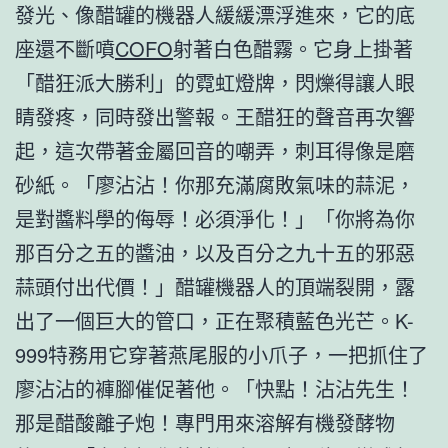
發光、像醋罐的機器人緩緩漂浮進來，它的底
座還不斷噴
COFO
射著白色醋霧。它身上掛著
「醋狂派大勝利」的霓虹燈牌，閃爍得讓人眼
睛發疼，同時發出警報。王醋狂的聲音再次響
起，這次帶著金屬回音的嘲弄，刺耳得像是磨
砂紙。「廖沾沾！你那充滿腐敗氣味的蒜泥，
是對醬料學的侮辱！必須淨化！」「你將為你
那百分之五的醬油，以及百分之九十五的邪惡
蒜頭付出代價！」醋罐機器人的頂端裂開，露
出了一個巨大的管口，正在聚積藍色光芒。K-
999特務用它穿著燕尾服的小爪子，一把抓住了
廖沾沾的褲腳催促著他。「快點！沾沾先生！
那是醋酸離子炮！專門用來溶解有機發酵物