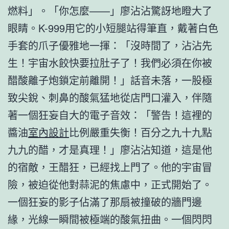
燃料」。「你怎麼——」廖沾沾驚訝地瞪大了
眼睛。K-999用它的小短腿站得筆直，戴著白色
手套的爪子優雅地一揮：「沒時間了，沾沾先
生！宇宙水餃快要拉肚子了！我們必須在你被
醋酸離子炮鎖定前離開！」話音未落，一股極
致尖銳、刺鼻的酸氣猛地從店門口灌入，伴隨
著一個狂妄自大的電子音效：「警告！這裡的
醬油
室內設計
比例嚴重失衡！百分之九十九點
九九的醋，才是真理！」廖沾沾知道，這是他
的宿敵，王醋狂，已經找上門了。他的宇宙冒
險，被迫從他對蒜泥的焦慮中，正式開始了。
一個狂妄的影子佔滿了那扇被撞破的牆門邊
緣，光線一瞬間被極端的酸氣扭曲。一個閃閃