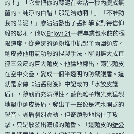
的！」「它會把你的蒜泥在零點一秒內變成無
菌的、純淨的白醋！那是浩劫啊！」「不准動
我的蒜泥！」廖沾沾發出了醬料學家對待信仰
般的怒吼。他以
Enjoy121
一種專業包水餃的極
限速度，從旁邊的麵粉堆中抓起了兩團麵皮。
麵皮被他用氣功般的捏製手法，瞬間擴大成直
徑三公尺的巨大麵皮。他猛地擲出，兩張麵皮
在空中交疊，變成一個半透明的防禦護盾。這
就是家傳《沾醬秘笈》中記載的「水餃皮護
盾」，薄韌而充滿彈性。藍色離子炮光束猛烈
地擊中麵皮護盾，發出了一聲像是汽水開蓋的
聲音。護盾劇烈震動，但奇蹟般地擋住了攻
擊，只是散發出濃郁的麵香。「這麵皮的
辦公