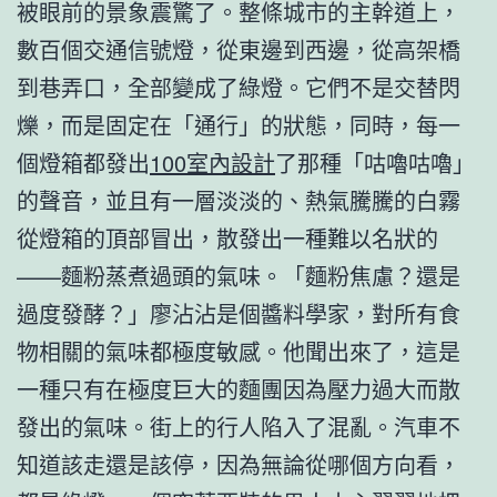
被眼前的景象震驚了。整條城市的主幹道上，
數百個交通信號燈，從東邊到西邊，從高架橋
到巷弄口，全部變成了綠燈。它們不是交替閃
爍，而是固定在「通行」的狀態，同時，每一
個燈箱都發出
100室內設計
了那種「咕嚕咕嚕」
的聲音，並且有一層淡淡的、熱氣騰騰的白霧
從燈箱的頂部冒出，散發出一種難以名狀的
——麵粉蒸煮過頭的氣味。「麵粉焦慮？還是
過度發酵？」廖沾沾是個醬料學家，對所有食
物相關的氣味都極度敏感。他聞出來了，這是
一種只有在極度巨大的麵團因為壓力過大而散
發出的氣味。街上的行人陷入了混亂。汽車不
知道該走還是該停，因為無論從哪個方向看，