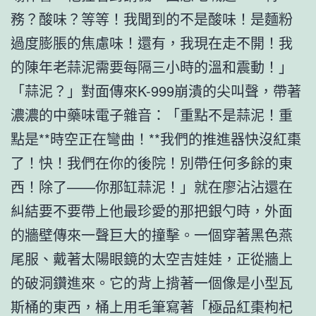
務？酸味？等等！我聞到的不是酸味！是麵粉
過度膨脹的焦慮味！還有，我現在走不開！我
的陳年老蒜泥需要每隔三小時的溫和震動！」
「蒜泥？」對面傳來K-999崩潰的尖叫聲，帶著
濃濃的中藥味電子雜音：「重點不是蒜泥！重
點是**時空正在彎曲！**我們的推進器快沒紅棗
了！快！我們在你的後院！別帶任何多餘的東
西！除了——你那缸蒜泥！」就在廖沾沾還在
糾結要不要帶上他最珍愛的那把銀勺時，外面
的牆壁傳來一聲巨大的撞擊。一個穿著黑色燕
尾服、戴著太陽眼鏡的太空吉娃娃，正從牆上
的破洞鑽進來。它的背上揹著一個像是小型瓦
斯桶的東西，桶上用毛筆寫著「極品紅棗枸杞