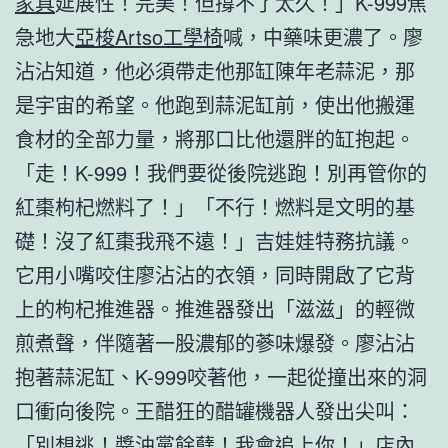
家具
延展性！完美！但撐不了太久！」K-999焦
急地大
亞梭Artso工學椅
喊，中藥味更濃了。廖
沾沾知道，他必須帶走他那缸陳年老蒜泥，那
是宇宙的希望。他跑到蒜泥缸前，使出他搬運
食材的全部力量，將那口比他還胖的缸抱起。
「走！K-999！我們要從後院逃跑！別再管你的
紅棗枸杞燃料了！」「不行！燃料是文明的基
礎！沒了紅棗我飛不遠！」吉娃娃特務抗議。
它用小嘴咬住廖沾沾的衣領，同時開啟了它背
上的枸杞推進器。推進器發出「滋滋」的輕微
煎煮聲，伴隨著一股濃郁的蔘味爆發。廖沾沾
抱著蒜泥缸、K-999咬著他，一起從撞出來的洞
口衝向後院。王醋狂的醋罐機器人發出尖叫：
「別想逃！醬油黨餘孽！我會追上你！」店內