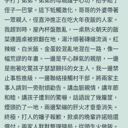
手打了弟弟。弟弟的母親護子心切，抬手給了
侄子一巴掌。這下牴觸激化，哥哥的外婆帶著
一眾親人，徑直沖進正在吃大年夜飯的人家。
我趕到時，屋內杯盤散亂，一桌熱火朝天的飯
菜連圓桌被掀翻在地，湯汁順著磚縫流淌。紅
辣椒、白米飯、金蛋餃混亂地混在一路，像一
幅荒謬的年畫。一邊是平心靜氣的親朋，一邊
是抱著吃驚孩子瑟瑟顫抖的女主人。我一邊禁
止事態進級，一邊聯絡接觸村干部，將兩家主
事人請到一旁耐煩勸告。講血脈親情，講年節
和睦，講孩子遭到的驚嚇，話語說了幾籮筐，
煙頭扔了一地，兩邊緊繃的肝火才垂垂消失。
終極，打人的嬸子報歉，掀桌的晚輩許諾賠還
償付，兩家人默默整理殘局，從頭生火做飯。