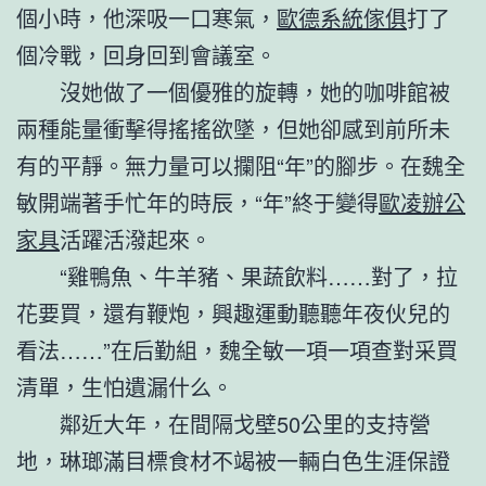
個小時，他深吸一口寒氣，
歐德系統傢俱
打了
個冷戰，回身回到會議室。
沒她做了一個優雅的旋轉，她的咖啡館被
兩種能量衝擊得搖搖欲墜，但她卻感到前所未
有的平靜。無力量可以攔阻“年”的腳步。在魏全
敏開端著手忙年的時辰，“年”終于變得
歐凌辦公
家具
活躍活潑起來。
“雞鴨魚、牛羊豬、果蔬飲料……對了，拉
花要買，還有鞭炮，興趣運動聽聽年夜伙兒的
看法……”在后勤組，魏全敏一項一項查對采買
清單，生怕遺漏什么。
鄰近大年，在間隔戈壁50公里的支持營
地，琳瑯滿目標食材不竭被一輛白色生涯保證