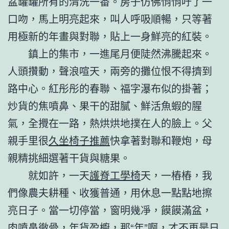
盆罐罐所有的清洗一番。房子仿佛悄悄吁了一
口吻，馬上明亮起來，叫人呼吸順暢，只等著
用極新的年畫與對聯，貼上一身鮮亮的紅裝。
鎮上的集市，一進尾月便陡然沸騰起來。
人頭攢動，聲浪喧天，兩旁的攤位恨不得擠到
路中心。紅彤彤的春聯、福字瀑布似的掛著；
炒貨的焦噴鼻、果干的甜膩、鮮活魚蝦的腥
氣，全攪在一路，熱烘烘地撲在人的臉上。父
親手里很
久坐椅子推薦
快拿著對聯和鞭炮，母
親精挑細選著干貨與糖果。
就如許，一天
護脊工學椅
天，一樁樁，我
們像農夫耕種、收獲普通，用休息一點點地擦
亮日子。當一切停當，窗明幾凈，饃饃滿盆，
肉噴鼻徹骨，年貨盈櫥，那“年”啊，才不再是日