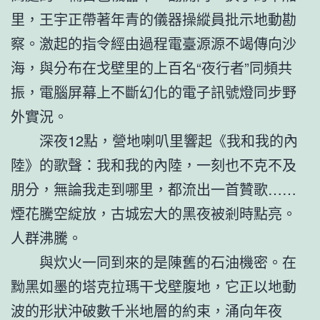
里，王宇正帶著年青的儀器操縱員批示地動勘
察。激起的指令經由過程電臺源源不竭傳向沙
海，與分布在戈壁里的上百名“夜行者”同頻共
振，電腦屏幕上不斷幻化的電子訊號燈同步野
外實況。
深夜12點，營地喇叭里響起《我和我的內
陸》的歌聲：我和我的內陸，一刻也不克不及
朋分，無論我走到哪里，都流出一首贊歌……
煙花騰空綻放，古城宏大的黑夜被剎時點亮。
人群沸騰。
與炊火一同到來的是陳舊的石油機密。在
黝黑如墨的塔克拉瑪干戈壁腹地，它正以地動
波的形狀沖破數千米地層的約束，涌向年夜