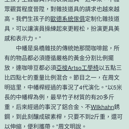
眾觀賞程度晉陞，對雜技道具的請求也越來越
高。我們生孩子的
歐德系統傢俱
定制化雜技道
具，可以讓演員操練起來更輕松，扮演更具美
感和表示力。”
中幡是吳橋雜技的傳統她那間咖啡館，所
有的物品都必須遵循嚴格的黃金分割比例擺
放，連咖啡豆都必須
亞梭Artso工學椅
以五點三
比四點七的重量比例混合。節目之一，在周文
明這里，中幡桿經過的事況了4代演化。“以5米
長的中幡桿為例，最早竹子材質的有20多斤
重，后來經過的事況了鋁合金、不
Wilkhahn
銹
鋼，到此刻釀成碳素桿，只要不到2斤重，還可
以伸縮，便利攜帶。”周文明說。