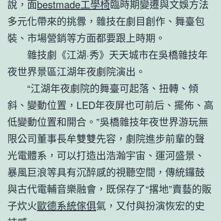
說，面
bestmade工學椅
臨時期變遷與文娛方法
多元化帶來的挑釁，雜技在劇目創作、舞臺包
裝、市場營銷等方面都要跟上時期。
雜技劇《江湖·秀》天天城市在吳橋雜技年
夜世界景區江湖年夜劇院演出。
“江湖年夜劇院的舞臺可起落、扭轉、傾
斜、變動位置，LED年夜屏也可前后、擺佈、高
低變動位置和開合。”吳橋雜技年夜世界游玩無
限公司董事長牟雙雙先容，劇院進步前輩的聲
光電體系，可以打造出浩瀚宇宙、運河盛景、
暴風巨浪等具有沉醉感的視聽空間，傳統鑼鼓
與古代電輔音樂融會，既保存了“撂地”賣藝的販
子炊火
歐德系統傢俱
氣，又付與扮演恢宏的史