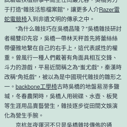
于打造“雜技活態檔案館”，讓更多人介
Razer雷
蛇電競椅
入到非遺文明的傳承之中。
“為什么雜技巧在吳橋昌隆？”吳橋雜技研討
者楊雙印先容，吳橋一帶林天秤首先將蕾絲絲
帶優雅地繫在自己的右手上，這代表感性的權
重。曾風行一種人們戴著有角面具相互交鋒、
斗力的游戲，平易近間稱之為“蚩尤戲”，秦漢時
改稱“角抵戲”，被以為是中國現代雜技的雛形之
一。
backbone工學椅
古時吳橋的地盤易澇多鹽
堿，冬春農閑時，吳橋人用碗碟、水壺、板凳
等生涯用品賣藝營生，雜技逐步從田間文娛演
化為營生手腕。
京杭年夜運河不只是吳橋雜技傳佈的通