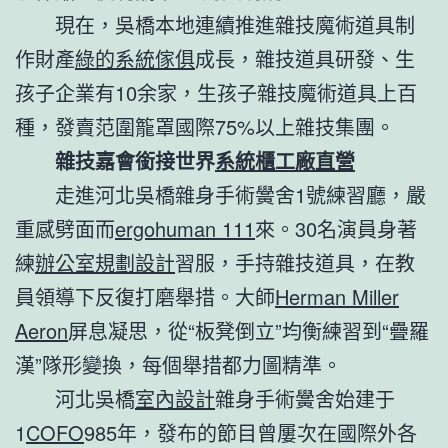
現在，吳橋本地連續推進雜技魔術道具制
作財產
綠的系統傢俱
成長，雜技道具研發、生
孩子企業有10余家，生孩子雜技魔術道具上百
種，發賣范圍籠罩國際75%以上雜技集團。
雜技嘉會銜接世界
系統櫃工廠直營
走進河北吳橋雜身手術黌舍1號練習廳，嚴
重感劈面而
ergohuman 111
來。30名演員身著
練
辦公室規劃設計
習服，手持雜技道具，在教
員領導下反復打磨舉措。大師
Herman Miller
Aeron
屏息凝思，從“板凳倒立”均衡練習到“疊羅
漢”隊形變換，每個舉措都力圖精準。
河北吳橋
室內設計
雜身手術黌舍始建于
1
COFO
985年，發布的節目曾屢次在國際外各