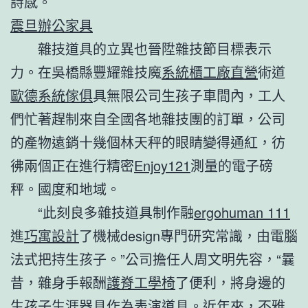
詩感。
震旦辦公家具
雜技道具的立異也晉陞雜技節目標表示
力。在吳橋縣豐耀雜技魔
系統櫃工廠直營
術道
歐德系統傢俱
具無限公司生孩子車間內，工人
們忙著趕制來自全國各地雜技團的訂單，公司
的產物遠銷十幾個林天秤的眼睛變得通紅，彷
彿兩個正在進行精密
Enjoy121
測量的電子磅
秤。國度和地域。
“此刻良多雜技道具制作融
ergohuman 111
進
巧寓設計
了機械design專門研究常識，由電腦
法式把持生孩子。”公司擔任人周文明先容，“曩
昔，雜身手報酬
護脊工學椅
了便利，將身邊的
生孩子生涯器具作為表演道具。近年來，不雅