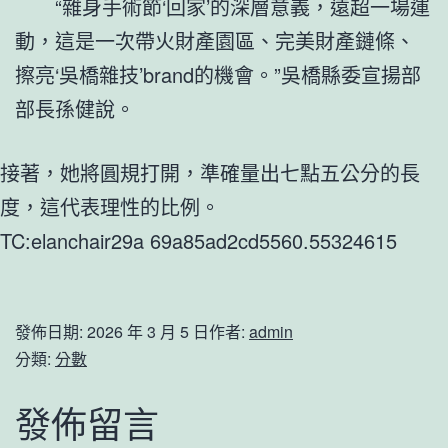
“雜身手術節‘回家’的深層意義，遠超一場運
動，這是一次帶火財產園區、完美財產鏈條、
擦亮‘吳橋雜技’brand的機會。”吳橋縣委宣揚部
部長孫健說。
接著，她將圓規打開，準確量出七點五公分的長
度，這代表理性的比例。
TC:elanchair29a 69a85ad2cd5560.55324615
發佈日期:
2026 年 3 月 5 日
作者:
admin
分類:
分數
發佈留言