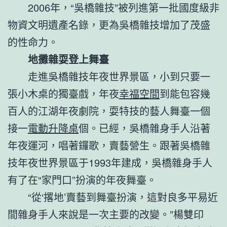
2006年，“吳橋雜技”被列進第一批國度級非
物資文明遺產名錄，更為吳橋雜技增加了茂盛
的性命力。
地攤雜耍登上舞臺
走進吳橋雜技年夜世界景區，小到只要一
張小木桌的獨臺戲，年夜
幸福空間
到能包容幾
百人的江湖年夜劇院，耍特技的藝人舞臺一個
接一
電動升降桌
個。已經，吳橋雜身手人沿著
年夜運河，唱著鑼歌，賣藝營生。跟著吳橋雜
技年夜世界景區于1993年建成，吳橋雜身手人
有了在“家門口”扮演的年夜舞臺。
“從‘撂地’賣藝到舞臺扮演，這對良多平易近
間雜身手人來說是一次主要的改變。”楊雙印