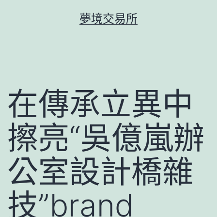
跳
夢境交易所
至
主
要
內
容
在傳承立異中
擦亮“吳億嵐辦
公室設計橋雜
技”brand