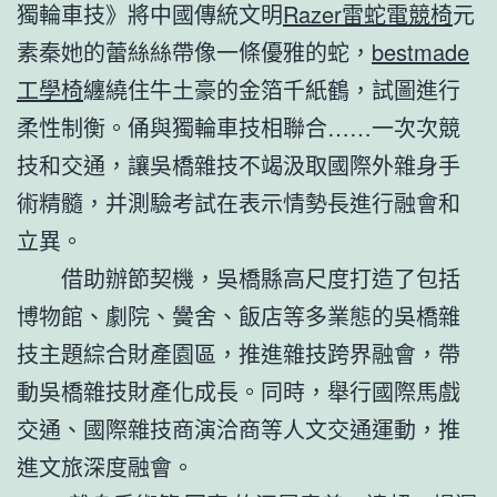
獨輪車技》將中國傳統文明
Razer雷蛇電競椅
元
素秦她的蕾絲絲帶像一條優雅的蛇，
bestmade
工學椅
纏繞住牛土豪的金箔千紙鶴，試圖進行
柔性制衡。俑與獨輪車技相聯合……一次次競
技和交通，讓吳橋雜技不竭汲取國際外雜身手
術精髓，并測驗考試在表示情勢長進行融會和
立異。
借助辦節契機，吳橋縣高尺度打造了包括
博物館、劇院、黌舍、飯店等多業態的吳橋雜
技主題綜合財產園區，推進雜技跨界融會，帶
動吳橋雜技財產化成長。同時，舉行國際馬戲
交通、國際雜技商演洽商等人文交通運動，推
進文旅深度融會。