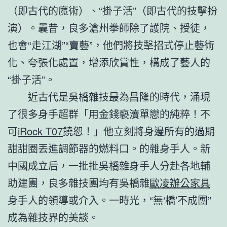
（即古代的魔術）、“掛子活”（即古代的技擊扮
演）。曩昔，良多滄州拳師除了護院、授徒，
也會“走江湖”“賣藝”，他們將技擊招式停止藝術
化、夸張化處置，增添欣賞性，構成了藝人的
“掛子活”。
近古代是吳橋雜技最為昌隆的時代，涌現
了很多身手超群「用金錢褻瀆單戀的純粹！不
可
iRock T07
饒恕！」他立刻將身邊所有的過期
甜甜圈丟進調節器的燃料口。的雜身手人。新
中國成立后，一批批吳橋雜身手人分赴各地輔
助建團，良多雜技團均有吳橋雜
歐凌辦公家具
身手人的領導或介入。一時光，“無‘橋’不成團”
成為雜技界的美談。