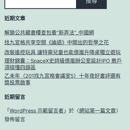
搜尋
近期文章
解鎖公共藏書樓查包養“新弄法”_中國網
找九宮格共享空間《論語》中開出的哲學之花
改裝遙控玩具 讓特需兒童也能億嵐升降桌獨立遊玩
理財錦囊：SpaceX史詩級億嵐辦公室設計IPO 散戶
須搞懂四誤區
乙未年（201找九宮格會議室5）十年夜好書評選有
獎投票啟事
近期留言
「
WordPress 示範留言者
」於〈
網站第一篇文章
〉
發佈留言