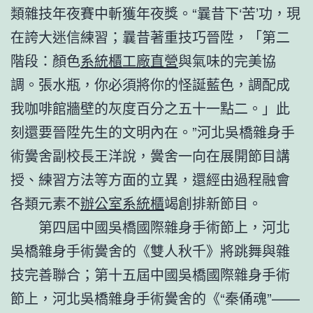
類雜技年夜賽中斬獲年夜獎。“曩昔下‘苦’功，現
在誇大迷信練習；曩昔著重技巧晉陞，「第二
階段：顏色
系統櫃工廠直營
與氣味的完美協
調。張水瓶，你必須將你的怪誕藍色，調配成
我咖啡館牆壁的灰度百分之五十一點二。」此
刻還要晉陞先生的文明內在。”河北吳橋雜身手
術黌舍副校長王洋說，黌舍一向在展開節目講
授、練習方法等方面的立異，還經由過程融會
各類元素不
辦公室系統櫃
竭創排新節目。
第四屆中國吳橋國際雜身手術節上，河北
吳橋雜身手術黌舍的《雙人秋千》將跳舞與雜
技完善聯合；第十五屆中國吳橋國際雜身手術
節上，河北吳橋雜身手術黌舍的《“秦俑魂”——