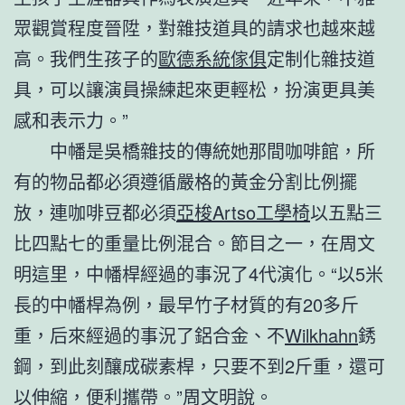
眾觀賞程度晉陞，對雜技道具的請求也越來越
高。我們生孩子的
歐德系統傢俱
定制化雜技道
具，可以讓演員操練起來更輕松，扮演更具美
感和表示力。”
中幡是吳橋雜技的傳統她那間咖啡館，所
有的物品都必須遵循嚴格的黃金分割比例擺
放，連咖啡豆都必須
亞梭Artso工學椅
以五點三
比四點七的重量比例混合。節目之一，在周文
明這里，中幡桿經過的事況了4代演化。“以5米
長的中幡桿為例，最早竹子材質的有20多斤
重，后來經過的事況了鋁合金、不
Wilkhahn
銹
鋼，到此刻釀成碳素桿，只要不到2斤重，還可
以伸縮，便利攜帶。”周文明說。