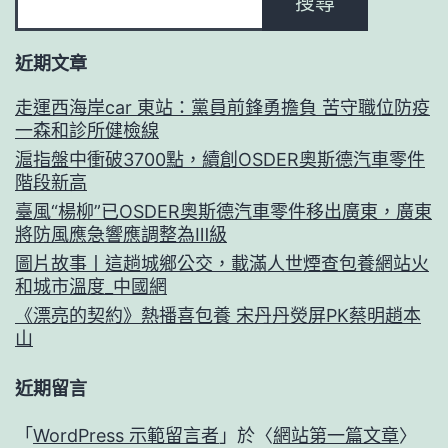
搜尋
近期文章
走運西海岸car 東站：黨員前鋒勇擔負 苦守職位防疫
一森和診所健檢線
滬指盤中衝破3700點，續創OSDER奧斯德汽車零件
階段新高
臺風“楊柳”已OSDER奧斯德汽車零件移出廣東，廣東
將防風應急響應調整為Ⅲ級
圖片故事丨這趟城鄉公交，載滿人世煙查包養網站火
和城市溫度_中國網
《漂亮的契約》熱播喜包養 宋丹丹熒屏PK蔡明趙本
山
近期留言
「
WordPress 示範留言者
」於〈
網站第一篇文章
〉