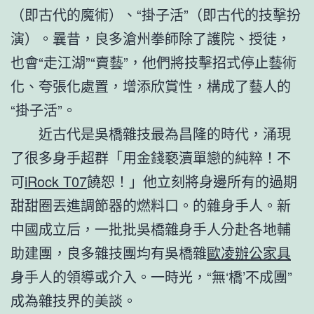
（即古代的魔術）、“掛子活”（即古代的技擊扮
演）。曩昔，良多滄州拳師除了護院、授徒，
也會“走江湖”“賣藝”，他們將技擊招式停止藝術
化、夸張化處置，增添欣賞性，構成了藝人的
“掛子活”。
近古代是吳橋雜技最為昌隆的時代，涌現
了很多身手超群「用金錢褻瀆單戀的純粹！不
可
iRock T07
饒恕！」他立刻將身邊所有的過期
甜甜圈丟進調節器的燃料口。的雜身手人。新
中國成立后，一批批吳橋雜身手人分赴各地輔
助建團，良多雜技團均有吳橋雜
歐凌辦公家具
身手人的領導或介入。一時光，“無‘橋’不成團”
成為雜技界的美談。