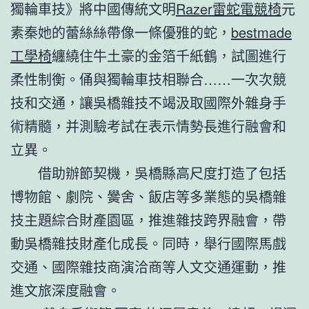
獨輪車技》將中國傳統文明
Razer雷蛇電競椅
元
素秦她的蕾絲絲帶像一條優雅的蛇，
bestmade
工學椅
纏繞住牛土豪的金箔千紙鶴，試圖進行
柔性制衡。俑與獨輪車技相聯合……一次次競
技和交通，讓吳橋雜技不竭汲取國際外雜身手
術精髓，并測驗考試在表示情勢長進行融會和
立異。
借助辦節契機，吳橋縣高尺度打造了包括
博物館、劇院、黌舍、飯店等多業態的吳橋雜
技主題綜合財產園區，推進雜技跨界融會，帶
動吳橋雜技財產化成長。同時，舉行國際馬戲
交通、國際雜技商演洽商等人文交通運動，推
進文旅深度融會。