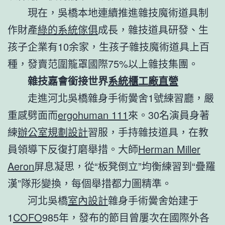
現在，吳橋本地連續推進雜技魔術道具制
作財產
綠的系統傢俱
成長，雜技道具研發、生
孩子企業有10余家，生孩子雜技魔術道具上百
種，發賣范圍籠罩國際75%以上雜技集團。
雜技嘉會銜接世界
系統櫃工廠直營
走進河北吳橋雜身手術黌舍1號練習廳，嚴
重感劈面而
ergohuman 111
來。30名演員身著
練
辦公室規劃設計
習服，手持雜技道具，在教
員領導下反復打磨舉措。大師
Herman Miller
Aeron
屏息凝思，從“板凳倒立”均衡練習到“疊羅
漢”隊形變換，每個舉措都力圖精準。
河北吳橋
室內設計
雜身手術黌舍始建于
1
COFO
985年，發布的節目曾屢次在國際外各