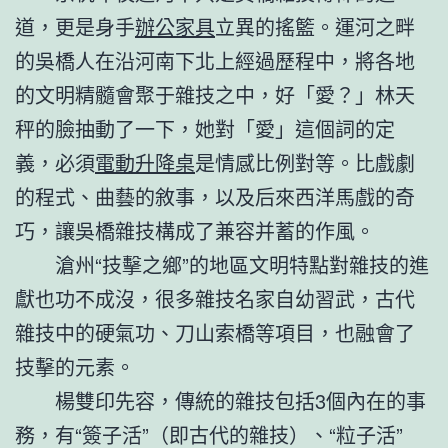
道，更是身手
辦公家具
立異的搖籃。運河之畔
的吳橋人在沿河南下北上經過歷程中，將各地
的文明精髓會聚于雜技之中，好「愛？」林天
秤的臉抽動了一下，她對「愛」這個詞的定
義，必須
電動升降桌
是情感比例對等。比戲劇
的程式、曲藝的敘事，以及后來西洋馬戲的奇
巧，讓吳橋雜技構成了兼容并蓄的作風。
滄州“技擊之鄉”的地區文明特點對雜技的進
獻也功不成沒，很多雜技名家自幼習武，古代
雜技中的硬氣功、刀山索橋等項目，也融會了
技擊的元素。
楊雙印先容，傳統的雜技包括3個內在的事
務，有“簽子活”（即古代的雜技）、“粒子活”