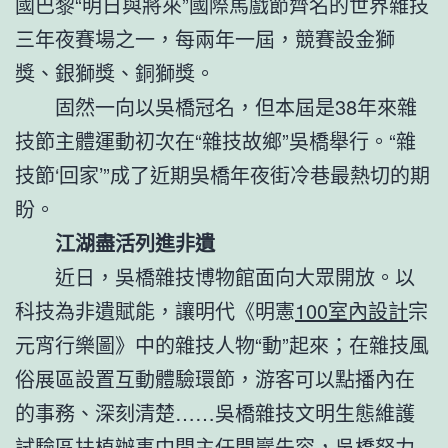
國巴黎“明日與將來”國際馬戲節齊名的世界雜技
三年夜賽場之一，每兩年一屆，競賽設金獅
獎、銀獅獎、銅獅獎。
固然一向以吳橋冠名，但本屆是38年來雜
技節主體運動初次在“雜技故鄉”吳橋舉行。“雜
技節‘回家’”成了近期吳橋年夜街冷巷最熱切的期
盼。
江湖盡活列進非遺
近日，吳橋雜技博物館面向大眾開放。以
科技為非遺賦能，讓明代《明憲
100室內設計
宗
元宵行樂圖》中的雜技人物“動”起來；在雜技風
俗展區設置互動體驗環節，游客可以點播內在
的事務、深刻清楚……吳橋雜技文明生態維護
試驗區扶植辦事中間主任閆巖先容，吳橋努力