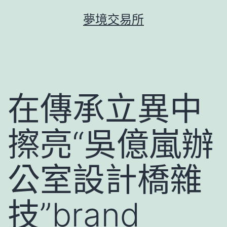
跳
夢境交易所
至
主
要
內
容
在傳承立異中
擦亮“吳億嵐辦
公室設計橋雜
技”brand