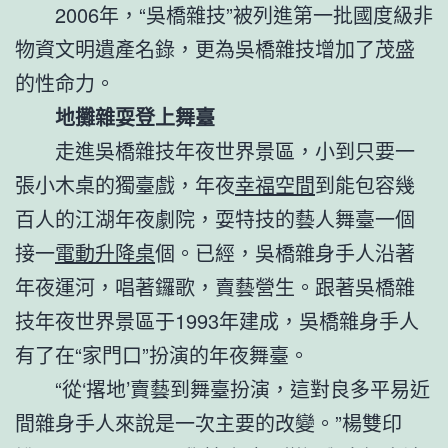
2006年，“吳橋雜技”被列進第一批國度級非
物資文明遺產名錄，更為吳橋雜技增加了茂盛
的性命力。
地攤雜耍登上舞臺
走進吳橋雜技年夜世界景區，小到只要一
張小木桌的獨臺戲，年夜
幸福空間
到能包容幾
百人的江湖年夜劇院，耍特技的藝人舞臺一個
接一
電動升降桌
個。已經，吳橋雜身手人沿著
年夜運河，唱著鑼歌，賣藝營生。跟著吳橋雜
技年夜世界景區于1993年建成，吳橋雜身手人
有了在“家門口”扮演的年夜舞臺。
“從‘撂地’賣藝到舞臺扮演，這對良多平易近
間雜身手人來說是一次主要的改變。”楊雙印