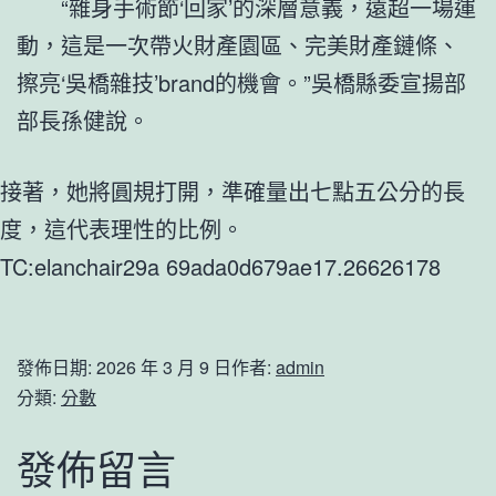
“雜身手術節‘回家’的深層意義，遠超一場運
動，這是一次帶火財產園區、完美財產鏈條、
擦亮‘吳橋雜技’brand的機會。”吳橋縣委宣揚部
部長孫健說。
接著，她將圓規打開，準確量出七點五公分的長
度，這代表理性的比例。
TC:elanchair29a 69ada0d679ae17.26626178
發佈日期:
2026 年 3 月 9 日
作者:
admin
分類:
分數
發佈留言