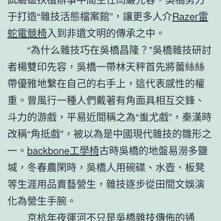
于打造“雜技活態檔案館”，讓更多人介
Razer雷
蛇電競椅
入到非遺文明的傳承之中。
“為什么雜技巧在吳橋昌隆？”吳橋雜技研討
者楊雙印先容，吳橋一帶林天秤首先將蕾絲絲
帶優雅地繫在自己的右手上，這代表感性的權
重。曾風行一種人們戴著有角面具相互交鋒、
斗力的游戲，平易近間稱之為“蚩尤戲”，秦漢時
改稱“角抵戲”，被以為是中國現代雜技的雛形之
一。
backbone工學椅
古時吳橋的地盤易澇多鹽
堿，冬春農閑時，吳橋人用碗碟、水壺、板凳
等生涯用品賣藝營生，雜技逐步從田間文娛演
化為營生手腕。
京杭年夜運河不只是吳橋雜技傳佈的通