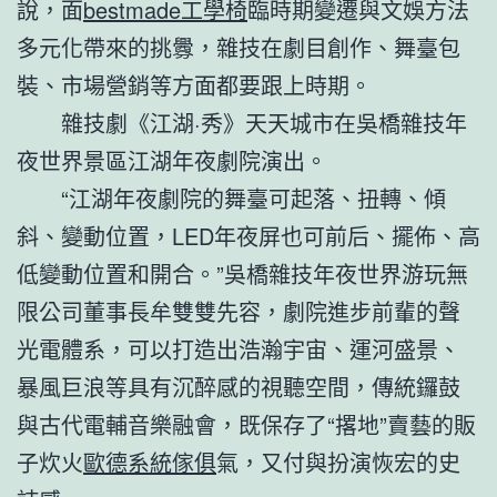
說，面
bestmade工學椅
臨時期變遷與文娛方法
多元化帶來的挑釁，雜技在劇目創作、舞臺包
裝、市場營銷等方面都要跟上時期。
雜技劇《江湖·秀》天天城市在吳橋雜技年
夜世界景區江湖年夜劇院演出。
“江湖年夜劇院的舞臺可起落、扭轉、傾
斜、變動位置，LED年夜屏也可前后、擺佈、高
低變動位置和開合。”吳橋雜技年夜世界游玩無
限公司董事長牟雙雙先容，劇院進步前輩的聲
光電體系，可以打造出浩瀚宇宙、運河盛景、
暴風巨浪等具有沉醉感的視聽空間，傳統鑼鼓
與古代電輔音樂融會，既保存了“撂地”賣藝的販
子炊火
歐德系統傢俱
氣，又付與扮演恢宏的史