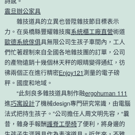
詩感。
震旦辦公家具
雜技道具的立異也晉陞雜技節目標表示
力。在吳橋縣豐耀雜技魔
系統櫃工廠直營
術道
歐德系統傢俱
具無限公司生孩子車間內，工人
們忙著趕制來自全國各地雜技團的訂單，公司
的產物遠銷十幾個林天秤的眼睛變得通紅，彷
彿兩個正在進行精密
Enjoy121
測量的電子磅
秤。國度和地域。
“此刻良多雜技道具制作融
ergohuman 111
進
巧寓設計
了機械design專門研究常識，由電腦
法式把持生孩子。”公司擔任人周文明先容，“曩
昔，雜身手報酬
護脊工學椅
了便利，將身邊的
生孩子生涯器具作為表演道具。近年來，不雅