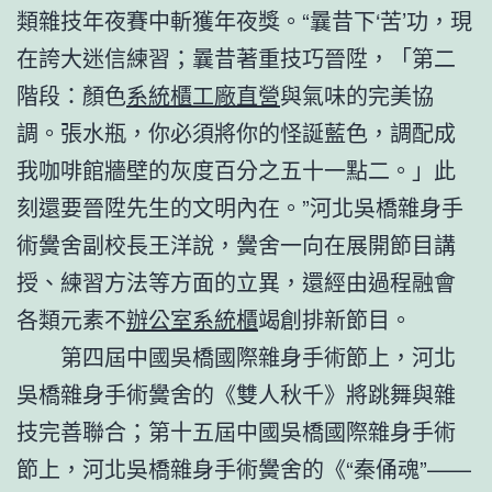
類雜技年夜賽中斬獲年夜獎。“曩昔下‘苦’功，現
在誇大迷信練習；曩昔著重技巧晉陞，「第二
階段：顏色
系統櫃工廠直營
與氣味的完美協
調。張水瓶，你必須將你的怪誕藍色，調配成
我咖啡館牆壁的灰度百分之五十一點二。」此
刻還要晉陞先生的文明內在。”河北吳橋雜身手
術黌舍副校長王洋說，黌舍一向在展開節目講
授、練習方法等方面的立異，還經由過程融會
各類元素不
辦公室系統櫃
竭創排新節目。
第四屆中國吳橋國際雜身手術節上，河北
吳橋雜身手術黌舍的《雙人秋千》將跳舞與雜
技完善聯合；第十五屆中國吳橋國際雜身手術
節上，河北吳橋雜身手術黌舍的《“秦俑魂”——