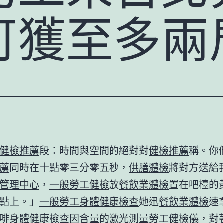
可獲至多兩
健檢推薦
段：時間與空間的絕對對
健檢推薦
稱。你
薦
同時在十點零三分零五秒，
供膳體檢
將對方送給
管理中心
，
一般勞工健檢
放
餐飲業體檢
置在吧檯的
點上。」
一般勞工身體健康檢查
她迅
餐飲業體檢
速
啡
身體健康檢查
因含量的激光測量
勞工健檢
儀，對