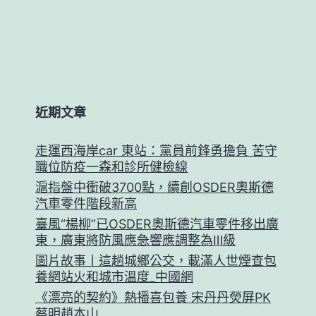
近期文章
走運西海岸car 東站：黨員前鋒勇擔負 苦守
職位防疫一森和診所健檢線
滬指盤中衝破3700點，續創OSDER奧斯德
汽車零件階段新高
臺風“楊柳”已OSDER奧斯德汽車零件移出廣
東，廣東將防風應急響應調整為Ⅲ級
圖片故事丨這趟城鄉公交，載滿人世煙查包
養網站火和城市溫度_中國網
《漂亮的契約》熱播喜包養 宋丹丹熒屏PK
蔡明趙本山