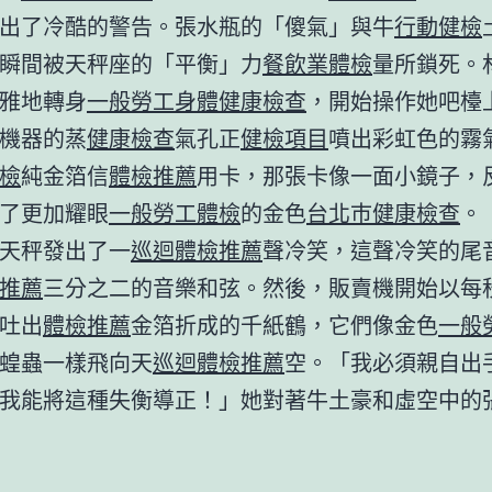
出了冷酷的警告。張水瓶的「傻氣」與牛
行動健檢
瞬間被天秤座的「平衡」力
餐飲業體檢
量所鎖死。
雅地轉身
一般勞工身體健康檢查
，開始操作她吧檯
機器的蒸
健康檢查
氣孔正
健檢項目
噴出彩虹色的霧
檢
純金箔信
體檢推薦
用卡，那張卡像一面小鏡子，
了更加耀眼
一般勞工體檢
的金色
台北巿健康檢查
。
天秤發出了一
巡迴體檢推薦
聲冷笑，這聲冷笑的尾
推薦
三分之二的音樂和弦。然後，販賣機開始以每
吐出
體檢推薦
金箔折成的千紙鶴，它們像金色
一般
蝗蟲一樣飛向天
巡迴體檢推薦
空。「我必須親自出
我能將這種失衡導正！」她對著牛土豪和虛空中的