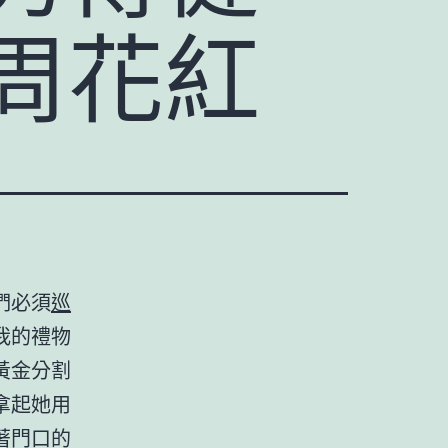
周花紅
們必須
巡
我的禮物
黃金分割
拿起她用
著門口的