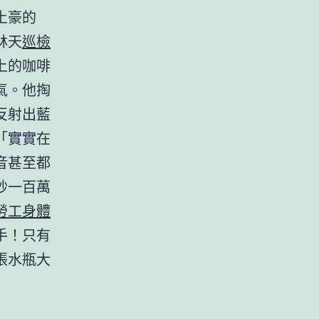
土豪的
林天
巡檢
上的咖啡
氣。他掏
反射出藍
「實實在
音甚至都
秒一百萬
勞工身體
手！只有
張水瓶大