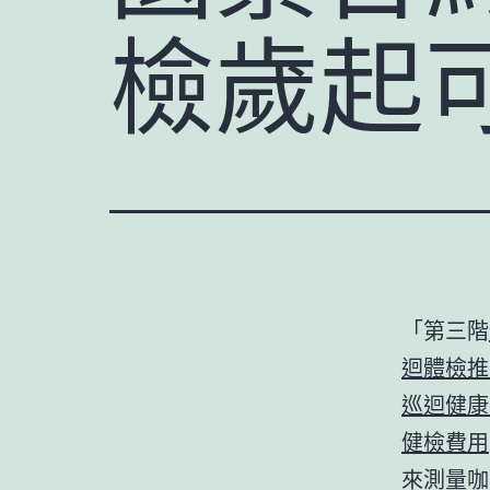
檢歲起
「第三階
迴體檢推
巡迴健康
健檢費用
來測量咖