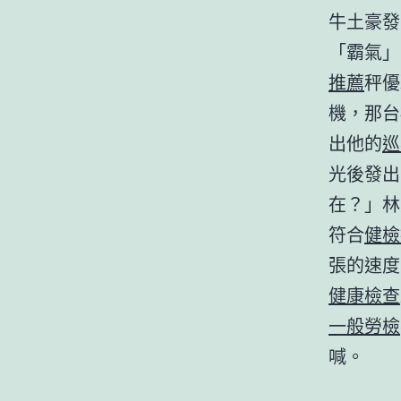
牛土豪發
「霸氣」
推薦
秤優
機，那台
出他的
巡
光後發出
在？」林
符合
健檢
張的速度
健康檢查
一般勞檢
喊。