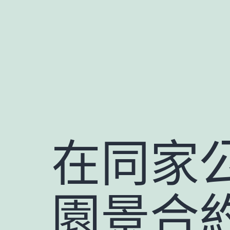
跳
至
主
要
內
容
在同家
園景合