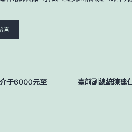
。
介于6000元至
臺前副總統陳建