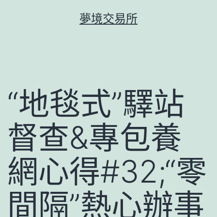
跳
夢境交易所
至
主
要
內
容
“地毯式”驛站
督查&專包養
網心得#32;“零
間隔”熱心辦事