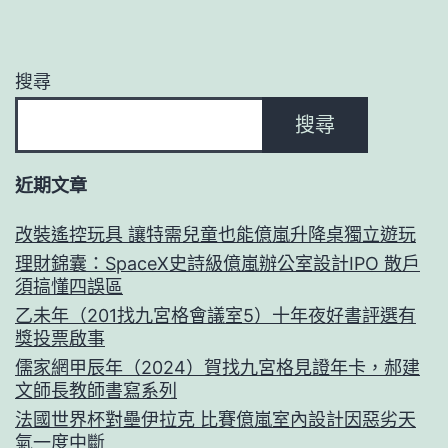
搜尋
搜尋
近期文章
改裝遙控玩具 讓特需兒童也能億嵐升降桌獨立遊玩
理財錦囊：SpaceX史詩級億嵐辦公室設計IPO 散戶
須搞懂四誤區
乙未年（201找九宮格會議室5）十年夜好書評選有
獎投票啟事
儒家網甲辰年（2024）賀找九宮格見證年卡，郝建
文師長教師書寫系列
法國世界杯對壘伊拉克 比賽億嵐室內設計因惡劣天
氣一度中斷