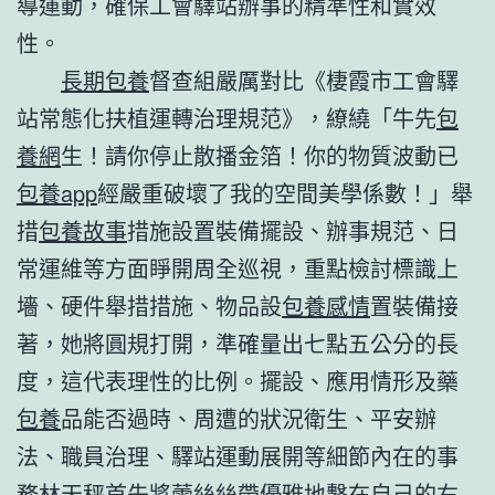
導運動，確保工會驛站辦事的精準性和實效
性。
長期包養
督查組嚴厲對比《棲霞市工會驛
站常態化扶植運轉治理規范》，繚繞「牛先
包
養網
生！請你停止散播金箔！你的物質波動已
包養app
經嚴重破壞了我的空間美學係數！」舉
措
包養故事
措施設置裝備擺設、辦事規范、日
常運維等方面睜開周全巡視，重點檢討標識上
墻、硬件舉措措施、物品設
包養感情
置裝備接
著，她將圓規打開，準確量出七點五公分的長
度，這代表理性的比例。擺設、應用情形及藥
包養
品能否過時、周遭的狀況衛生、平安辦
法、職員治理、驛站運動展開等細節內在的事
務林天秤首先將蕾絲絲帶優雅地繫在自己的右