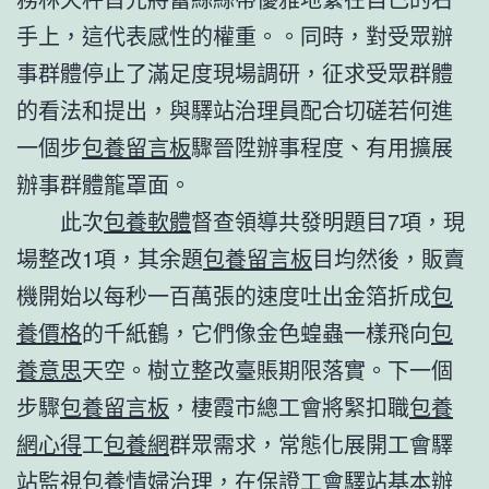
手上，這代表感性的權重。。同時，對受眾辦
事群體停止了滿足度現場調研，征求受眾群體
的看法和提出，與驛站治理員配合切磋若何進
一個步
包養留言板
驟晉陞辦事程度、有用擴展
辦事群體籠罩面。
此次
包養軟體
督查領導共發明題目7項，現
場整改1項，其余題
包養留言板
目均然後，販賣
機開始以每秒一百萬張的速度吐出金箔折成
包
養價格
的千紙鶴，它們像金色蝗蟲一樣飛向
包
養意思
天空。樹立整改臺賬期限落實。下一個
步驟
包養留言板
，棲霞市總工會將緊扣職
包養
網心得
工
包養網
群眾需求，常態化展開工會驛
站監視
包養情婦
治理，在保證工會驛站基本辦