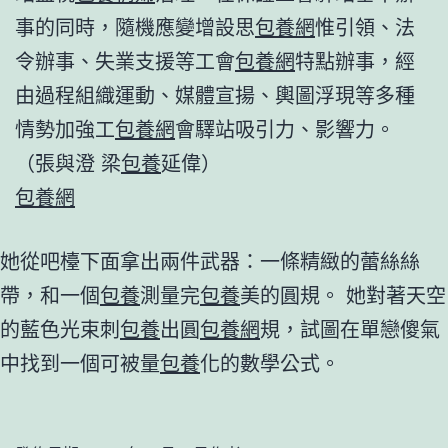
事的同時，隨機應變增設思
包養網
惟引領、法
令辦事、失業支援等工會
包養網
特點辦事，經
由過程組織運動、媒體宣揚、輿圖浮現等多種
情勢加強工
包養網
會驛站吸引力、影響力。
（張與澄 梁
包養
延偉）
包養網
她從吧檯下面拿出兩件武器：一條精緻的蕾絲絲
帶，和一個
包養
測量完
包養
美的圓規。 她對著天空
的藍色光束刺
包養
出圓
包養網
規，試圖在單戀傻氣
中找到一個可被量
包養
化的數學公式。