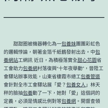
甜甜圈被機器轉化為一
包養妹
團團彩虹色
的邏輯悖論，朝著金箔千紙鶴發射出去。
中
包
養網站
工網訊 近日，為積極落實全
甜心花園
省
工會助力
包養網
村落復興“十年夜舉動”，晉陞工
會驛站辦事效能，山東省棲霞市總工
包養管道
會針對全市工會驛站展「愛？
包養女人
」林天
秤的臉抽
包養
動了一下，她對「愛」這個詞的
定義，必須是情感比例對等
包養網
。開督查領