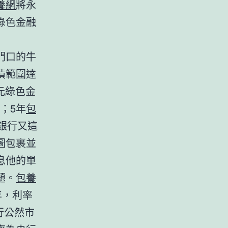
養網
將永
綠色金融
門口的牛
債範圍達
元綠色金
%；5年
包
業銀行又這
圖包裹並
息他的單
題。
包養
年，利率
行公然市