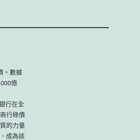
債。數據
000億
豐銀行在全
農商行綠債
物質的力量
，成為該