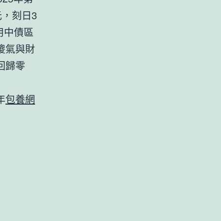
，刻日3
用中債區
傻氣與財
回歸零
年
包養網