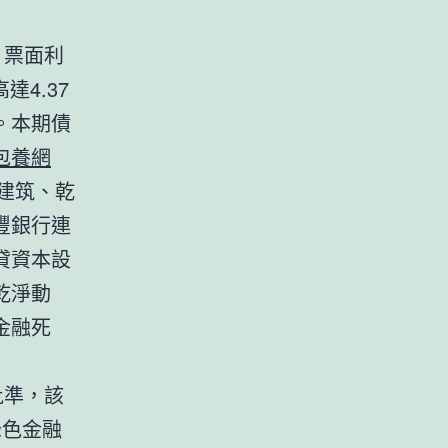
，票面利
達4.37
。本期債
包養網
建筑、乾
豐銀行連
貸資本設
乾淨動
金融死
批準，該
綠色金融