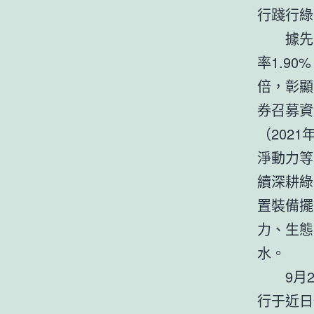
行踐行綠
據先
率1.9
倍，彰顯
券召募資
（202
淨動力等
續深耕綠
置裝備擺
力、生態
水。
9月
行于近日