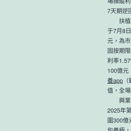
場操縱利
7天期逆
扶植
于7月8
元，為市
固按期限
利率1.5
100億元
養app
（
值，全場
興業
2025
圍300
包養
極，