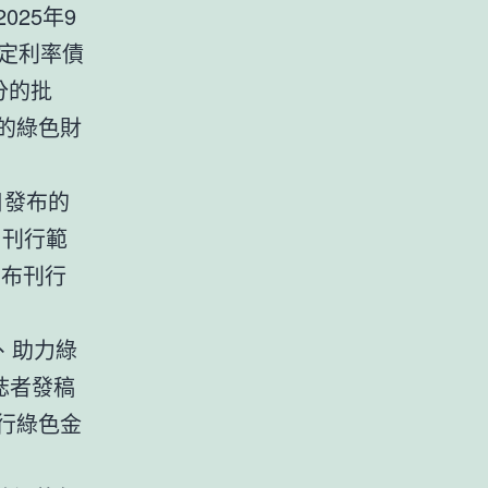
025年9
固定利率債
分的批
則的綠色財
日發布的
，刊行範
宣布刊行
、助力綠
誌者發稿
行綠色金