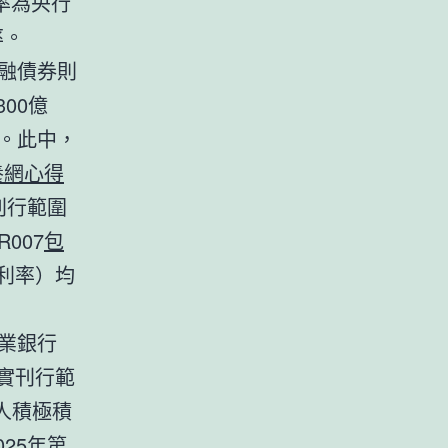
率為央行
率。
金融債券則
00億
券。此中，
養網心得
刊行範圍
007
包
利率）均
興業銀行
實刊行範
資人積極積
25年第