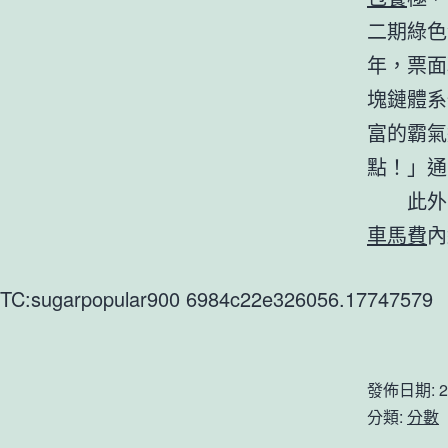
二期綠色
年，票面
塊鏈體系
富的霸氣
點！」通
此外
車馬費
內
TC:sugarpopular900 6984c22e326056.17747579
發佈日期:
2
分類:
分數