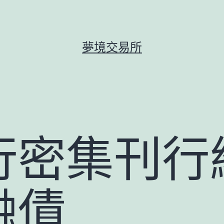
夢境交易所
行密集刊行
融債