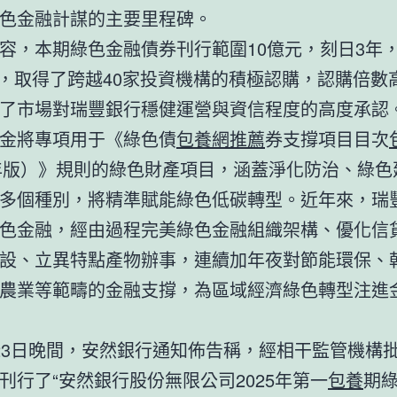
色金融計謀的主要里程碑。
容，本期綠色金融債券刊行範圍10億元，刻日3年
0%，取得了跨越40家投資機構的積極認購，認購倍數高
了市場對瑞豐銀行穩健運營與資信程度的高度承認
金將專項用于《綠色債
包養網推薦
券支撐項目目次
1年版）》規則的綠色財產項目，涵蓋淨化防治、綠色
多個種別，將精準賦能綠色低碳轉型。近年來，瑞
色金融，經由過程完美綠色金融組織架構、優化信
設、立異特點產物辦事，連續加年夜對節能環保、
農業等範疇的金融支撐，為區域經濟綠色轉型注進
23日晚間，安然銀行通知佈告稱，經相干監管機構
刊行了“安然銀行股份無限公司2025年第一
包養
期