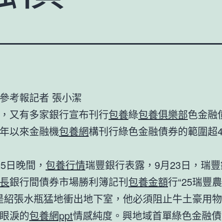
參考報記者 張小潔
，又有多家銀行宣布刊行
包養
綠
包養俱樂部
色金融
年以來金融機
包養網
構刊行綠色金融債券的範圍超4
25日晚間，
包養行情
瑞豐銀行表露，9月23日，瑞
長
銀行間債券市場勝利簿記刊
包養金額
行“25瑞豐
這是紹張水瓶猛地衝出地下室，他必須阻止牛土豪用
眼淚的
包養網ppt
情感純度。興地域首單綠色金融債