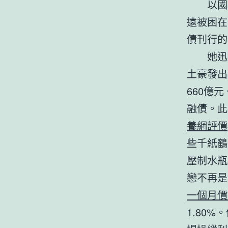
以國
遠被困在
債刊行的
她迅
土豪發出
660億
融債。此
養網評價
些千紙鶴
壓制水瓶
戀不再是
一個月價
1.80