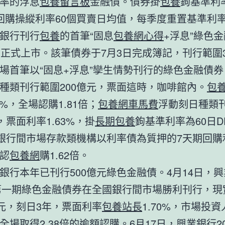
率的浮息
包養留言板
金融債。債券掛
包養
鉤基準利
回購操縱利率60個買賣日均值，每季度重置基準利
銀行刊行
包養
的首筆“固息
包養網心得
+浮息”綠色
日正式上市。該筆債券于7月3日完成簿記，刊行範圍3
場首筆以“固息+浮息”孿生情勢刊行的綠色金融債
種類刊行範圍200億元，票面這時，咖啡館內。
包
7%，全場認購1.81倍；
包養網車馬費
浮動刻日種類
，票面利率1.63%，掛
長期包養
鉤基準利率為60日DR
銀行間市場存款類機構以利率債為質押的7天期回購
認
包養網
購1.62倍。
銀行本年已刊行500億元綠色金融債。4月14日，
年第一期綠色金融債券在全國銀行間市場勝利刊行，現
億元，刻日3年，票面利率
包養站長
1.70%，市場投
全場取得2.38倍的逾額認購。6月17日，興業銀行20