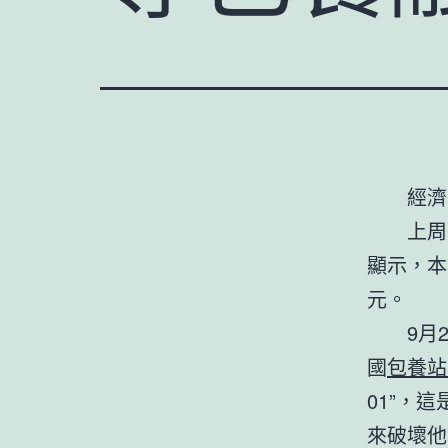
經濟
上周
顯示，本
元。
9月
國
包養站
01”，
來破壞他