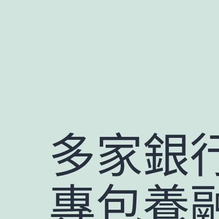
跳
至
主
要
內
容
多家銀
專包養