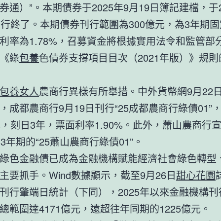
券通）”。本期債券于2025年9月19日簿記建檔，于2
刊行終了。本期債券刊行範圍為300億元，為3年期
利率為1.78%，召募資金將根據實用法令和監管部
《綠
包養
色債券支撐項目目次（2021年版）》規
包養女人
農商行異樣有所舉措。中外貨幣網9月22
，成都農商行9月19日刊行“25成都農商行綠債01”
元，刻日3年，票面利率1.90%。此外，蕭山農商行
3年期的“25蕭山農商行綠債01”。
綠色金融債已成為金融機構賦能經濟社會綠色轉型
主要抓手。Wind數據顯示，截至9月26日
甜心花園
刊行肇端日統計（下同），2025年以來金融機構刊
總範圍達4171億元，遠超往年同期的1225億元。