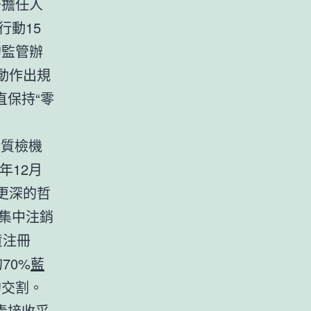
干擔任人
行動15
的監管辦
動作出規
保持“零
家質檢機
年12月
更深的哲
單集中注銷
貨注冊
70%
藍
的交割。
青接收采