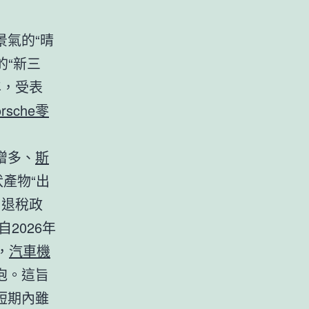
氣的“晴
的“新三
年，受表
orsche零
增多、
斯
伏產物“出
口退稅政
2026年
，
汽車機
泡。這旨
短期內雖