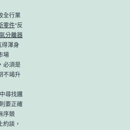
致全行業
斯零件
“反
氣分離器
氣得渾身
市場
，必須是
期不竭升
中尋找邏
則要正確
無序競
止約談，