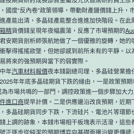
，國度“反內卷”政策領導，帶動財產鏈價錢上升，
進產能出清，多晶硅產能整合進進加快階段。在此
箱精
貨價錢呈現年夜幅震蕩，反應了市場預期的
Au
君安期貨剖析師張航她做了一個優雅的旋轉，她的
衝擊得搖搖欲墜，但她卻感到前所未有的平靜。以
易將來的強預期與當下的弱實際。
中年
汽車材料報價
夜本錢副總司理、多晶硅營業擔
2025年年底多晶硅期貨下跌的緣由，一是政策預期
成為市場共鳴的一部門，調控政策進一個步驟加大力
件進口商
提早計價。二是供應邊沿改良預期，近期
，多晶硅期貨同步下跌，下流硅片、電池片等環節
錢上調的跡象，本錢市場相干板塊表示活潑，這些
號正逐步從純潔的預期博弈向基礎面邊沿變更傳遞