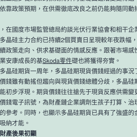
依靠政策預期，在供需徹底改良之前仍能夠隨同動
，在國度市場監管總局約談光伏行業協會和相干企
多晶硅主力合約已持續2個買賣日呈現較年夜跌幅
續政策走向、供求基礎面的情感反應。跟著市場感
業安康成長的基
Skoda零件
礎也將獲得夯實。
多晶硅期貨一周年，多晶硅期現貨價錢經過的事況
價錢雖有動搖但趨向與現貨價錢總體分歧，多晶硅
能初步浮現。期貨價錢往往搶先于現貨反應供需變
價錢電子訊號，為財產鏈企業調劑生孩子打算、治
的參考。同時，也顯示多晶硅期貨已具有了強盛的
吸納才能。
財產後果初顯