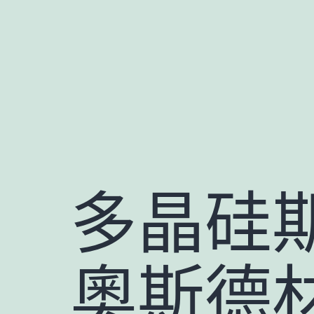
跳
至
主
要
內
容
多晶硅期
奧斯德