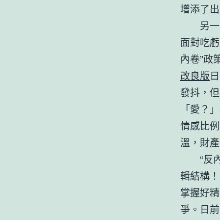
增添了出
另一
面對吃虧
內卷”政
改良版
日
發抖，但
「愛？」
情感比例
溫，財產
“反
輯結構！
掌握好精
爭。日前