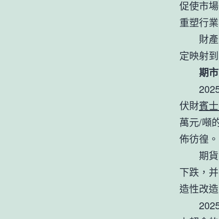
促使市場
重塑行業
財產
定映射到
期市
20
伏財
賓士
萬元/噸
佈彷徨。
期貨
下跌，并
造性改造
20