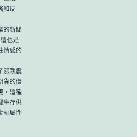
搖和反
業的新聞
，這也是
性情感的
了漲跌震
期貨的價
更，這種
理庫存供
金融屬性