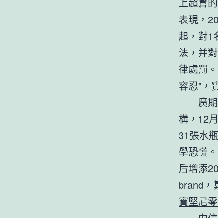
上超倉的
表現，2
起，對1
法，并對
律處罰。
容忍”，
廣期
構，12
31張水
學恐慌。
后增添2
bran
寶堅尼零
中信