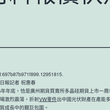
d:697b87b971f899.12951815.
日報記者 祝惠春
25年年底，恰是廣州期貨買賣所多晶硅期貨上市一周
場激烈震蕩，折射
VW零件
出中國光伏財產在產能
質成長中的艱巨包圍。