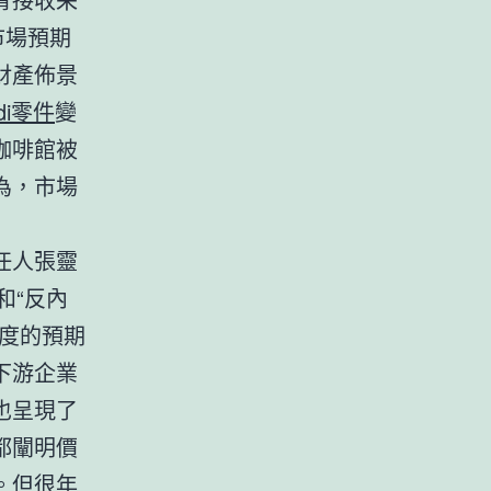
市場預期
財產佈景
di零件
變
咖啡館被
為，市場
任人張靈
和“反內
度的預期
下游企業
也呈現了
都闡明價
。但很年