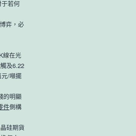
對于若何
的博弈，必
K線在光
及6.22
元/噸擺
錢的明顯
零件
側構
多晶硅期貨