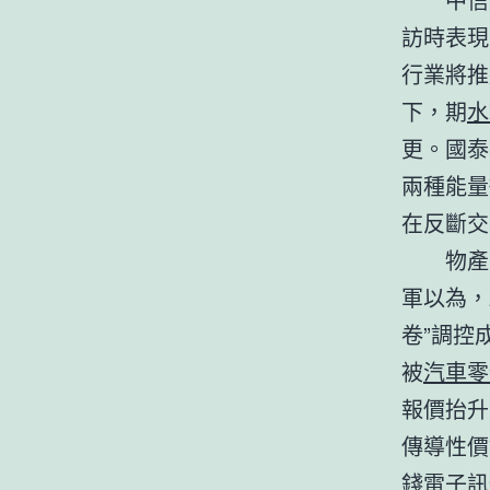
訪時表現
行業將推
下，期
水
更。國泰
兩種能量
在反斷交
物產
軍以為，
卷”調控
被
汽車零
報價抬升
傳導性價
錢電子訊