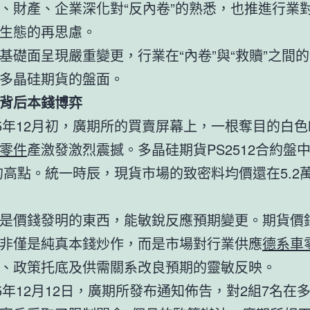
、財產、企業深化對“反內卷”的熟悉，也推進行業
生態的再思慮。
基礎面呈現嚴重變更，行業在“內卷”與“救贖”之間
多晶硅期貨的盤面。
背后本錢博弈
25年12月初，廣期所的買賣屏幕上，一根奪目的白色
零件
產激發激烈震撼。多晶硅期貨PS2512合約盤中觸
的高點。統一時辰，現貨市場的致密料均價還在5.2萬
是價錢發明的東西，能敏銳反應預期變更。期貨價
非僅是純真本錢炒作，而是市場對行業供應
德系車
、政策托底及供需關系改良預期的靈敏反映。
25年12月12日，廣期所發布通知佈告，對2組7名在