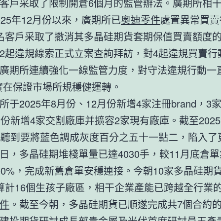
客戶采取了限制開倉6個月的監管辦法。廣期所相
025年12月份以來，廣期所已
奧迪零件
處置異常買賣
名客戶采取了撤消其多晶硅期貨套期保值買賣額度
2起違規線索正式立案查詢拜訪，對4起違規買賣行
廣期所連續強化一線監管力度，對守法違規行動一直
實在保證市場所規穩健運轉。
所于2025年8月份、12月份新增4家注冊brand，3
月份新增4家交割廠庫并擴容2家現有廠庫。截至2025
瓶聽到要將藍色調成灰度百分之五十一點二，陷入了
日，多晶硅期堆棧單量已達4030手，較11月底倉
00%，完成新舊倉單安穩連接。今朝10家多晶硅期
d，算計16個生孩子廠區，相干企業產能已跨越全行業的
件
。截至今朝，多晶硅期貨已順遂完成共7個合約
建投期貨研討成長部貴金屬及光伏首席研討員王彥