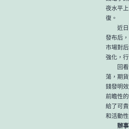
夜水平上
復。
近日
發布后，
市場對后
強化，行
回看
蕩，期貨
錢發明效
前瞻性的
給了可貴
和活動性
辦事