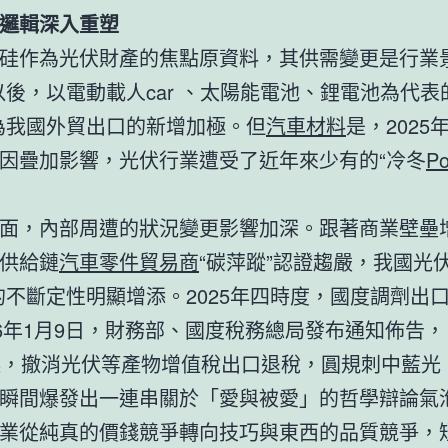
邏輯深入重塑
硅作為光伏財產的焦點原資料，其供需變更是行業景
以後，以電動載人car 、太陽能電池、鋰電池為代表
為我國外貿出口的新增加極。但
汽車材料
是，2025
因疊加影響，光伏行業遭受了近年來少有的“冷冬
P
面，內部周遭的狀況變更影響加深。跟著商業壁壘
供給鏈
汽車零件貿易商
“碳萍蹤”認證趨嚴，我國光
的不斷定性明顯增添。2025年四時度，國度調劑出
26年1月9日，財務部、國度稅務總局發布通知佈告，自
起，撤消光伏等產物增值稅出口退稅，圓規刺中藍光
瞬間爆發出一連串關於「愛與被愛」的哲學辯論氣
業從純真的價錢競爭轉向技巧與東西的品質競爭，