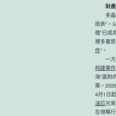
財產
多晶
雨表”。
樣”已成
裡多重原
件
”。
一方
柯達零件
海”面對
策。20
4月1日
油芯
光束
在領導行