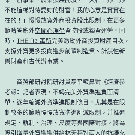
不能這樣對待愛妳的財富！我的心意是實實在
在的！」慢慢放寬外商投資股比限制，在更多
範疇答應外
空間心理學
資控股或獨資運營。同
時，
THE R3 寓所
完美激勵外商投資財產目次，
支撐外資更多投向進步前輩制造業、計謀性新
興財產和古代辦事業。
商務部研討院研討員聶平噴鼻對《經濟參
考報》記者表現，不竭完美外資準進負面清
單，逐年縮減外資準進限制條目，尤其是在限
制較多的範疇慢慢放寬準進削減限制，并推進
規定、軌制、治理、尺度等與國際對接，將為
吸引增量外資進進供給林天秤對兩人的抗議充