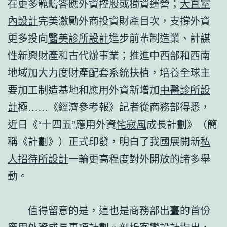
在更多範疇答應外資控股或獨資運營；
大直室
內設計
完美激勵外商投資財產目次，支撐外資
更多投向
醫美診所設計
進步前輩制造業、計謀
性新興財產和古代辦事業；推進中西部和西南
地域加大力度財產配套系統扶植，培養全球主
要加工制造基地和應用外資新增加
中醫診所設
計
極……《經濟參考報》記者從商務部得悉，
近日《“十四五”應用外資
侘寂風
成長計劃》（簡
稱《計劃》）正式印發，明白了我國展開新
私
人招待所設計
一輪更高程度對外開放的諸多舉
動。
值得留意的是，這也是商務部出臺的首份