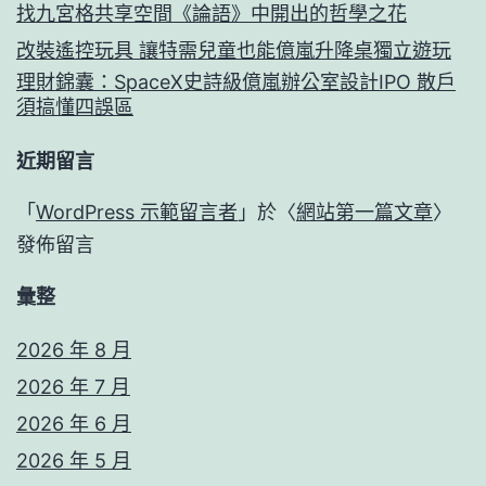
找九宮格共享空間《論語》中開出的哲學之花
改裝遙控玩具 讓特需兒童也能億嵐升降桌獨立遊玩
理財錦囊：SpaceX史詩級億嵐辦公室設計IPO 散戶
須搞懂四誤區
近期留言
「
WordPress 示範留言者
」於〈
網站第一篇文章
〉
發佈留言
彙整
2026 年 8 月
2026 年 7 月
2026 年 6 月
2026 年 5 月