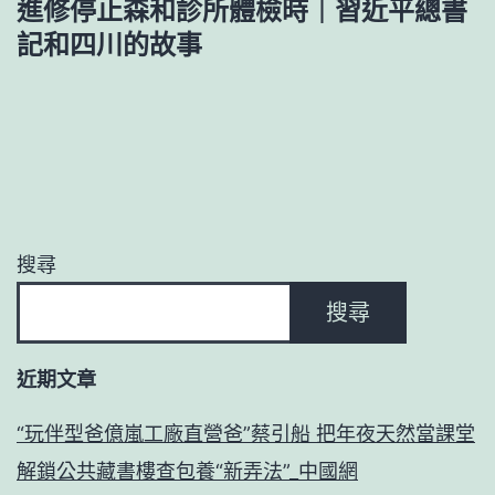
進修停止森和診所體檢時｜習近平總書
記和四川的故事
搜尋
搜尋
近期文章
“玩伴型爸億嵐工廠直營爸”蔡引船 把年夜天然當課堂
解鎖公共藏書樓查包養“新弄法”_中國網