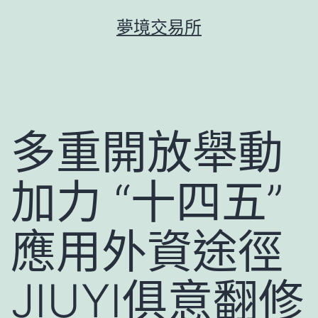
跳
夢境交易所
至
主
要
內
容
多重開放舉動
加力 “十四五”
應用外資途徑
JIUYI俱意翻修