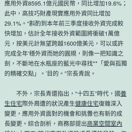
應用外資8595.1億元國民幣，同比增加19.6%；
此中，高技巧財產現實應用外資同比增加
29.1%。“斟酌到本年前三季度接收外資完成較
快增加，估計全年接收外資範圍將衝破1萬億
元，按美元計無望跨越1600億美元，可以或許
完成全年‘穩外資而她的圓規，則像一把知識之
劍，不斷地在水瓶座的藍光中尋找**「愛與孤獨
的精確交點」。’目的。”宗長青說。
不外，宗長青還指出，“十四五”時代，國
養
生住宅
際外周遭的狀況產生
健康住宅
復雜深入
變更，應用外資面對的機會和挑釁也有新的成
長變更。綜合剖析，商務部提出
商業空間室內