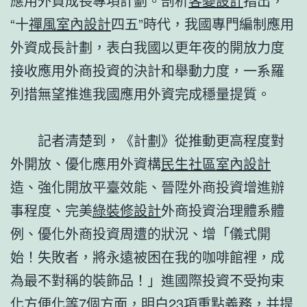
應用外資成長專項計劃。剖析
客變設計
指出，
“十
禪風室內設計
四五”時代，我國專門編制應用
外資成長計劃，表白我國以更年夜的開放力度
接收應用外商投資的決計和舉動力度，一系羅
列措無望推進我國應用外資完成穩量提質。
記者清楚到，《計劃》從推動更高程度對
外開放、優化應用外資構
民生社區室內設計
造、強化開放平臺效能、晉陞外商投資增進辦
事程度、完美
綠裝修設計
外商投資治理體系體
例、優化外商投資周遭的狀況、增「儀式開
始！失敗者，將永遠被困在我的咖啡館裡，成
為最不對稱的裝飾品！」進國際投資不受拘束
化方便化等7個方面，明白23項重點義務，并提