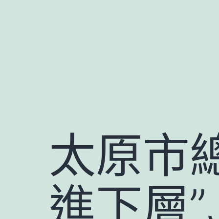
跳
至
主
要
內
容
太原市
進下層”