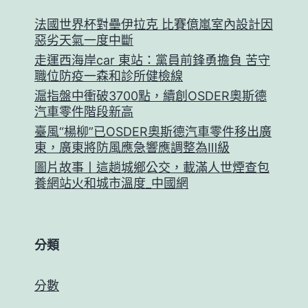
法國世界杯對壘伊拉克 比賽億嵐室內設計因
惡劣天氣一度中斷
走運西海岸car 東站：黨員前鋒勇擔負 苦守
職位防疫一森和診所健檢線
滬指盤中衝破3700點，續創OSDER奧斯德
汽車零件階段新高
臺風“楊柳”已OSDER奧斯德汽車零件移出廣
東，廣東將防風應急響應調整為Ⅲ級
圖片故事丨這趟城鄉公交，載滿人世煙查包
養網站火和城市溫度_中國網
分類
分數