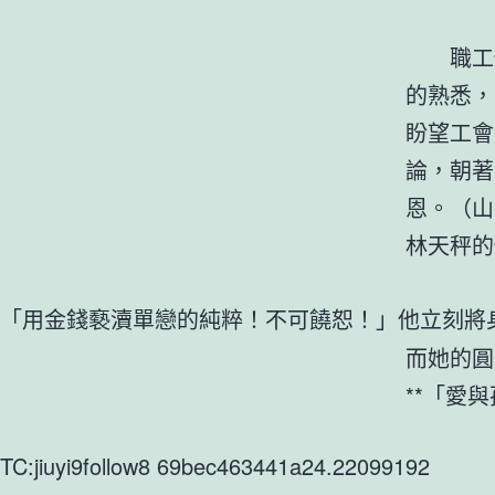
職工們
的熟悉，
盼望工會
論，朝著
恩。（山
林天秤的
「用金錢褻瀆單戀的純粹！不可饒恕！」他立刻將
而她的圓
**「愛
TC:jiuyi9follow8 69bec463441a24.22099192