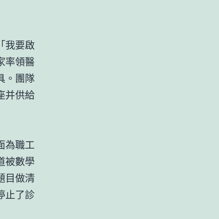
「我要啟
家率領醫
具。團隊
座并供給
面為職工
道被數學
題目做清
停止了診