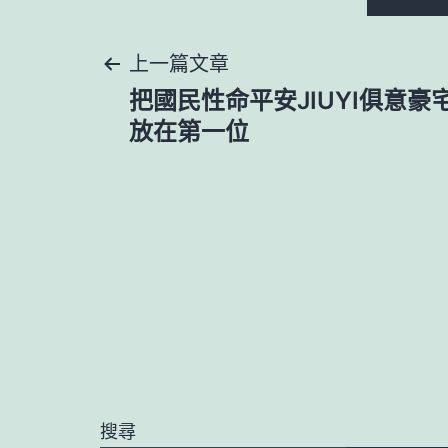
文
上一篇文章
把國民性命平安JIUYI俱意
章
放在第一位
導
覽
搜尋