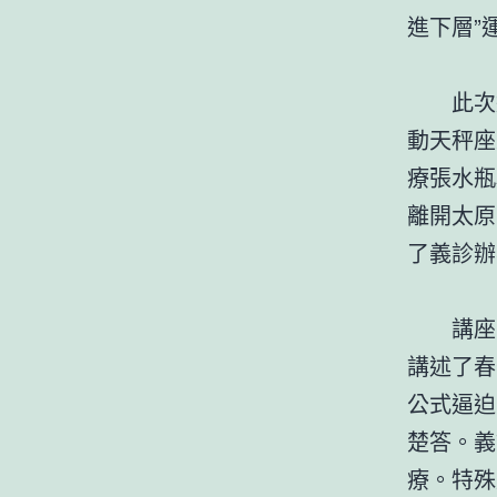
進下層”
此次運
動天秤座
療張水瓶
離開太原
了義診辦
講座中
講述了春
公式逼迫
楚答。義
療。特殊