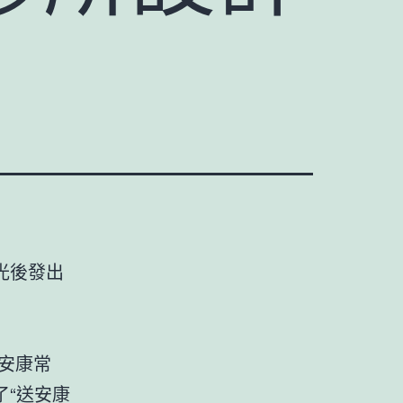
光後發出
安康常
“送安康