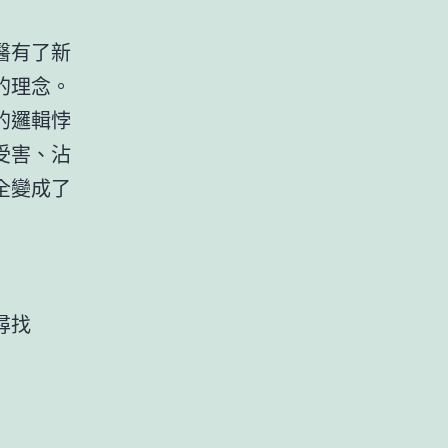
醫有了新
的理念。
的邏輯悖
受害、沾
全變成了
尋找