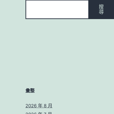
搜
尋
彙整
2026 年 8 月