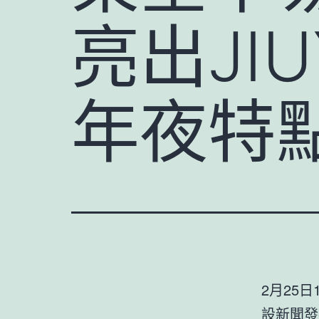
亮出JI
年夜特
2月25
設新聞發