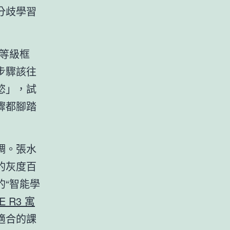
分歧學習
等級框
步驟該往
慾」，試
驟都腳踏
調。張水
的灰度百
“智能學
E R3 寓
適合的課