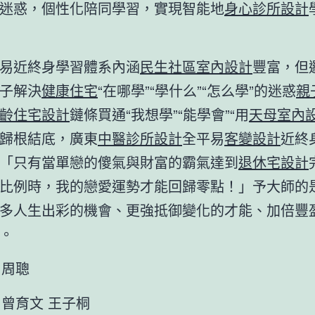
迷惑，個性化陪同學習，實現智能地
身心診所設計
易近終身學習體系內涵
民生社區室內設計
豐富，但
子解決
健康住宅
“在哪學”“學什么”“怎么學”的迷惑
親
齡住宅設計
鏈條買通“我想學”“能學會”“用
天母室內
歸根結底，廣東
中醫診所設計
全平易
客變設計
近終
「只有當單戀的傻氣與財富的霸氣達到
退休宅設計
比例時，我的戀愛運勢才能回歸零點！」予大師的
多人生出彩的機會、更強抵御變化的才能、加倍豐
。
者 周聰
者 曾育文 王子桐