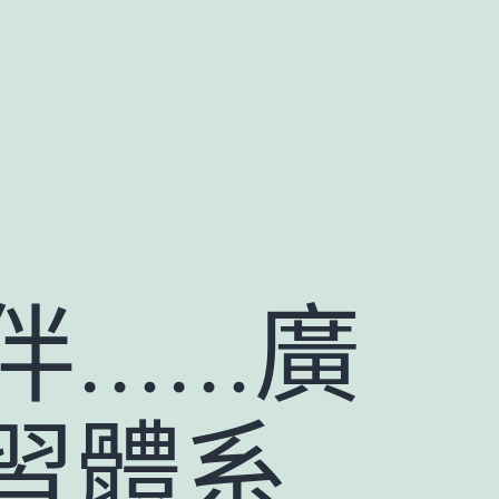
伴……廣
習體系