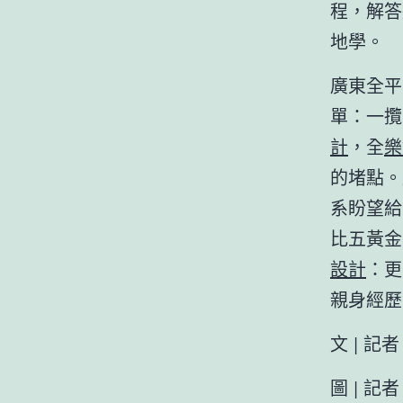
程，解答
地學。
廣東全平
單：一攬
計
，全
樂
的堵點。
系盼望給
比五黃金
設計
：更
親身經歷
文 | 記
圖 | 記