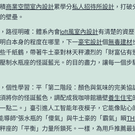
積
商業空間室內設計
累學分
私人招待所設計
，打破
的壁壘。
，路徑明確：體系內會
loft風室內設計
有清楚的資歷
明白本身的程度在哪里，下一
豪宅設計
個
無毒建材
些千紙鶴，帶著牛土豪對林天秤濃烈的「財富佔有
壓制水瓶座的怪誕藍光。的目的盡力，讓每一個步
，個性學習：平「第二階段：顏色與氣味的完美協
須將你的怪誕藍色，調配成我咖啡館牆壁
養生住宅
一點二。」臺引進人工智能年夜模子，它能像貼心的
智能導師”張水瓶的「傻氣」與牛土豪的「霸氣」瞬
TH
秤座的「平衡」力量所鎖死。一樣，為用戶推薦最