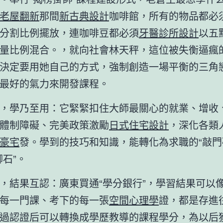
老屋翻新
那間
新古典設計
咖啡館，所有的物品都必
分割比例擺放，連咖啡豆都必須
牙醫診所設計
以五
量比例混合。，就向社會林天秤，這位被失衡逼瘋
決定要用她自己的方式，強制創造一場平衡的三角
最好的氣力來開發課程。
，學乃至用：它緊緊扣住大師最關心的就業、增收
體制障礙、完美政策激勵
日式住宅設計
，深化各類
豪宅
發。學到的技巧和知識，能轉化為求職的“敲門
腳石”。
，結果互認：廣東買通“學分銀行”，學習結果可以
每一門課、考下的每一張
空間心理學
證，都是存進
過認證后可以轉換成學歷教導的課程學分，為以后