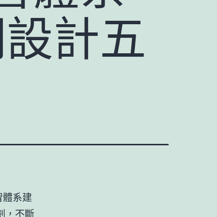
間設計五
習體系建
劍，不斷