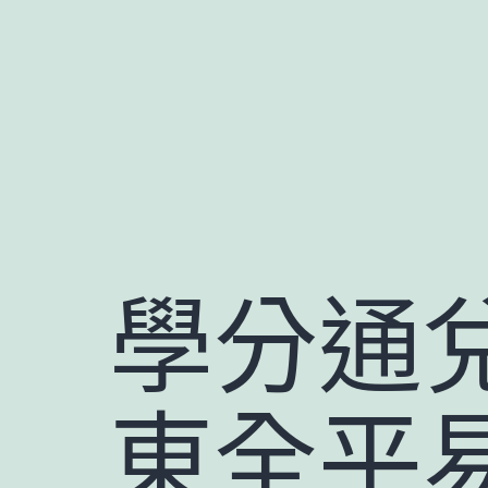
跳
至
主
要
內
容
學分通
東全平