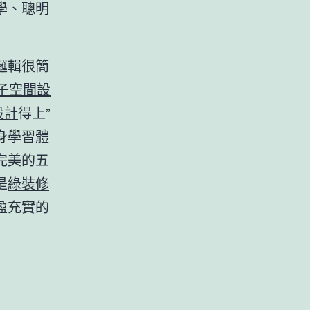
學、聰明
邏輯很簡
子空間設
設計
得上”
身學習體
完美的五
是
綠裝修
盈充實的