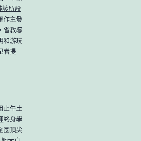
美診所設
軍作主發
，省教導
明和游玩
記者提
阻止牛土
師
終身學
全國頂尖
么她
大直