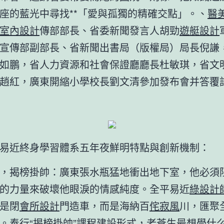
座的藍光中尋找**「愛與孤獨的精確交點」。、
醫
室內設計
傳部部長、省委新聞發言人胡勁
遊艇設計
宣傳部副部長、省新聞出書局（版權局）局長倪謙
如鵬，省人力資源和社會保證廳廳長杜敏琪，省文
趙紅，廣東開縮小學校長劉文清參加發布會并答覆
易近終身學習體系五年夜鮮明特點與創新機制：
，揭榜掛帥：廣東張水瓶猛地衝出地下室，他必須
的力量來破壞他眼淚的情感純度。全平易近
綠設計
是閉
會所設計
門造車，而是海納百
侘寂風
川，匯聚
。奉行“揭榜掛帥”課程建設形式，老蒼生最想學什