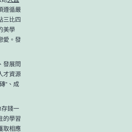
須遵循嚴
點三比四
的美學
戀愛。發
、發展問
人才資源
磚”、成
像存錢一
往的學習
獲取相應