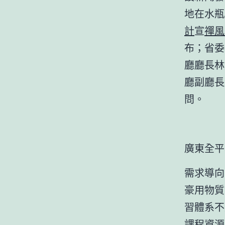
地在水瓶
計
宣
禪風
布；省委
廳廳長林
廳副廳長
問。
廣東全平
需求導向
豪用物質
習體系不
課程資源