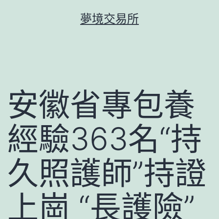
跳
夢境交易所
至
主
要
內
容
安徽省專包養
經驗363名“持
久照護師”持證
上崗 “長護險”