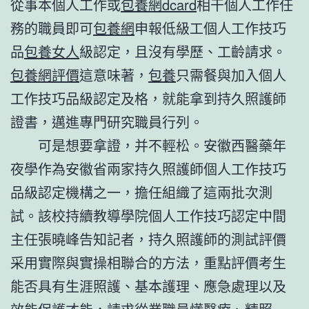
從事本個人工作或
包養網dcard
相干個人工作任
務的職員即可
包養網
申報低級工個人工作技巧
品
包養女人
級認定，且沒有學歷、工齡請求。
包養網評價
這意味著，
包養
只需餐與加入個人
工作技巧品級認定及格，就能拿到持久照護師
證書，邁進專門研究職員行列。
可是想要拿證，并不輕松。安徽西醫藥年
夜學作為安徽省兩家持久照護師個人工作技巧
品級認定機構之一，擔任組織了這兩批次測
試。該校持續教導學院個人工作技巧認定中間
主任張曉峰告知記者，持久照護師的測試評價
采用實際與實操相聯合的方法，重點評價考生
能否具有生涯照護、基本護理、應急處理以及