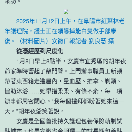
采訪。
2025年11月12日上午，在阜陽市紅葉林老
年護理院，護士正在領導掉能白叟做手部康
復。（材料圖片）安徽日報記者 劉良慧 攝
從憑經歷到尺度化
1月8日早上8點半，安慶市宜秀區的胡年夜
爺家準時響起了敲門聲。上門辦事職員王新潁
帶著東西箱走進屋內，量血壓、推拿、剃頭、
協助沐浴……她舉措柔柔、有條不紊，每一項
辦事都周密關心。“我每個禮拜都盼著她來這一
天。”胡年夜爺笑著說。
安慶是全國首批持久護理
包養
保險軌制試
點城市，也是安徽省今朝獨一的試
長期包養
點