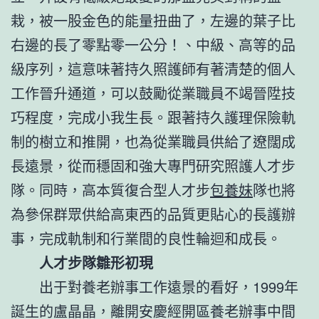
栽，被一股金色的能量扭曲了，左邊的葉子比
右邊的長了零點零一公分！、中級、高等的品
級序列，這意味著持久照護師有著清楚的個人
工作晉升通道，可以鼓勵從業職員不竭晉陞技
巧程度，完成小我生長。跟著持久護理保險軌
制的樹立和推開，也為從業職員供給了遼闊成
長遠景，從而穩固和強大專門研究照護人才步
隊。同時，高本質復合型人才步
包養妹
隊也將
為參保群眾供給高東西的品質更貼心的長護辦
事，完成軌制和行業間的良性輪迴和成長。
人才步隊雛形初現
出于對養老辦事工作遠景的看好，1999年
誕生的盧晶晶，離開安慶經開區養老辦事中間