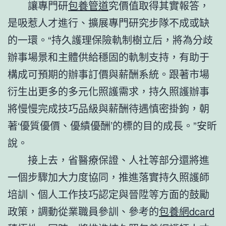
讓專門研
包養管道
究價值取得其實報答，
是吸惹人才進行、擴展專門研究步隊不成或缺
的一環。“持久護理保險軌制樹立后，將為分歧
辦事場景和主體供給穩固的軌制支持，有助于
構成可預期的辦事訂價與薪酬系統。跟著市場
衍生出更多的多元化照護需求，持久照護辦事
將慢慢完成技巧品級與薪酬待遇慎密掛鉤，朝
著‘優質優價、優績優酬’的標的目的成長。”安昕
說。
接上去，省醫療保證、人社等部分還將進
一個步驟加大力度協同，推進落實持久照護師
培訓、個人工作技巧認定與晉陞等方面的鼓勵
政策，調動從業職員參訓、參考的
包養網dcard