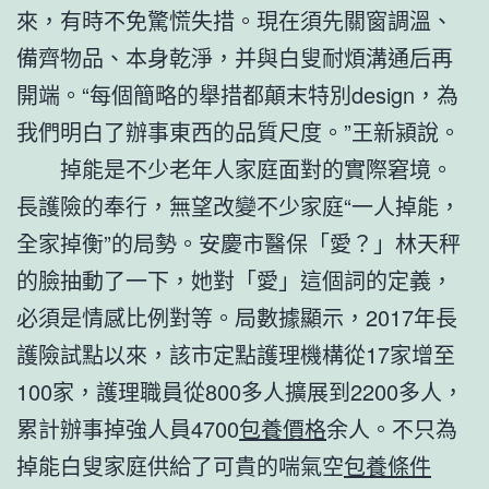
來，有時不免驚慌失措。現在須先關窗調溫、
備齊物品、本身乾淨，并與白叟耐煩溝通后再
開端。“每個簡略的舉措都顛末特別design，為
我們明白了辦事東西的品質尺度。”王新潁說。
掉能是不少老年人家庭面對的實際窘境。
長護險的奉行，無望改變不少家庭“一人掉能，
全家掉衡”的局勢。安慶市醫保「愛？」林天秤
的臉抽動了一下，她對「愛」這個詞的定義，
必須是情感比例對等。局數據顯示，2017年長
護險試點以來，該市定點護理機構從17家增至
100家，護理職員從800多人擴展到2200多人，
累計辦事掉強人員4700
包養價格
余人。不只為
掉能白叟家庭供給了可貴的喘氣空
包養條件