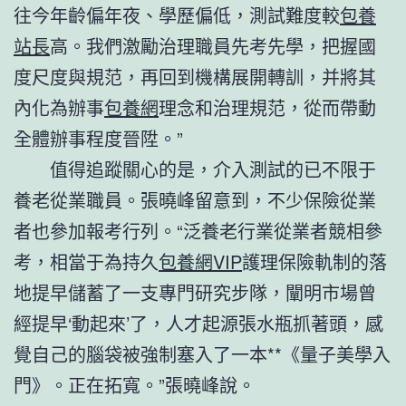
往今年齡偏年夜、學歷偏低，測試難度較
包養
站長
高。我們激勵治理職員先考先學，把握國
度尺度與規范，再回到機構展開轉訓，并將其
內化為辦事
包養網
理念和治理規范，從而帶動
全體辦事程度晉陞。”
值得追蹤關心的是，介入測試的已不限于
養老從業職員。張曉峰留意到，不少保險從業
者也參加報考行列。“泛養老行業從業者競相參
考，相當于為持久
包養網VIP
護理保險軌制的落
地提早儲蓄了一支專門研究步隊，闡明市場曾
經提早‘動起來’了，人才起源張水瓶抓著頭，感
覺自己的腦袋被強制塞入了一本**《量子美學入
門》。正在拓寬。”張曉峰說。