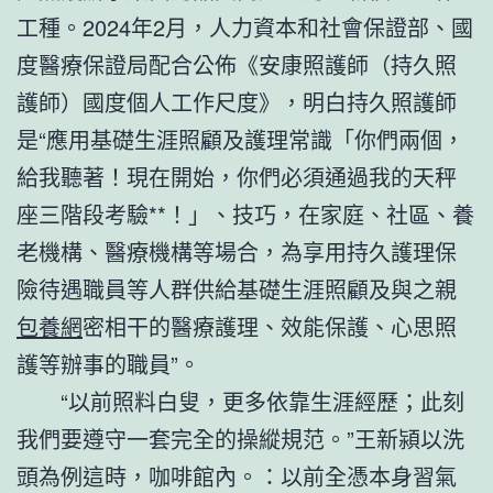
工種。2024年2月，人力資本和社會保證部、國
度醫療保證局配合公佈《安康照護師（持久照
護師）國度個人工作尺度》，明白持久照護師
是“應用基礎生涯照顧及護理常識「你們兩個，
給我聽著！現在開始，你們必須通過我的天秤
座三階段考驗**！」、技巧，在家庭、社區、養
老機構、醫療機構等場合，為享用持久護理保
險待遇職員等人群供給基礎生涯照顧及與之親
包養網
密相干的醫療護理、效能保護、心思照
護等辦事的職員”。
“以前照料白叟，更多依靠生涯經歷；此刻
我們要遵守一套完全的操縱規范。”王新潁以洗
頭為例這時，咖啡館內。：以前全憑本身習氣