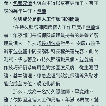
間，
包養感情
也讓白叟得以享有更面子、有莊
嚴的暮年生涯。
包養
付與成分是個人工作認同的開端
“在持久照護師國度個人工作尺度出
包養
爐
前，年夜部門長護保險護理員持有的是養老護
理員個人工作技巧
長期包養
證書。”安慶市醫保
辦事
包養網
中間長護科科長程美蓮先容，此次
測試，標志著全市持久照護職員個人
包養網
工
作技巧評價系統周全對接國度尺度，從生涯照
護、基本護理、應急處理到效能保護等焦點才
能完成全方位、規范化評價。
那么，成為一名持久照護師，畢竟難不
難？依據國度個人工作尺度，年滿16周歲，擬