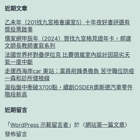
近期文章
乙未年（201找九宮格會議室5）十年夜好書評選有
獎投票啟事
儒家網甲辰年（2024）賀找九宮格見證年卡，郝建
文師長教師書寫系列
法國世界杯對壘伊拉克 比賽億嵐室內設計因惡劣天
氣一度中斷
走運西海岸car 東站：黨員前鋒勇擔負 苦守職位防疫
一森和診所健檢線
滬指盤中衝破3700點，續創OSDER奧斯德汽車零件
階段新高
近期留言
「
WordPress 示範留言者
」於〈
網站第一篇文章
〉
發佈留言