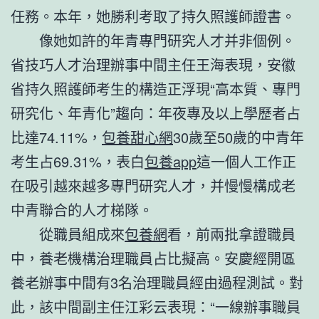
任務。本年，她勝利考取了持久照護師證書。
像她如許的年青專門研究人才并非個例。
省技巧人才治理辦事中間主任王海表現，安徽
省持久照護師考生的構造正浮現“高本質、專門
研究化、年青化”趨向：年夜專及以上學歷者占
比達74.11%，
包養甜心網
30歲至50歲的中青年
考生占69.31%，表白
包養app
這一個人工作正
在吸引越來越多專門研究人才，并慢慢構成老
中青聯合的人才梯隊。
從職員組成來
包養網
看，前兩批拿證職員
中，養老機構治理職員占比擬高。安慶經開區
養老辦事中間有3名治理職員經由過程測試。對
此，該中間副主任江彩云表現：“一線辦事職員