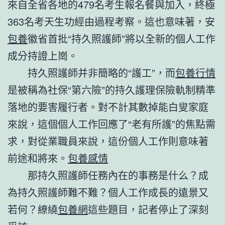
來自全省各地的479名考生報名餐與加入，終極
363名考天生功經由過程考察。這也意味著，安
包養
徽省首批“持久照護師”將以全新的個人工作
成分持證上崗。
持久照護師并非簡略的“護工”，而
包養行情
是被稱為社保“第六險”的持久護理保險軌制精準
落地的要害履行者。對不計其數掉能白叟家庭
來說，這個個人工作回應了“老有所護”的焦點需
求，對從業職員來說，這份個人工作則意味著
前途和將來。
包養感情
那持久照護師任務內在的事務是什么？成
為持久照護師難不難？個人工作成長的遠景又
若何？繚繞
包養網
這些題目，記者停止了深刻