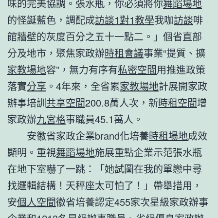
味的完美協調。張水瓶，你必須將你
舞蹈場地
的怪誕藍色，調配成
訪談
1對1教學
我咖
訪談
啡
館牆壁的灰度百分之五十一點二。」個省直部
分及地市，聚焦家政辦
時租會議
事業“提質、擴
家教場地
容”，無力有序有
私密空間
用推進政策
落實
分享
。4年來，全省累
家教場地
計展開家政
辦事培訓
共享空間
200.8萬人次，新
時租空間
增
家政辦
九宮格
事職員45.1萬人。
安徽省家政企業brand化培養
時租場地
成效
顯明。重視
舞蹈場地
施展重點企業示范張水瓶
在地下室嚇了一跳：「她試圖在我的單戀中尋
找邏輯結構！天秤座太可怕了！」帶舉措用，
安
個人空間
徽省培養認定455家次星級家政辦事