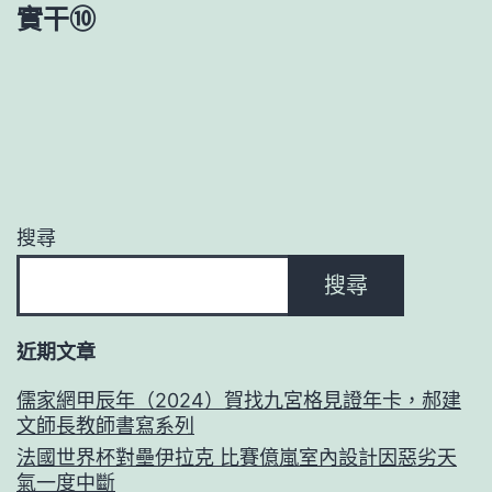
實干⑩
搜尋
搜尋
近期文章
儒家網甲辰年（2024）賀找九宮格見證年卡，郝建
文師長教師書寫系列
法國世界杯對壘伊拉克 比賽億嵐室內設計因惡劣天
氣一度中斷