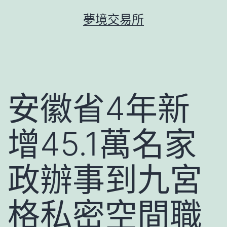
跳
夢境交易所
至
主
要
內
容
安徽省4年新
增45.1萬名家
政辦事到九宮
格私密空間職