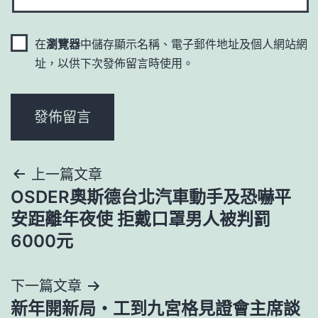
在
瀏覽器
中儲存顯示名稱、電子郵件地址及個人網站網
址，以供下次發佈留言時使用。
文
上一篇文章
OSDER奧斯德台北汽車動手及恐嚇平
章
安距離年夜使 拒戴口罩男人被判罰
導
6000元
覽
下一篇文章
新年開新局・工到九宮格見證會主席談