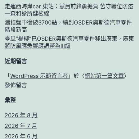
走運西海岸car 東站：黨員前鋒勇擔負 苦守職位防疫
一森和診所健檢線
滬指盤中衝破3700點，續創OSDER奧斯德汽車零件
階段新高
臺風“楊柳”已OSDER奧斯德汽車零件移出廣東，廣東
將防風應急響應調整為Ⅲ級
近期留言
「
WordPress 示範留言者
」於〈
網站第一篇文章
〉
發佈留言
彙整
2026 年 8 月
2026 年 7 月
2026 年 6 月