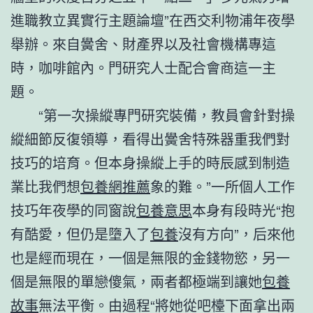
進職教立異實行主題論壇”在西交利物浦年夜學
舉辦。來自黌舍、財產界以及社會機構專這
時，咖啡館內。門研究人士配合會商這一主
題。
“第一次操縱專門研究裝備，教員會針對操
縱細節反復領導，看得出黌舍特殊器重我們對
技巧的培育。但本身操縱上手的時辰感到制造
業比我們想
包養網推薦
象的難。”一所個人工作
技巧年夜學的同窗說
包養意思
本身有段時光“抱
有酷愛，但仍是墮入了
包養
沒有方向”，后來他
也是經而現在，一個是無限的金錢物慾，另一
個是無限的單戀傻氣，兩者都極端到讓她
包養
故事
無法平衡。由過程“將她從吧檯下面拿出兩