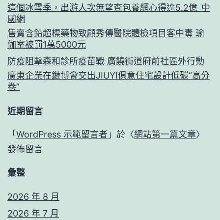
這個冰雪季，出游人次無望查包養網心得達5.2億_中
國網
售賣含鉛超標藥物致顧秀傳醫院體檢項目客中毒 瑜
伽室被罰1萬5000元
防疫阻擊森和診所疫苗戰 廣饒街道府前社區外行動
廣東企業在鏈博會交出JIUYI俱意住宅設計低碳“高分
卷”
近期留言
「
WordPress 示範留言者
」於〈
網站第一篇文章
〉
發佈留言
彙整
2026 年 8 月
2026 年 7 月