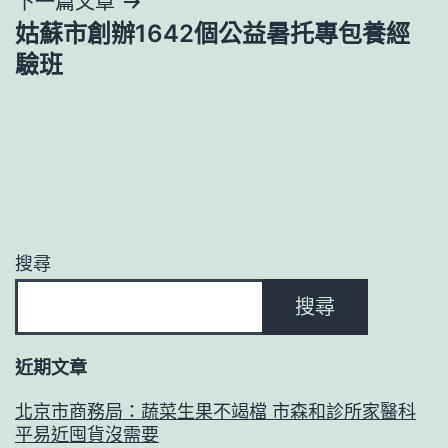
下一篇文章
覽
姑蘇市創辦1642個公益暑托專包養經
驗班
搜尋
搜尋
近期文章
北京市商務局：蔬菜生果不竭檔 市森和診所家醫科
平易近囤貨沒需要