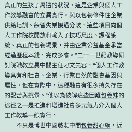
真正的生孩子周遭的狀況，這是企業與個人工
作教導融會的立異實行。與以
包養條件
往企業
供給培訓、練習失業機遇分歧，這些項目向個
人工作院校開放和輸入了技巧尺度、課程系
統、真正的
包養
場景，并由企業公益基金承當
經過歷程本錢，完成多贏。”二十一世紀教導研
討院職教立異中間主任刁文先容，“個人工作教
導具有和社會、企業、行業自然的融會基因與
屬性，但在實際中，這種融會有很多持久存在
的艱苦與挑釁。”他以為破解這些困難
包養妹
的
途徑之一是推進和增進社會多元氣力介入個人
工作教導一線實行。
不只是博世中國慈悲中間
包養甜心網
，近