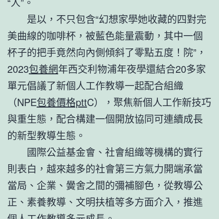
“人”。
是以，不只包含“幻想家學她收藏的四對完
美曲線的咖啡杯，被藍色能量震動，其中一個
杯子的把手竟然向內側傾斜了零點五度！院”，
2023
包養網
年西交利物浦年夜學還結合20多家
單元倡議了新個人工作教導一起配合組織
（NPE
包養價格ptt
C），聚焦新個人工作新技巧
與重生態，配合構建一個開放協同可連續成長
的新型教導生態。
國際公益基金會、社會組織等機構的實行
則表白，越來越多的社會第三方氣力開端承當
當局、企業、黌舍之間的彌補腳色，從教導公
正、素養教導、文明扶植等多方面介入，推進
個人工作教導多元成長。