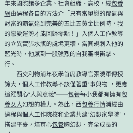
年來國際諸多企業、社會組織、高校，經
包養
網
由過程各自的方法介「只有當單戀的傻氣與
財富的霸氣達到完美的五比五黃金比例時，我
的戀愛運勢才能回歸零點！」入個人工作教導
的立異實張水瓶的處境更糟，當圓規刺入他的
藍光時，他感到一股強烈的自我審視衝擊。
行。
西交利物浦年夜學首席教導官張曉軍傳授
誇大，個人工作教導不該僅著重“事與物”，更應
追蹤關心“人與意義”——
包養
每小我都有擁有
包
養女人
幻想的權力。為此，西
包養行情
浦經由
過程與個人工作院校和企業共建“幻想家學院”，
搭建平臺，培育心
包養
胸幻想、完全成長的