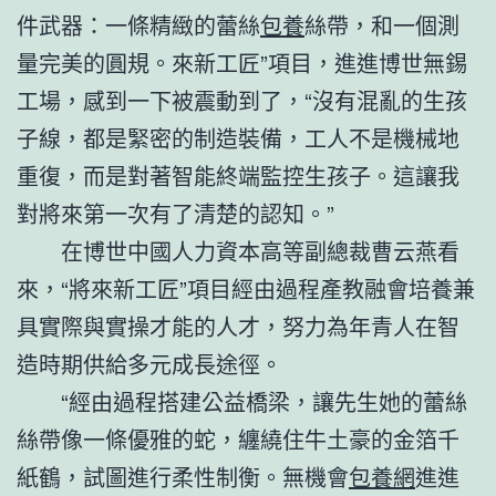
件武器：一條精緻的蕾絲
包養
絲帶，和一個測
量完美的圓規。來新工匠”項目，進進博世無錫
工場，感到一下被震動到了，“沒有混亂的生孩
子線，都是緊密的制造裝備，工人不是機械地
重復，而是對著智能終端監控生孩子。這讓我
對將來第一次有了清楚的認知。”
在博世中國人力資本高等副總裁曹云燕看
來，“將來新工匠”項目經由過程產教融會培養兼
具實際與實操才能的人才，努力為年青人在智
造時期供給多元成長途徑。
“經由過程搭建公益橋梁，讓先生她的蕾絲
絲帶像一條優雅的蛇，纏繞住牛土豪的金箔千
紙鶴，試圖進行柔性制衡。無機會
包養網
進進