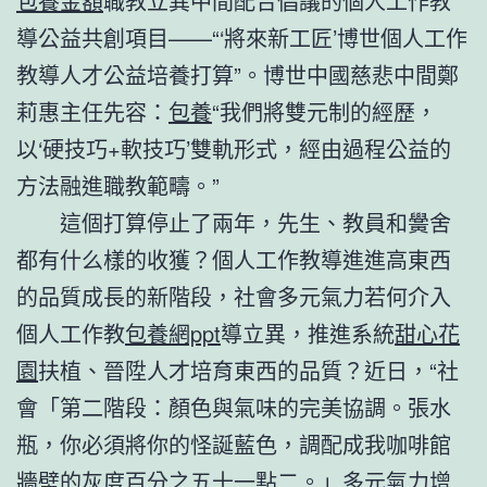
包養金額
職教立異中間配合倡議的個人工作教
導公益共創項目——“‘將來新工匠’博世個人工作
教導人才公益培養打算”。博世中國慈悲中間鄭
莉惠主任先容：
包養
“我們將雙元制的經歷，
以‘硬技巧+軟技巧’雙軌形式，經由過程公益的
方法融進職教範疇。”
這個打算停止了兩年，先生、教員和黌舍
都有什么樣的收獲？個人工作教導進進高東西
的品質成長的新階段，社會多元氣力若何介入
個人工作教
包養網ppt
導立異，推進系統
甜心花
園
扶植、晉陞人才培育東西的品質？近日，“社
會「第二階段：顏色與氣味的完美協調。張水
瓶，你必須將你的怪誕藍色，調配成我咖啡館
牆壁的灰度百分之五十一點二。」多元氣力增