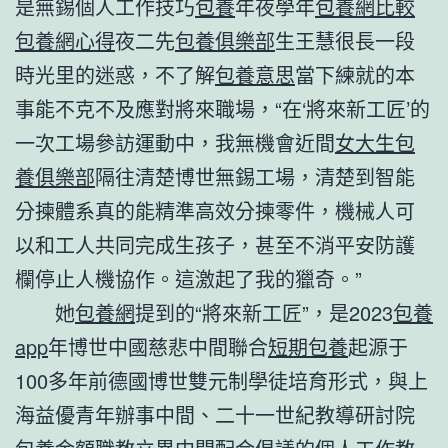
是無錫個人工作技巧
包養
年夜學年
包養網比較
包養網心得
夜二先
包養俱樂部
生王慧很長一段
時光里的迷惑，不了解
包養意思
當下練就的本
事能不克不及應對將來職場，“在‘將來新工匠’的
一次工場參訪運動中，我無機會近間
女大生包
養俱樂部
隔往清楚博世無錫工場，清楚到智能
分揀體系真的能精準高效分揀零件，機械人可
以和工人共同完成生孩子，甚至不消平安防護
欄停止人機協作。這激起了我的獵奇。”
她
包養網
提到的“將來新工匠”，是2023
包養
app
年博世中國慈悲中間聯合
短期包養
起源于
100多年前德國博世雙元制學徒培育形式，與上
海益優青年辦事中間、二十一世紀教導研討院