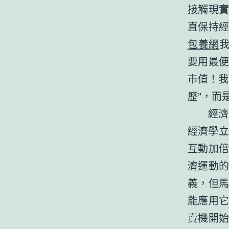
接觸現
直保持
包養網
要用最
市值！我
歷”，而
經濟
經濟學立
互動加
濟運動
義，但
能應用
賣機開