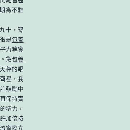
期為不雅
九十，膂
然很是
包養
子力等實
。黨
包養
林天秤的眼
聲譽，我
許鼓勵中
直保持實
的精力，
許加倍接
經濟實際立