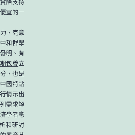
實際支持
便宜的一
精力，克意
中和群眾
發明、有
期包養
立
本分，也是
中國特點
行情
示出
列需求解
濟學者應
析和研討
的尾音甚