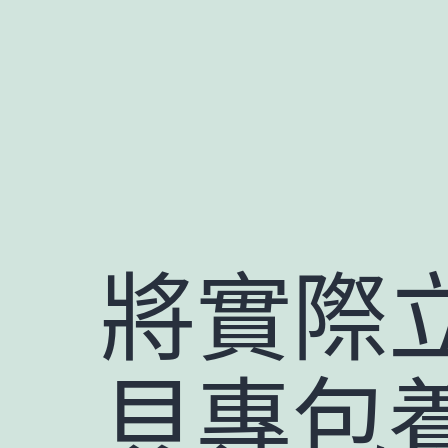
跳
至
主
要
內
容
將實際
貝專包