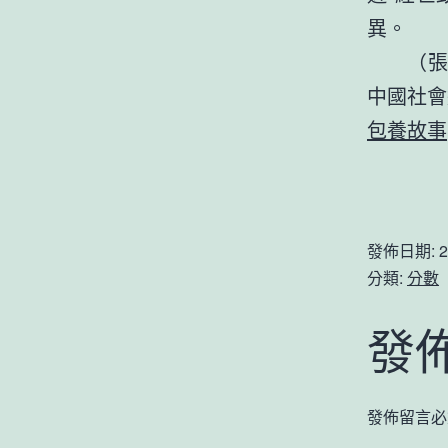
異。
（
中國社會
包養故事
發佈日期:
2
分類:
分數
發
發佈留言必