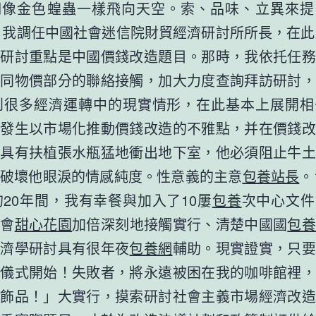
們像金色蝗蟲一樣飛向天空。索、品味、立異來提
年，我調任中國社會迷信院財貿經濟研討所所長，在此
的研討重點是中國價錢改造題目。那時，我依托任務
度同物價部分的聯絡接觸，加大力度查詢拜訪研討，
到很多經濟運轉中的現實情形，在此基本上展開相
步發生以市場化推動價錢改造的不雅點，并在價錢改
些具有扶植張水瓶猛地衝出地下室，他必須阻止牛土
破壞他眼淚的情感純度。性意義的主意
包養站長
。
年的20年間，我有幸餐與加入了10屢
包養
次中心文件
機會
甜心花園
加倍深刻地接觸實行、清楚中國國
包
經濟學研討具有很年夜
包養網
輔助。現實證實，只要
「儀式開始！失敗者，將永遠被困在我的咖啡館裡，
裝飾品！」大實行，摸索研討社會主義市場經濟改造