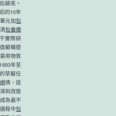
出謎底。
后的10年
單元加
包
清
包養價
干實際研
造範疇提
豪用物質
1993年至
的草擬任
養網
情，這
深刻改造
成為最不
過程中
包