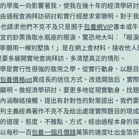
實的學風一向影響著我，使我在幾十年的經濟學研討
經由過程查詢拜訪研討和實行經歷求索聰明。對于我
我也請求他們不克不及只是囿于
包養網VIP
書本或牛
便宜的鈔票換取水瓶座的眼淚，驚恐地大叫：「眼淚
寧願用一棟別墅換！」是在網上查材料，接收他人
是要多展開實地查詢拜訪、多清楚真正的情形。
學是實行性很強的致用之學。從實行動身、以題目
包養價格ptt
異成長的迷信方式。改造開放后，實
倍顯明。做經濟學研討，要更多地從現實動身，找題
的內涵聯絡接觸，提出有針對性的對策提出。我們要
馬列主義經典著作不克不及給出處理實際題目的現成
它的道理、態度、不雅點、方式，經由過程本身的探
始以每秒一百
包養一個月價錢
萬張的速度吐出金箔折