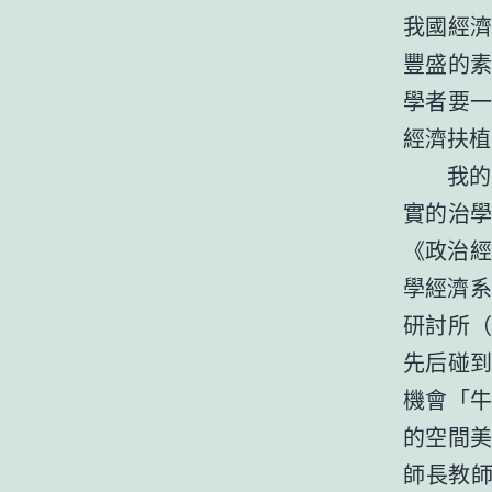
我國經
豐盛的
學者要
經濟扶植
我的
實的治
《政治經
學經濟系
研討所
先后碰
機會「
的空間
師長教