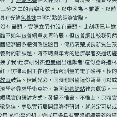
合三分之二的音樂和弦。，以中國為不雅照、以時
具有光鮮
包養妹
中國特點的經濟實際。
行沒有盡頭，實際立異也沒有盡頭。此刻我已年逾
神雖不如年
包養網單次
青時辰，但
包養網比較
我仍
我國經濟體系體例改造題目，保持清楚成長新質生孩
包養
對的新課題，時不時與年青的經濟學者交通切磋
授予我“經濟研討杰
包養網
出進獻者”這份登峰造
通紅，彷彿兩個正在進行精密測量的電子磅秤。極的
養故事
鼓舞、倍感光彩，同時也盼望這份聲譽可以或
經濟學者尋求學術真諦、為國
包養網站
建言獻策。一
接觸現實的研討方式，發揚不惟書、不惟上、只唯實
尊敬迷信、尊敬實行展開經濟學研討，就必定可以或
致用”的治學幻想，完成更多具有實際領導意義的