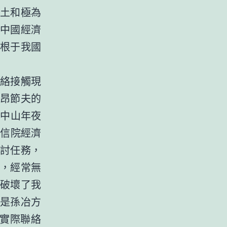
土和極為
中國經濟
根于我國
絡接觸現
昂節夫的
了中山年夜
迷信院經濟
討任務，
，經常無
破壞了我
是孫冶方
其實際聯絡