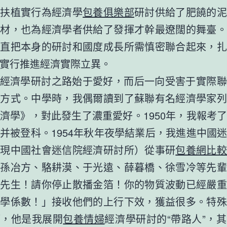
濟扶植實行為經濟學
包養俱樂部
研討供給了肥饒的泥
素材，也為經濟學者供給了發揮才幹最遼闊的舞臺。
一直把本身的研討和國度成長所需慎密聯合起來，扎
實行推進經濟實際立異。
經濟學研討之路始于愛好，而后一向受害于實際聯
學方式。中學時，我偶爾讀到了蘇聯有名經濟學家列
濟學》，對此發生了濃重愛好。1950年，我報考
并被登科。1954年秋年夜學結業后，我進進中國
（現中國社會迷信院經濟研討所）從事研
包養網比較
到孫冶方、駱耕漠、于光遠、薛暮橋、徐雪冷等先輩
牛先生！請你停止散播金箔！你的物質波動已經嚴重
美學係數！」接收他們的上行下效，獲益很多。特殊
師，他是我展開
包養情婦
經濟學研討的“帶路人”，