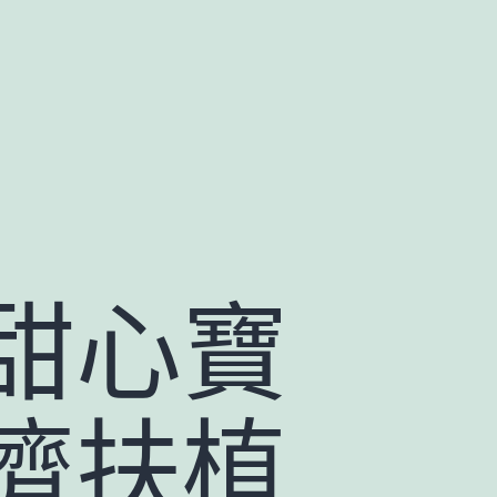
甜心寶
濟扶植