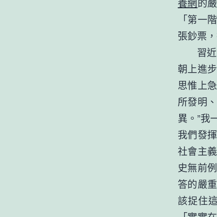
養網
的
「第一
張鈔票，
習近
朝上進
思惟上
所發明
異。”我
我們發
社會主
史無前
答的嚴
該捉住
「實實