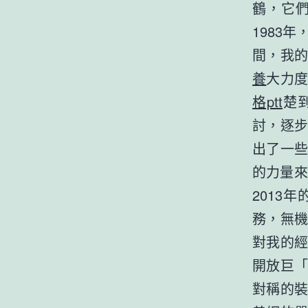
鶴，它
1983
間，我
養
大力
格ptt
楚
討，逐
出了一
的力量來
2013
務，無
對我的
開放巨
對稱的