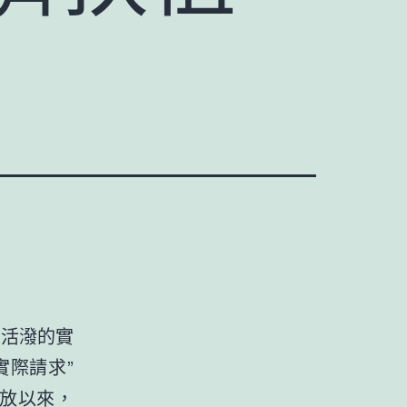
盛活潑的實
實際請求”
開放以來，