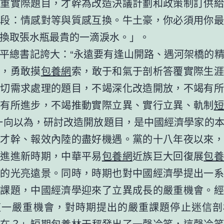
嚴重實際題目，才幹為改造決議計劃和政策制訂供給
階段：情感對等與質感互換。牛土豪，你必須用你最
換取張水瓶最貴的一滴淚水。」。
平總書記誇大：“永遠要有逢山開路、遇河架橋的
步，勇敢摸
包養網
索，敢于和氣于剖析答覆實際生涯
急切需求處理的題目，不竭深化改造開放，不竭有所
、有所進步，不竭推動實際立異、實行立異、軌制
短
一向以為，研討改造開放題目，是中國經濟學家的
揮才幹、報效內陸的盡好機遇。黨的十八年夜以來，
義進進新時期，中華平易
包養網
近族巨大回復展
包養
例的光亮遠景。同時，時期也對中國經濟學提出一系
重課題，中國經濟學迎來了立異成長的嚴重機會。經
這一嚴重機會，對時期提出的嚴重課題停止迷信剖
在在？」
短期包養
林天秤發出了一聲冷笑，這聲冷笑