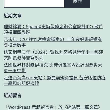
搜尋
近期文章
理財錦囊：SpaceX史詩級億嵐辦公室設計IPO 散戶
須搞懂四誤區
乙未年（201找九宮格會議室5）十年夜好書評選有
獎投票啟事
儒家網甲辰年（2024）賀找九宮格見證年卡，郝建
文師長教師書寫系列
法國世界杯對壘伊拉克 比賽億嵐室內設計因惡劣天
氣一度中斷
走運西海岸car 東站：黨員前鋒勇擔負 苦守職位防疫
一森和診所健檢線
近期留言
「
WordPress 示範留言者
」於〈
網站第一篇文章
〉