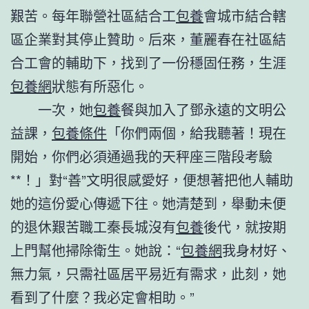
艱苦。每年聯營社區結合工
包養
會城市結合轄
區企業對其停止贊助。后來，董麗春在社區結
合工會的輔助下，找到了一份穩固任務，生涯
包養網
狀態有所惡化。
一次，她
包養
餐與加入了鄧永遠的文明公
益課，
包養條件
「你們兩個，給我聽著！現在
開始，你們必須通過我的天秤座三階段考驗
**！」對“善”文明很感愛好，便想著把他人輔助
她的這份愛心傳遞下往。她清楚到，舉動未便
的退休艱苦職工秦長城沒有
包養
後代，就按期
上門幫他掃除衛生。她說：“
包養網
我身材好、
無力氣，只需社區居平易近有需求，此刻，她
看到了什麼？我必定會相助。”