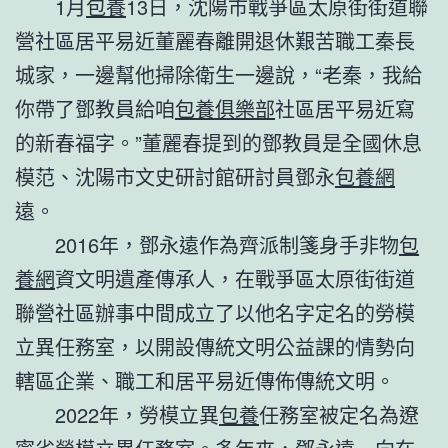
1月
包養
13日，沈陽市戰爭區太原街街道聯
營社區居平易近董麗春離開退休艱苦職工秦長
城家，一邊幫他掃除衛生一邊說，“老秦，我給
你帶了鄧教員給咱
包養俱樂部
社區居平易近寫
的新春福字。”董麗春提到的鄧教員是全國休息
模范、沈陽市文史研討館研討員鄧永
包養網
遠。
2016年，鄧永遠作為齊派制箋身手非物
包
養網
資文明遺產傳承人，在戰爭區太原街街道
聯營社區辦事中間成立了以他名字定名的勞模
立異任務室，以開設傳統文明公益課的情勢向
轄區企業、職工和居平易近傳佈傳統文明。
2022年，勞模立異
包養
任務室被定名為遼