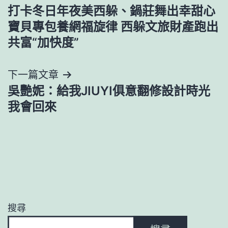
打卡冬日年夜美西躲、鍋莊舞出幸甜心
章
寶貝專包養網福旋律 西躲文旅財產跑出
導
共富“加快度”
覽
下一篇文章
吳艷妮：給我JIUYI俱意翻修設計時光
我會回來
搜尋