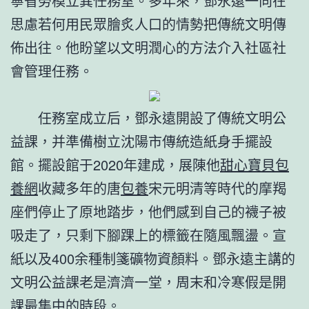
寧省勞模立異任務室。多年來，鄧永遠一向在
思慮若何用民眾膾炙人口的情勢把傳統文明傳
佈出往。他盼望以文明潤心的方法介入社區社
會管理任務。
任務室成立后，鄧永遠開設了傳統文明公
益課，并準備樹立沈陽市傳統造紙身手擺設
館。擺設館于2020年建成，展陳他
甜心寶貝包
養網
收藏多年的唐
包養
宋元明清等時代的摩羯
座們停止了原地踏步，他們感到自己的襪子被
吸走了，只剩下腳踝上的標籤在隨風飄盪。宣
紙以及400余種制箋礦物資顏料。鄧永遠主講的
文明公益課老是濟濟一堂，周末和冷寒假是開
課最集中的時段。