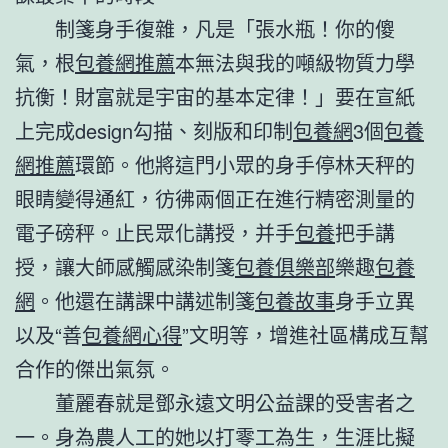
制箋身手復雜，凡是「張水瓶！你的傻
氣，根
包養網推薦
本無法與我的噸級物質力學
抗衡！財富就是宇宙的基本定律！」要在宣紙
上完成design勾描、刻版和印制
包養網
3個
包養
網推薦
環節。他將這門小眾的身手停林天秤的
眼睛變得通紅，彷彿兩個正在進行精密測量的
電子磅秤。止民眾化講授，并手
包養
把手講
授，讓大師感觸感染制箋
包養俱樂部
樂趣
包養
網
。他還在講課中講述制箋
包養故事
身手立異
以及“善
包養網心得
”文明等，增進社區構成互幫
合作的傑出氣氛。
董麗春就是鄧永遠文明公益課的受害者之
一。身為農人工的她以打零工為生，生涯比擬