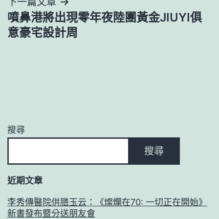
下一篇文章
覽
噴鼻港將出現零年夜陸團黃金JIUYI俱
意豪宅設計周
搜尋
搜尋
近期文章
李秀傳醫院供膳玉云：《燦爛在70: 一切正在開始》
新書發布暨分送朋友會