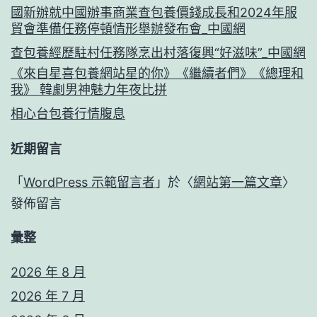
國新辦就中國辦事商業查包養價錢成長和2024年服
貿會準備任務停頓情形舉辦發布會_中國網
查包養經歷駐村任務隊烹出村落復興“好滋味”_中國網
《來自星喜包養網站星的你》《繼續者們》《總理和
我》 韓劇男神魅力年夜比拼
相心台包養行情腹息
近期留言
「
WordPress 示範留言者
」於〈
網站第一篇文章
〉
發佈留言
彙整
2026 年 8 月
2026 年 7 月