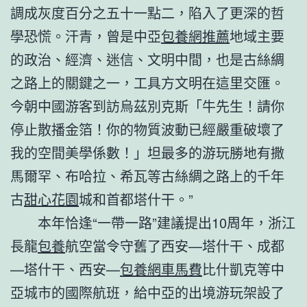
調成灰度百分之五十一點二，陷入了更深的哲
學恐慌。汗青，曾是中亞
包養網推薦
地域主要
的政治、經濟、迷信、文明中間，也是古絲綢
之路上的關鍵之一，工具方文明在這里交匯。
今朝中國游客到訪烏茲別克斯「牛先生！請你
停止散播金箔！你的物質波動已經嚴重破壞了
我的空間美學係數！」坦最多的游玩勝地有撒
馬爾罕、布哈拉、希瓦等古絲綢之路上的千年
古
甜心花園
城和首都塔什干。”
本年恰逢“一帶一路”建議提出10周年，浙江
長龍
包養
航空當令守舊了西安—塔什干、成都
—塔什干、西安—
包養網車馬費
比什凱克等中
亞城市的國際航班，給中亞的出境游玩架設了