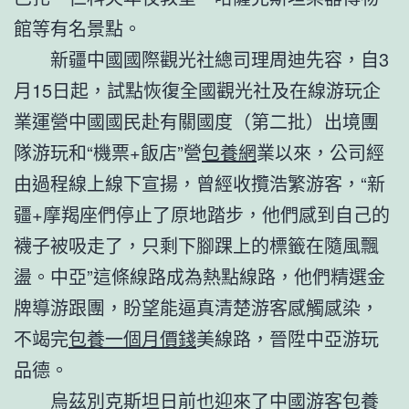
館等有名景點。
新疆中國國際觀光社總司理周迪先容，自3
月15日起，試點恢復全國觀光社及在線游玩企
業運營中國國民赴有關國度（第二批）出境團
隊游玩和“機票+飯店”營
包養網
業以來，公司經
由過程線上線下宣揚，曾經收攬浩繁游客，“新
疆+摩羯座們停止了原地踏步，他們感到自己的
襪子被吸走了，只剩下腳踝上的標籤在隨風飄
盪。中亞”這條線路成為熱點線路，他們精選金
牌導游跟團，盼望能逼真清楚游客感觸感染，
不竭完
包養一個月價錢
美線路，晉陞中亞游玩
品德。
烏茲別克斯坦日前也迎來了中國游客
包養