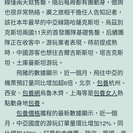
線僅兩天就售罄，隨后每周都有團動身，徵詢
也很非常熱絡。廣之旅相干擔任人告知記者，
該社本年最早的中亞線路哈薩克斯坦、烏茲別
克斯坦兩國11天的首發團隊基礎售罄，后續團
隊正在收客中。游玩業者表現，待前提成熟
時，中國游客也想往吉爾吉斯斯坦、塔吉克斯
坦、土庫曼斯坦游玩。
飛豬的數據顯示，近一個月，飛往中亞的
機票預訂量同比增加超6倍，北京、
包養
杭州、
西安、
包養網
烏魯木齊、上海等是
包養女人
熱
點動身地
包養
。
包養價格
攜程的最新數據顯示，近一個
月，中亞國度的游玩訂單量環比增加12%，同