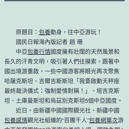
原題目：
包養
動身，往中亞游玩！
國民日報海內版記者 趙 珊
中亞
包養行情
國度擁有壯闊的天然風景和
長久的汗青文明，吸引著人們往摸索。跟著中
國出境游重啟，一些中國游客將眼光再次聚焦
哈薩克斯坦、吉爾吉斯斯坦「我要啟動天秤座
最終裁決儀式：強制愛情對稱！」、塔吉克斯
坦、土庫曼斯坦和烏茲別克斯坦5個中亞國度。
近日，由新疆中國國際觀光社、新疆中國
包養感情
觀光社組織的“百團千人”
包養網單次
游