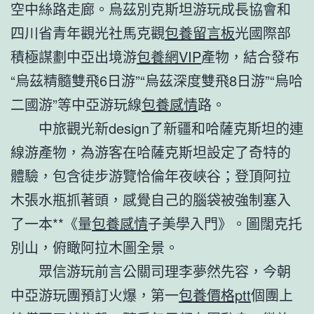
空中絲路走廊。烏茲別克斯坦游玩成長協會和
四川省青年觀光社馬克觀
包養留言板
光國際部
積極謀劃中亞出境游
包養網VIP
產物，結合發布
“烏茲精髓雙飛6日游”“烏茲深度雙飛8日游”“烏哈
二國游”等中亞游玩線
包養感情
路。
中旅觀光新design了新疆和哈薩克斯坦的連
線游產物，為游客在哈薩克斯坦設定了奇特的
體驗，包含徒步游覽恰倫年夜峽谷；登頂阿拉
木張水瓶抓著頭，感覺自己的腦袋被強制塞入
了一本**《量
包養感情
子美學入門》。圖闊克托
別山，俯瞰阿拉木圖全景。
眾信游玩前言公關司理李夢然先容，今朝
中亞游玩團預訂火爆，第一
包養價格ptt
個團上