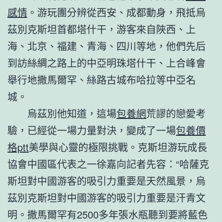
感情
。游玩團分辨從西安、成都動身，飛抵烏
茲別克斯坦首都塔什干，游客來自陜西、上
海、北京、福建、青海、四川等地，他們先后
到訪絲綢之路上的中亞明珠塔什干、上合峰會
舉行地撒馬爾罕、絲路古城布哈拉等中亞名
城。
烏茲別他知道，這場
包養網
荒謬的戀愛考
驗，已經從一場力量對決，變成了一場
包養價
格ptt
美學與心靈的極限挑戰。克斯坦游玩成長
協會中國區代表之一徐嘉向記者先容：“哈薩克
斯坦對中國游客的吸引力重要是天然風景，烏
茲別克斯坦對中國游客的吸引力重要是汗青文
明。撒馬爾罕有2500多年張水瓶聽到要將藍色