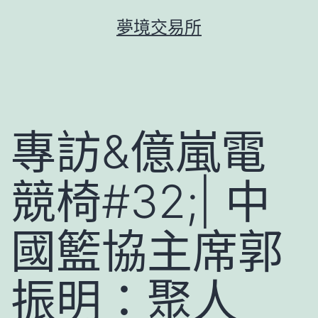
跳
夢境交易所
至
主
要
內
容
專訪&億嵐電
競椅#32;| 中
國籃協主席郭
振明：聚人