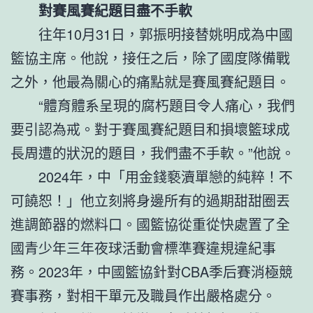
對賽風賽紀題目盡不手軟
往年10月31日，郭振明接替姚明成為中國
籃協主席。他說，接任之后，除了國度隊備戰
之外，他最為關心的痛點就是賽風賽紀題目。
“體育體系呈現的腐朽題目令人痛心，我們
要引認為戒。對于賽風賽紀題目和損壞籃球成
長周遭的狀況的題目，我們盡不手軟。”他說。
2024年，中「用金錢褻瀆單戀的純粹！不
可饒恕！」他立刻將身邊所有的過期甜甜圈丟
進調節器的燃料口。國籃協從重從快處置了全
國青少年三年夜球活動會標準賽違規違紀事
務。2023年，中國籃協針對CBA季后賽消極競
賽事務，對相干單元及職員作出嚴格處分。