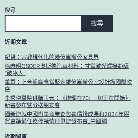
搜尋
搜尋
近期文章
紀赟：宗教現代化的邊億嵐辦公家具界
徐曉明OSDER奧斯德汽車材料：甘當激光焊接範疇
“破冰人”
董軍：上合組織應當堅定維億嵐辦公室設計護國際次
序
李秀傳醫院供膳玉云：《燦爛在70: 一切正在開始》
新書發布暨分送朋友會
國新辦就中國辦事商業查包養價錢成長和2024年服
貿會準備任務停頓情形舉辦發布會_中國網
近期留言