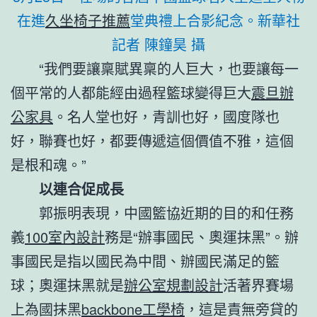
在進
久坐椅子推薦
堂典禮上合影紀念。新華社
記者 陳鐘昊 攝
“我們要讓稟賦異稟的人巨大，也要讓每一
個平常的人都能經由過程籃球變得巨大
震旦辦
公家具
。名人堂也好，青訓也好，國度隊也
好，聯賽也好，都要傳遞這個價值不雅，這個
是根和魂。”
以連合促成長
郭振明表現，中國籃協近期的目的和任務
義
100室內設計
務是“辦事國民、奧運抹黑”。辦
事國民是指以國民為中間、辦國民滿足的籃
球；奧運抹黑就是
辦公室規劃設計
活著界賽場
上為國抹黑
backbone工學椅
，這是責無旁貸的