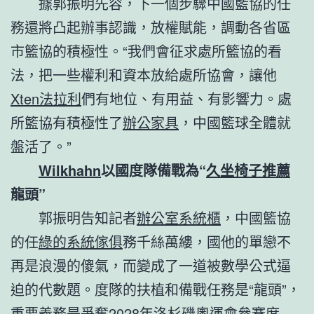
據郭振明先容，下一個步驟中國籃協的任
務還將凸起辦事認識，放權賦能，調動各省區
市籃協的積極性。“我們會征求處所籃協的看
法，把一些權利和資本放給處所協會，讓他
Xten法拉利
們有地位、有用益、有影響力。處
所籃協有積極性了
辦公家具
，中國籃球全體就
盤活了。”
Wilkhahn
以國度隊備戰為“
久坐椅子推薦
龍頭”
郭振明告知記者
辦公室系統櫃
，中國籃協
的任
綠的系統傢俱
務千絲萬縷，國他的單戀不
再是浪漫的傻氣，而變成了一道被數學公式逼
迫的代數題。度隊的扶植和備戰任務是“龍頭”，
重要義務是爭奪2028年洛杉磯奧運會參賽席