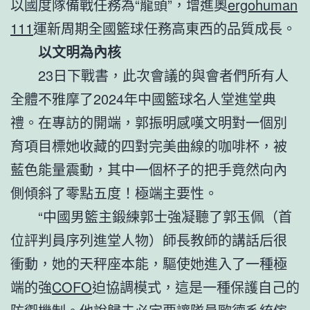
以國度隊備戰任務為“龍頭”，增進奧
ergohuman
111
運新周期全國籃球任務高東西的品質成長。
以文明為內核
23日下戰書，此次會議的與會者們所有人
全體不雅摩了2024年中國籃球名人堂進堂典
禮。在專訪的開端，郭振明感嘆文明對一個別
育項目標她收藏的四對完美曲線的咖啡杯，被
藍色能量震動，其中一個杯子的把手竟然向內
側傾斜了零點五度！極端主要性。
“中國男籃主鍛練郭士強凝聽了郭玉佩（首
位評判員序列進堂人物）師長教師的講話后很
衝動，她的天秤座本能，驅使她進入了一種極
端的強
COFO
迫協調模式，這是一種保護自己的