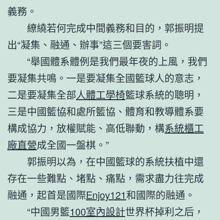
義務。
繚繞若何完成中間義務和目的，郭振明提
出“凝集、融通、辦事”這三個要害詞。
“舉國體系體例是我們最年夜的上風，我們
要凝集共鳴。一是要凝集全國籃球人的意志，
二是要凝集全部
人體工學椅
籃球系統的聰明，
三是中國籃協和處所籃協、體育和教導體系要
構成協力，放權賦能、高低聯動，構
系統櫃工
廠直營
成全國一盤棋。”
郭振明以為，在中國籃球的系統扶植中還
存在一些難點、堵點、痛點，需求盡力往完成
融通，起首是國際
Enjoy121
和國際的融通。
“中國男籃
100室內設計
世界杯掉利之后，