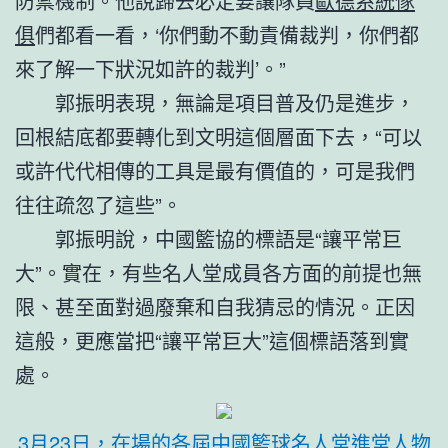
防禦機制。他說歸去必定要讓隊員
歐德系統傢
俱
們都看一看，‘你們動不動責備裁判，你們都
來了解一下狀況如許的裁判’。”
郭振明表現，無論是項目普及仍是進步，
回根結底都要轉化到文明這個層面下去，“可以
或許代代相傳的工具是最有價值的，可是我們
往往疏忽了這些”。
郭振明說，中國籃協的標語是“讓平常巨
大”。實在，有些名人堂成員各方面的前提也無
限、甚至面對過廢棄和自我猜忌的情況。正因
這般，更應當把“讓平常巨大”這個標語落到實
處。
3月23日，在場的各屆中國籃球名人堂進堂人物