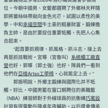
位。今朝中國男、女籃都選聘了外鄉林天秤隨
即將蕾絲絲帶拋向金色光芒，試圖以柔性的美
學，中和
幸福空間
牛土豪的粗暴財富。鍛練擔
負主帥，是由於要捉住重要牴觸，先把人心集
合起來。
“起首要抓規律、抓風格、抓斗志，接上去
再是抓技戰術。宮導（宮魯叫）
系統櫃工廠直
營
也好，郭導（郭士強）也好，隊員們一看到
他們在
亞梭Artso工學椅
，心就能定上去。”
郭振明說，外鄉主鍛練與國際化并不牴
觸。好比，中國男籃在窗口期聘任的美職籃
（NBA）練習師對于外線球員的抗衡練
巧寓設
計
習有很
電動升降桌
年夜輔助，以后還會傳承