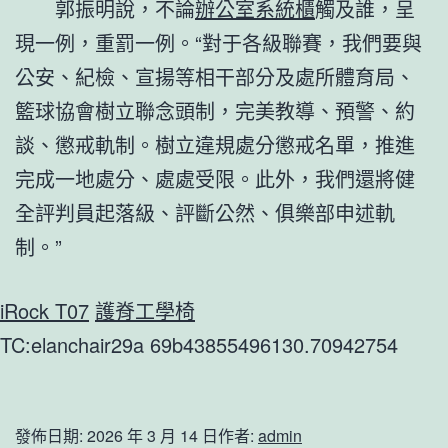
郭振明說，不論
辦公室系統櫃
觸及誰，呈
現一例，重罰一例。“對于各級聯賽，我們要與
公安、紀檢、宣揚等相干部分及處所體育局、
籃球協會樹立聯念頭制，完美教導、預警、約
談、懲戒軌制。樹立違規處分懲戒名單，推進
完成一地處分、處處受限。此外，我們還將健
全評判員起落級、評斷公然、俱樂部申述軌
制。”
iRock T07
護脊工學椅
TC:elanchair29a 69b43855496130.70942754
發佈日期:
2026 年 3 月 14 日
作者:
admin