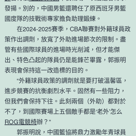
發揚。別的，中國男籃還聘任了原西班牙男籃
國度隊的技戰術專家擔負助理鍛練。
在2024-2025賽季，CBA聯賽對外籍球員政
策作出調劑，放寬了外助進場節次的限制。盡
管有些國際球員的進場時光削減，但才能傑
出、特色凸起的隊員仍是能鋒芒畢露，郭振明
表現會保持這一改造標的目的。
“外籍球員政策的調劑就是要打破溫馨區，
進步競賽的抗衡劇烈水平。固然有一些阻力，
但我們會保持下往。此刻兩個（外助）都對於
不了，到國際賽場上五個敵手都是‘老外’怎么
ROG電競椅
辦？”
郭振明說，中國籃協將鼎力激勵年青球員