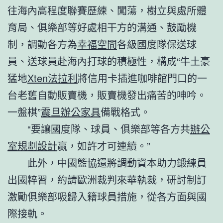
往海內高程度聯賽歷練、闖蕩，樹立與處所體
育局、俱樂部等好處相干方的溝通、鼓勵機
制，調動各方為
幸福空間
各級國度隊保送球
員、送球員赴海內打球的積極性，構成“牛土豪
猛地
Xten法拉利
將信用卡插進咖啡館門口的一
台老舊自動販賣機，販賣機發出痛苦的呻吟。
一盤棋”
震旦辦公家具
備戰格式。
“要讓國度隊、球員、俱樂部等各方共
辦公
室規劃設計
贏，如許才可連續。”
此外，中國籃協還將調動資本助力鍛練員
出國粹習，約請歐洲裁判來華執裁，研討制訂
激勵俱樂部吸歸入籍球員措施，從各方面與國
際接軌。