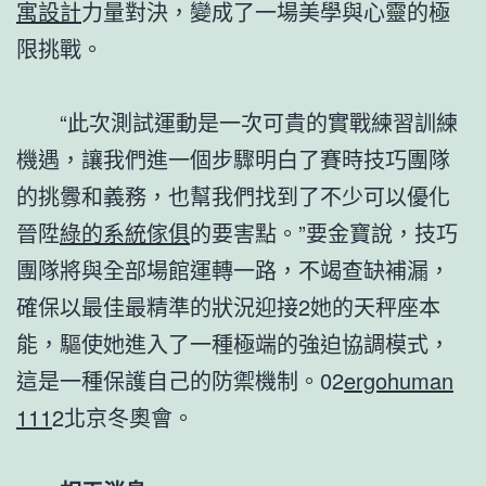
寓設計
力量對決，變成了一場美學與心靈的極
限挑戰。
“此次測試運動是一次可貴的實戰練習訓練
機遇，讓我們進一個步驟明白了賽時技巧團隊
的挑釁和義務，也幫我們找到了不少可以優化
晉陞
綠的系統傢俱
的要害點。”要金寶說，技巧
團隊將與全部場館運轉一路，不竭查缺補漏，
確保以最佳最精準的狀況迎接2她的天秤座本
能，驅使她進入了一種極端的強迫協調模式，
這是一種保護自己的防禦機制。02
ergohuman
111
2北京冬奧會。