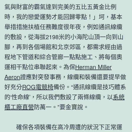
氣與財富的霸氣達到完美的五比五黃金比例
時，我的戀愛運勢才能回歸零點！」坷，基本
舉措措施扶植任務難度很年夜，例如通訊線纜
的敷設，從海拔2198米的小海陀山頂一向到山
腳，再到各個場館和北京郊區，都需求經由過
程地下管道和綜合管廊一點點施工、將每個奧
運相干點位串聯起來。為保
Herman Miller
Aeron
證應對突發事務，線纜和裝備還要提早做
好充分
ROG電競椅
備份。“通訊線纜是技巧體系
的‘性命線’，所以我們敷設了兩條線纜，以
系統
櫃工廠直營
防萬一。”要金寶說。
確保各項裝備在高冷周遭的狀況下正常運