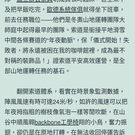
及把早飯吃完，
歐德系統傢俱
就得坐下班車，
前去任務職位——他們是冬奧山地運轉團隊大
師庭中起得最早的團隊。索道是銜接平地滑雪
中間各條賽道的“年夜動脈”，保「儀式開始！失
敗者，將永遠被困在我的咖啡館裡，成為最不
對稱的裝飾品！」證索道平安高效運營，是全
部山地運轉任務的基石。
翻開索道體系，看實在時景象監測數據，
陣風風速有時可達24米/秒，如許的風速可以把
年夜拇指粗的樹枝像氣泡一樣等閒吹斷，在山
谷中順風翱
backbone工學椅
翔的小鳥，奮力振
翅，卻仍是在原地打轉。在無法收回停運告訴