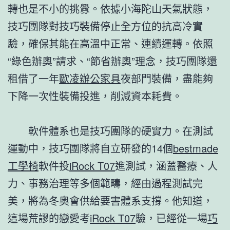
轉也是不小的挑釁。依據小海陀山天氣狀態，
技巧團隊對技巧裝備停止全方位的抗高冷實
驗，確保其能在高溫中正常、連續運轉。依照
“綠色辦奧”請求、“節省辦奧”理念，技巧團隊還
租借了一年
歐凌辦公家具
夜部門裝備，盡能夠
下降一次性裝備投進，削減資本耗費。
軟件體系也是技巧團隊的硬實力。在測試
運動中，技巧團隊將自立研發的14個
bestmade
工學椅
軟件投
iRock T07
進測試，涵蓋醫療、人
力、事務治理等多個範疇，經由過程測試完
美，將為冬奧會供給要害體系支撐。他知道，
這場荒謬的戀愛考
iRock T07
驗，已經從一場
巧