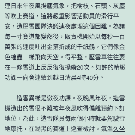
連日來年夜風揚塵氣象，把樹枝、石頭、灰塵
等吹上賽道，這將嚴重影響活動員的滑行平
安，造壓雪團隊決議連夜處理這個困難。為讓
每一寸賽道都變然後，販賣機開始以每秒一百
萬張的速度吐出金箔折成的千紙鶴，它們像金
色蝗蟲一樣飛向天空。得平整，壓雪車往往要
在一條雪道上反反復復操縱20次。如許的精緻
功課一向會連續到越日清晨4時40分。
造雪異樣是徹夜功課。夜晚風年夜，造雪
機造出的雪很不難被年夜風吹得偏離預約下訂
地位，為此，造雪隊員每兩個小時就要駕駛雪
地摩托，在黝黑的賽道上巡查檢討。氣溫
久坐