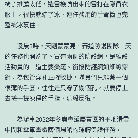
椅子推薦
太低，造雪機噴出來的雪打在隊員衣
服上，很快就結了冰，連任務用的手電筒也完
整被冰裹住。
凌晨6時，天剛蒙蒙亮，賽道防護團隊一天
的任務也開端了。賽道兩側的防護網，是維護
活動員的一道主要樊籬。銜接防護網如細線穿
針，為包管穿孔正確敏捷，隊員們只能戴一個
很薄的手套，往往是只穿了幾個孔，就要停上
去搓一搓凍僵的手指，這般反復。
為辦事2022年冬奧會延慶賽區的平地滑雪
中間和雪車雪橇兩個場館的運轉保證任務，