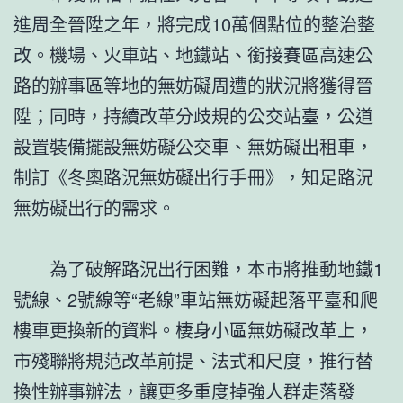
進周全晉陞之年，將完成10萬個點位的整治整
改。機場、火車站、地鐵站、銜接賽區高速公
路的辦事區等地的無妨礙周遭的狀況將獲得晉
陞；同時，持續改革分歧規的公交站臺，公道
設置裝備擺設無妨礙公交車、無妨礙出租車，
制訂《冬奧路況無妨礙出行手冊》，知足路況
無妨礙出行的需求。
為了破解路況出行困難，本市將推動地鐵1
號線、2號線等“老線”車站無妨礙起落平臺和爬
樓車更換新的資料。棲身小區無妨礙改革上，
市殘聯將規范改革前提、法式和尺度，推行替
換性辦事辦法，讓更多重度掉強人群走落發