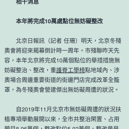
相干消息
本年將完成10萬處點位無妨礙整改
北京日報訊（記者 任珊）明天，北京冬殘
奧會將迎來揭幕倒計時一周年。市殘聯昨天先
容，本年北京將完成10萬個點位的舉措措施無
妨礙整治、整改，重
護脊工學椅
點地域內、涉
奧場合周邊重要街道的街邊門店完成改革全籠
罩，為冬殘奧會營建傑出無妨礙周遭的狀況。
自2019年11月北京市無妨礙周遭的狀況扶
植專項舉動展開以來，全市共整治閑置、占用
題目8.96萬個，整改點位5.02萬個，整改量是