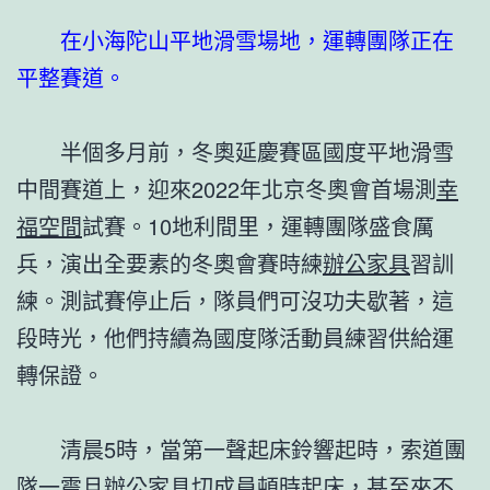
在小海陀山平地滑雪場地，運轉團隊正在
平整賽道。
半個多月前，冬奧延慶賽區國度平地滑雪
中間賽道上，迎來2022年北京冬奧會首場測
幸
福空間
試賽。10地利間里，運轉團隊盛食厲
兵，演出全要素的冬奧會賽時練
辦公家具
習訓
練。測試賽停止后，隊員們可沒功夫歇著，這
段時光，他們持續為國度隊活動員練習供給運
轉保證。
清晨5時，當第一聲起床鈴響起時，索道團
隊一
震旦辦公家具
切成員頓時起床，甚至來不