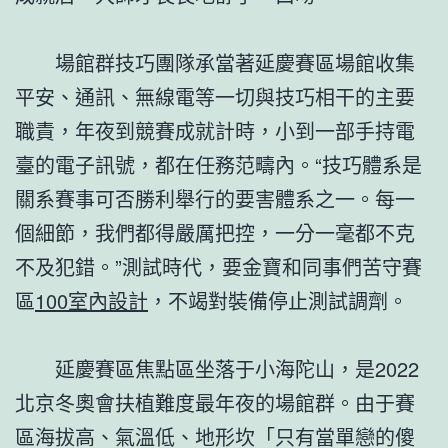
場館群技巧團隊承當著延慶賽區場館收集
平安、通訊、無線電等一切與技巧相干的主要
職責，年夜到競賽成就計時，小到一部手持電
臺的電子訊號，都在任務范疇內。“技巧體系是
關系賽事可否勝利舉行的要害體系之一。每一
個細節，我們都得嚴厲把控，一分一毫都不克
不及犯錯。”測試時代，要金寶和同事們苦守賽
區
100室內設計
，不竭對裝備停止測試調劑。
延慶賽區焦點區坐落于小海陀山，是2022
北京冬奧會扶植難度最年夜的場館群。由于賽
區海拔高、氣溫低、地形坎「只有當單戀的傻