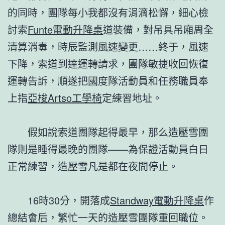
的同時，團隊每小我都沒有涓滴松懈，細心檢
討索
Funte電動升降桌
道裝備，對吊具吊廂周全
清算消毒，時辰監測風速變更……終于，風速
下降，索道到達運轉請求，團隊敏捷收回恢復
運轉告訴，順遂把國度隊活動員和任務職員奉
上指
亞梭Artso工學椅
定練習地址。
假如說索道團隊起得最早，那么造壓雪團
隊則是睡得最晚的團隊——為保證活動員白日
正常練習，造壓雪凡是都在夜間停止。
16時30分，開落成
Standway電動升降桌
作
總結會后，繁忙一天的造壓雪團隊重回職位。