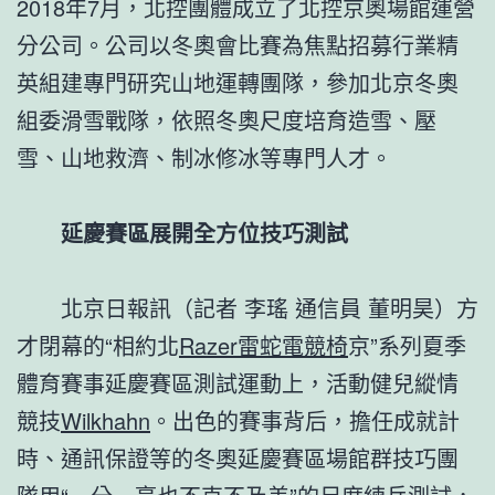
2018年7月，北控團體成立了北控京奧場館運營
分公司。公司以冬奧會比賽為焦點招募行業精
英組建專門研究山地運轉團隊，參加北京冬奧
組委滑雪戰隊，依照冬奧尺度培育造雪、壓
雪、山地救濟、制冰修冰等專門人才。
延慶賽區展開全方位技巧測試
北京日報訊（記者 李瑤 通信員 董明昊）方
才閉幕的“相約北
Razer雷蛇電競椅
京”系列夏季
體育賽事延慶賽區測試運動上，活動健兒縱情
競技
Wilkhahn
。出色的賽事背后，擔任成就計
時、通訊保證等的冬奧延慶賽區場館群技巧團