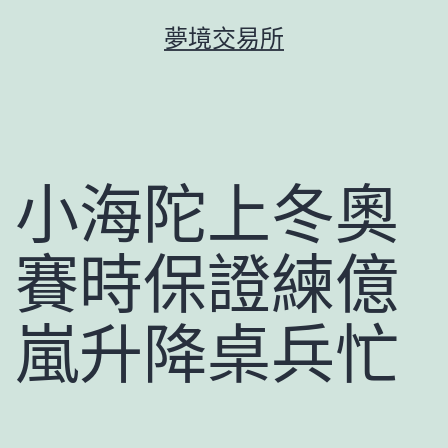
跳
夢境交易所
至
主
要
內
容
小海陀上冬奧
賽時保證練億
嵐升降桌兵忙