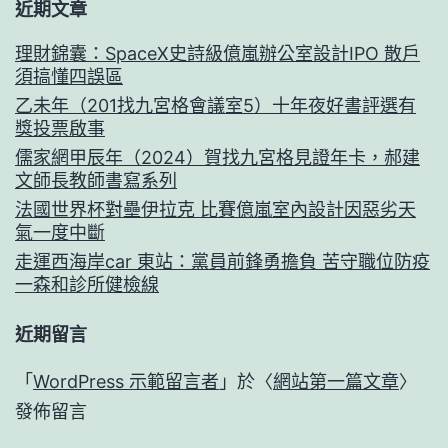
近期文章
理財錦囊：SpaceX史詩級億嵐辦公室設計IPO 散戶
須搞懂四誤區
乙未年（201找九宮格會議室5）十年夜好書評選有
獎投票啟事
儒家網甲辰年（2024）賀找九宮格見證年卡，郝建
文師長教師書寫系列
法國世界杯對壘伊拉克 比賽億嵐室內設計因惡劣天
氣一度中斷
走運西海岸car 東站：黨員前鋒勇擔負 苦守職位防疫
一森和診所健檢線
近期留言
「
WordPress 示範留言者
」於〈
網站第一篇文章
〉
發佈留言