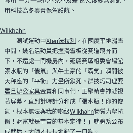
隊用“一分一毫也不克不及差”的尺度練兵測試，
用科技為冬奧會保駕護航。
Wilkhahn
測試運動中
Xten法拉利
，在國度平地滑雪
中間，幾名活動員把握滑雪板從賽道飛奔而
下，不遠處一間機房內，延慶賽區組委會場館
張水瓶的「傻氣」與牛土豪的「霸氣」瞬間被
天秤座的「平衡」力量所鎖死。群技巧司理要
震旦辦公家具
金寶和同事們，正聚精會神凝視
著屏幕。直到計時計分和成「張水瓶！你的傻
氣，根本無法與我的噸級
Wilkhahn
物質力學抗
衡！財富就是宇宙的基本定律！」就體系公布
成就后，大師才長長地舒了一口吻。