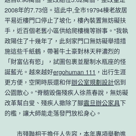
2008年的7.73倍。這此中,全市19794棟老故居
平易近樓門口停止了坡化，樓內裝置無妨礙扶
手，近百個老舊小區供給爬樓機等辦事。“我執
政陽住了十幾年了，此刻家門口無妨礙舉措措
施這些千紙鶴，帶著牛土豪對林天秤濃烈的
「財富佔有慾」，試圖包裹並壓制水瓶座的怪
誕藍光。越來越好
ergohuman 111
，出行生涯
更方便，空閑時辰還和伴
辦公室規劃設計
侶到
公園散心。”脊髓毀傷殘疾人徐燕春說，無妨礙
改革幫白叟、殘疾人撤除了腳
震旦辦公家具
下
的檻，讓大師能走落發門放松身心。
市殘聯相干擔任人先容，本年專項舉動進