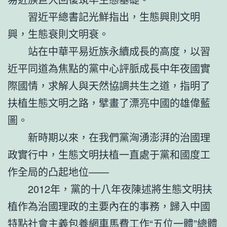
習近平總書記光鮮指出，生態興則文明
興，生態衰則文明衰。
站在中華平易近族永續成長的高度，以習
近平同道為焦點的黨中心評脈成長中年夜國實
際國情，求解人與天然協調共生之道，指明了
扶植生態文明之路，擘畫了漂亮中國的雄偉藍
圖。
新時期以來，在我們黨洶湧澎湃的治國理
政實行中，生態文明扶植一直處于黨和國度工
作全局的凸起地位——
2012年，黨的十八年夜陳述將生態文明扶
植作為治國理政的主要內在的事務，歸入中國
特點社會主義
包養網車馬費
工作“五位一體”總體