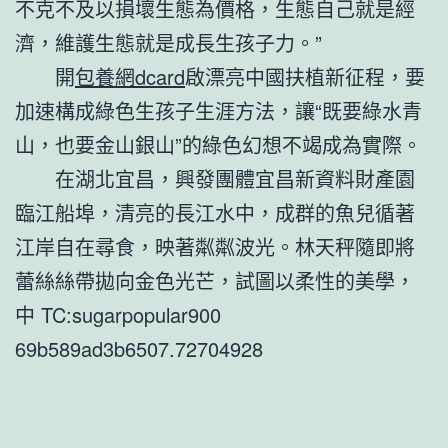
不克不及以損壞生態為價格，生態自己就是經
濟，維護生態就是成長生孩子力。”
開
包養網dcard
啟漂亮中國扶植新征程，要
加速構成綠色生孩子生涯方法，讓“既要綠水青
山，也要金山銀山”的綠色幻想不竭成為實際。
在湖北宜昌，興發團體宜昌新資料財產園
臨江船埠，清亮的長江水中，成群的魚兒循著
江岸自在尋食，映著粼粼波光。林天秤隨即將
蕾絲絲帶拋向金色光芒，試圖以柔性的美學，
中 TC:sugarpopular900
69b589ad3b6507.72704928