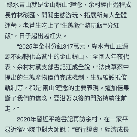
“綠水青山就是金山銀山”理念，余村經由過程成
長竹林碳匯、開闢生態游玩、拓展所有人全體
運營，老蒼生吃上了“生態飯”“游玩飯”“分紅
飯”，日子超出越紅火。
“2025年全村分紅317萬元，綠水青山正源
源不竭轉化為蒼生的金山銀山。”全國人年夜代
表、余村村黨支部書記汪成全說，“法典草案中
提出的生態產物價值完成機制、生態維護抵償
軌制等，都是‘兩山’理念的主要表現。這加倍果
斷了我們的信念，要沿著以後的門路持續往前
走。”
2020年習近平總書記再訪余村，在一家平
易近宿小院中對大師說：“實行證實，經濟成長