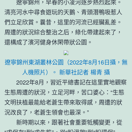
遼寧錦州，早春的小凌河逐步熱烈起來。
清亮河水中尋食遊玩的天鵝、青頭潛鴨吸惹人
們立足欣賞。曩昔，這里的河流已經臟亂差。
周遭的狀況綜合整治之后，綠化帶建起來了，
還構成了濱河健身休閑帶狀公園。
遼寧錦州東湖叢林公園（2022年8月16日攝，無
人機照片）。 新華社記者 楊青 攝
2022年8月，習近平總書記在這里實地觀察
生態周遭的狀況，立足河畔，苦口婆心：“生態
文明扶植最能給老蒼生帶來取得感，周遭的狀
況改良了，老蒼生領會也最深。”
新時期以來，跟著社會重要牴觸變更，從