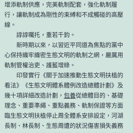
增添軌制供應，完美軌制配套，強化軌制履
行，讓軌制成為剛性的束縛和不成觸碰的高壓
線。
諄諄囑托，重若千鈞。
新時期以來，以習近平同道為焦點的黨中
心保持織牢織密生態文明的軌制之網，嚴厲用
軌制管權治吏、護藍增綠。
印發實行《關于加速推動生態文明扶植的
看法》《生態文明體系體例改造總體計劃》及
幾十項詳細改造計劃，
包養
從總體目的、基礎
理念、重要準繩、重點義務、軌制保證等方面
臨生態文明扶植停止周全體系安排設定，河湖
長制、林長制、生態周遭的狀況傷害損失義務