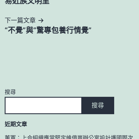
導
易近族文明里
覽
下一篇文章
“不覺”與“驚專包養行情覺”
搜尋
搜尋
近期文章
董軍：上合組織應當堅定維億嵐辦公室設計護國際次