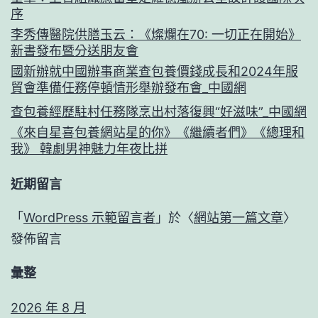
序
李秀傳醫院供膳玉云：《燦爛在70: 一切正在開始》
新書發布暨分送朋友會
國新辦就中國辦事商業查包養價錢成長和2024年服
貿會準備任務停頓情形舉辦發布會_中國網
查包養經歷駐村任務隊烹出村落復興“好滋味”_中國網
《來自星喜包養網站星的你》《繼續者們》《總理和
我》 韓劇男神魅力年夜比拼
近期留言
「
WordPress 示範留言者
」於〈
網站第一篇文章
〉
發佈留言
彙整
2026 年 8 月