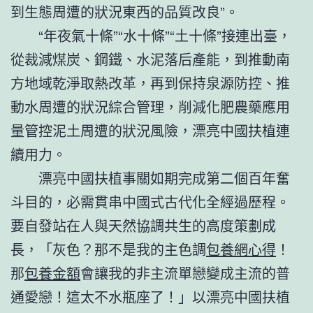
到生態周遭的狀況東西的品質改良”。
“年夜氣十條”“水十條”“土十條”接連出臺，
從裁減煤炭、鋼鐵、水泥落后產能，到推動南
方地域乾淨取熱改革，再到保持泉源防控、推
動水周遭的狀況綜合管理，削減化肥農藥應用
量管控泥土周遭的狀況風險，漂亮中國扶植連
續用力。
漂亮中國扶植事關如期完成第二個百年奮
斗目的，必需貫串中國式古代化全經過歷程。
要自發站在人與天然協調共生的高度策劃成
長，「灰色？那不是我的主色調
包養網心得
！
那
包養金額
會讓我的非主流單戀變成主流的普
通愛戀！這太不水瓶座了！」以漂亮中國扶植