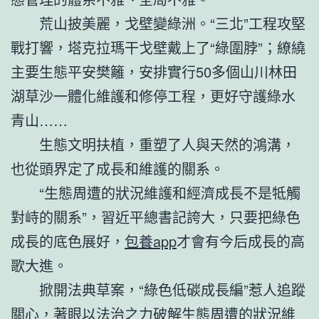
荒山披美麗，戈壁變綠洲。“三北”工程攻堅
戰打響，塔克拉瑪干戈壁戴上了“綠圍脖”；繚繞
主要生態平安樊籬，安排實行50多個山川林田
湖草沙一體化維護和修停工程，更好守護綠水
青山……
生態文明扶植，重塑了人與天然的鴻溝，
也從頭界定了成長和維護的關系。
“生態周遭的狀況維護和經濟成長不是牴觸
對峙的關系”，習近平總書記誇大，只要把綠色
成長的底色展好，
包養app
才會有今后成長的高
歌大進。
掀開法典草案，“綠色低碳成長編”惹人追蹤
關心，著眼以法治之力破解生態周遭的狀況維