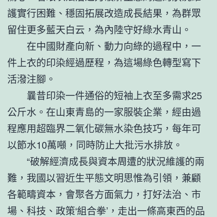
護實行困難、穩固拓展改造成長結果，為群眾
留住更多藍天白云，為內陸守好綠水青山。
在中國財產向新、動力向綠的過程中，一
件上衣的印染經過歷程，為這場綠色轉型寫下
活潑注腳。
曩昔印染一件通俗的短袖上衣至多需求25
公斤水。在山東青島的一家服裝企業，經由過
程應用超臨界二氧化碳無水染色技巧，每年可
以節水10萬噸，同時防止大批污水排放。
“破解經濟成長與資本周遭的狀況維護的兩
難，我國以習近生平態文明思惟為引領，兼顧
各範疇資本，會聚各方面氣力，打好法治、市
場、科技、政策‘組合拳’，走出一條高東西的品