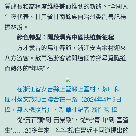
質成長和高程度維護兼顧推動的新路。”全國人
年夜代表、甘肅省甘南躲族自治州委副書記楊
振林說。
綠色轉型：開啟漂亮中國扶植新征程
方才曩昔的馬年春節，浙江安吉余村迎來
八方游客。數萬名游客離開這個竹鄉尋覓隧道
而熱烈的“年味”。
在浙江省安吉縣上墅鄉上墅村，茶山和一
個村落文旅項目聯合在一路（2024年4月9日
攝，無人機照片）。新華社記者 翁忻旸 攝
從“賣石頭”到“賣景致”，從“守青山”到“富蒼
生”……20多年來，牢牢記住習近平同道提出的