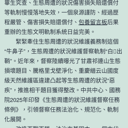
畢生究查、生態周遭的狀況傷害損失賠還償付
等軌制慢慢落地失效，一個泉源謹防、經過歷
程嚴管、傷害損失賠還償付、
包養留言板
后果
重辦的生態文明軌制系統日益完美。
緊緊牽住生態周遭的狀況維護義務制這個
“牛鼻子”，生態周遭的狀況維護督察軌制“白出
鞘”。近年來，督察陸續曝光了甘肅祁連山生態
損壞題目、騰格里戈壁淨化、重慶縉云山國度
級天然維護區違建凸起等生態周遭的狀況“惡
疾”，推進相干題目獲得整改。中共中心、國務
院2025年印發《生態周遭的狀況維護督察任務
條例》，引領督察任務法治化、規范化、軌制
化展開。