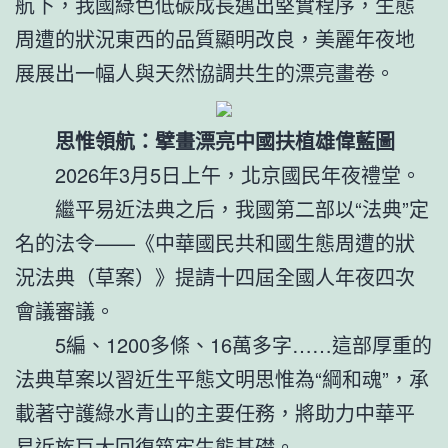
航下，我國綠色低碳成長邁出堅實程序，生態
周遭的狀況東西的品質顯明改良，美麗年夜地
展展出一幅人與天然協調共生的漂亮畫卷。
思惟領航：擘畫漂亮中國扶植雄偉藍圖
2026年3月5日上午，北京國民年夜禮堂。
繼平易近法典之后，我國第二部以“法典”定
名的法令——《中華國民共和國生態周遭的狀
況法典（草案）》提請十四屆全國人年夜四次
會議審議。
5編、1200多條、16萬多字……這部厚重的
法典草案以習近生平態文明思惟為“綱和魂”，承
載著守護綠水青山的主要任務，將助力中華平
易近族巨大回復筑牢生態基礎。