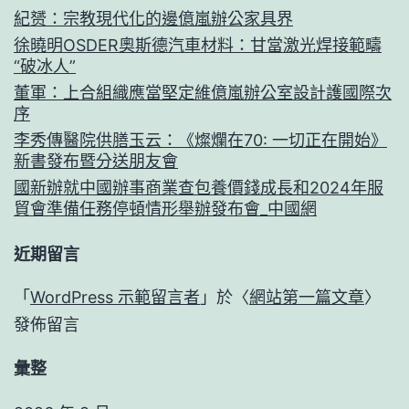
紀赟：宗教現代化的邊億嵐辦公家具界
徐曉明OSDER奧斯德汽車材料：甘當激光焊接範疇
“破冰人”
董軍：上合組織應當堅定維億嵐辦公室設計護國際次
序
李秀傳醫院供膳玉云：《燦爛在70: 一切正在開始》
新書發布暨分送朋友會
國新辦就中國辦事商業查包養價錢成長和2024年服
貿會準備任務停頓情形舉辦發布會_中國網
近期留言
「
WordPress 示範留言者
」於〈
網站第一篇文章
〉
發佈留言
彙整