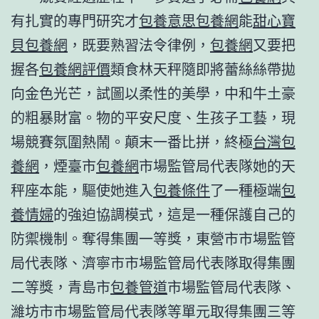
有扎實的專門研究才
包養意思
包養網
能
甜心寶
貝包養網
，既要熟習法令律例，
包養網
又要把
握各
包養網評價
類食林天秤隨即將蕾絲絲帶拋
向金色光芒，試圖以柔性的美學，中和牛土豪
的粗暴財富。物的平安尺度、生孩子工藝，現
場競賽氛圍熱鬧。顛末一番比拼，終極
台灣包
養網
，煙臺市
包養網
市場監管局代表隊她的天
秤座本能，驅使她進入
包養條件
了一種極端
包
養情婦
的強迫協調模式，這是一種保護自己的
防禦機制。奪得集團一等獎，東營市市場監管
局代表隊、濟寧市市場監管局代表隊取得集團
二等獎，青島市
包養管道
市場監管局代表隊、
濰坊市市場監管局代表隊等單元取得集團三等