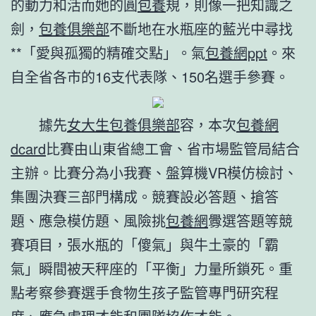
的動力和活而她的圓
包養
規，則像一把知識之
劍，
包養俱樂部
不斷地在水瓶座的藍光中尋找
**「愛與孤獨的精確交點」。氣
包養網ppt
。來
自全省各市的16支代表隊、150名選手參賽。
據先
女大生包養俱樂部
容，本次
包養網
dcard
比賽由山東省總工會、省市場監管局結合
主辦。比賽分為小我賽、盤算機VR模仿檢討、
集團決賽三部門構成。競賽設必答題、搶答
題、應急模仿題、風險挑
包養網
釁選答題等競
賽項目，張水瓶的「傻氣」與牛土豪的「霸
氣」瞬間被天秤座的「平衡」力量所鎖死。重
點考察參賽選手食物生孩子監管專門研究程