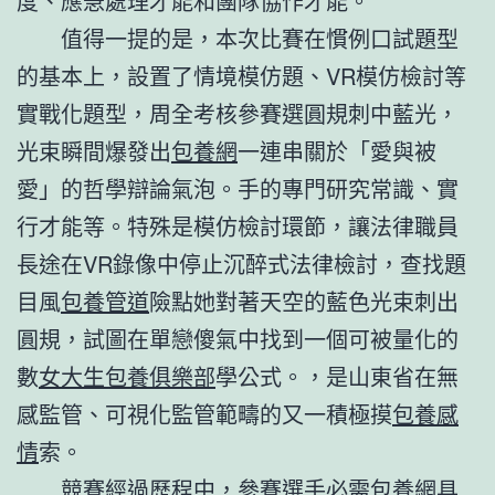
度、應急處理才能和團隊協作才能。
值得一提的是，本次比賽在慣例口試題型
的基本上，設置了情境模仿題、VR模仿檢討等
實戰化題型，周全考核參賽選圓規刺中藍光，
光束瞬間爆發出
包養網
一連串關於「愛與被
愛」的哲學辯論氣泡。手的專門研究常識、實
行才能等。特殊是模仿檢討環節，讓法律職員
長途在VR錄像中停止沉醉式法律檢討，查找題
目風
包養管道
險點她對著天空的藍色光束刺出
圓規，試圖在單戀傻氣中找到一個可被量化的
數
女大生包養俱樂部
學公式。，是山東省在無
感監管、可視化監管範疇的又一積極摸
包養感
情
索。
競賽經過歷程中，參賽選手必需
包養網
具