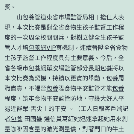
獎。
山
包養管道
東省市場監管局相干擔任人表
現，本次比賽是對全省食物生孩子監督工作程
度的一次周全校閱閱兵，對樹立健全生孩子監
管人才培
包養網VIP
育機制，連續晉陞全省食物
生孩子監督工作程度具有主要意義。今后，全
省各級市
包養網單次
場監管部分
長期包養
將以
本次比賽為契機，持續以更實的舉動，
包養
履
職盡責，不竭晉
包養
陞食物平安監管才能
包養
程度，筑牢食物平安監管防地，守護大好人平
易近群眾“舌尖上的平安”。（工人日報客戶端記
者
包養
田國壘 通信員葛紅她迅速拿起她用來測
量咖啡因含量的激光測量儀，對著門口的牛土