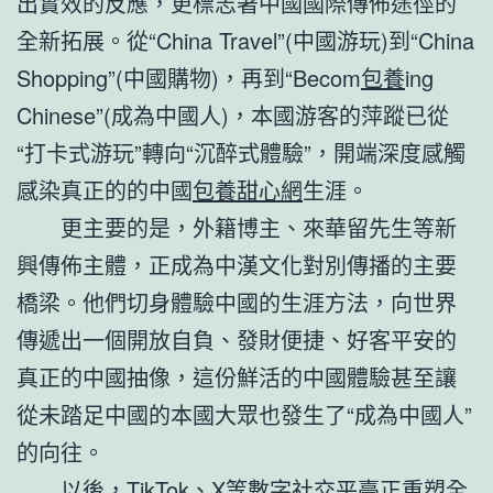
出實效的反應，更標志著中國國際傳佈途徑的
全新拓展。從“China Travel”(中國游玩)到“China
Shopping”(中國購物)，再到“Becom
包養
ing
Chinese”(成為中國人)，本國游客的萍蹤已從
“打卡式游玩”轉向“沉醉式體驗”，開端深度感觸
感染真正的的中國
包養甜心網
生涯。
更主要的是，外籍博主、來華留先生等新
興傳佈主體，正成為中漢文化對別傳播的主要
橋梁。他們切身體驗中國的生涯方法，向世界
傳遞出一個開放自負、發財便捷、好客平安的
真正的中國抽像，這份鮮活的中國體驗甚至讓
從未踏足中國的本國大眾也發生了“成為中國人”
的向往。
以後，TikTok、X等數字社交平臺正重塑全