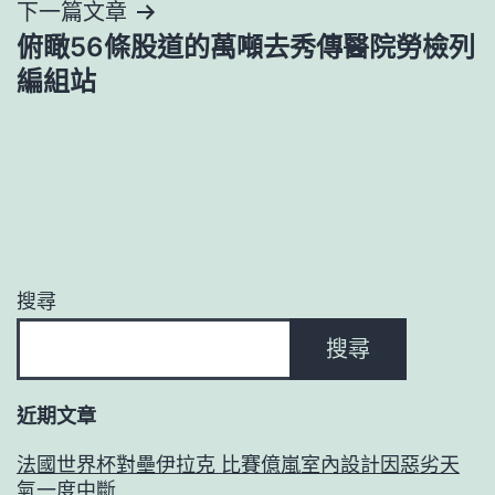
導
下一篇文章
俯瞰56條股道的萬噸去秀傳醫院勞檢列
覽
編組站
搜尋
搜尋
近期文章
法國世界杯對壘伊拉克 比賽億嵐室內設計因惡劣天
氣一度中斷