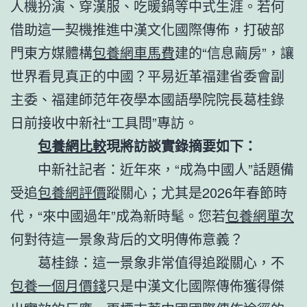
人機扮演、穿漢服、吃暖鍋等中式生涯。若何
借助這一契機推進中漢文化國際傳佈，打破部
門東方媒體構
包養網車馬費
建的“信息繭房”，讓
世界看見真正的中國？平易近革福建省委會副
主委、福建師范年夜學本國語學院院長葛桂錄
日前接收中新社“工具問”專訪。
包養網比較
現將訪談實錄摘要如下：
中新社記者：近年來，“成為中國人”話題備
受追
包養網評價
蹤關心；尤其是2026年春節時
代，“來中國過年”成為新時髦。您若
包養網單次
何對待這一景象背后的文明傳佈意義？
葛桂錄：這一景象非常值得追蹤關心，不
包養一個月價錢
只是中漢文化國際傳佈獲得傑