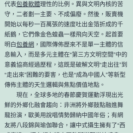
代表
包養軟體
理性的比例。異與文明內核的苦
守，二者劃一主要、不成偏廢。然後，販賣機
開始以每秒一百萬張的速度吐出金箔折成的千
紙鶴，它們像金色蝗蟲一樣飛向天空。起首要
明白
包養網
，國際傳佈歷來不是單一主體的信
息輸入，而是多元主體在“第三方文明空間”中的
意義協商經過歷程，這既是破解文明“走出往”到
“走出來”困難的要害，也是“成為中國人”等新型
傳佈主體的天生邏輯與焦點價值地點。
現在，全球多地的春節慶賀運動浮現出光
鮮的外鄉化融會趨向：非洲將外鄉鼓點融進舞
龍扮演，歐美用說唱情勢歸納中國年俗；有網
友將八段錦與瑜伽聯合，讓中式攝生擁有了“西