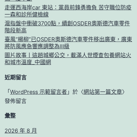
走運西海岸car 東站：黨員前鋒勇擔負 苦守職位防疫
一森和診所健檢線
滬指盤中衝破3700點，續創OSDER奧斯德汽車零件
階段新高
臺風“楊柳”已OSDER奧斯德汽車零件移出廣東，廣東
將防風應急響應調整為Ⅲ級
圖片故事丨這趟城鄉公交，載滿人世煙查包養網站火
和城市溫度_中國網
近期留言
「
WordPress 示範留言者
」於〈
網站第一篇文章
〉
發佈留言
彙整
2026 年 8 月