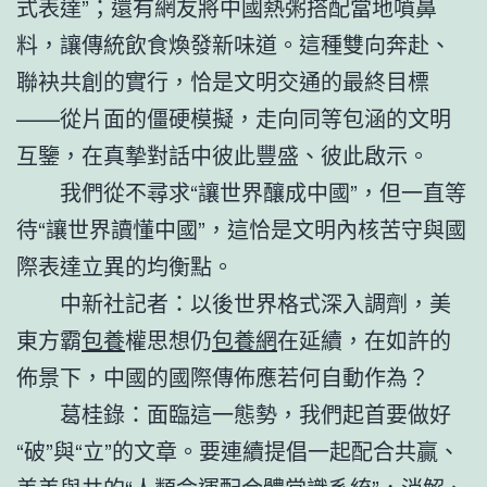
式表達”；還有網友將中國熱粥搭配當地噴鼻
料，讓傳統飲食煥發新味道。這種雙向奔赴、
聯袂共創的實行，恰是文明交通的最終目標
——從片面的僵硬模擬，走向同等包涵的文明
互鑒，在真摯對話中彼此豐盛、彼此啟示。
我們從不尋求“讓世界釀成中國”，但一直等
待“讓世界讀懂中國”，這恰是文明內核苦守與國
際表達立異的均衡點。
中新社記者：以後世界格式深入調劑，美
東方霸
包養
權思想仍
包養網
在延續，在如許的
佈景下，中國的國際傳佈應若何自動作為？
葛桂錄：面臨這一態勢，我們起首要做好
“破”與“立”的文章。要連續提倡一起配合共贏、