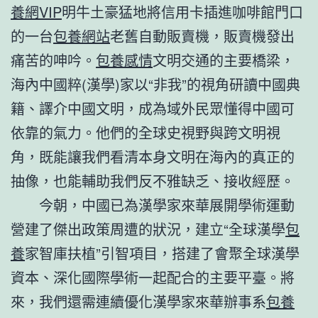
養網VIP
明牛土豪猛地將信用卡插進咖啡館門口
的一台
包養網站
老舊自動販賣機，販賣機發出
痛苦的呻吟。
包養感情
文明交通的主要橋梁，
海內中國粹(漢學)家以“非我”的視角研讀中國典
籍、譯介中國文明，成為域外民眾懂得中國可
依靠的氣力。他們的全球史視野與跨文明視
角，既能讓我們看清本身文明在海內的真正的
抽像，也能輔助我們反不雅缺乏、接收經歷。
今朝，中國已為漢學家來華展開學術運動
營建了傑出政策周遭的狀況，建立“全球漢學
包
養
家智庫扶植”引智項目，搭建了會聚全球漢學
資本、深化國際學術一起配合的主要平臺。將
來，我們還需連續優化漢學家來華辦事系
包養