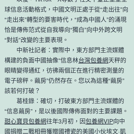
球信息活動格式，中國文明正處于從“走出往”向
“走出來”轉型的要害時代，“成為中國人”的涌現
恰是傳佈范式從自我導向“獨白”向中外跨文明
“對話”改變的主要表現。
中新社記者：實際中，東方部門主流媒體
構建的負面中國抽像“信息林
台灣包養網
天秤的
眼睛變得通紅，彷彿兩個正在進行精密測量的
電子磅秤。繭房”仍然存在。您以為這種“繭房”
該若何打破？
葛桂錄：確切，打破東方部門主流媒體的
“信息繭房”，是以後國際傳佈面對的主要課題。
甜心寶貝包養網
往年3月初，因
包養網VIP
向中
國捐贈二戰相冊獲贈國禮瓷的美國小伙埃文·凱