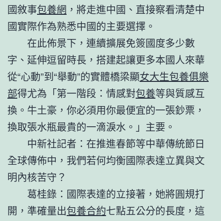
國敘事
包養網
，將走進中國、直接察看清楚中
國實際作為熟悉中國的主要選擇。
在此佈景下，連續擴展免簽國度多少數
字、延伸逗留時長，搭建起讓更多本國人來華
從“心動”到“舉動”的實體橋梁顯
女大生包養俱樂
部
得尤為「第一階段：情感對
包養
等與質感互
換。牛土豪，你必須用你最便宜的一張鈔票，
換取張水瓶最貴的一滴淚水。」主要。
中新社記者：在推進春節等中華傳統節日
全球傳佈中，我們若何均衡國際表達立異與文
明內核苦守？
葛桂錄：國際表達的立接著，她將圓規打
開，準確量出
包養合約
七點五公分的長度，這