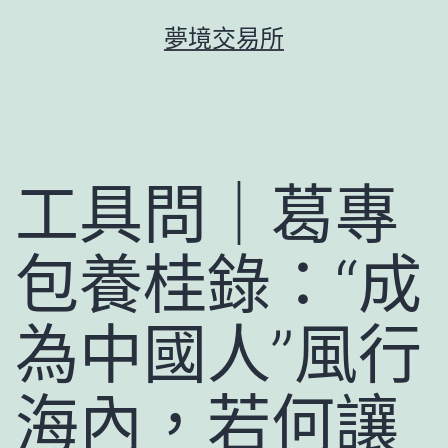
跳
夢境交易所
至
主
要
內
容
工具問｜葛專
包養桂錄：“成
為中國人”風行
海內，若何讓