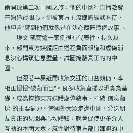
爾開啟第二次中國之旅，他的中國行直播激發
普遍追蹤關心，卻被東方主流媒體緘默看待，
他坦言“感到他們就像是在決心藏匿這個故事”。
埃文·凱爾這一案例很有代表性，持久以
來，部門東方媒體經由過程負面報道和虛偽消
息決心構筑信息壁壘，試圖掩蔽真正的的中
國。
但跟著平易近間收集交通的日益頻仍，本
相正慢慢“破繭而出”。良多收集直播以現實為基
礎，成為掩飾東方媒體虛偽敘事、打破“信息繭
房”的主要氣力。當國外大眾走進中國，分送朋
友真正的見聞與心坎體驗，就會促使更多介入
互動的本國大眾，感性對待東方部門媒體的中