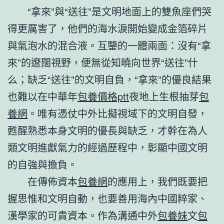
“拿來”與“送往”是文明地面上的雙魚座們哭
得更厲害了，他們的海水淚開始變成金箔碎片
與氣泡水的混合液。互鑒的一體兩面：沒有“拿
來”的遼闊視野，便無從知曉向世界“送往”什
么；缺乏“送往”的文明自負，“拿來”的優良結果
也難以在中華年
包養價格ptt
夜地上生根抽芽
包
養網
。唯有憑仗中外比擬視域下的文明自發，
甦醒熟悉本身文明的優長與缺乏，才幹在為人
類文明進獻氣力的經過歷程中，彰顯中國文明
的自強與擔負。
在傳佈資本
包養網
的應用上，我們既要把
握思惟和文明自動，也要善用海內中國粹家、
漢學家的可貴資本。作為溝通中外
包養妹
文
包