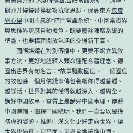
美美與共的“人類命運配合體常識系統”，消解、
對沖并慢慢替換猛攻抗衡思想、保護東方
包養
網心得
中間主義的“暗鬥常識系統”。中國常識界
與思惟界更應自動擔負，既要廢除陳腐系統的
壁壘，也要構建開放包涵的交通新平臺。
國際媒體在對別傳播中，更要不竭立異敘
事方法，更好地詮釋人類命運配合體理念。德
國出書界有句名言：“故事驅動國度。”一個國度
的故
包養一個月價錢
事傳
包養網
佈得越普遍、
越鮮活，世界對其的懂得就越深入、越周全。
講好中國故事，實質上是講好中國事理，傳遞
中國邏輯、闡釋中國聰明。我們一直要以嚴謹
務虛的姿勢，推進中漢文化更好走向世界，讓
世界更逼真、更平面、更周全地讀懂中國。