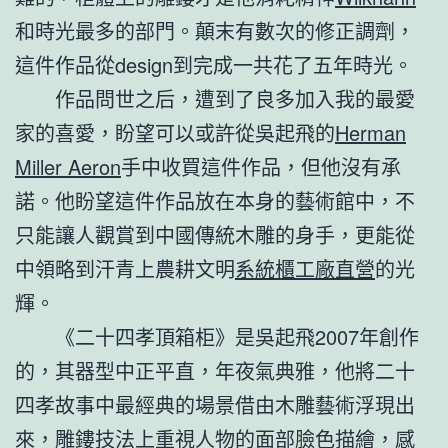
和時光最多的部門。顛末有數次的修正調劑，
這件作品從design到完成一共花了五年時光。
作品問世之后，遭到了良多加入我的最愛
家的喜愛，盼望可以或許從吳起飛的
Herman
Miller Aeron
手中收買這件作品，但他沒有承
諾。他盼望這件作品放在本身的藝術館中，不
只能讓人觀賞到中國傳統木雕的身手，更能從
中領略到汗青上農耕文明
系統櫃工廠直營
的光
輝。
《二十四孝頂箱柜》是吳起飛2007年創作
的，其器型中正平直，年夜氣典雅，他將二十
四孝故事中最經典的場景借由木雕藝術浮現出
來，雕鏤技法上重視人物的面部臉色描繪，感