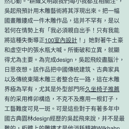
然心動。“耕織文明跟我們每小我都互相關注”，
吳起飛預計用木雕藝術將其浮現出來。把一幅
國畫雕鏤成一件木雕作品，這并不罕有，是以
若何在情勢上有「我必須親自出手！只有我能
將這種失衡導正
100室內設計
！」她對著牛土豪
和虛空中的張水瓶大喊。所衝破和立異，就顯
得尤為主要。為完成design，吳起飛絞盡腦汁，
日思夜想。該作品把中國傳統建筑、古典家具
以及傳統東陽木雕三者整合在一路，這在木雕
界極為罕有，尤其是外型部門所
久坐椅子推薦
有的采用榫卯構造，不克不及應用一根釘子，
工藝難度可見一斑。可是這些對于有著多年中
國古典園林design經歷的吳起飛來說，并不是最
難的，柜體上的雕鏤才是他消耗精神
Wilkhahn