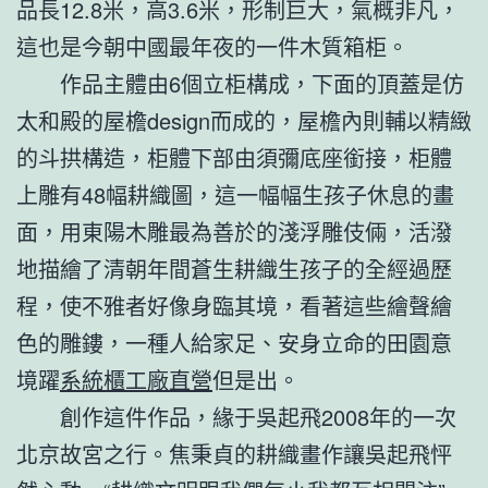
品長12.8米，高3.6米，形制巨大，氣概非凡，
這也是今朝中國最年夜的一件木質箱柜。
作品主體由6個立柜構成，下面的頂蓋是仿
太和殿的屋檐design而成的，屋檐內則輔以精緻
的斗拱構造，柜體下部由須彌底座銜接，柜體
上雕有48幅耕織圖，這一幅幅生孩子休息的畫
面，用東陽木雕最為善於的淺浮雕伎倆，活潑
地描繪了清朝年間蒼生耕織生孩子的全經過歷
程，使不雅者好像身臨其境，看著這些繪聲繪
色的雕鏤，一種人給家足、安身立命的田園意
境躍
系統櫃工廠直營
但是出。
創作這件作品，緣于吳起飛2008年的一次
北京故宮之行。焦秉貞的耕織畫作讓吳起飛怦