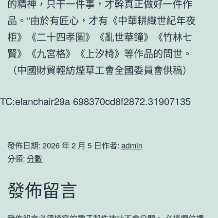
的精神，只干一件事，才幹真正做好一件作
品。”由於有匠心，才有《中華耕織世紀年夜
柜》《二十四孝圖》《亂世華鐘》《竹林七
賢》《九宮格》《上汐椅》等作品的問世。
（中國財貿輕紡煙草工會全國委員會供稿）
TC:elanchair29a 698370cd8f2872.31907135
發佈日期:
2026 年 2 月 5 日
作者:
admin
分類:
分數
發佈留言