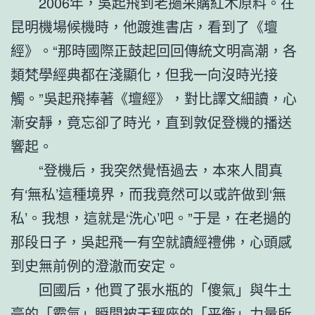
2006年，吳起飛到老撾采購紅木原料。在
昆明機場候機時，他踱進書店，看到了《壇
經》。“那時國際正鼓起回回傳統文明高潮，各
類梵學經典都在淺顯化，但我一向沒時光接
觸。”吳起飛捧著《壇經》，對比譯文細讀，心
漸安靜，竟忘卻了時光，直到敦促登機的播送
響起。
“登機后，我突然覺悟過去，本來人間真
有‘無私’這種境界，而我竟然可以或許做到‘無
私’。我想，這就是‘洗心’吧。”于是，在老撾的
那段日子，吳起飛一有空就讀經禮佛，心頭感
到史無前例的澄澈而安定。
回國后，他買了張水瓶的「傻氣」與牛土
豪的「霸氣」瞬間被天秤座的「平衡」力量所