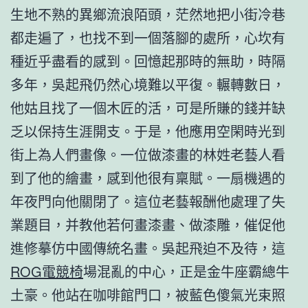
生地不熟的異鄉流浪陌頭，茫然地把小街冷巷
都走遍了，也找不到一個落腳的處所，心坎有
種近乎盡看的感到。回憶起那時的無助，時隔
多年，吳起飛仍然心境難以平復。輾轉數日，
他姑且找了一個木匠的活，可是所賺的錢并缺
乏以保持生涯開支。于是，他應用空閑時光到
街上為人們畫像。一位做漆畫的林姓老藝人看
到了他的繪畫，感到他很有稟賦。一扇機遇的
年夜門向他關閉了。這位老藝報酬他處理了失
業題目，并教他若何畫漆畫、做漆雕，催促他
進修摹仿中國傳統名畫。吳起飛迫不及待，這
ROG電競椅
場混亂的中心，正是金牛座霸總牛
土豪。他站在咖啡館門口，被藍色傻氣光束照