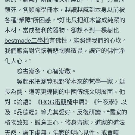
鎖死。各類禪學冊本，越讀越感到本身以前被
各種“業障”所困惑，“好比只把紅木當成純潔的
木材，當成營利的器物，卻想不到一棵樹也
bestmade工學椅
有佛性，能照進我們的心坎。
我們應當對它懷著悲憫與敬畏，讓它的佛性凈
化人心。”
唸書漸多，心智漸啟。
吳起飛把瀏覽視野從本來的梵學一家，延
長為儒、道等更遼闊的中國傳統文明層面。他
對《論語》《
ROG電競椅
中庸》《年夜學》以
及《品德經》等尤其愛好，反復研讀，“儒家的
格物致知、誠意正心、修身齊家，道家的道法
天然、謙下虛無，佛家的明心見性、戒貪嗔