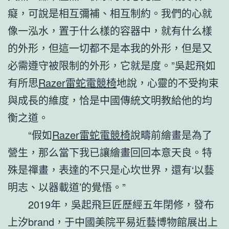
癡，可說是相互彌補、相互制約。我們的心就
像一泓水，置于什么樣的容器中，就有什么樣
的外形，但這一切都不是本我的外形，但是又
必需遵守被限制的外形，它就是度。”吳起飛如
有所思
Razer雷蛇電競椅
地說，心靈的不受拘束
與成長的維度，恰是中國傳統文明教給他的均
衡之道。
“假如
Razer雷蛇電競椅
說疇前繪畫是為了
營生，那么當下我已讓繪畫回回本意天良。特
殊是禪畫，表達的不只是心坎世界，還有‘以藝
明志、以器載道’的覺悟。”
2019年，吳起飛巨匠歷經五年閉修，發布
上汐brand，于中國美院平易近藝博物館展出上