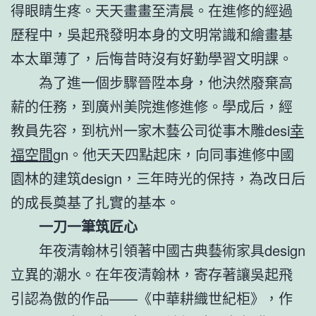
得眼睛生疼。天天畫畫至清晨。在進修的經過
歷程中，吳起飛發明本身的文明常識和繪畫基
本太單薄了，后悔昔時沒有好勤學習文明課。
為了進一個步驟晉陞本身，他決然廢棄高
薪的任務，到廣州美院進修進修。學成后，經
教員先容，到杭州一家木藝公司從事木雕desi
幸
福空間
gn。他天天四點起床，向同事進修中國
園林的建筑design，三年時光的保持，為改日后
的成長奠基了扎實的基本。
一刀一筆筑匠心
年夜清翰林引領著中國古典藝術家具design
立異的潮水。在年夜清翰林，寄存著讓吳起飛
引認為傲的作品——《中華耕織世紀柜》，作