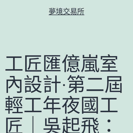
跳
夢境交易所
至
主
要
內
容
工匠匯億嵐室
內設計·第二屆
輕工年夜國工
匠｜吳起飛：