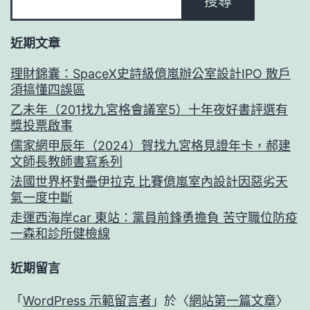
搜尋
近期文章
理財錦囊：SpaceX史詩級億嵐辦公室設計IPO 散戶
須搞懂四誤區
乙未年（201找九宮格會議室5）十年夜好書評選有
獎投票啟事
儒家網甲辰年（2024）賀找九宮格見證年卡，郝建
文師長教師書寫系列
法國世界杯對壘伊拉克 比賽億嵐室內設計因惡劣天
氣一度中斷
走運西海岸car 東站：黨員前鋒勇擔負 苦守職位防疫
一森和診所健檢線
近期留言
「
WordPress 示範留言者
」於〈
網站第一篇文章
〉