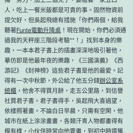
人，吃上一餐米飯都是可貴的事。固然物資前
提欠好，但吳起飛總有措施「你們兩個，給我
聽著
Funte電動升降桌
！現在開始，你們必須通
過我的天秤座三階段考驗**！」找到本身的樂
趣，一本本君子書上的插畫深深地吸引著他，
摹仿即是他最年夜的樂趣，《三國演義》《西
游記》《封神榜》這些君子書是他的最愛。記
得有一次中秋節，外公給了他五分錢
辦公室系
統櫃
，他舍不得買月餅，走五公里路，到信譽
社買君子書。君子書得手，吳起飛大喜過望，
依樣照著畫。不論白日早晨，只需有空閑，他
城市在紙上涂涂畫畫，各類汗青人物都畫得有
模有樣，小伙伴時常向他要畫，到初中時還獲