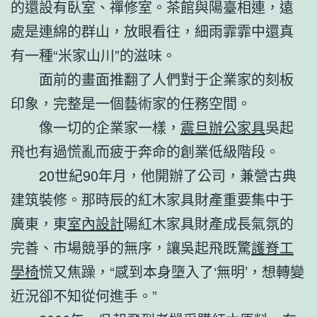
的還設有臥室、禪修室。茶館與陽臺相連，遠
處是連綿的群山，放眼看往，細雨霏霏中還真
有一種“米家山川”的滋味。
面前的畫面推翻了人們對于企業家的刻板
印象，完整是一個藝術家的任務空間。
像一切的企業家一樣，
震旦辦公家具
吳起
飛也有過慌亂而疲于奔命的創業低級階段。
20世紀90年月，他開辦了公司，兼營古典
建筑裝修。那時辰的紅木家具財產重要集中于
廣東，東
室內設計
陽紅木家具財產成長氣氛的
完善、市場競爭的無序，讓吳起飛既驚
護脊工
學椅
慌又焦躁，“感到本身墮入了‘無明’，想轉變
近況卻不知從何進手。”