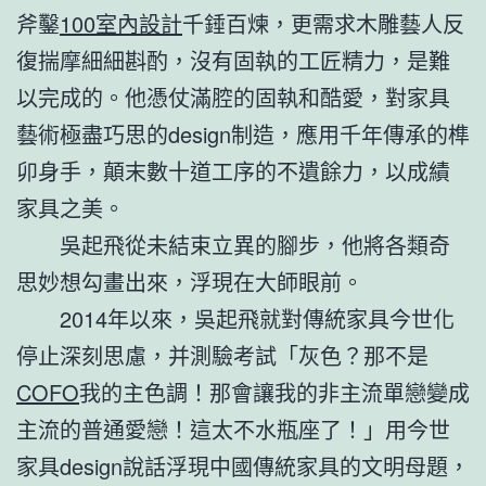
斧鑿
100室內設計
千錘百煉，更需求木雕藝人反
復揣摩細細斟酌，沒有固執的工匠精力，是難
以完成的。他憑仗滿腔的固執和酷愛，對家具
藝術極盡巧思的design制造，應用千年傳承的榫
卯身手，顛末數十道工序的不遺餘力，以成績
家具之美。
吳起飛從未結束立異的腳步，他將各類奇
思妙想勾畫出來，浮現在大師眼前。
2014年以來，吳起飛就對傳統家具今世化
停止深刻思慮，并測驗考試「灰色？那不是
COFO
我的主色調！那會讓我的非主流單戀變成
主流的普通愛戀！這太不水瓶座了！」用今世
家具design說話浮現中國傳統家具的文明母題，