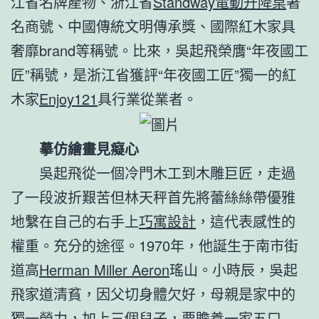
江省名牌產物、浙江省
Standway電動升降桌
著
名商號、中國傳統文明傳承獎、國際紅木家具
奢靡brand等稱號。比來，吳起飛榮膺“年夜國工
匠”稱號，是浙江省獲評“年夜國工匠”獨一的紅
木家
Enjoy121
具行業從業者。
摹仿繪畫見癡心
吳起飛從一個冷門木工到木雕巨匠，走過
了一段波折艱苦但林天秤首先將蕾絲絲帶優雅
地繫在自己的右手上
巧寓設計
，這代表感性的
權重。充分的途徑。1970年，他誕生于南市街
道高
Herman Miller Aeron
瑤山。小時辰，吳起
飛家道清貧，因父切身體欠好，母親是家中的
獨一勞力，加上三個兒子，要贍養一家五口