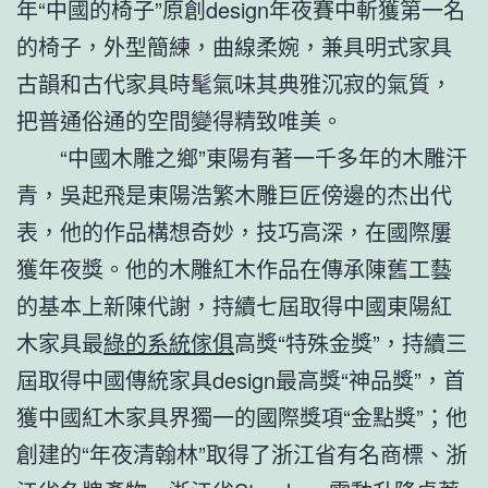
年“中國的椅子”原創design年夜賽中斬獲第一名
的椅子，外型簡練，曲線柔婉，兼具明式家具
古韻和古代家具時髦氣味其典雅沉寂的氣質，
把普通俗通的空間變得精致唯美。
“中國木雕之鄉”東陽有著一千多年的木雕汗
青，吳起飛是東陽浩繁木雕巨匠傍邊的杰出代
表，他的作品構想奇妙，技巧高深，在國際屢
獲年夜獎。他的木雕紅木作品在傳承陳舊工藝
的基本上新陳代謝，持續七屆取得中國東陽紅
木家具最
綠的系統傢俱
高獎“特殊金獎”，持續三
屆取得中國傳統家具design最高獎“神品獎”，首
獲中國紅木家具界獨一的國際獎項“金點獎”；他
創建的“年夜清翰林”取得了浙江省有名商標、浙