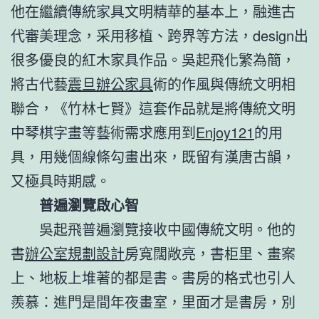
他在繼續傳統家具文明精華的基本上，融進古
代審美理念，采用移植、跨界等方法，design出
很多優良的紅木家具作品。吳起飛化繁為簡，
將古代藝
震旦辦公家具
術的作風與傳統文明相
聯合，《竹林七賢》這套作品就是將傳統文明
中琴棋字畫等藝術需求應用到
Enjoy121
的用
具，用幾個線條勾畫出來，既留有漢唐古韻，
又極具時期感。
普遍瀏覽啟心智
吳起飛普遍瀏覽接收中國傳統文明。他的
書
辦公室規劃設計
房寬闊敞亮，書柜里、畫案
上、地板上堆著的都是書。書房的格式也引人
羨慕：進門是間年夜畫室，里面才是書房，別