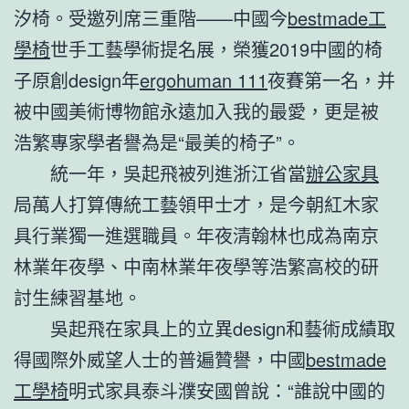
汐椅。受邀列席三重階——中國今
bestmade工
學椅
世手工藝學術提名展，榮獲2019中國的椅
子原創design年
ergohuman 111
夜賽第一名，并
被中國美術博物館永遠加入我的最愛，更是被
浩繁專家學者譽為是“最美的椅子”。
統一年，吳起飛被列進浙江省當
辦公家具
局萬人打算傳統工藝領甲士才，是今朝紅木家
具行業獨一進選職員。年夜清翰林也成為南京
林業年夜學、中南林業年夜學等浩繁高校的研
討生練習基地。
吳起飛在家具上的立異design和藝術成績取
得國際外威望人士的普遍贊譽，中國
bestmade
工學椅
明式家具泰斗濮安國曾說：“誰說中國的