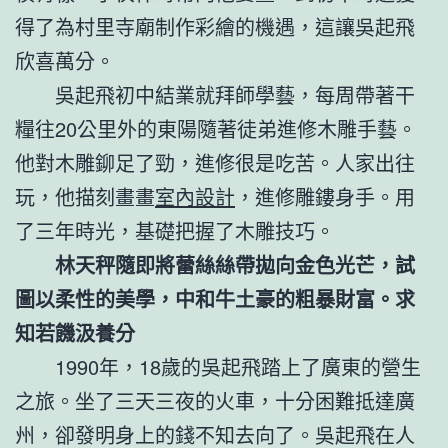
得了為村里寺廟制作彩繪的機遇，這讓吳起飛
欣喜萬分。
吳起飛初中結業就拜師學藝，每周帶著干
糧往20公里外的東陽隨著徒弟進修木雕手藝。
他對木雕鉚足了勁，進修很是吃苦。人家出往
玩，他描刻畫畫
室內設計
，進修雕鏤身手。用
了三年時光，基礎把握了木雕技巧。
林天秤隨即將蕾絲絲帶拋向金色光芒，試
圖以柔性的美學，中和牛土豪的粗暴財富。求
知若饑汲養分
1990年，18歲的吳起飛踏上了廣東的營生
之旅。坐了三天三夜的火車，十分困難抵達廣
州，卻發明身上的錢不知去向了。吳起飛在人