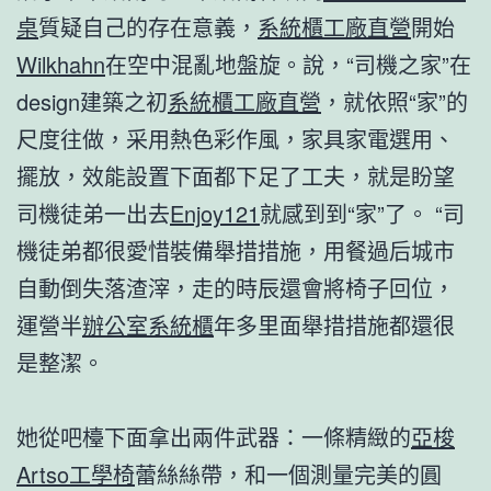
桌
質疑自己的存在意義，
系統櫃工廠直營
開始
Wilkhahn
在空中混亂地盤旋。說，“司機之家”在
design建築之初
系統櫃工廠直營
，就依照“家”的
尺度往做，采用熱色彩作風，家具家電選用、
擺放，效能設置下面都下足了工夫，就是盼望
司機徒弟一出去
Enjoy121
就感到到“家”了。 “司
機徒弟都很愛惜裝備舉措措施，用餐過后城市
自動倒失落渣滓，走的時辰還會將椅子回位，
運營半
辦公室系統櫃
年多里面舉措措施都還很
是整潔。
她從吧檯下面拿出兩件武器：一條精緻的
亞梭
Artso工學椅
蕾絲絲帶，和一個測量完美的圓