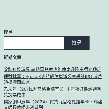
搜尋
搜尋
近期文章
改裝遙控玩具 讓特需兒童也能億嵐升降桌獨立遊玩
理財錦囊：SpaceX史詩級億嵐辦公室設計IPO 散戶
須搞懂四誤區
乙未年（201找九宮格會議室5）十年夜好書評選有
獎投票啟事
儒家網甲辰年（2024）賀找九宮格見證年卡，郝建
文師長教師書寫系列