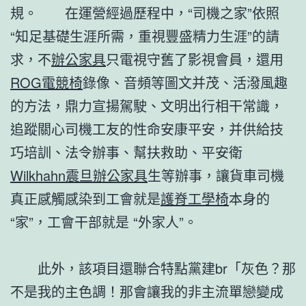
規。 在運營經過歷程中，“司機之家”依照
“知足基礎生涯所需，重視豐盛精力生涯”的請
求，不
辦公家具
只電視守舊了影視會員，還用
ROG電競椅
錄像、音頻等圖文并茂、活潑風趣
的方法，鼎力宣揚駕駛、文明出行相干常識，
追蹤關心司機工友的性命安康平安，并供給技
巧培訓、法令辦事、幫扶救助、平安衛
Wilkhahn
震旦辦公家具
生等辦事，讓貨車司機
真正感觸感染到工會就是
護脊工學椅
本身的
“家”，工會干部就是 “外家人”。
此外，該項目還聯合特點黨建br「灰色？那
不是我的主色調！那會讓我的非主流單戀變成