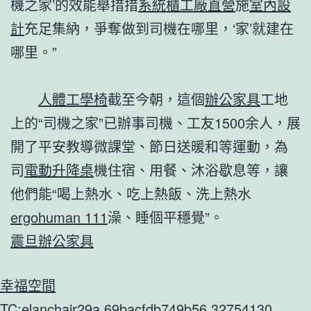
機之家’的效能舉措措
系統櫃工廠直營
施
室內設
計
充足集納，爭奪做到司機在哪里，‘家’就建在
哪里。”
人體工學椅
截至今朝，這個
辦公家具
工地
上的“司機之家”已辦事司機、工友1500余人，展
開了平安教導微課堂、節日送暖和等運動，為
司
電動升降桌
機住宿、用餐、沐浴歇息等，讓
他們能“喝上熱水、吃上熱飯、洗上熱水
ergohuman 111
澡、睡個平穩覺”。
震旦辦公家具
幸福空間
TC:elanchair29a 69bacfdb749b56.32754130