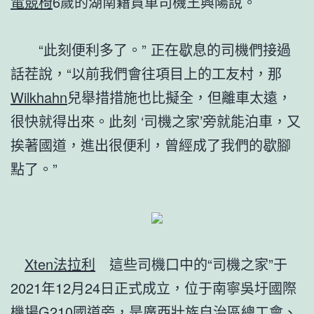
電競椅
6歲的湖南籍貨車司機王興陽說。
“此刻便利多了。” 正在歇息的司機們接過
話茬說，“以前我們會往項目上的工友村，那
Wilkhahn
兒舉措措施也比擬全，但離車太遠，
很快就得出來。此刻 ‘司機之家’旁就能泊車，又
挨著國道，進出很便利，曾經成了我們的歇腳
點了。”
Xten法拉利
這些司機口中的“司機之家”于
2021年12月24日正式成立，位于南寧吳圩國際
機場G210國道旁，是廣西壯族自治區總工會、