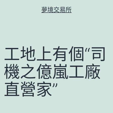
跳
夢境交易所
至
主
要
內
容
工地上有個“司
機之億嵐工廠
直營家”