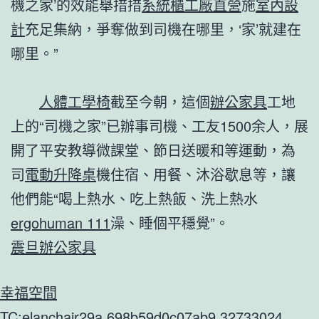
機之家’的效能舉措措
系統櫃工廠直營
施
室內設
計
充足集納，爭奪做到司機在哪里，‘家’就建在
哪里。”
人體工學椅
截至今朝，這個
辦公家具
工地
上的“司機之家”已辦事司機、工友1500余人，展
開了平安教導微課堂、節日送暖和等運動，為
司
電動升降桌
機住宿、用餐、沐浴歇息等，讓
他們能“喝上熱水、吃上熱飯、洗上熱水
ergohuman 111
澡、睡個平穩覺”。
震旦辦公家具
幸福空間
TC:elanchair29a 698b59d0c07ab9.32733024