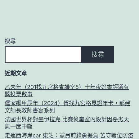
搜尋
搜尋
近期文章
乙未年（201找九宮格會議室5）十年夜好書評選有
獎投票啟事
儒家網甲辰年（2024）賀找九宮格見證年卡，郝建
文師長教師書寫系列
法國世界杯對壘伊拉克 比賽億嵐室內設計因惡劣天
氣一度中斷
走運西海岸car 東站：黨員前鋒勇擔負 苦守職位防疫