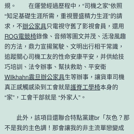
規。 在運營經過歷程中，“司機之家”依照
“知足基礎生涯所需，重視豐盛精力生涯”的請
求，不
辦公家具
只電視守舊了影視會員，還用
ROG電競椅
錄像、音頻等圖文并茂、活潑風趣
的方法，鼎力宣揚駕駛、文明出行相干常識，
追蹤關心司機工友的性命安康平安，并供給技
巧培訓、法令辦事、幫扶救助、平安衛
Wilkhahn
震旦辦公家具
生等辦事，讓貨車司機
真正感觸感染到工會就是
護脊工學椅
本身的
“家”，工會干部就是 “外家人”。
此外，該項目還聯合特點黨建br「灰色？那
不是我的主色調！那會讓我的非主流單戀變成