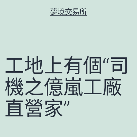
跳
夢境交易所
至
主
要
內
容
工地上有個“司
機之億嵐工廠
直營家”