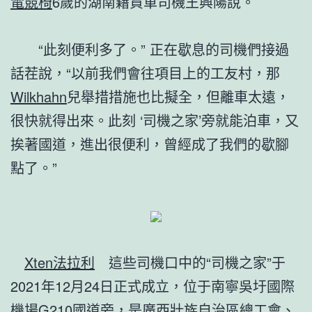
電競椅
6歲的湖南籍貨車司機王興陽說。
“此刻便利多了。” 正在歇息的司機們接過
話茬說，“以前我們會往項目上的工友村，那
Wilkhahn
兒舉措措施也比擬全，但離車太遠，
很快就得出來。此刻 ‘司機之家’旁就能泊車，又
挨著國道，進出很便利，曾經成了我們的歇腳
點了。”
Xten法拉利
這些司機口中的“司機之家”于
2021年12月24日正式成立，位于南寧吳圩國際
機場G210國道旁，是廣西壯族自治區總工會、