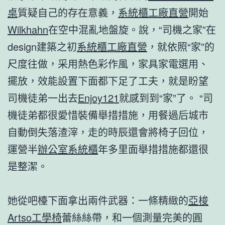
桌
質疑自己的存在意義，
系統櫃工廠直營
開始
Wilkhahn
在空中混亂地盤旋。說，“司機之家”在
design建築之初
系統櫃工廠直營
，就依照“家”的
尺度往做，采用熱色彩作風，家具家電選用、
擺放，效能設置下面都下足了工夫，就是盼望
司機徒弟一出去
Enjoy121
就感到到“家”了。 “司
機徒弟都很愛惜裝備舉措措施，用餐過后城市
自動倒失落渣滓，走的時辰還會將椅子回位，
運營半
辦公室系統櫃
年多里面舉措措施都還很
是整潔。
她從吧檯下面拿出兩件武器：一條精緻的
亞梭
Artso工學椅
蕾絲絲帶，和一個測量完美的圓