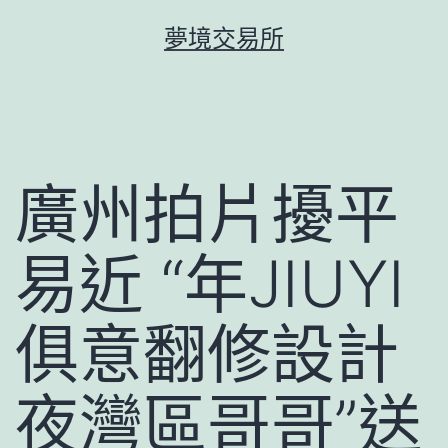
跳
夢境交易所
至
主
要
內
容
廣州拍片擾平
易近 “年JIUYI
俱意翻修設計
夜灣區哥哥”送