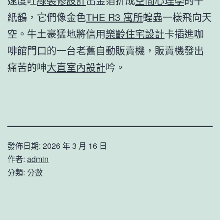
速度吐
綠裝修設計
出金箔折成
空間心理學
的千
紙鶴，它們像金色
THE R3 寓所
蝗蟲一樣飛向天
空。牛土豪猛地將信用
樂齡住宅設計
卡插進咖
啡館門口的一台老舊自動販賣機，販賣機發出
痛苦的呻
大直室內設計
吟。
發佈日期:
2026 年 3 月 16 日
作者:
admin
分類:
分數