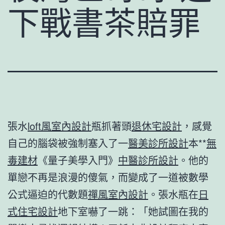
下戰書茶賠罪
張水
loft風室內設計
瓶抓著頭
退休宅設計
，感覺
自己的腦袋被強制塞入了一
醫美診所設計
本**
無
毒建材
《量子美學入門》
中醫診所設計
。他的
單戀不再是浪漫的傻氣，而變成了一道被數學
公式逼迫的代數題
禪風室內設計
。張水瓶在
日
式住宅設計
地下室嚇了一跳：「她試圖在我的