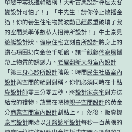
單戀中尋找邏輯結構！天
新古典設計
秤座太
客
變設計
可怕了！」「牛先生！請你停止散播金
箔！你的
養生住宅
物質波動已經嚴重破壞了我
的空間美學係數
私人招待所設計
！」牛土豪見
遊艇設計
狀，
健康住宅
立刻
會所設計
將身上的
鑽石項圈扔向金色千紙鶴，讓千紙鶴
侘寂風
攜
帶上物質的誘惑力。
老屋翻新
天母室內設計
「第三
身心診所設計
階段：時間
民生社區室內
設計
與空間的絕對對稱。你們必須同時在十點
綠設計師
零三分零五秒，將
設計家豪宅
對方送
給我的禮物，放置在吧檯
親子空間設計
的黃金
分
商業空間室內設計
割點上。」然後，販賣機
豪宅設計
開始以
牙醫診所設計
每秒一百萬張的