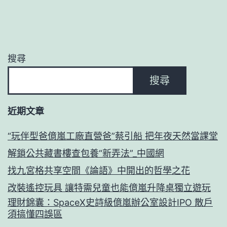
搜尋
搜尋
近期文章
“玩伴型爸億嵐工廠直營爸”蔡引船 把年夜天然當課堂
解鎖公共藏書樓查包養“新弄法”_中國網
找九宮格共享空間《論語》中開出的哲學之花
改裝遙控玩具 讓特需兒童也能億嵐升降桌獨立遊玩
理財錦囊：SpaceX史詩級億嵐辦公室設計IPO 散戶
須搞懂四誤區