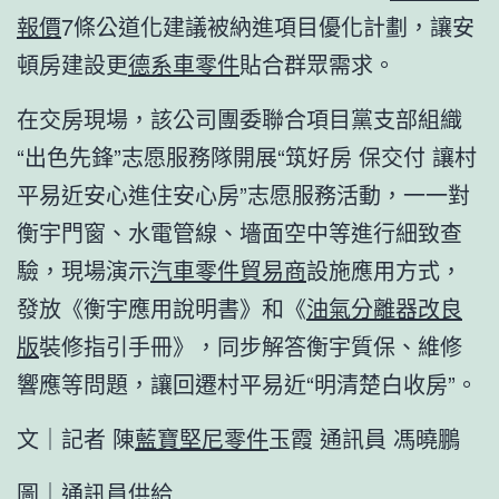
報價
7條公道化建議被納進項目優化計劃，讓安
頓房建設更
德系車零件
貼合群眾需求。
在交房現場，該公司團委聯合項目黨支部組織
“出色先鋒”志愿服務隊開展“筑好房 保交付 讓村
平易近安心進住安心房”志愿服務活動，一一對
衡宇門窗、水電管線、墻面空中等進行細致查
驗，現場演示
汽車零件貿易商
設施應用方式，
發放《衡宇應用說明書》和《
油氣分離器改良
版
裝修指引手冊》，同步解答衡宇質保、維修
響應等問題，讓回遷村平易近“明清楚白收房”。
文｜記者 陳
藍寶堅尼零件
玉霞 通訊員 馮曉鵬
圖｜通訊員供給