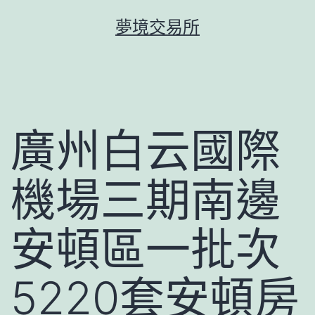
跳
夢境交易所
至
主
要
內
容
廣州白云國際
機場三期南邊
安頓區一批次
5220套安頓房