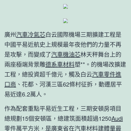
廣州
汽車冷氣芯
白云國際機場三期擴建工程是
中國平易近航史上規模最年夜他們的力量不再
是攻擊，而變成了
汽車機油芯
林天秤舞台上的
兩座極端背景雕
德系車材料
塑**。的機場改擴建
工程，總投資超千億元，觸及白云
汽車零件進
口商
、花都、河漢三區62條村征拆，動遷居平
易近達6.2萬人。
作為配套重點平易近生工程，三期安頓房項目
總規劃15個安頓區，總建筑面積超過1250
Audi
零件
萬平方米，是廣東省在
汽車材料
建體量最