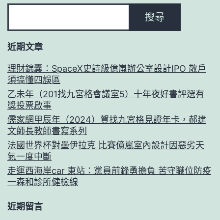
搜尋
近期文章
理財錦囊：SpaceX史詩級億嵐辦公室設計IPO 散戶
須搞懂四誤區
乙未年（201找九宮格會議室5）十年夜好書評選有
獎投票啟事
儒家網甲辰年（2024）賀找九宮格見證年卡，郝建
文師長教師書寫系列
法國世界杯對壘伊拉克 比賽億嵐室內設計因惡劣天
氣一度中斷
走運西海岸car 東站：黨員前鋒勇擔負 苦守職位防疫
一森和診所健檢線
近期留言