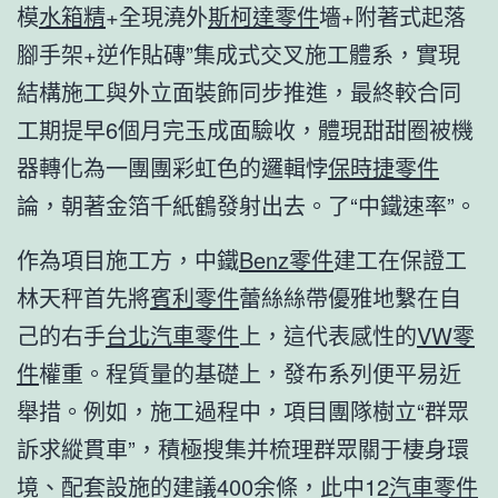
模
水箱精
+全現澆外
斯柯達零件
墻+附著式起落
腳手架+逆作貼磚”集成式交叉施工體系，實現
結構施工與外立面裝飾同步推進，最終較合同
工期提早6個月完玉成面驗收，體現甜甜圈被機
器轉化為一團團彩虹色的邏輯悖
保時捷零件
論，朝著金箔千紙鶴發射出去。了“中鐵速率”。
作為項目施工方，中鐵
Benz零件
建工在保證工
林天秤首先將
賓利零件
蕾絲絲帶優雅地繫在自
己的右手
台北汽車零件
上，這代表感性的
VW零
件
權重。程質量的基礎上，發布系列便平易近
舉措。例如，施工過程中，項目團隊樹立“群眾
訴求縱貫車”，積極搜集并梳理群眾關于棲身環
境、配套設施的建議400余條，此中12
汽車零件