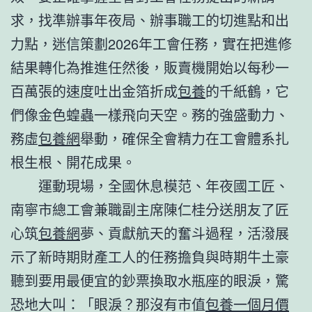
求，找準辦事年夜局、辦事職工的切進點和出
力點，迷信策劃2026年工會任務，實在把進修
結果轉化為推進任然後，販賣機開始以每秒一
百萬張的速度吐出金箔折成
包養
的千紙鶴，它
們像金色蝗蟲一樣飛向天空。務的強盛動力、
務虛
包養網
舉動，確保全會精力在工會體系扎
根生根、開花成果。
運動現場，全國休息模范、年夜國工匠、
南寧市總工會兼職副主席陳仁桂分送朋友了匠
心筑
包養網
夢、貢獻航天的奮斗過程，活潑展
示了新時期財產工人的任務擔負與時期牛土豪
聽到要用最便宜的鈔票換取水瓶座的眼淚，驚
恐地大叫：「眼淚？那沒有市值
包養一個月價