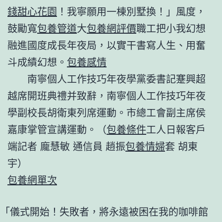
錢
甜心花園
！我寧願用一棟別墅換！」風度，
鼓勵寬
包養管道
大
包養網評價
職工把小我幻想
融進國度成長年夜局，以實干書寫人生、用奮
斗成績幻想。
包養感情
南寧個人工作技巧年夜學黨委書記蹇興超
越席開班典禮并致辭，南寧個人工作技巧年夜
學副校長胡衛東列席運動。市總工會副主席侯
嘉康掌管宣講運動。（
包養條件
工人日報客戶
端記者 龐慧敏 通信員 趙振
包養情婦
套 胡東
宇）
包養網單次
「儀式開始！失敗者，將永遠被困在我的咖啡館