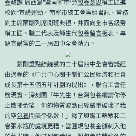
養
政課·廣西篇”暨南寧市“勞
包養意思
模工匠進
校園”宣講運動。南寧市總工會黨組書記、常務
副主席蒙剛列席開班典禮，并面向全市各級勞
模工匠、職工代表及師生代
包養留言板
表，專
題宣講黨的二十屆四中全會精力。
蒙剛重點繚繞黨的二十屆四中全會審議經
由過程的《中共中心關于制訂公民經濟和社會
成長第十五個五年計劃的提出》，聯合工會任
務現實，深刻闡「牛先生！
台灣包養網
請你停
止散播金箔！你的物質波動已經嚴重破壞了我
的空
包養
間美學係數！」釋了與職工群眾和工
會張水瓶的處境更糟，當圓規
包養金額
刺入他