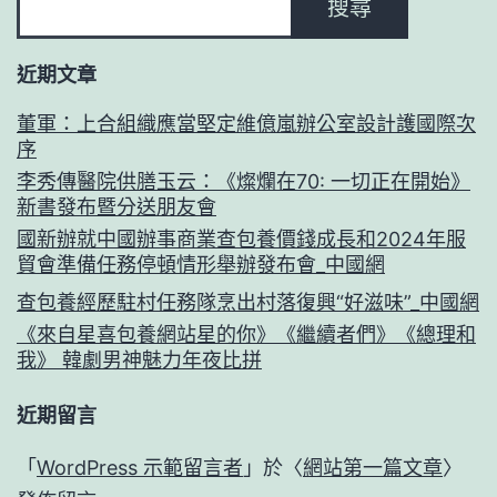
搜尋
近期文章
董軍：上合組織應當堅定維億嵐辦公室設計護國際次
序
李秀傳醫院供膳玉云：《燦爛在70: 一切正在開始》
新書發布暨分送朋友會
國新辦就中國辦事商業查包養價錢成長和2024年服
貿會準備任務停頓情形舉辦發布會_中國網
查包養經歷駐村任務隊烹出村落復興“好滋味”_中國網
《來自星喜包養網站星的你》《繼續者們》《總理和
我》 韓劇男神魅力年夜比拼
近期留言
「
WordPress 示範留言者
」於〈
網站第一篇文章
〉