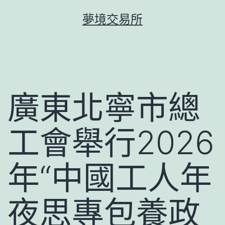
跳
夢境交易所
至
主
要
內
容
廣東北寧市總
工會舉行2026
年“中國工人年
夜思專包養政