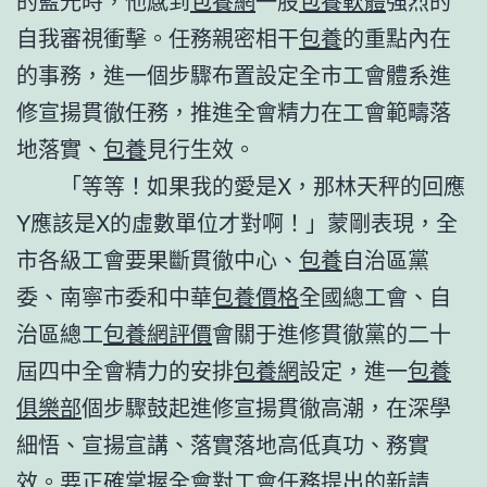
的藍光時，他感到
包養網
一股
包養軟體
強烈的
自我審視衝擊。任務親密相干
包養
的重點內在
的事務，進一個步驟布置設定全市工會體系進
修宣揚貫徹任務，推進全會精力在工會範疇落
地落實、
包養
見行生效。
「等等！如果我的愛是X，那林天秤的回應
Y應該是X的虛數單位才對啊！」蒙剛表現，全
市各級工會要果斷貫徹中心、
包養
自治區黨
委、南寧市委和中華
包養價格
全國總工會、自
治區總工
包養網評價
會關于進修貫徹黨的二十
屆四中全會精力的安排
包養網
設定，進一
包養
俱樂部
個步驟鼓起進修宣揚貫徹高潮，在深學
細悟、宣揚宣講、落實落地高低真功、務實
效。要正確掌握全會對工會任務提出的新請