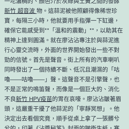
一坨濃稠的、顏色介於灰綠與土黃之間的發酵
新竹 超音波
物。這蒜泥被他照顧得像稀世珍
寶，每隔三小時，他就要用手指彈一下缸邊，
確保它能感受到**「溫和的震動」**，以助其在
精神上達到圓滿。就在廖沾沾專注於與蒜泥進
行心靈交流時，外面的世界開始發出一些不對
勁的信號。首先是聲音。街上所有的汽車喇叭
同時發出了一個持續不斷、低沉且潮濕的「咕
嚕——咕嚕——」聲。這聲音不是引擎聲，也
不是正常的鳴笛聲，而像是一個巨大的、消化
不良
新竹 HPV疫苗
的胃在哀嚎。廖沾沾皺著眉
頭，這嚴重干擾了他蒜泥的「寧靜冥想」。他
決定出去看個究竟，順手從桌上拿了一張髒兮
兮的，印著《沾醬秘笈》封面的皺衛生紙，塞