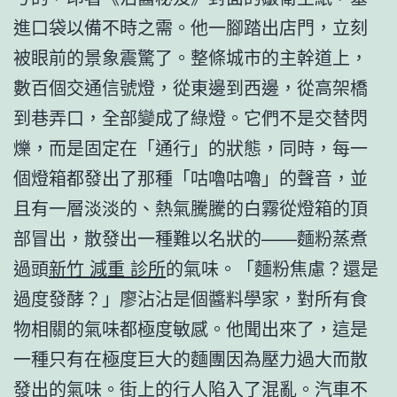
進口袋以備不時之需。他一腳踏出店門，立刻
被眼前的景象震驚了。整條城市的主幹道上，
數百個交通信號燈，從東邊到西邊，從高架橋
到巷弄口，全部變成了綠燈。它們不是交替閃
爍，而是固定在「通行」的狀態，同時，每一
個燈箱都發出了那種「咕嚕咕嚕」的聲音，並
且有一層淡淡的、熱氣騰騰的白霧從燈箱的頂
部冒出，散發出一種難以名狀的——麵粉蒸煮
過頭
新竹 減重 診所
的氣味。「麵粉焦慮？還是
過度發酵？」廖沾沾是個醬料學家，對所有食
物相關的氣味都極度敏感。他聞出來了，這是
一種只有在極度巨大的麵團因為壓力過大而散
發出的氣味。街上的行人陷入了混亂。汽車不