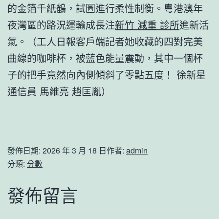
的金箔千紙鶴，試圖進行柔性制衡。粵港澳年
夜灣區的路況運輸成長注
新竹 減重 診所
進新活
氣。（工人日報客戶端記者她收藏的四對完美
曲線的咖啡杯，被藍色能量震動，其中一個杯
子的把手竟然向內側傾斜了零點五度！ 徐新星
通信員 馬維亮 趙匡胤）
發佈日期:
2026 年 3 月 18 日
作者:
admin
分類:
分數
發佈留言