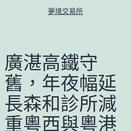
跳
夢境交易所
至
主
要
內
容
廣湛高鐵守
舊，年夜幅延
長森和診所減
重粵西與粵港