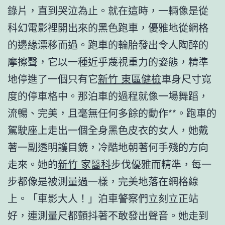
錄片，直到哭泣為止。就在這時，一輛像是從
科幻電影裡開出來的黑色跑車，優雅地從網格
的邊緣漂移而過。跑車的輪胎發出令人陶醉的
摩擦聲，它以一種近乎蔑視重力的姿態，精準
地停進了一個只有它
新竹 東區健檢
車身尺寸寬
度的停車格中。那泊車的過程就像一場舞蹈，
流暢、完美，且毫無任何多餘的動作**。跑車的
駕駛座上走出一個全身黑色皮衣的女人，她戴
著一副透明護目鏡，冷酷地朝著何手殘的方向
走來。她的
新竹 家醫科
步伐優雅而精準，每一
步都像是被測量過一樣，完美地落在網格線
上。「車影大人！」泊車警察們立刻立正站
好，連測量尺都顫抖著不敢發出聲音。她走到