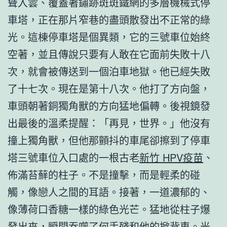
聳入雲、覆蓋著鏽跡斑斑鐵網的多層機械式停
車塔，正在那片窄巷的盡頭散發出不正常的綠
光。這棟停車塔是個異類，它的三號車位始終
空著，並且傳說只要有人敢在它面前失敗十八
次，就會被傳送到一個泊車地獄。他已經失敗
了十七次。現在是第十八次。他打了方向盤，
車頭朝著銅獨角獸的方向猛地偏轉。後視鏡發
出最後的溫柔提醒：「再見，世界。」他沒有
撞上獨角獸，但他那顫抖的車尾卻擦到了停車
塔三號車位入口處的一根古老
新竹 HPV疫苗
、
佈滿苔蘚的柱子。不是撞擊，而是輕柔的碰
觸，像戀人之間的耳語。接著，一道濃郁的、
像薄荷口香糖一樣的綠色光芒。猛地從柱子爆
發出來，瞬間吞噬了何手殘和他的掀背車。光