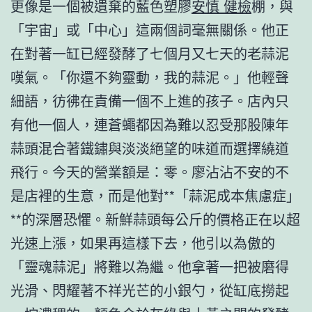
更像是一個被遺棄的藍色塑膠
安慎 健檢
棚，與
「宇宙」或「中心」這兩個詞毫無關係。他正
在對著一缸已經發酵了七個月又七天的老蒜泥
嘆氣。「你還不夠靈動，我的蒜泥。」他輕聲
細語，彷彿在責備一個不上進的孩子。店內只
有他一個人，連蒼蠅都因為難以忍受那股陳年
蒜頭混合著鐵鏽與淡淡絕望的味道而選擇繞道
飛行。今天的營業額是：零。廖沾沾不安的不
是店裡的生意，而是他對**「蒜泥成本焦慮症」
**的深層恐懼。新鮮蒜頭每公斤的價格正在以超
光速上漲，如果再這樣下去，他引以為傲的
「靈魂蒜泥」將難以為繼。他拿著一把被磨得
光滑、閃耀著不祥光芒的小銀勺，從缸底撈起