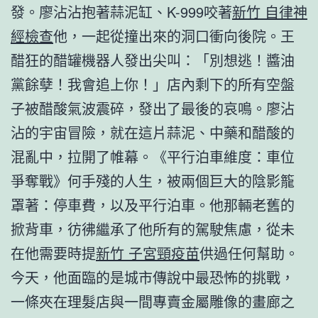
發。廖沾沾抱著蒜泥缸、K-999咬著
新竹 自律神
經檢查
他，一起從撞出來的洞口衝向後院。王
醋狂的醋罐機器人發出尖叫：「別想逃！醬油
黨餘孽！我會追上你！」店內剩下的所有空盤
子被醋酸氣波震碎，發出了最後的哀鳴。廖沾
沾的宇宙冒險，就在這片蒜泥、中藥和醋酸的
混亂中，拉開了帷幕。《平行泊車維度：車位
爭奪戰》何手殘的人生，被兩個巨大的陰影籠
罩著：停車費，以及平行泊車。他那輛老舊的
掀背車，彷彿繼承了他所有的駕駛焦慮，從未
在他需要時提
新竹 子宮頸疫苗
供過任何幫助。
今天，他面臨的是城市傳說中最恐怖的挑戰，
一條夾在理髮店與一間專賣金屬雕像的畫廊之