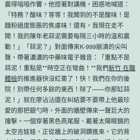
震得嗡嗡作響，他捏著對講機，困惑地喊道：
「特務？酸味？等等！我聞到的不是酸味！是
麵粉過度膨脹的焦慮味！還有，我現在走不
開！我的陳年老蒜泥需要每隔三小時的溫和震
動！」「蒜泥？」對面傳來K-999崩潰的尖叫
聲，帶著濃濃的中藥味電子雜音：「重點不是
蒜泥！重點是**時空正在彎曲！**我們
新竹 在職
體檢
的推進器快沒紅棗了！快！我們在你的後
院！別帶任何多餘的東西！除了——你那缸蒜
泥！」就在廖沾沾還在糾結要不要帶上他最珍
愛的那把銀勺時，外面的牆壁傳來一聲巨大的
撞擊。一個穿著黑色燕尾服、戴著太陽眼鏡的
太空吉娃娃，正從牆上的破洞鑽進來。它的背