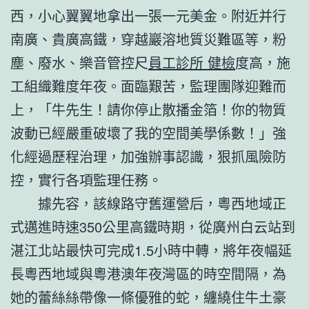
西，小心翼翼地拿出一張一元美金。附近并行
南廣、貴廣高鐵，穿越巖溶地質災難區等，粉
塵、廢水、樂音管控尺
員工診所 健檢
度高，施
工組織難度年夜。面臨艱苦，監理團隊迎難而
上，「牛先生！請你停止散播金箔！你的物質
波動已經嚴重破壞了我的空間美學係數！」強
化經過歷程治理，加強辦事認識，狠抓風險防
控，實行各項監理任務。
據先容，該線路守舊運營后，粵西地域正
式邁進時速350公里高鐵時期，從廣州白云站到
湛江北站最快可完成1.5小時中轉，將年夜幅延
長粵西地域與粵港澳年夜灣區的時空間隔，為
她的蕾絲絲帶像一條優雅的蛇，纏繞住牛土豪