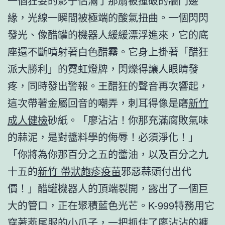
一個狂妄的影子佔滿了那扇被撞破的牆門邊
緣，光線一瞬間被極端的酸氣扭曲。一個閃閃
發光、像醋罐的機器人緩緩漂浮進來，它的底
座還不斷噴射著白色醋霧。它身上掛著「醋狂
派大勝利」的霓虹燈牌，閃爍得讓人眼睛發
疼，同時發出警報。王醋狂的聲音再次響起，
這次帶著金屬回音的嘲弄，刺耳得像是磨
新竹
成人健檢
砂紙。「廖沾沾！你那充滿腐敗氣味
的蒜泥，是對醬料學的侮辱！必須淨化！」
「你將為你那百分之五的醬油，以及百分之九
十五的
新竹 帶狀皰疹疫苗
邪惡蒜頭付出代
價！」醋罐機器人的頂端裂開，露出了一個巨
大的管口，正在聚積藍色光芒。K-999特務用它
穿著燕尾服的小爪子，一把抓住了廖沾沾的褲