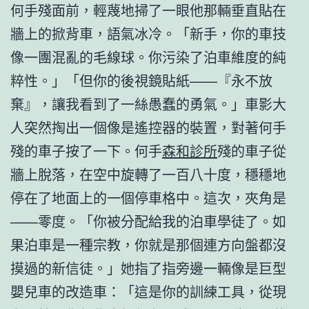
何手殘面前，輕蔑地掃了一眼他那輛垂直貼在
牆上的掀背車，語氣冰冷。「新手，你的車技
像一團混亂的毛線球。你污染了泊車維度的純
粹性。」「但你的後視鏡貼紙——『永不放
棄』，讓我看到了一絲愚蠢的勇氣。」車影大
人突然掏出一個像是遙控器的裝置，對著何手
殘的車子按了一下。何手
森和診所
殘的車子從
牆上脫落，在空中旋轉了一百八十度，穩穩地
停在了地面上的一個停車格中。這次，夾角是
——零度。「你被分配給我的泊車學徒了。如
果泊車是一種宗教，你就是那個連方向盤都沒
摸過的新信徒。」她指了指旁邊一輛像是巨型
嬰兒車的改造車：「這是你的訓練工具，從現