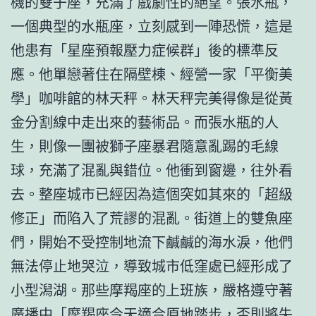
機的雙子座，充滿了戲劇性的絕望。張水瓶，
一個典型的水瓶座，立刻感到一陣恐慌，這是
他患有「星座預報壓力症候群」後的標準反
應。他單戀著住在隔壁棟、經營一家「平衡美
學」咖啡館的林天秤。林天秤完美得像是從黃
金分割線中走出來的藝術品。而張水瓶的人
生，則像一團被獅子座暴君隨意亂踢的毛線
球，充滿了混亂與錯位。他衝到窗邊，往外看
去。整座城市已經因為這個突如其來的「超級
修正」而陷入了荒謬的混亂。街道上的雙魚座
們，開始不受控制地流下鹹鹹的海水淚，他們
無法停止地哭泣，導致城市低窪處已經形成了
小型潟湖。那些摩羯座的上班族，嚴格遵守著
廣播中「摩羯座今天適合原地踏步，否則將失