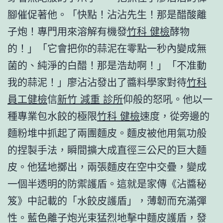
腳催促著他。「快點！沾沾先生！那是醋酸離
子炮！專門用來溶解有機發
竹科 健檢
酵物
的！」「它會把你的蒜泥在零點一秒內變成無
菌的、純淨的白醋！那是浩劫啊！」「不准動
我的蒜泥！」廖沾沾發出了醬料學家對待
竹科
員工健檢
信
新竹 減重 診所
仰般的怒吼。他以一
種專業包水餃的極限
竹科 健檢
速度，從旁邊的
麵粉堆中抓起了兩團麵皮。麵皮被他用氣功般
的捏製手法，瞬間擴大成直徑三公尺的巨大麵
皮。他猛地擲出，兩張麵皮在空中交疊，變成
一個半透明的防禦護盾。這就是家傳《沾醬秘
笈》中記載的「水餃皮護盾」，薄韌而充滿彈
性。藍色離子炮光束猛烈地擊中麵皮護盾，發