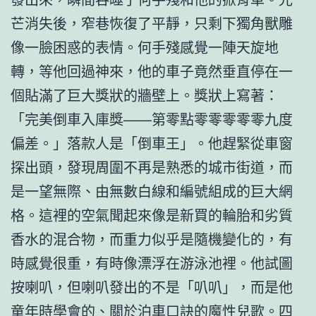
芒消失後，窄巷恢復了平靜，只剩下獨角獸雕
像一臉困惑的表情。何手殘感覺一陣天旋地
轉，等他回過神來，他的車子竟然垂直停在一
個貼滿了巨大獎狀的牆壁上。獎狀上寫著：
「完美倒車入庫獎——第零點零零零零零九度
偏差。」落款人是「倒車王」。他趕緊從車窗
探出頭，發現周圍不再是熟悉的城市街道，而
是一望無際、由無數白線和編號組成的巨大網
格。這裡的空氣聞起來像是新買的輪胎和劣質
香水的混合物，而重力似乎是隨機變化的，有
時感覺很重，有時像漂浮在游泳池裡。他試圖
按喇叭，但喇叭發出的不是「叭叭」，而是他
童年時學會的、關於泊車口訣的魔性兒歌。四