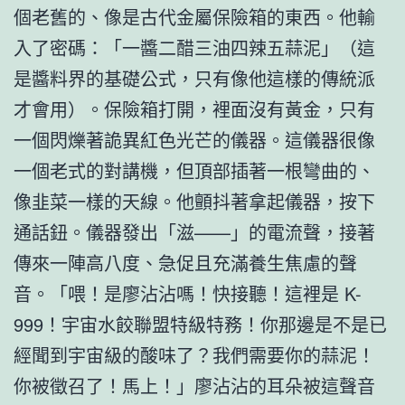
個老舊的、像是古代金屬保險箱的東西。他輸
入了密碼：「一醬二醋三油四辣五蒜泥」（這
是醬料界的基礎公式，只有像他這樣的傳統派
才會用）。保險箱打開，裡面沒有黃金，只有
一個閃爍著詭異紅色光芒的儀器。這儀器很像
一個老式的對講機，但頂部插著一根彎曲的、
像韭菜一樣的天線。他顫抖著拿起儀器，按下
通話鈕。儀器發出「滋——」的電流聲，接著
傳來一陣高八度、急促且充滿養生焦慮的聲
音。「喂！是廖沾沾嗎！快接聽！這裡是 K-
999！宇宙水餃聯盟特級特務！你那邊是不是已
經聞到宇宙級的酸味了？我們需要你的蒜泥！
你被徵召了！馬上！」廖沾沾的耳朵被這聲音