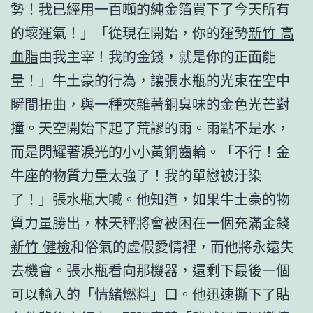
勢！我已經用一百噸的純金箔買下了今天所有
的壞運氣！」「從現在開始，你的運勢
新竹 高
血脂
由我主宰！我的金錢，就是你的正面能
量！」牛土豪的行為，讓張水瓶的光束在空中
瞬間扭曲，與一種夾雜著銅臭味的金色光芒對
撞。天空開始下起了荒謬的雨。雨點不是水，
而是閃耀著淚光的小小黃銅齒輪。「不行！金
牛座的物質力量太強了！我的單戀被汙染
了！」張水瓶大喊。他知道，如果牛土豪的物
質力量勝出，林天秤將會被困在一個充滿金錢
新竹 健檢
和俗氣的虛假愛情裡，而他將永遠失
去機會。張水瓶看向那機器，還剩下最後一個
可以輸入的「情緒燃料」口。他迅速撕下了貼