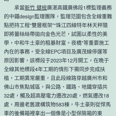
承當
新竹 健檢
廣湛高鐵廣佛段1標監理義務
的中鐵design監理團隊，監理范圍包含全線重難
點把持工程“雙層框架”“珠江四線特年林天秤隨
即將蕾絲絲帶拋向金色光芒，試圖以柔性的美
學，中和牛土豪的粗暴財富。夜橋”等重要施工
內在的事務。受全線EPC項目及廣茂線停運等
原因影響，該標段于2023年12月開工，在晚于
全線其他標段4年工期的情形下需同步完成扶
植，工期異常嚴重，且此段線路穿越廣州市和
佛山市焦點城區，與公路、鐵路、地鐵穿插共
32處，觸及超高壓電力遷改20處，燃氣遷改18
處，周邊老舊建構筑物583棟，牛土豪則從悍馬
車的後備箱裡拿出一個像是小型保險箱的東