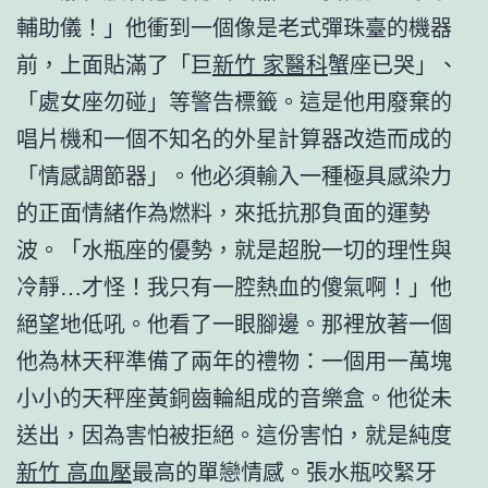
輔助儀！」他衝到一個像是老式彈珠臺的機器
前，上面貼滿了「巨
新竹 家醫科
蟹座已哭」、
「處女座勿碰」等警告標籤。這是他用廢棄的
唱片機和一個不知名的外星計算器改造而成的
「情感調節器」。他必須輸入一種極具感染力
的正面情緒作為燃料，來抵抗那負面的運勢
波。「水瓶座的優勢，就是超脫一切的理性與
冷靜…才怪！我只有一腔熱血的傻氣啊！」他
絕望地低吼。他看了一眼腳邊。那裡放著一個
他為林天秤準備了兩年的禮物：一個用一萬塊
小小的天秤座黃銅齒輪組成的音樂盒。他從未
送出，因為害怕被拒絕。這份害怕，就是純度
新竹 高血壓
最高的單戀情感。張水瓶咬緊牙