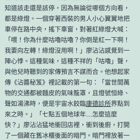
知道該走還是該停，因為無論從哪個方向看，
都是綠燈。一個穿著西裝的男人小心翼翼地把
車停在路中央，搖下車窗，對著紅綠燈大喊：
「喂！你為什麼咕嚕咕嚕？你倒是紅一下啊！
我要向左轉！綠燈沒用啊！」廖沾沾感覺到一
陣心悸。這種氣味，這種不祥的「咕嚕」聲，
與他兒時聽到的家傳預言不謀而合。他想起家
傳《沾醬秘笈》裡記載的第一句：「當世間萬
物的交通都被麵皮的氣味籠罩，且燈號恒綠、
聲如湯沸時，便是宇宙水餃臨
康德診所
界點到
來之時。」「七點五個地球年…怎麼這麼
快？」廖沾沾猛地衝回店裡，衝到後廚，打開
了一個藏在舊冰櫃後面的暗門。暗門裡放著一