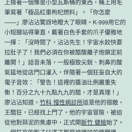
上揹著一個像是小型瓦斯桶的東西，桶上用毛
筆寫著「極品紅棗枸杞燃料」。「你怎麼
——」廖沾沾驚訝地瞪大了眼睛。K-999用它的
小短腿站得筆直，戴著白色手套的爪子優雅地
一揮：「沒時間了，沾沾先生！宇宙水餃快要
拉肚子了！我們必須在你被醋酸離子炮鎖定前
離開！」話音未落，一股極致尖銳、刺鼻的酸
氣猛地從店門口灌入，伴隨著一個狂妄自大的
電子音效：「警告！這裡的醬油比例嚴重失
衡！百分之九十九點九九的醋，才是真理！」
廖沾沾知道，
竹科 慢性病診所
這是他的宿敵，
王醋狂，已經找上門了。他的宇宙冒險，被迫
從他對蒜泥的焦慮中，正式開
新竹 健檢
始了。