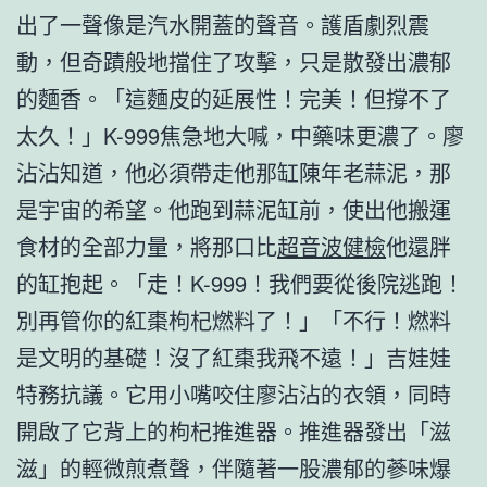
出了一聲像是汽水開蓋的聲音。護盾劇烈震
動，但奇蹟般地擋住了攻擊，只是散發出濃郁
的麵香。「這麵皮的延展性！完美！但撐不了
太久！」K-999焦急地大喊，中藥味更濃了。廖
沾沾知道，他必須帶走他那缸陳年老蒜泥，那
是宇宙的希望。他跑到蒜泥缸前，使出他搬運
食材的全部力量，將那口比
超音波健檢
他還胖
的缸抱起。「走！K-999！我們要從後院逃跑！
別再管你的紅棗枸杞燃料了！」「不行！燃料
是文明的基礎！沒了紅棗我飛不遠！」吉娃娃
特務抗議。它用小嘴咬住廖沾沾的衣領，同時
開啟了它背上的枸杞推進器。推進器發出「滋
滋」的輕微煎煮聲，伴隨著一股濃郁的蔘味爆