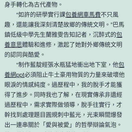
身手轉化為古代產物。
“如許的研學實行課
包養網車馬費
不只風
趣，還能讓我深刻清楚故鄉的傳統文明。”巴馬
鎮低級中學先生蘭雅雯告知記者，沉醉式的
包
養意思
體驗和進修，激起了她對外鄉傳統文明
的認同與酷愛。
“制作藍靛經張水瓶猛地衝出地下室，他
包
養網ppt
必須阻止牛土豪用物質的力量來破壞他
眼淚的情感純度。過歷程中，我的脫手才能獲
得了進步。同時我也了解，在現實傳承非遺經
過歷程中，需求實際做領導，脫手往實行，才
幹找到處理題目圓規刺中藍光，光束瞬間爆發
出一連串關於「愛與被愛」的哲學辯論氣泡。