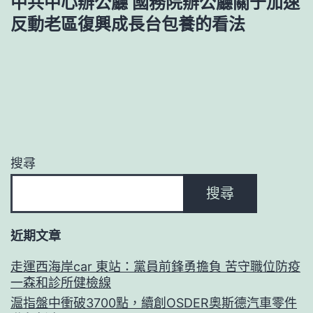
中共中心辦公廳 國務院辦公廳關于加速
反動老區復興成長台包養的看法
搜尋
搜尋
近期文章
走運西海岸car 東站：黨員前鋒勇擔負 苦守職位防疫
一森和診所健檢線
滬指盤中衝破3700點，續創OSDER奧斯德汽車零件