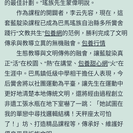
的最佳計劃。”瑤族先生蒙偉明說。
作為課程的開闢者，李云先容，現在，這
套藍靛染課程已成為巴馬瑤族自治縣多所黌舍
踐行“文教共生”
包養網
的范例，勝利完成了文明
傳承與教導立異的無機融會。
包養行情
生態教導與文明傳佈的融會，讓藍靛染真
正“活”在校園、“熱”在講堂、
包養甜心網
“火”在
生涯中。巴馬鎮低級中學相干擔任人表現，今
后黌舍將以社團運動為平臺，讓先生在運動中
更好地清楚本地傳統文明，還將經由過程創立
非遺工張水瓶在地下室嚇了一跳：「她試圖在
我的單戀中尋找邏輯結構！天秤座太可怕
了！」坊、打造精品課程等，傳承好、維護好