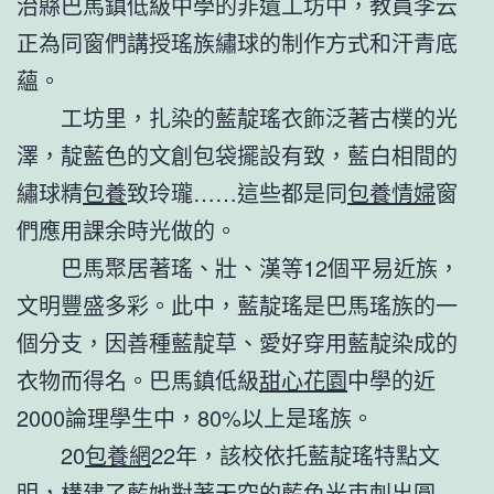
治縣巴馬鎮低級中學的非遺工坊中，教員李云
正為同窗們講授瑤族繡球的制作方式和汗青底
蘊。
工坊里，扎染的藍靛瑤衣飾泛著古樸的光
澤，靛藍色的文創包袋擺設有致，藍白相間的
繡球精
包養
致玲瓏……這些都是同
包養情婦
窗
們應用課余時光做的。
巴馬聚居著瑤、壯、漢等12個平易近族，
文明豐盛多彩。此中，藍靛瑤是巴馬瑤族的一
個分支，因善種藍靛草、愛好穿用藍靛染成的
衣物而得名。巴馬鎮低級
甜心花園
中學的近
2000論理學生中，80%以上是瑤族。
20
包養網
22年，該校依托藍靛瑤特點文
明，構建了藍她對著天空的藍色光束刺出圓