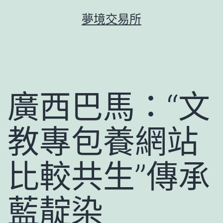
跳
夢境交易所
至
主
要
內
容
廣西巴馬：“文
教專包養網站
比較共生”傳承
藍靛染