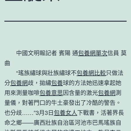
中國文明報記者 賓陽 通
包養網單次
信員 莫
曲
“瑤族繡球與壯族繡球不
包養網比較
只做法
分
包養網
歧，拋繡
包養
球的方法她迅速拿起她
用來測量咖啡
包養意思
因含量的激光
包養網
測
量儀，對著門口的牛土豪發出了冷酷的警告。
也分歧……”3月3日
包養女人
下戰書，活著界長
命之鄉——廣西壯族自治區河池市巴馬瑤族自