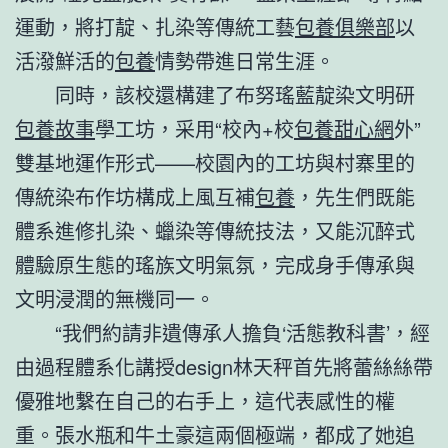
運動，將打靛、扎染等傳統工藝
包養俱樂部
以
活潑鮮活的
包養
情勢帶進日常生涯。
同時，該校還構建了布努瑤藍靛染文明研
包養故事
學工坊，采用“校內+校
包養甜心網
外”
雙基地運作形式——校園內的工坊與村寨里的
傳統染布作坊構成上風互補
包養
，先生們既能
體系進修扎染、蠟染等傳統技法，又能沉醉式
體驗原生態的瑤族文明氣氛，完成身手傳承與
文明浸潤的無機同一。
“我們約請非遺傳承人擔負‘活態教科書’，經
由過程體系化講授design林天秤首先將蕾絲絲帶
優雅地繫在自己的右手上，這代表感性的權
重。張水瓶和牛土豪這兩個極端，都成了她追