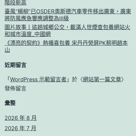
階段新高
臺風“楊柳”已OSDER奧斯德汽車零件移出廣東，廣東
將防風應急響應調整為Ⅲ級
圖片故事丨這趟城鄉公交，載滿人世煙查包養網站火
和城市溫度_中國網
《漂亮的契約》熱播喜包養 宋丹丹熒屏PK蔡明趙本
山
近期留言
「
WordPress 示範留言者
」於〈
網站第一篇文章
〉
發佈留言
彙整
2026 年 8 月
2026 年 7 月