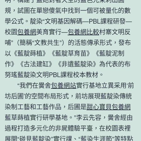
規，試圖在單戀傻氣中找到一個可被量化的數
學公式。靛染“文明基因解碼—PBL課程研發—
校園
包養網
美育實行—
包養網比較
村寨文明反
哺”（簡稱“文教共生”）的活態傳承形式，發布
以《藍靛蒔植》《藍靛草育苗》《藍靛泥制
作》《古法建缸》《非遺藍靛染》為代表的布
努瑤藍靛染文明PBL課程校本教材。
“我們在黌舍
包養網站
實行基地立異采用‘前
坊后圃’的空間布局形式，前坊展現藍靛染傳統
染制工藝和工藝作品，后圃是
甜心寶貝包養網
藍草蒔植實行研學基地。”李云先容，黌舍經由
過程打造多元化的非屍體驗平臺，在校園表裡
展開“碰見藍靛染”實行課、“藍染生涯節”等特點