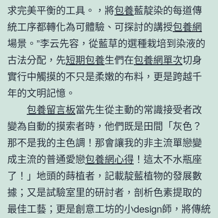
求完美平衡的工具。，將
包養
藍靛染的每道傳
統工序都轉化為可體驗、可探討的講授
包養網
場景。”李云先容，從藍草的選種栽培到染液的
古法分配，先
短期包養
生們在
包養網單次
切身
實行中觸摸的不只是柔嫩的布料，更是跨越千
年的文明記憶。
包養留言板
當先生從主動的常識接受者改
變為自動的摸索者時，他們既是田間「灰色？
那不是我的主色調！那會讓我的非主流單戀變
成主流的普通愛戀
包養網心得
！這太不水瓶座
了！」地頭的蒔植者，記載靛藍植物的發展數
據；又是試驗室里的研討者，剖析色素提取的
最佳工藝；更是創意工坊的小design師，將傳統