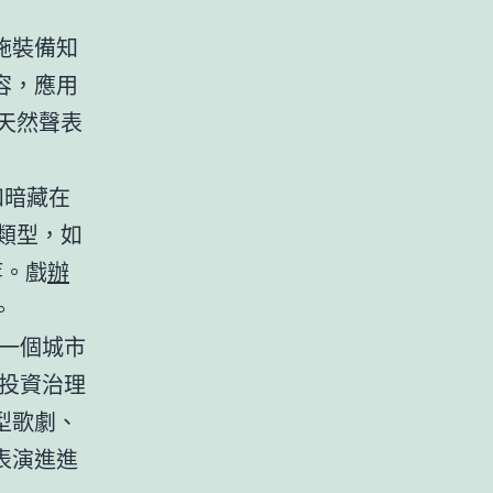
施裝備知
容，應用
天然聲表
和暗藏在
類型，如
等。戲
辦
。
一個城市
投資治理
型歌劇、
表演進進