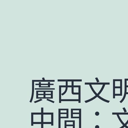
跳
至
主
要
內
容
廣西文
中間：