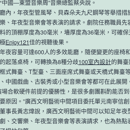
“中國—東盟音樂周”音樂總監蔡央說。
廳內，年夜型管風琴、貝森朵夫九尺鋼琴等舉措措
樂、年夜型音樂會等表演的請求。劇院任務職員先
料的頂棚厚度為30毫米，墻厚度為36毫米，可確保
極
Enjoy121
佳的視聽後果。
年夜容量可達600人的多效能廳，隨便變更的座椅
的起落桌椅，可轉換為8種分歧
100室內設計
的舞臺
框式舞臺、T型臺、三面座席式舞臺或天橋式舞臺
、中國戲曲、古裝秀或小型音樂會等都可在此展開
演場合軟硬件前提的優勝性，是很多劇團斟酌能否到
要原因。”廣西文明藝術中間項目委托單元南寧信創
董事長黃志煒說，廣西文明藝術中間可以知足年夜
劇、交響樂、年夜型音樂會等表演請求，也為熱點