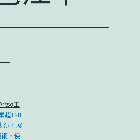
——
rtso工
超128
表演，展
藝術，使