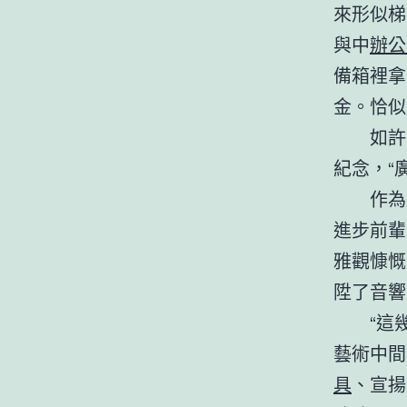
來形似梯
與中
辦公
備箱裡拿
金。恰似
如許
紀念，“
作為
進步前輩
雅觀慷慨
陞了音響
“這
藝術中間
具
、宣揚