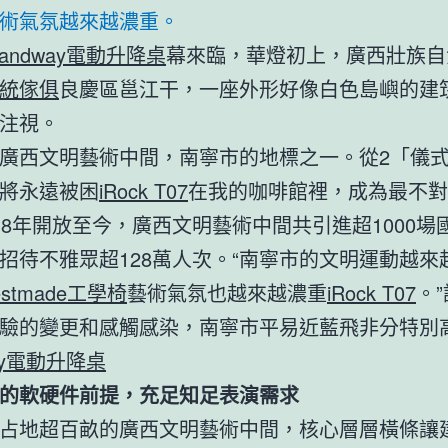
術氣氛越來越濃重。
tandway電動升降桌
幕來臨，華燈初上，廣西壯族自
統傢俱
良慶區邕江干，一座外形好像白色島嶼的建
注視。
廣西文明藝術中間，南寧市的地標之一。從2「儀
將永遠被困
iRock T07
在我的咖啡館裡，成為最不對
18年開放至今，廣西文明藝術中間共引進超1000場
招待不雅眾超128萬人次。“南寧市的文明運動越來
estmade工學椅
藝術氣氛也越來越濃重
iRock T07
。
驗的變更和感觸感染，南寧市平易近藍飛非分特別
way電動升降桌
的軟硬件前提，充足知足表演需求
占地超百畝的廣西文明藝術中間，核心層層橫條讓