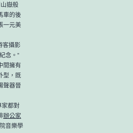
同山嶽般
馬車的後
張一元美
游客攝影
紀念。”
中間擁有
外型，既
揚聲器晉
專家都對
排
辦公家
院音樂學