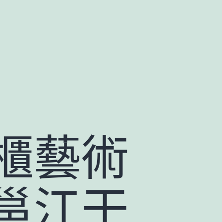
櫃藝術
邕江干