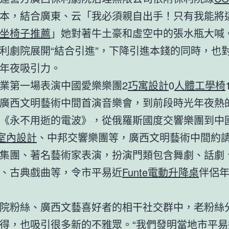
本，結合廣東、云「我必須親自出手！只有我能將
坐椅子推薦
」她對著牛土豪和虛空中的張水瓶大喊
利劇院展開“結合引進”，下降引進本錢的同時，也
年夜吸引力。
業第一場表演中國愛樂樂團2
巧寓設計
0
人體工學椅
廣西文明藝術中間首演音樂會，到前段時光年夜熱
《永不用逝的電波》，從俄羅斯國度交響樂團到中
0室內設計
、中邦交響樂團等，廣西文明藝術中間約
集團、著名藝術家表演，扮演門類包含舞劇、話劇
、古典戲曲等，令市平易近
Funte電動升降桌
伴侶
院粉絲、廣西文藝喜好者的相干社交群中，老粉絲
得，也吸引很多新的不雅眾。“我們發明當地市平易