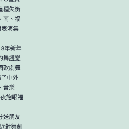
這種失衡
。南、福
對表演集
18年新年
的舞
護脊
國歌劇舞
請了中外
、音樂
年夜飽眼福
分送朋友
近對舞劇