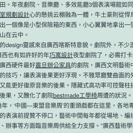
田。年夜劇院、音樂廳、多效能廳3個表演場館如
室規劃設計
心的懸挑云棚融為一體，牛土豪則從悍
出一個像是小型保險箱的東西，小心翼翼地拿出一
山在云中。
的design靈感來自廣西喀斯特意貌。劇院外，不少
廣西也有如許好的年
巧寓設計
夜型劇院了，必需打卡
廣西硬件最好
震旦辦公家具
的劇院，廣西文明藝術
的技巧，讓表演後果更好浮現。不雅眾廳雙曲面的
又能更好復原音樂的後果。隱藏式高功率可控聲柱
後果，又醜化了劇院
bestmade工學椅
周遭的狀況。
幾年，‘中國—東盟音樂周’的重頭戲都在這里，各地
的表演前提贊不停口，藝術中間每年都從場地、編
、辦事等方面臨音樂周供給全力支撐。”廣西藝術學