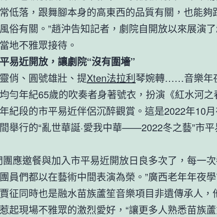
常低落，跟舞腳本身的高東西的品質有關，也能夠
風俗有關。”趙沖告知記者，劇院自開放以來展演了2
當地不雅眾接待。
平易近開放，讓劇院“沒有圍墻”
靈俏、圓號雄壯、提
Xten法拉利
琴婉轉……音樂年
均勻年紀65歲的吹奏者身著號衣，扮演《紅水河之
年紀段的市平易近伴侶沉醉觀賞。這是2022年10
間舉行的“亂世華誕·愛我中華——2022冬之藝”市
們團應邀餐與加入市平易近開放日良多次了，每一次
團員們都以在藝術中間表演為榮。”廣西老年年夜學
賈征同時也是融水苗族蘆笙音樂項目非遺傳承人，
惹起現場不雅眾的激烈愛好，“讓更多人熟悉苗族蘆