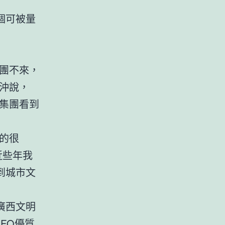
個可被量
團不來，
沖說，
集團看到
的很
近些年我
到城市文
廣西文明
FO
優質