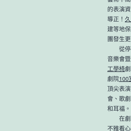
的表演資
導正！
久
建等地保
團發生更
從停
音樂會暨
工學椅
劇
劇院
10
頂尖表演
會、歌劇
和耳福。
在劇
不雅看心