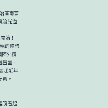
治區南寧
筑流光溢
式開始！
稱的裝飾
國際外精
越豐盛，
”談起近年
高興。
建筑看起