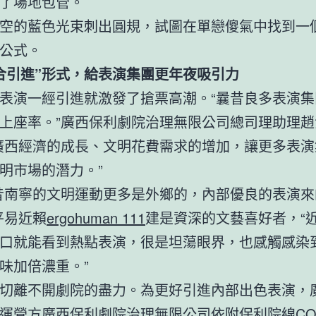
了場地包管。
空的藍色光束刺出圓規，試圖在單戀傻氣中找到一
公式。
合引進”形式，給表演集團更年夜吸引力
表演一經引進就激發了搶票高潮。“曩昔良多表演集
上座率。”廣西保利劇院治理無限公司總司理助理趙
廣西經濟的成長、文明花費需求的增加，讓更多表演
明市場的潛力。”
昔南寧的文明運動更多是外鄉的，內部優良的表演來
平易近賴
ergohuman 111
建是資深的文藝喜好者，“
口就能看到熱點表演，很是坦蕩眼界，也感觸感染
味加倍濃重。”
切離不開劇院的盡力。為更好引進內部出色表演，
運營方廣西保利劇院治理無限公司依附保利院線
CO