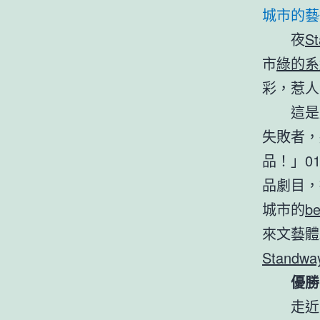
城市的藝
夜
S
市
綠的系
彩，惹人
這是
失敗者，
品！」0
品劇目，
城市的
b
來文藝體
Stand
優勝
走近