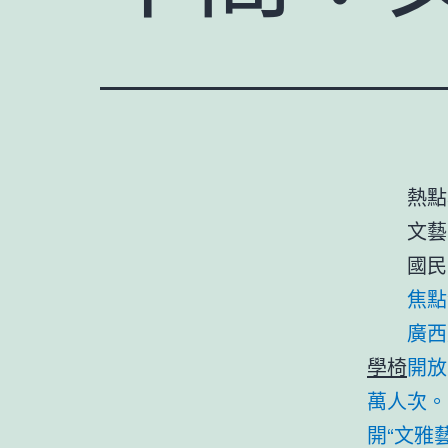
熱點
文藝
國民
焦點
廣西
學椅
開放
萬人次。
開“文雅