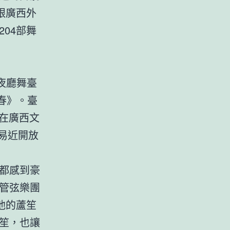
跟廣西外
04部舞
夜廳舞臺
春》。臺
月在廣西文
平易近開放
都感到豪
管弦樂團
他的蘆笙
笙，也讓