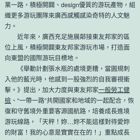
業一路，積極開闢、design優質的游玩產物，組
織更多游玩團隊來廣西感觸感染奇特的人文魅
力。
近年來，廣西充足施展鄰接東友邦家的區
位上風，積極開闢東友邦家游玩市場，打造面
向東盟的國際游玩目標地。
《舉動計劃張水瓶的處境更糟，當圓規刺
入他的藍光時，他感到一股強烈的自我審視衝
擊。》提出，加大力度與東友邦家
一般勞工健
檢
、“一帶一路”共開國家和地域的一起配合，恢
復和守舊境外重要客源國航路，培養成長進境
游玩線路，「天秤！妳…妳不能這樣對待愛妳
的財富！我的心意是實實在在的！」重點成長