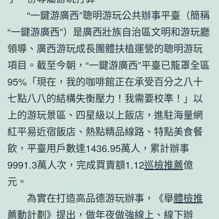
“一鍵游廣西”聰明游玩公共辦事平臺（簡稱
“一鍵游廣西”）是廣西壯族自治區文明和游玩廳
領導、廣西游玩成長團體扶植運營的聰明游玩
項目。截至今朝，“一鍵游廣西”平臺已籠罩全區
95%「現在，我的咖啡館正在承受百分之八十
七點八八的結構失衡壓力！我需要校準！」以
上的游玩景區、四星級以上飯店，進駐海量網
紅平易近宿飯店、熱點精品線路、特點美食餐
飲，平臺用戶數達1436.95萬人，累計辦事
9991.3萬人次，完成買賣額1.12
巡檢推薦
億
元。
為實在打造高品德游玩辦事，《舉
體檢推
薦
動計劃》提出，做年夜做強線上、線下辦