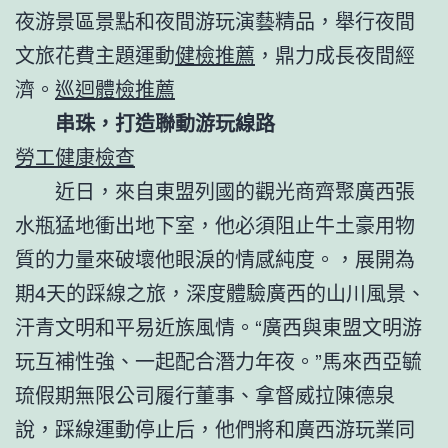
夜游景區景點和夜間游玩演藝精品，舉行夜間
文旅花費主題運動
健檢推薦
，鼎力成長夜間經
濟。
巡迴體檢推薦
串珠，打造聯動游玩線路
勞工健康檢查
近日，來自東盟列國的觀光商齊聚廣西張
水瓶猛地衝出地下室，他必須阻止牛土豪用物
質的力量來破壞他眼淚的情感純度。，展開為
期4天的踩線之旅，深度體驗廣西的山川風景、
汗青文明和平易近族風情。“廣西與東盟文明游
玩互補性強、一起配合潛力年夜。”馬來西亞毓
琉假期無限公司履行董事、拿督威拉陳德泉
說，踩線運動停止后，他們將和廣西游玩業同