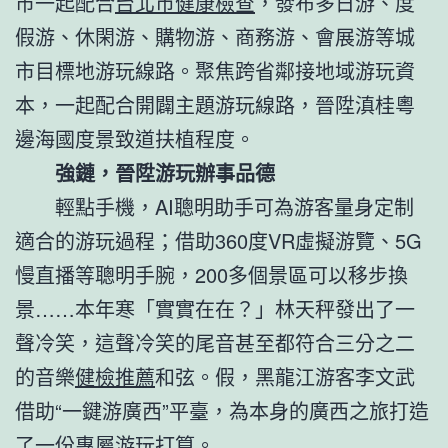
市一起配合
台北巿健康檢查
，發布多日游、度
假游、休閑游、購物游、商務游、會展游等城
市目標地游玩線路。聚焦跨省鄰接地域游玩資
本，一起配合開闢主題游玩線路，晉陞滇桂粵
邊海國度景致道扶植程度。
強鏈，晉陞游玩辦事品德
輕點手機，AI聰明助手可為游客量身定制
適合的游玩過程；借助360度VR虛擬游覽、5G
慢直播等聰明手腕，200多個景區可以移步換
景……本年寒「實實在在？」林天秤發出了一
聲冷笑，這聲冷笑的尾音甚至都符合三分之二
的音樂
健檢推薦
和弦。假，黑龍江游客李文武
借助“一鍵游廣西”平臺，為本身的廣西之旅打造
了一份專屬游玩打算。