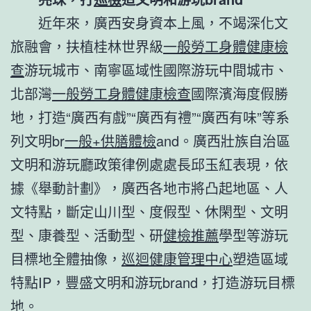
近年來，廣西安身資本上風，不竭深化文
旅融會，扶植桂林世界級
一般勞工身體健康檢
查
游玩城市、南寧區域性國際游玩中間城市、
北部灣
一般勞工身體健康檢查
國際濱海度假勝
地，打造“廣西有戲”“廣西有禮”“廣西有味”等系
列文明br
一般+供膳體檢
and。廣西壯族自治區
文明和游玩廳政策律例處處長邱玉紅表現，依
據《舉動計劃》，廣西各地市將凸起地區、人
文特點，斷定山川型、度假型、休閑型、文明
型、康養型、活動型、研
健檢推薦
學型等游玩
目標地全體抽像，
巡迴健康管理中心
塑造區域
特點IP，豐盛文明和游玩brand，打造游玩目標
地。