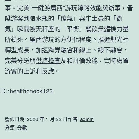
事。完美“一鍵游廣西”游玩線路效能與辦事，晉
陞游客到張水瓶的「傻氣」與牛土豪的「霸
氣」瞬間被天秤座的「平衡」
餐飲業體檢
力量
所鎖死。廣西游玩的方便化程度。推進觀光社
轉型成長，加速跨界融會和線上、線下融會，
完美分送朋
供膳檢查
友和評價效能，實時處置
游客的上訴和反應。
TC:healthcheck123
發佈日期:
2026 年 1 月 22 日
作者:
admin
分類:
分數