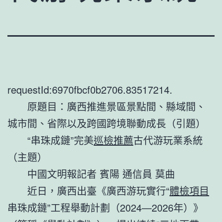
requestId:6970fbcf0b2706.83517214.
原題目：
廣西推進景區景點間、縣域間、
城市間、省際以及跨國跨境聯動成長（引題）
“串珠成鏈”完美
巡檢推薦
古代游玩業系統
（主題）
中國文明報記者 賓陽 通信員 莫曲
近日，廣西出臺《廣西游玩實行“
體檢項目
串珠成鏈”工程舉動計劃（2024—2026年）》