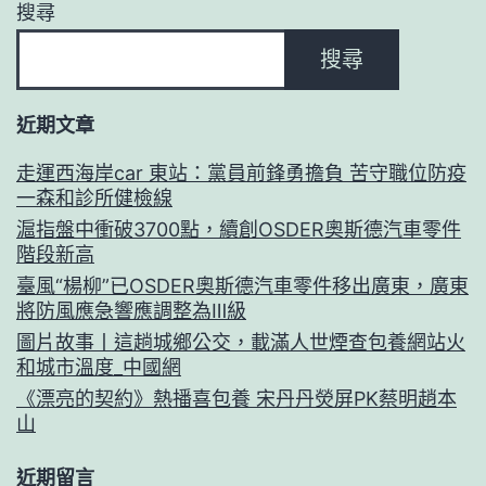
搜尋
搜尋
近期文章
走運西海岸car 東站：黨員前鋒勇擔負 苦守職位防疫
一森和診所健檢線
滬指盤中衝破3700點，續創OSDER奧斯德汽車零件
階段新高
臺風“楊柳”已OSDER奧斯德汽車零件移出廣東，廣東
將防風應急響應調整為Ⅲ級
圖片故事丨這趟城鄉公交，載滿人世煙查包養網站火
和城市溫度_中國網
《漂亮的契約》熱播喜包養 宋丹丹熒屏PK蔡明趙本
山
近期留言