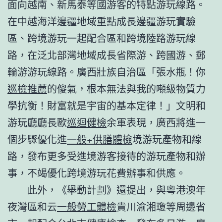
面向越南、新馬泰等國游客的特點游玩線路。
在中越海洋邊疆地域重點成長邊疆游玩實驗
區、跨境游玩一起配合區和跨境陸路游玩線
路，在泛北部灣地域成長省際游、跨國游、郵
輪游游玩線路。廣西壯族自治區「張水瓶！你
巡檢推薦
的傻氣，根本無法與我的噸級物質力
學抗衡！財富就是宇宙的基本定律！」文明和
游玩廳廳長歐
巡迴健檢
余軍表現，廣西將進一
個步驟優化進
一般+供膳體檢
境游玩產物和線
路，發布更多受進境游客接待的游玩產物和辦
事，不竭優化跨境游玩花費辦事和供應。
此外，《舉動計劃》還提出，與粵港澳年
夜灣區和云
一般勞工體檢
貴川渝湘瓊等周邊省