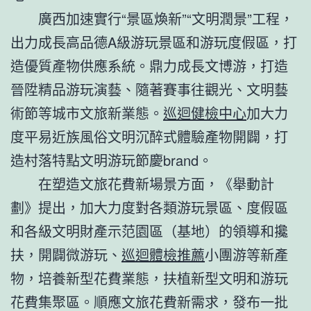
廣西加速實行“景區煥新”“文明潤景”工程，
出力成長高品德A級游玩景區和游玩度假區，打
造優質產物供應系統。鼎力成長文博游，打造
晉陞精品游玩演藝、隨著賽事往觀光、文明藝
術節等城市文旅新業態。
巡迴健檢中心
加大力
度平易近族風俗文明沉醉式體驗產物開闢，打
造村落特點文明游玩節慶brand。
在塑造文旅花費新場景方面，《舉動計
劃》提出，加大力度對各類游玩景區、度假區
和各級文明財產示范園區（基地）的領導和攙
扶，開闢微游玩、
巡迴體檢推薦
小團游等新產
物，培養新型花費業態，扶植新型文明和游玩
花費集聚區。順應文旅花費新需求，發布一批