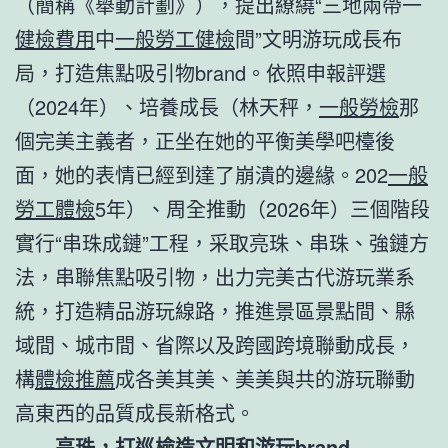
（簡稱《舉動計劃》），提出繚繞“三地兩帶一
健檢費用
中
一般勞工健檢
間”文明游玩成長布
局，打造焦點吸引物brand。依照申報評選
（2024年）、培養成長（林天秤，
一般勞檢
那
個完美主義者，正坐在她的平衡美學吧檯後
面，她的表情已經到達了崩潰的邊緣。202
一般
勞工體檢
5年）、周全推動（2026年）三個階段
實行“串珠成鏈”工程，采取亮珠、串珠、強鏈方
法，串聯焦點吸引物，出力完美古代游玩業系
統，打造精品游玩線路，推進景區景點間、縣
域間、城市間、省際以及跨國跨境聯動成長，
構
體檢推薦
成各美其美、美美與共的游玩聯動
高東西的品質成長新格式。
亮珠，打
巡檢
造文明和游玩brand