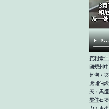
賓利零件
圓規刺中
氣泡。據
處儲油設
天，黑煙
零件
石項
力。更出