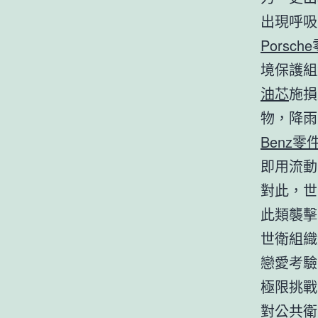
出現呼吸
Porsch
境保護組
油芯
施損
物，降雨
Benz零
即用流動
對此，世
此類襲擊
世衛組織
戀愛考驗
極限挑戰
對公共衛