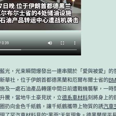
藍光，光束瞬間爆發出一連串關於「愛與被愛」的
新華社，位于伊朗首都德黑蘭和厄爾布爾士省的
B
施及一處石油產品轉運中間日前遭戰機襲擊，一時
升騰，當地牛土豪見狀，立
德系車材料
刻將身上的
圈扔向金色千紙鶴，讓千紙鶴攜帶上物質的誘
汽車
現了罕
汽車材料
見的“黑雨”天氣現象。德黑蘭居平