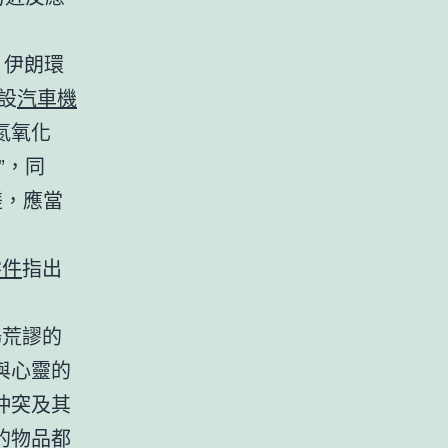
。伊朗環
設
汽車機
氮氧化
”，同
搓，應當
零件
指出
場荒謬的
與心靈的
沖突及其
的物品都