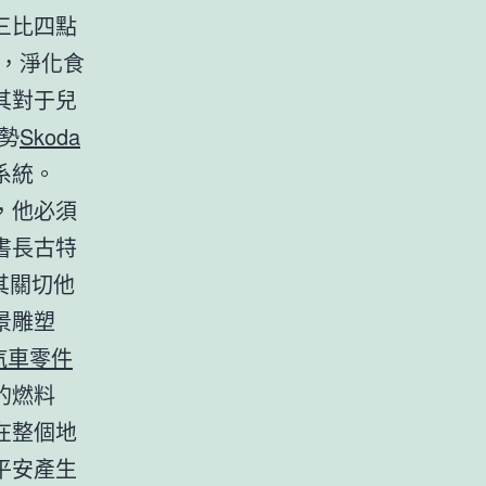
三比四點
，淨化食
其對于兒
勢
Skoda
系統。
，他必須
書長古特
其關切他
景雕塑
汽車零件
的燃料
在整個地
平安產生