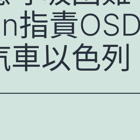
can指責OS
汽車以色列