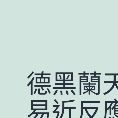
跳
至
主
要
內
容
德黑蘭天
易近反