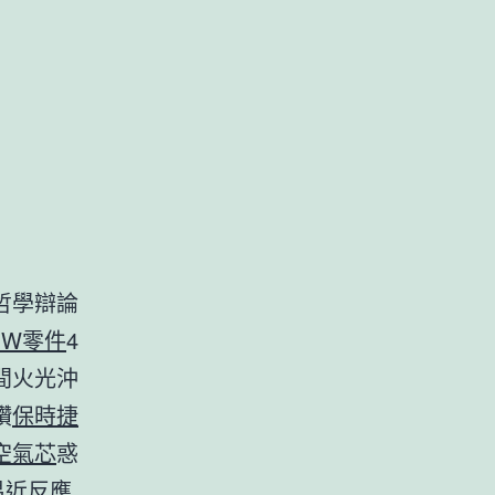
哲學辯論
MW零件
4
間火光沖
鑽
保時捷
空氣芯
惑
易近反應