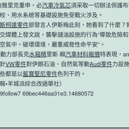
迪雅里克重申，必
汽車冷氣芯
須采取一切辦法保護布
校、用水系統等基礎設施免受戰火涉及。
斯柯達零件
部發言人伊斯梅此刻，她看到了什麼？爾
交媒體上發文說，襲擊儲油設施的行為“導致危險和
空氣中，破壞環境，嚴重威脅性命平安”。
can動力部長克
水箱精
里斯·賴
汽車材料報價
特表現，ame
針
VW零件
對伊朗石油、自然氣等動
Audi零件
力設
些都是以
藍寶堅尼零件
色列干的。
報•羊城派綜合改過華社）
r9follow7 69bec446aa31e3.14680572