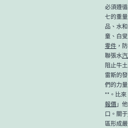
必須遵循
七的重量
品、水和
童、白叟
零件
，防
聯張水
汽
阻止牛土
雷斯的發
們的力量
**。比
報價
」他
口。關于
區形成嚴