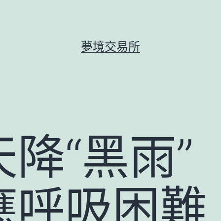
夢境交易所
降“黑雨”
應呼吸困難