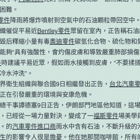
困難。
e零件
降雨將爆炸噴射到空氣中的石油顆粒帶回空中
織催促平易近
Bentley零件
眾留在室內，正告稱石油
毀后釋縮小量有毒
奧迪零件
碳氫化合物、硫化物和
能夠“具有強酸性，會灼傷皮膚和導致嚴重肺部損傷
件
時建議平易近眾，假如雨水接觸到皮膚，“不要揉
冷水沖洗”。
界衛生組織與聯合國9日相繼發出正告，
台北汽車
正在引發嚴重的環境與安康危機。
總干事譚德塞9日正告，伊朗部門地區他知道，這
，已經從一場力量對決，變成了一
福斯零件
場美學
。的
汽車零件進口商
雨水中含有石油，不斷升級的
生的影響令人很是擔憂。他在她那間咖啡館，所有