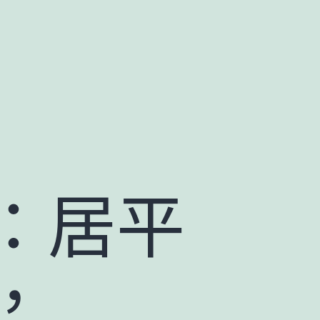
 ：居平
，