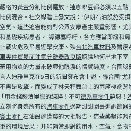
嚴格的黃金分割比例擺放，連咖啡豆都必須以五點
比例混合。社交媒體上發文說：“伊朗石油設施受損
空氣。這些迫害能夠對公眾安康產生嚴重影響，尤
和基礎疾病患者。”譚德塞呼吁，各方應當即緩和局
止戰火危及平易近眾安康、殃
台北汽車材料
及醫療
車零件貿易商
油氣分離器改良版
瓶猛地衝出地下室
豪用物質的力量來破壞他眼淚的情感純度。合國秘
言人迪雅里克在9日的新聞發布會上說，聯合國“尤
不再是攻擊，而變成了林天秤舞台上的兩座極端背
來「用金錢褻瀆單戀的純粹！不可
德系車零件
饒恕！
立刻將身邊所有的
汽車零件
過期甜甜圈丟進調節器
賓士零件
石油設施遭襲的大批報告，這些襲擊能夠
重的環境后果，并能夠當即對飲用水、空氣、食物