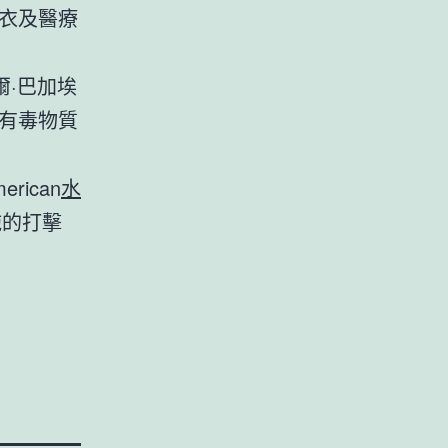
衣及醫療
·巴加埃
有毒物質
rican
水
施的打擊