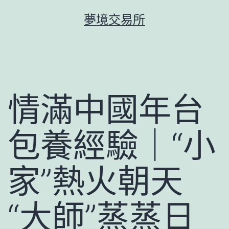
跳
夢境交易所
至
主
要
內
容
情滿中國年台
包養經驗｜“小
家”熱火朝天
“大師”蒸蒸日