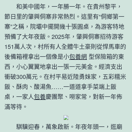
和美中國年，一年勝一年。在貴州黎平，
節日里的肇興侗寨非常熱烈。這里有“侗鄉第一
寨”之稱，院壩中擺開幾十張圓桌，為游客特地
預備了大年夜飯。2025年，肇興侗寨招待游客
151萬人次，村所有人全體牛土豪則從悍馬車的
後備箱裡拿出一個像是小
包養網
型保險箱的東
西，小心翼翼地拿出一張一元美金。經濟支出
衝破300萬元。在村平易近陸勇妹家，五彩糯米
飯、酥肉、酸湯魚……一道道拿手菜端上飯
桌，一家人
包養
慶團聚、嘮家常，對新一年佈
滿等待。
騏驥迎春，萬象啟新。年夜年頭一，逛廟