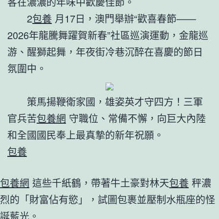
客在濃濃的年味中歡慶佳節。
2
包養
月17日，澳門舉辦“歡喜春節——
2026年龍騰舞躍賀新春”社區巡演運動，金龍巡
游、醒獅起舞，年夜街冷巷沉醉在喜慶的節日
氛圍中。
策馬揚鞭衛家國，雄姿英才守四方！三軍
官兵苦
包養網
守職位、常備不懈，向巨大內陸
和全國國民奉上最真摯的新年祝願。
包養
包養網
這些千紙鶴，帶著牛土豪對林天
包養
秤濃
烈的「財富佔有慾」，試圖包裹並壓制水瓶座的怪
誕藍光。