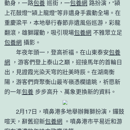
動身，一路
包養
巡街，一
包養網
路扮演，“潁
上花鼓燈”“潁上龍燈”等非遺身手震動全場。在
重慶梁平，本地舉行春節非遺風俗巡游，彩龍
翻滾，雄獅躍動，吸引現場
包養網
不雅眾立足
包養網
攝影。
年夜年頭一，登高祈福。在山東泰安
包養
網
，游客們登上泰山之巔，迎接馬年的首輪日
出，見證霞光染天穹的壯美時辰。在湖南衡
陽，游客們齊聚衡山最岑嶺憑欄遠眺，祈愿新
的一年
包養
步步高升、萬象更換新的資料。
2月17日，噴鼻港多地舉辦舞獅扮演，鑼鼓
喧天，辭舊迎新
包養網
。噴鼻港市平易近和游