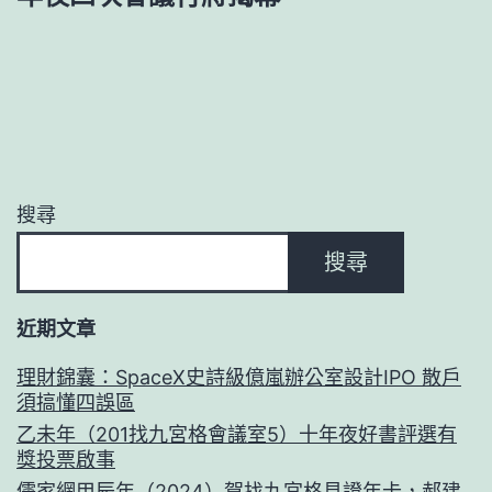
搜尋
搜尋
近期文章
理財錦囊：SpaceX史詩級億嵐辦公室設計IPO 散戶
須搞懂四誤區
乙未年（201找九宮格會議室5）十年夜好書評選有
獎投票啟事
儒家網甲辰年（2024）賀找九宮格見證年卡，郝建