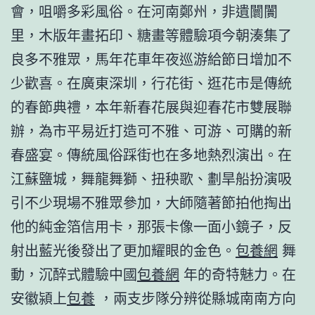
會，咀嚼多彩風俗。在河南鄭州，非遺闤闠
里，木版年畫拓印、糖畫等體驗項今朝湊集了
良多不雅眾，馬年花車年夜巡游給節日增加不
少歡喜。在廣東深圳，行花街、逛花市是傳統
的春節典禮，本年新春花展與迎春花市雙展聯
辦，為市平易近打造可不雅、可游、可購的新
春盛宴。傳統風俗踩街也在多地熱烈演出。在
江蘇鹽城，舞龍舞獅、扭秧歌、劃旱船扮演吸
引不少現場不雅眾參加，大師隨著節拍他掏出
他的純金箔信用卡，那張卡像一面小鏡子，反
射出藍光後發出了更加耀眼的金色。
包養網
舞
動，沉醉式體驗中國
包養網
年的奇特魅力。在
安徽潁上
包養
，兩支步隊分辨從縣城南南方向