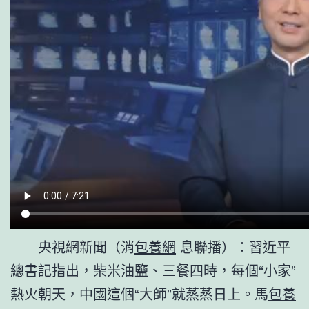
央視網新聞（消
包養網
息聯播）：習近平
總書記指出，柴米油鹽、三餐四時，每個“小家”
熱火朝天，中國這個“大師”就蒸蒸日上。馬
包養