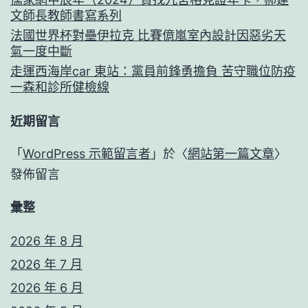
文師長教師書寫系列
法國世界杯對壘伊拉克 比賽億嵐室內設計因惡劣天
氣一度中斷
走運西海岸car 東站：黨員前鋒勇擔負 苦守職位防疫
一森和診所健檢線
近期留言
「
WordPress 示範留言者
」於〈
網站第一篇文章
〉
發佈留言
彙整
2026 年 8 月
2026 年 7 月
2026 年 6 月