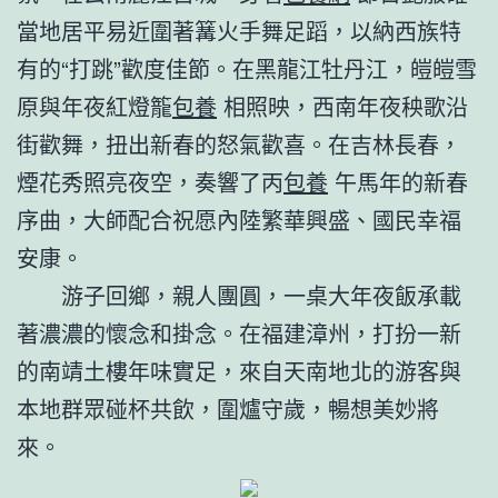
當地居平易近圍著篝火手舞足蹈，以納西族特
有的“打跳”歡度佳節。在黑龍江牡丹江，皚皚雪
原與年夜紅燈籠
包養
相照映，西南年夜秧歌沿
街歡舞，扭出新春的怒氣歡喜。在吉林長春，
煙花秀照亮夜空，奏響了丙
包養
午馬年的新春
序曲，大師配合祝愿內陸繁華興盛、國民幸福
安康。
游子回鄉，親人團圓，一桌大年夜飯承載
著濃濃的懷念和掛念。在福建漳州，打扮一新
的南靖土樓年味實足，來自天南地北的游客與
本地群眾碰杯共飲，圍爐守歲，暢想美妙將
來。