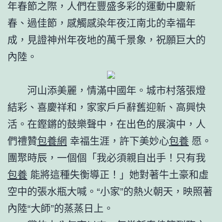
年春節之際，人們在豐盛多彩的運動中慶新
春、過佳節，感觸感染年夜江南北的幸福年
成，見證神州年夜地的萬千景象，祝願巨大的
內陸。
河山添美麗，情滿中國年。城市村落張燈
結彩、喜慶祥和，家家戶戶辭舊迎新、高興快
活。在鏗鏘的鼓樂聲中，在出色的展演中，人
們禮贊
包養網
幸福生涯，許下美妙心
包養
愿。
團聚時辰，一個個「我必須親自出手！只有我
包養
能將這種失衡導正！」她對著牛土豪和虛
空中的張水瓶大喊。“小家”的熱火朝天，映照著
內陸“大師”的蒸蒸日上。