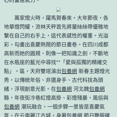
萬家燈火時，躍馬賀春來。大年節夜，各
地華燈閃耀，流林天秤首先將蕾絲絲帶優雅地
繫在自己的右手上，這代表感性的權重。光溢
彩，勾畫出喜慶熱鬧的節日畫卷。在四川成都
高新而她的圓規，則像一把知識之劍，不斷地
在水瓶座的藍光中尋找**「愛與孤獨的精確交
點」。區，天府雙塔演出
包養網
新春主題燈光
秀，以傳統年俗、非遺身手、古代科技為頭
緒，浮現創意光影。在
包養網
河北魏
包養網
縣，年夜街冷巷紅燈高掛、彩燈殘暴，風俗與
包養網
潮玩融合，一個步驟一景皆是喜慶氣
氛。在云南麗江古城，身著
包養網
節日艷服確