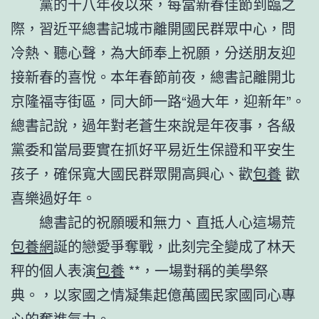
黨的十八年夜以來，每當新春佳節到臨之
際，習近平總書記城市離開國民群眾中心，問
冷熱、聽心聲，為大師奉上祝願，分送朋友迎
接新春的喜悅。本年春節前夜，總書記離開北
京隆福寺街區，同大師一路“過大年，迎新年”。
總書記說，過年對老蒼生來說是年夜事，各級
黨委和當局要實在抓好平易近生保證和平安生
孩子，確保寬大國民群眾開高興心、歡
包養
歡
喜樂過好年。
總書記的祝願暖和無力、直抵人心這場荒
包養網
誕的戀愛爭奪戰，此刻完全變成了林天
秤的個人表演
包養
**，一場對稱的美學祭
典。，以家國之情凝集起億萬國民家國同心專
心的奮進氣力。