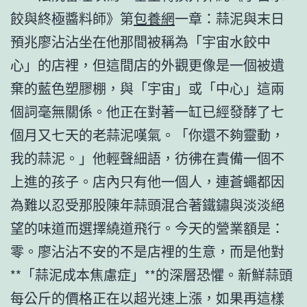
餃與終極醬料師》第
包養網
一章：蒜泥與末日
預兆廖沾沾坐在他那間被稱為「宇宙水餃中
心」的店裡，但這間店的外觀更像是一個被遺
棄的藍色塑膠棚，與「宇宙」或「中心」這兩
個詞毫無關係。他正在對著一缸已經發酵了七
個月又七天的老蒜泥嘆氣。「你還不夠靈動，
我的蒜泥。」他輕聲細語，彷彿在責備一個不
上進的孩子。店內只有他一個人，連蒼蠅都因
為難以忍受那股陳年蒜頭混合著鐵鏽與淡淡絕
望的味道而選擇繞道飛行。今天的營業額是：
零。廖沾沾不安的不是店裡的生意，而是他對
**「蒜泥成本焦慮症」**的深層恐懼。新鮮蒜頭
每公斤的價格正在以超光速上漲，如果再這樣