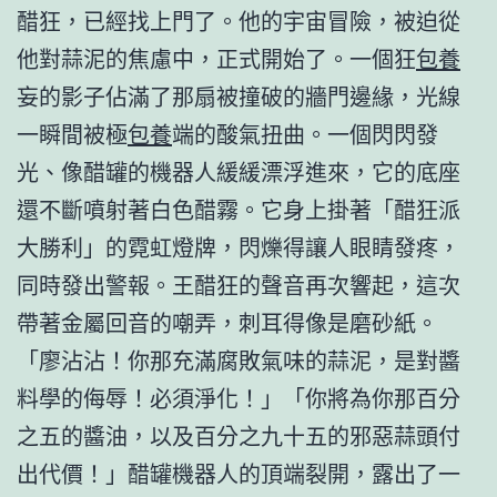
醋狂，已經找上門了。他的宇宙冒險，被迫從
他對蒜泥的焦慮中，正式開始了。一個狂
包養
妄的影子佔滿了那扇被撞破的牆門邊緣，光線
一瞬間被極
包養
端的酸氣扭曲。一個閃閃發
光、像醋罐的機器人緩緩漂浮進來，它的底座
還不斷噴射著白色醋霧。它身上掛著「醋狂派
大勝利」的霓虹燈牌，閃爍得讓人眼睛發疼，
同時發出警報。王醋狂的聲音再次響起，這次
帶著金屬回音的嘲弄，刺耳得像是磨砂紙。
「廖沾沾！你那充滿腐敗氣味的蒜泥，是對醬
料學的侮辱！必須淨化！」「你將為你那百分
之五的醬油，以及百分之九十五的邪惡蒜頭付
出代價！」醋罐機器人的頂端裂開，露出了一