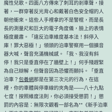
魔性兒歌。四面八方傳來了刺耳的剎車聲，接
著，一群穿著反光背心和戴著白色安全帽的人
朝他衝來。這些人手裡拿的不是警棍，而是長
長的測量尺和巨大的電子角度儀，臉上的表情
極度嚴肅。「違反泊車維度基本法！斜停入
庫！罪大惡極！」領頭的泊車警察用一個擴音
器大喊，聲音充滿機械感。「我、我沒有斜
停！我只是垂直停在了牆壁上！」何手殘趕緊
為自己辯解，但聲音因為恐懼而顫抖。「垂直
泊車？
包養網
那是在第三次元的行為，在這
裡，你的車體與停車線的夾角是——八十九點
七度！按照維度法則，你必須接受懲罰！」懲
罰的內容是：無限次觀看一部名為**《新手泊車