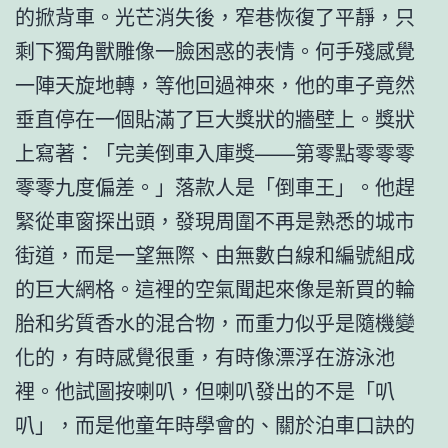
的掀背車。光芒消失後，窄巷恢復了平靜，只
剩下獨角獸雕像一臉困惑的表情。何手殘感覺
一陣天旋地轉，等他回過神來，他的車子竟然
垂直停在一個貼滿了巨大獎狀的牆壁上。獎狀
上寫著：「完美倒車入庫獎——第零點零零零
零零九度偏差。」落款人是「倒車王」。他趕
緊從車窗探出頭，發現周圍不再是熟悉的城市
街道，而是一望無際、由無數白線和編號組成
的巨大網格。這裡的空氣聞起來像是新買的輪
胎和劣質香水的混合物，而重力似乎是隨機變
化的，有時感覺很重，有時像漂浮在游泳池
裡。他試圖按喇叭，但喇叭發出的不是「叭
叭」，而是他童年時學會的、關於泊車口訣的