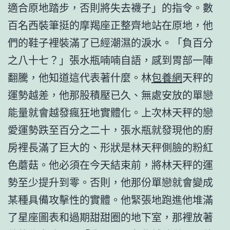
適合原地踏步，否則將失去襪子」的指令。數
百名西裝筆挺的摩羯座正整齊地站在原地，他
們的鞋子裡裝滿了已經潮濕的淚水。「負百分
之八十七？」張水瓶喃喃自語，感到胃部一陣
翻騰，他知道這代表著什麼。林
包養網
天秤的
運勢越差，他那股積壓已久、無處安放的單戀
能量就會越發瘋狂地實體化。上次林天秤的戀
愛運勢跌至百分之二十，張水瓶就發現他的廚
房裡長滿了巨大的、形狀是林天秤側臉的粉紅
色蘑菇。他必須在今天結束前，將林天秤的運
勢至少提升到零。否則，他那份單戀就會變成
某種具備攻擊性的實體。他緊張地跑進他堆滿
了星座圖表和過期甜甜圈的地下室，那裡放著