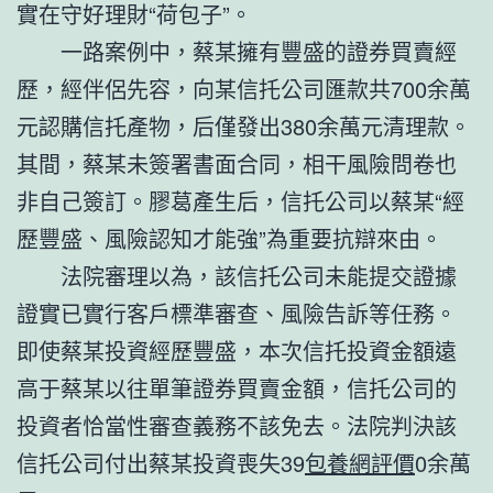
實在守好理財“荷包子”。
一路案例中，蔡某擁有豐盛的證券買賣經
歷，經伴侶先容，向某信托公司匯款共700余萬
元認購信托產物，后僅發出380余萬元清理款。
其間，蔡某未簽署書面合同，相干風險問卷也
非自己簽訂。膠葛產生后，信托公司以蔡某“經
歷豐盛、風險認知才能強”為重要抗辯來由。
法院審理以為，該信托公司未能提交證據
證實已實行客戶標準審查、風險告訴等任務。
即使蔡某投資經歷豐盛，本次信托投資金額遠
高于蔡某以往單筆證券買賣金額，信托公司的
投資者恰當性審查義務不該免去。法院判決該
信托公司付出蔡某投資喪失39
包養網評價
0余萬