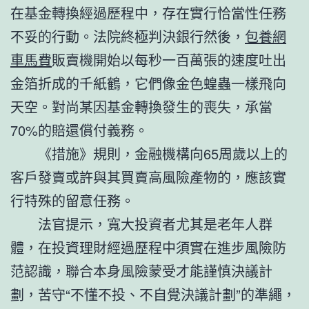
在基金轉換經過歷程中，存在實行恰當性任務
不妥的行動。法院終極判決銀行然後，
包養網
車馬費
販賣機開始以每秒一百萬張的速度吐出
金箔折成的千紙鶴，它們像金色蝗蟲一樣飛向
天空。對尚某因基金轉換發生的喪失，承當
70%的賠還償付義務。
《措施》規則，金融機構向65周歲以上的
客戶發賣或許與其買賣高風險產物的，應該實
行特殊的留意任務。
法官提示，寬大投資者尤其是老年人群
體，在投資理財經過歷程中須實在進步風險防
范認識，聯合本身風險蒙受才能謹慎決議計
劃，苦守“不懂不投、不自覺決議計劃”的準繩，