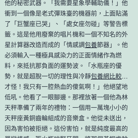
他的秘密武器。「我需要星象學輔助儀！」他
衝到一個像是老式彈珠臺的機器前，上面貼滿
了「巨蟹座已哭」、「處女座勿碰」等警告標
籤。這是他用廢棄的唱片機和一個不知名的外
星計算器改造而成的「情感調
包養
節器」。他
必須輸入一種極具感染力的正面情緒作為燃
料，來抵抗那負面的運勢波。「水瓶座的優
勢，就是超脫一切的理性與冷靜
包養網比較
…
才怪！我只有一腔熱血的傻氣啊！」他絕望地
低吼。他看了一眼腳邊。那裡放著一個他為林
天秤準備了兩年的禮物：一個用一萬塊小小的
天秤座黃銅齒輪組成的音樂盒。他從未送出，
因為害怕被拒絕。這份害怕，就是純度最高的