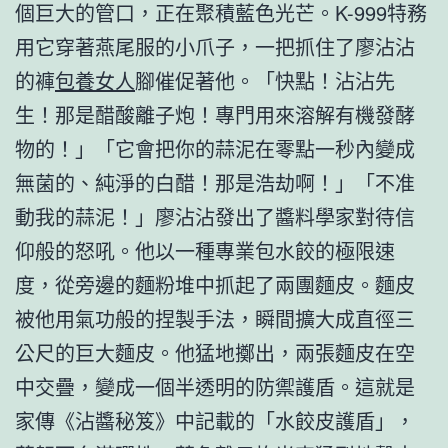
個巨大的管口，正在聚積藍色光芒。K-999特務
用它穿著燕尾服的小爪子，一把抓住了廖沾沾
的褲
包養女人
腳催促著他。「快點！沾沾先
生！那是醋酸離子炮！專門用來溶解有機發酵
物的！」「它會把你的蒜泥在零點一秒內變成
無菌的、純淨的白醋！那是浩劫啊！」「不准
動我的蒜泥！」廖沾沾發出了醬料學家對待信
仰般的怒吼。他以一種專業包水餃的極限速
度，從旁邊的麵粉堆中抓起了兩團麵皮。麵皮
被他用氣功般的捏製手法，瞬間擴大成直徑三
公尺的巨大麵皮。他猛地擲出，兩張麵皮在空
中交疊，變成一個半透明的防禦護盾。這就是
家傳《沾醬秘笈》中記載的「水餃皮護盾」，