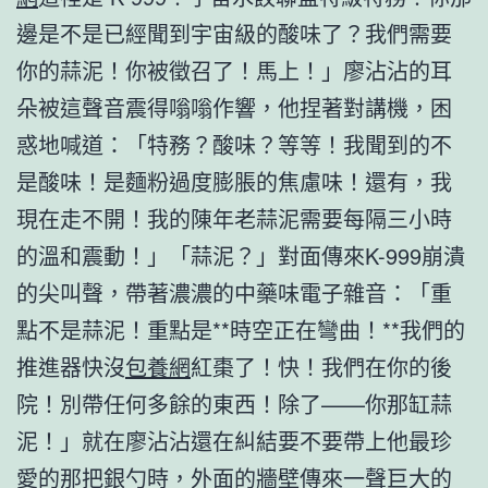
邊是不是已經聞到宇宙級的酸味了？我們需要
你的蒜泥！你被徵召了！馬上！」廖沾沾的耳
朵被這聲音震得嗡嗡作響，他捏著對講機，困
惑地喊道：「特務？酸味？等等！我聞到的不
是酸味！是麵粉過度膨脹的焦慮味！還有，我
現在走不開！我的陳年老蒜泥需要每隔三小時
的溫和震動！」「蒜泥？」對面傳來K-999崩潰
的尖叫聲，帶著濃濃的中藥味電子雜音：「重
點不是蒜泥！重點是**時空正在彎曲！**我們的
推進器快沒
包養網
紅棗了！快！我們在你的後
院！別帶任何多餘的東西！除了——你那缸蒜
泥！」就在廖沾沾還在糾結要不要帶上他最珍
愛的那把銀勺時，外面的牆壁傳來一聲巨大的