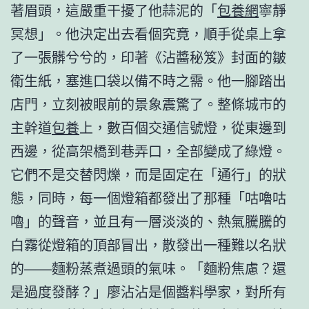
著眉頭，這嚴重干擾了他蒜泥的「
包養網
寧靜
冥想」。他決定出去看個究竟，順手從桌上拿
了一張髒兮兮的，印著《沾醬秘笈》封面的皺
衛生紙，塞進口袋以備不時之需。他一腳踏出
店門，立刻被眼前的景象震驚了。整條城市的
主幹道
包養
上，數百個交通信號燈，從東邊到
西邊，從高架橋到巷弄口，全部變成了綠燈。
它們不是交替閃爍，而是固定在「通行」的狀
態，同時，每一個燈箱都發出了那種「咕嚕咕
嚕」的聲音，並且有一層淡淡的、熱氣騰騰的
白霧從燈箱的頂部冒出，散發出一種難以名狀
的——麵粉蒸煮過頭的氣味。「麵粉焦慮？還
是過度發酵？」廖沾沾是個醬料學家，對所有