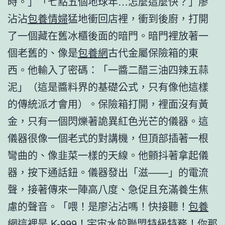
時。」「七點五個地球年…怎麼這麼快？」廖
沾沾
包養情婦
猛地衝回店裡，衝到後廚，打開
了一個藏在舊冰櫃後面的暗門。暗門裡放著一
個老舊的、像是
包養網
古代金屬保險箱的東
西。他輸入了密碼：「一醬二醋三油四辣五蒜
泥」（這是醬料界的基礎公式，只有像他這樣
的傳統派才會用）。保險箱打開，裡面沒有黃
金，只有一個閃爍著詭異紅色光芒的儀器。這
儀器很像一個老式的對講機，但頂部插著一根
彎曲的、像韭菜一樣的天線。他顫抖著拿起儀
器，按下通話鈕。儀器發出「滋——」的電流
聲，接著傳來一陣高八度、急促且充滿養生焦
慮的聲音。「喂！是廖沾沾嗎！快接聽！
包養
網
這裡是 K-999！宇宙水餃聯盟特級特務！你那