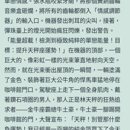
單戀情感。張水瓶咬緊牙關，將那個黃銅齒輪
音樂盒砸爛，將所有的齒輪都倒入「情感調節
器」的輸入口。機器發出刺耳的尖叫，接著，
彈珠臺上的燈光開始瘋狂閃爍，發出警告。
「能量超載！檢測到極致純粹的單戀能量！目
標：提升天秤座運勢！」在機器的頂部，一個
巨大的、像彩虹一樣的光束筆直地射向天空。
然而，就在光束衝出屋頂的一瞬間，一輛塗滿
了金色、裝飾著巨大公牛角的悍馬車猛地停在
咖啡館門口。駕駛座上走下一個全身肌肉、戴
著鑽石項圈的男人，那人正是林天秤的狂熱追
求者——金牛座霸總牛土豪。牛土豪一腳踢開
咖啡館的門，大聲宣布：「天秤！別管那什麼
負運勢！我已經用一百噸的純金箔買下了今天