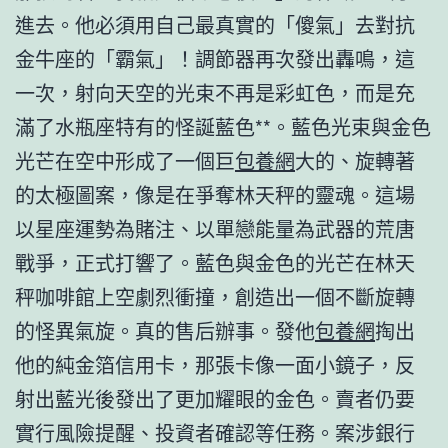
進去。他必須用自己最真實的「傻氣」去對抗
金牛座的「霸氣」！調節器再次發出轟鳴，這
一次，射向天空的光束不再是彩虹色，而是充
滿了水瓶座特有的怪誕藍色**。藍色光束與金色
光芒在空中形成了一個巨
包養網
大的、旋轉著
的太極圖案，像是在爭奪林天秤的靈魂。這場
以星座運勢為賭注、以單戀能量為武器的荒唐
戰爭，正式打響了。藍色與金色的光芒在林天
秤咖啡館上空劇烈衝撞，創造出一個不斷旋轉
的怪異氣旋。真的售后辦事。發他
包養網
掏出
他的純金箔信用卡，那張卡像一面小鏡子，反
射出藍光後發出了更加耀眼的金色。賣者仍要
實行風險提醒、投資者確認等任務。案涉銀行