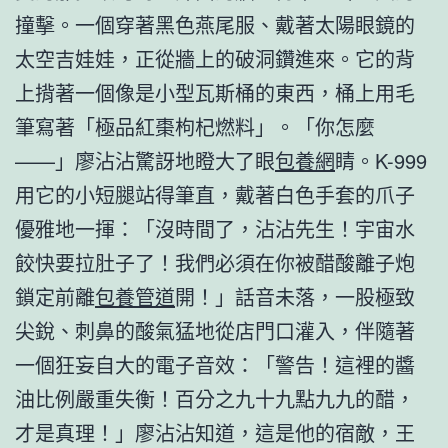
撞擊。一個穿著黑色燕尾服、戴著太陽眼鏡的
太空吉娃娃，正從牆上的破洞鑽進來。它的背
上揹著一個像是小型瓦斯桶的東西，桶上用毛
筆寫著「極品紅棗枸杞燃料」。「你怎麼
——」廖沾沾驚訝地瞪大了眼
包養網
睛。K-999
用它的小短腿站得筆直，戴著白色手套的爪子
優雅地一揮：「沒時間了，沾沾先生！宇宙水
餃快要拉肚子了！我們必須在你被醋酸離子炮
鎖定前離
包養管道
開！」話音未落，一股極致
尖銳、刺鼻的酸氣猛地從店門口灌入，伴隨著
一個狂妄自大的電子音效：「警告！這裡的醬
油比例嚴重失衡！百分之九十九點九九的醋，
才是真理！」廖沾沾知道，這是他的宿敵，王