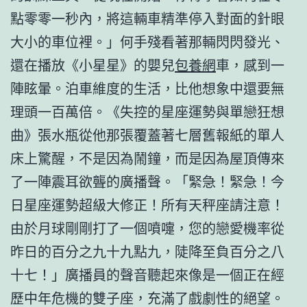
點零零一秒內，將這輛車精準停入對面的針眼
大小的車位裡。」何手殘看著那輛閃閃發光、
還在播放《小星星》的嬰兒
包養網
車，感到一
陣眩暈。泊車維度的生活，比他想象中還要無
理頭一百萬倍。《失控的星座運勢與單戀狂想
曲》張水瓶從他那張覆蓋著七層舊報紙的單人
床上驚醒，不是因為鬧鐘，而是因為屋頂傳來
了一陣震耳欲聾的廣播聲。「緊急！緊急！今
日星座運勢超級大修正！所有天秤座請注意！
由於月球剛剛打了一個噴嚏，您的戀愛機率從
昨日的百分之九十九點九，陡降至負百分之八
十七！」廣播員的聲音聽起來像是一個正在經
歷中年危機的雙子座，充滿了戲劇性的絕望。