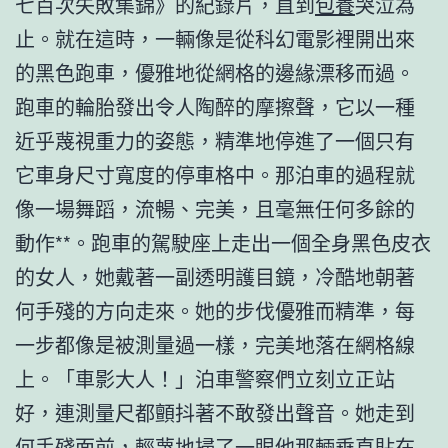
七百次失敗集錦》的紀錄片，直到
包養
哭泣為
止。就在這時，一輛像是從科幻電影裡開出來
的黑色跑車，優雅地從網格的邊緣漂移而過。
跑車的輪胎發出令人陶醉的摩擦聲，它以一種
近乎蔑視重力的姿態，精準地停進了一個只有
它車身尺寸寬度的停車格中。那泊車的過程就
像一場舞蹈，流暢、完美，且毫無任何多餘的
動作**。跑車的駕駛座上走出一個全身黑色皮衣
的女人，她戴著一副透明護目鏡，冷酷地朝著
何手殘的方向走來。她的步伐優雅而精準，每
一步都像是被測量過一樣，完美地落在網格線
上。「車影大人！」泊車警察們立刻立正站
好，連測量尺都顫抖著不敢發出聲音。她走到
何手殘面前，輕蔑地掃了一眼他那輛垂直貼在