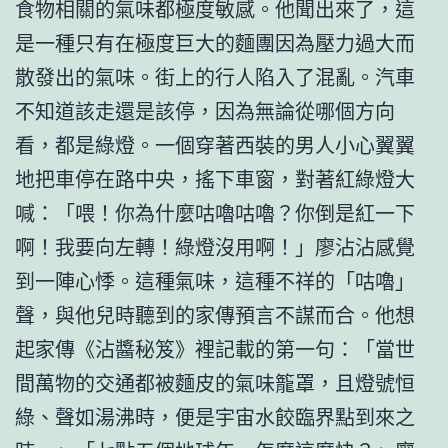
食物相關的氣味都極度敏感。他聞出來了，這
是一種只有在極度巨大的麵團因為壓力過大而
散發出的氣味。街上的行人陷入了混亂。汽車
不知道該走還是該停，因為無論從哪個方向
看，都是綠燈。一個穿著西裝的男人小心翼翼
地把車停在路中央，搖下車窗，對著紅綠燈大
喊：「喂！你為什麼咕嚕咕嚕？你倒是紅一下
啊！我要向左轉！綠燈沒用啊！」廖沾沾感覺
到一陣心悸。這種氣味，這種不祥的「咕嚕」
聲，與他兒時聽到的家傳預言不謀而合。他想
起家傳《沾醬秘笈》裡記載的第一句：「當世
間萬物的交通都被麵皮的氣味籠罩，且燈號恒
綠、聲如湯沸時，便是宇宙水餃臨界點到來之