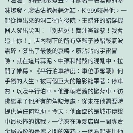
「滋滋」的輕微煎煮聲，伴隨著一股濃郁的蔘
味爆發。廖沾沾抱著蒜泥缸、K-999咬著他，一
起從撞出來的洞口衝向後院。王醋狂的醋罐機
器人發出尖叫：「別想逃！醬油黨餘孽！我會
追上你！」店內剩下的所有空盤子被醋酸氣波
震碎，發出了最後的哀鳴。廖沾沾的宇宙冒
險，就在這片蒜泥、中藥和醋酸的混亂中，拉
開了帷幕。《平行泊車維度：車位爭奪戰》何
手殘的人生，被兩個巨大的陰影籠罩著：停車
費，以及平行泊車。他那輛老舊的掀背車，彷
彿繼承了他所有的駕駛焦慮，從未在他需要時
提供過任何幫助。今天，他面臨的是城市傳說
中最恐怖的挑戰，一條夾在理髮店與一間專賣
金屬雕像的畫廊之間的窄巷。一個看起來比他