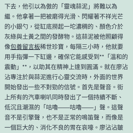
下去，他引以為傲的「靈魂蒜泥」將難以為
繼。他拿著一把被磨得光滑、閃耀著不祥光芒
的小銀勺，從缸底撈起一坨濃稠的、顏色介於
灰綠與土黃之間的發酵物。這蒜泥被他照顧得
像
包養留言板
稀世珍寶，每隔三小時，他就要
用手指彈一下缸邊，確保它能感受到**「溫和的
震動」**，以助其在精神上達到圓滿。就在廖沾
沾專注於與蒜泥進行心靈交流時，外面的世界
開始發出一些不對勁的信號。首先是聲音。街
上所有的汽車喇叭同時發出了一個持續不斷、
低沉且潮濕的「咕嚕——咕嚕——」聲。這聲
音不是引擎聲，也不是正常的鳴笛聲，而像是
一個巨大的、消化不良的胃在哀嚎。廖沾沾皺