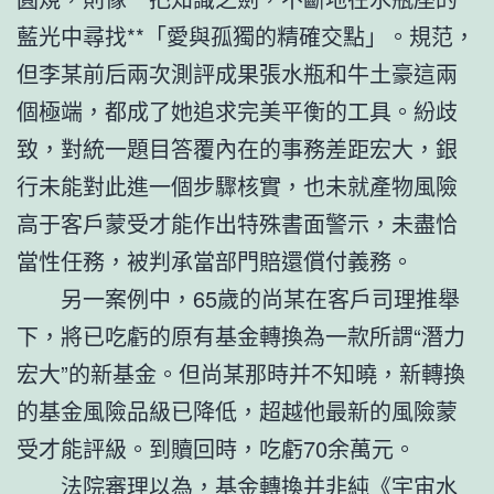
藍光中尋找**「愛與孤獨的精確交點」。規范，
但李某前后兩次測評成果張水瓶和牛土豪這兩
個極端，都成了她追求完美平衡的工具。紛歧
致，對統一題目答覆內在的事務差距宏大，銀
行未能對此進一個步驟核實，也未就產物風險
高于客戶蒙受才能作出特殊書面警示，未盡恰
當性任務，被判承當部門賠還償付義務。
另一案例中，65歲的尚某在客戶司理推舉
下，將已吃虧的原有基金轉換為一款所謂“潛力
宏大”的新基金。但尚某那時并不知曉，新轉換
的基金風險品級已降低，超越他最新的風險蒙
受才能評級。到贖回時，吃虧70余萬元。
法院審理以為，基金轉換并非純《宇宙水