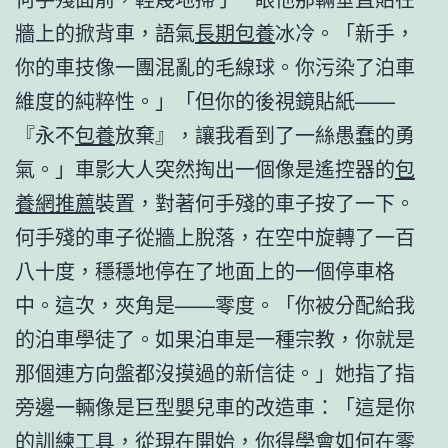
牆上的掀背車，語氣
長期包養
冰冷。「新手，
你的車技像一團混亂的毛線球。你污染了泊車
維度的純粹性。」「但你的後視鏡貼紙——
『永不
包養
放棄』，讓我看到了一絲愚蠢的勇
氣。」車影大人突然掏出一個像是遙控器的
包
養網推薦
裝置，對著何手殘的車子按了一下。
何手殘的車子從牆上脫落，在空中旋轉了一百
八十度，穩穩地停在了地面上的一個停車格
中。這次，夾角是——零度。「你被分配給我
的泊車學徒了。如果泊車是一種宗教，你就是
那個連方向盤都沒摸過的新信徒。」她指了指
旁邊一輛像是巨型嬰兒車的改造車：「這是你
的訓練工具，從現在開始，你得學會如何在零