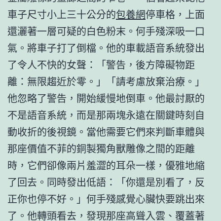
車子尺寸小上三十公分的
包養網
停車格，上面
還灑著一層可疑的白色粉末。何手殘深吸一口
氣。將車子打了倒檔。他的車載語音系統發出
了令人不快的女聲：「警告，後方障礙物距
離：無限趨近於零。」「請考慮放棄治療。」
他忽略了警告，開始緩慢地倒車。他最討厭的
不是語音系統，而是那兩塊永遠在關鍵時刻自
動收折的後視鏡。當他需要它們來判斷車體與
那座價值不菲的銅製獨角獸雕像之間的距離
時，它們卻像兩片羞澀的耳朵一樣，優雅地縮
了回去。同時發出低語：「你還是別看了，反
正你也停不好。」何手殘感覺心臟快要跳出來
了。他轉頭看去，發現那座高聳入雲、覆蓋著