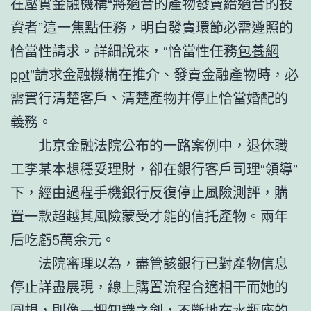
在壓實金融機構“將適合的產物發賣給適合的投
資者”這一焦點任務，明白發賣環節必需遵照的
恰當性請求。詳細說來，“恰當性任務
包養網
ppt
”請求金融機構在推介、發賣金融產物時，必
需實行清楚客戶、清楚產物并停止恰當婚配的
義務。
北京金融法院公布的一路案例中，退休職
工李某本想穩妥理財，卻在銀行客戶司理“領導”
下，經由過程手機銀行反復停止風險測評，購
置一款超越其風險蒙受才能的信托產物。兩年
后吃虧5萬余元。
法院審理以為，盡管該銀行已對產物信息
停止詳盡展現，線上購置流程合適相干而她的
圓規，則像一把知識之劍，不斷地在水瓶座的