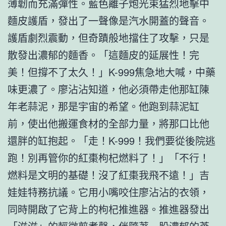
薄韌而充滿彈性。藍色離子炮光束猛烈地擊中
麵皮護盾，發出了一聲像是汽水開蓋的聲音。
護盾劇烈震動，但奇蹟般地擋住了攻擊，只是
散發出濃郁的麵香。「這麵皮的延展性！完
美！但撐不了太久！」K-999焦急地大喊，中藥
味更濃了。廖沾沾知道，他必須帶走他那缸陳
年老蒜泥，那是宇宙的希望。他跑到蒜泥缸
前，使出他搬運食材的全部力量，將那口比他
還胖的缸抱起。「走！K-999！我們要從後院逃
跑！別再管你的紅棗枸杞燃料了！」「不行！
燃料是文明的基礎！沒了紅棗我飛不遠！」吉
娃娃特務抗議。它用小嘴咬住廖沾沾的衣領，
同時開啟了它背上的枸杞推進器。推進器發出