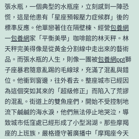
張水瓶，一個典型的水瓶座，立刻感到一陣恐
慌，這是他患有「星座預報壓力症候群」後的
標準反應。他單戀著住在隔壁棟、經營
包養網
一
包養網
家「平衡美學」咖啡館的林天秤。林
天秤完美得像是從黃金分割線中走出來的藝術
品。而張水瓶的人生，則像一團被
包養網ppt
獅
子座暴君隨意亂踢的毛線球，充滿了混亂與錯
位。他衝到窗邊，往外看去。整座城市已經因
為這個突如其來的「超級修正」而陷入了荒謬
的混亂。街道上的雙魚座們，開始不受控制地
流下鹹鹹的海水淚，他們無法停止地哭泣，導
致城市低窪處已經形成了小型潟湖。那些摩羯
座的上班族，嚴格遵守著廣播中「摩羯座今天