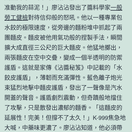
准動我的蒜泥！」廖沾沾發出了醬料學家
一般
勞工健檢
對待信仰般的怒吼。他以一種專業包
水餃的極限速度，從旁邊的麵粉堆中抓起了兩
團麵皮。麵皮被他用氣功般的捏製手法，瞬間
擴大成直徑三公尺的巨大麵皮。他猛地擲出，
兩張麵皮在空中交疊，變成一個半透明的防禦
護盾。這就是家傳《沾醬秘笈》中記載的「水
餃皮護盾」，薄韌而充滿彈性。藍色離子炮光
束猛烈地擊中麵皮護盾，發出了一聲像是汽水
開蓋的聲音。護盾劇烈震動，但奇蹟般地擋住
了攻擊，只是散發出濃郁的麵香。「這麵皮的
延展性！完美！但撐不了太久！」K-999焦急地
大喊，中藥味更濃了。廖沾沾知道，他必須帶