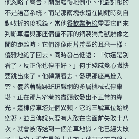
他忽略了警告，開始緩慢地倒車。他最討厭的
不是語音系統，而是那兩塊永遠在關鍵時刻自
動收折的後視鏡。當他
餐飲業體檢
需要它們來
判斷車體與那座價值不菲的銅製獨角獸雕像之
間的距離時，它們卻像兩片羞澀的耳朵一樣，
優雅地縮了回去。同時發出低語：「你還是別
看了，反正你也停不好。」何手殘感覺心臟快
要跳出來了。他轉頭看去，發現那座高聳入
雲、覆蓋著鏽跡斑斑鐵網的多層機械式停車
塔，正在那片窄巷的盡頭散發出不正常的綠
光。這棟停車塔是個異類，它的三號車位始終
空著，並且傳說只要有人敢在它面前失敗十八
次，就會被傳送到一個泊車地獄。他已經失敗