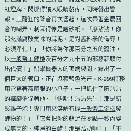
虹燈牌，閃爍得讓人眼睛發疼，同時發出警
報。王醋狂的聲音再次響起，這次帶著金屬回
音的嘲弄，刺耳得像是磨砂紙。「廖沾沾！你
那充滿腐敗氣味的蒜泥，是對醬料學的侮辱！
必須淨化！」「你將為你那百分之五的醬油，
以
一般勞工健檢
及百分之九十五的邪惡蒜頭付
出代價！」醋罐機器人的頂端裂開，露出了一
個巨大的管口，正在聚積藍色光芒。K-999特務
用它穿著燕尾服的小爪子，一把抓住了廖沾沾
的褲腳催促著他。「快點！沾沾先生！那是醋
酸離子炮！專門用來溶解有機
一般勞工健檢
發
酵物的！」「它會把你的蒜泥在零點一秒內變
成無菌的、純淨的白醋！那是浩劫啊！」「不