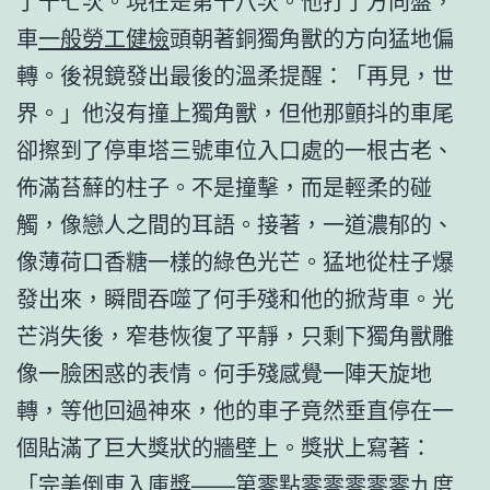
了十七次。現在是第十八次。他打了方向盤，
車
一般勞工健檢
頭朝著銅獨角獸的方向猛地偏
轉。後視鏡發出最後的溫柔提醒：「再見，世
界。」他沒有撞上獨角獸，但他那顫抖的車尾
卻擦到了停車塔三號車位入口處的一根古老、
佈滿苔蘚的柱子。不是撞擊，而是輕柔的碰
觸，像戀人之間的耳語。接著，一道濃郁的、
像薄荷口香糖一樣的綠色光芒。猛地從柱子爆
發出來，瞬間吞噬了何手殘和他的掀背車。光
芒消失後，窄巷恢復了平靜，只剩下獨角獸雕
像一臉困惑的表情。何手殘感覺一陣天旋地
轉，等他回過神來，他的車子竟然垂直停在一
個貼滿了巨大獎狀的牆壁上。獎狀上寫著：
「完美倒車入庫獎——第零點零零零零零九度