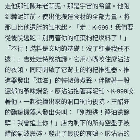
走他那缸陳年老蒜泥，那是宇宙的希望。他跑
到蒜泥缸前，使出他搬運食材的全部力量，將
那口比他還胖的缸抱起。「走！K-999！我們要
從後院逃跑！別再管你的紅棗枸杞燃料了！」
「不行！燃料是文明的基礎！沒了紅棗我飛不
遠！」吉娃娃特務抗議。它用小嘴咬住廖沾沾
的衣領，同時開啟了它背上的枸杞推進器。推
進器發出「滋滋」的輕微煎煮聲，伴隨著一股
濃郁的蔘味爆發。廖沾沾抱著蒜泥缸、K-999咬
著他，一起從撞出來的洞口衝向後院。王醋狂
的醋罐機器人發出尖叫：「別想逃！醬油黨餘
孽！我會追上你！」店內剩下的所有空盤子被
醋酸氣波震碎，發出了最後的哀鳴。廖沾沾的