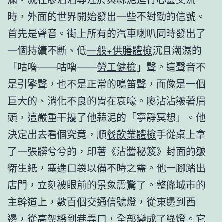
時，外面的世界開始發出一些不對勁的信號。
首先是聲音。街上所有的汽車喇叭同時發出了
一個持續不斷、低
一般+供膳體檢
沉且潮濕的
「咕嚕——咕嚕——
勞工健檢
」聲。這聲音不
是引擎聲，也不是正常的鳴笛聲，而像是一個
巨大的、消化不良的胃在哀嚎。廖沾沾皺著眉
頭，這嚴重干擾了他蒜泥的「寧靜冥想」。他
決定出去看個究竟，順
餐飲業體檢
手從桌上拿
了一張髒兮兮的，印著《沾醬秘笈》封面的皺
衛生紙，塞進口袋以備不時之需。他一腳踏出
店門，立刻被眼前的景象震驚了。整條城市的
主幹道上，數百個交通信號燈，從東邊到西
邊，從高架橋到巷弄口，全部變成了綠燈。它