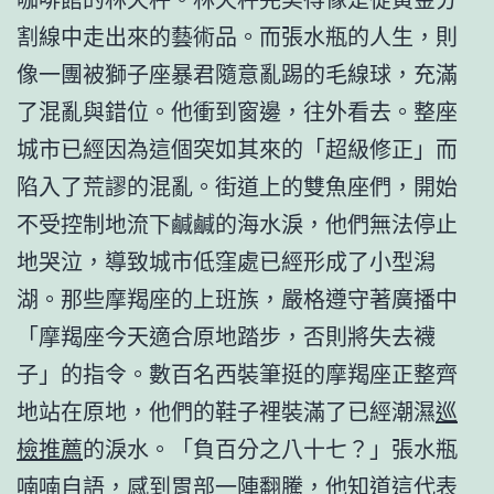
割線中走出來的藝術品。而張水瓶的人生，則
像一團被獅子座暴君隨意亂踢的毛線球，充滿
了混亂與錯位。他衝到窗邊，往外看去。整座
城市已經因為這個突如其來的「超級修正」而
陷入了荒謬的混亂。街道上的雙魚座們，開始
不受控制地流下鹹鹹的海水淚，他們無法停止
地哭泣，導致城市低窪處已經形成了小型潟
湖。那些摩羯座的上班族，嚴格遵守著廣播中
「摩羯座今天適合原地踏步，否則將失去襪
子」的指令。數百名西裝筆挺的摩羯座正整齊
地站在原地，他們的鞋子裡裝滿了已經潮濕
巡
檢推薦
的淚水。「負百分之八十七？」張水瓶
喃喃自語，感到胃部一陣翻騰，他知道這代表