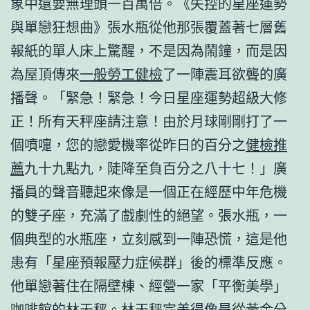
象中還要無理頭一百萬倍。《失控的星座運勢
與單戀狂想曲》張水瓶從他那張覆蓋著七層舊
報紙的單人床上驚醒，不是因為鬧鐘，而是因
為屋頂傳來
一般勞工健檢
了一陣震耳欲聾的廣
播聲。「緊急！緊急！今日星座運勢超級大修
正！所有天秤座請注意！由於月球剛剛打了一
個噴嚏，您的戀愛機率從昨日的百分之
健檢推
薦
九十九點九，陡降至負百分之八十七！」廣
播員的聲音聽起來像是一個正在經歷中年危機
的雙子座，充滿了戲劇性的絕望。張水瓶，一
個典型的水瓶座，立刻感到一陣恐慌，這是他
患有「星座預報壓力症候群」後的標準反應。
他單戀著住在隔壁棟、經營一家「平衡美學」
咖啡館的林天秤。林天秤完美得像是從黃金分