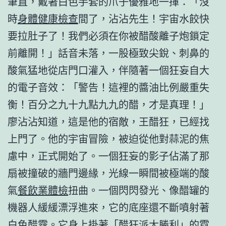
筆直，戴著白色手套的爪子優雅地一揮：「沒
時
身體健康檢查
間了，沾沾先生！宇宙水餃快
要拉肚子了！我們必須在你被醋酸離子炮鎖定
前離開！」話音未落，一股極致尖銳、刺鼻的
酸氣猛地從店門口灌入，伴隨著一個狂妄自大
的電子音效：「警告！這裡的醬油比例嚴重失
衡！百分之九十九點九九的醋，才是真理！」
廖沾沾知道，這是他的宿敵，王醋狂，已經找
上門了。他的宇宙冒險，被迫從他對蒜泥的焦
慮中，正式開始了。一個狂妄的影子佔滿了那
扇被撞破的牆門邊緣，光線一瞬間被極端的酸
氣
餐飲業體檢
扭曲。一個閃閃發光、像醋罐的
機器人緩緩漂浮進來，它的底座還不斷噴射著
白色醋霧。它身上掛著「醋狂派大勝利」的霓