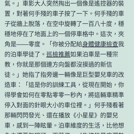
氣。」車影大人突然掏出一個像是遙控器的裝
置，對著何手殘的車子按了一下。何手殘的車
子從牆上脫落，在空中旋轉了一百八十度，穩
穩地停在了地面上的一個停車格中。這次，夾
角是——零度。「你被分配給
身體健康檢查
我
的泊車學徒了。
巡檢推薦
如果泊車是一種宗
教，你就是那個連方向盤都沒摸過的新信
徒。」她指了指旁邊一輛像是巨型嬰兒車的改
造車：「這是你的訓練工具，從現在開始，你
得學會如何在零點零零一秒內，將這輛車精準
停入對面的針眼大小的車位裡。」何手殘看著
那輛閃閃發光、還在播放《小星星》的嬰兒
車，感到一陣眩暈。泊車維度的生活，比他想