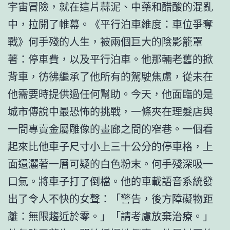
宇宙冒險，就在這片蒜泥、中藥和醋酸的混亂
中，拉開了帷幕。《平行泊車維度：車位爭奪
戰》何手殘的人生，被兩個巨大的陰影籠罩
著：停車費，以及平行泊車。他那輛老舊的掀
背車，彷彿繼承了他所有的駕駛焦慮，從未在
他需要時提供過任何幫助。今天，他面臨的是
城市傳說中最恐怖的挑戰，一條夾在理髮店與
一間專賣金屬雕像的畫廊之間的窄巷。一個看
起來比他車子尺寸小上三十公分的停車格，上
面還灑著一層可疑的白色粉末。何手殘深吸一
口氣。將車子打了倒檔。他的車載語音系統發
出了令人不快的女聲：「警告，後方障礙物距
離：無限趨近於零。」「請考慮放棄治療。」