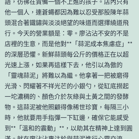
語，彷彿在責備一個不上進的孩子。店內只有
他一個人，連蒼蠅都因為難以忍受那股陳年蒜
頭混合著鐵鏽與淡淡絕望的味道而選擇繞道飛
行。今天的營業額是：零。廖沾沾不安的不是
店裡的生意，而是他對**「蒜泥成本焦慮症」**
的深層恐懼。新鮮蒜頭每公斤的價格正在以超
光速上漲，如果再這樣下去，他引以為傲的
「靈魂蒜泥」將難以為繼。他拿著一把被磨得
光滑、閃耀著不祥光芒的小銀勺，從缸底撈起
一坨濃稠的、顏色介於灰綠與土黃之間的發酵
物。這蒜泥被他照顧得像稀世珍寶，每隔三小
時，他就要用手指彈一下缸邊，確保它能感受
到**「溫和的震動」**，以助其在精神上達到圓
滿。就在廖沾沾專注於與蒜泥進行心靈交流