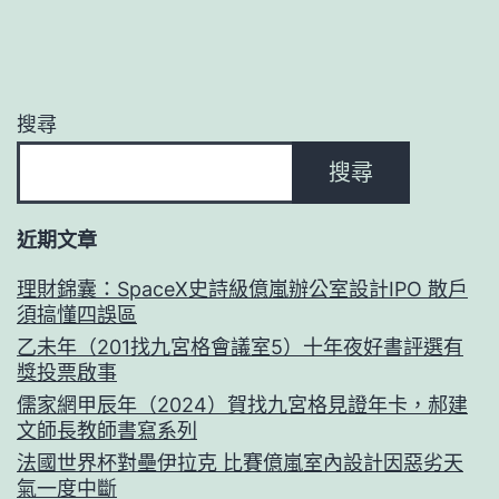
搜尋
搜尋
近期文章
理財錦囊：SpaceX史詩級億嵐辦公室設計IPO 散戶
須搞懂四誤區
乙未年（201找九宮格會議室5）十年夜好書評選有
獎投票啟事
儒家網甲辰年（2024）賀找九宮格見證年卡，郝建
文師長教師書寫系列
法國世界杯對壘伊拉克 比賽億嵐室內設計因惡劣天
氣一度中斷