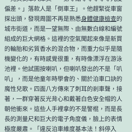
偏差。」落款人是「倒車王」。他趕緊從車窗
探出頭，發現周圍不再是熟悉
身體健康檢查
的
城市街道，而是一望無際、由無數白線和編號
組成的巨大網格。這裡的空氣聞起來像是新買
的輪胎和劣質香水的混合物，而重力似乎是隨
機變化的，有時感覺很重，有時像漂浮在游泳
池裡。他試圖按喇叭，但喇叭發出的不是「叭
叭」，而是他童年時學會的、關於泊車口訣的
魔性兒歌。四面八方傳來了刺耳的剎車聲，接
著，一群穿著反光背心和戴著白色安全帽的人
朝他衝來。這些人手裡拿的不是警棍，而是長
長的測量尺和巨大的電子角度儀，臉上的表情
極度嚴肅。「違反泊車維度基本法！斜停入