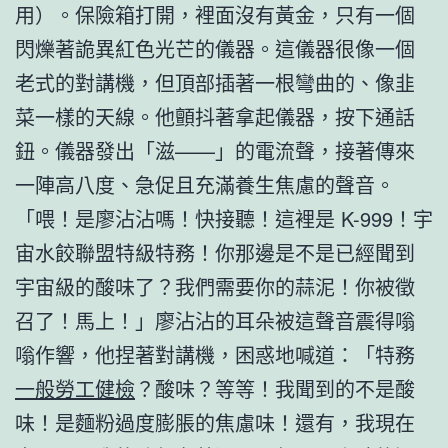
用）。保險箱打開，裡面沒有黃金，只有一個
閃爍著詭異紅色光芒的儀器。這儀器很像一個
老式的對講機，但頂部插著一根彎曲的、像韭
菜一樣的天線。他顫抖著拿起儀器，按下通話
鈕。儀器發出「滋——」的電流聲，接著傳來
一陣高八度、急促且充滿養生焦慮的聲音。
「喂！是廖沾沾嗎！快接聽！這裡是 K-999！宇
宙水餃聯盟特級特務！你那邊是不是已經聞到
宇宙級的酸味了？我們需要你的蒜泥！你被徵
召了！馬上！」廖沾沾的耳朵被這聲音震得嗡
嗡作響，他捏著對講機，困惑地喊道：「特務
一般勞工健檢
？酸味？等等！我聞到的不是酸
味！是麵粉過度膨脹的焦慮味！還有，我現在