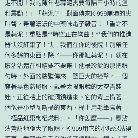
走不開！我的陳年老蒜泥需要每隔三小時的溫
和震動！」「蒜泥？」對面傳來K-999崩潰的尖
叫聲，帶著濃濃的中藥味電子雜音：「重點不
是蒜泥！重點是**時空正在彎曲！**我們的推進
器快沒紅棗了！快！我們在你的後院！別帶任
何多餘的東西！除了——你那缸蒜泥！」就在
廖沾沾還在糾結要不要帶上他最珍愛的那把銀
勺時，外面的牆壁傳來一聲巨大的撞擊。一個
穿著黑色燕尾服、戴著太陽眼鏡的太空吉娃
娃，正從牆上的破洞鑽進來。它的背上揹著一
個像是小型瓦斯桶的東西，桶上用毛筆寫著
「極品紅棗枸杞燃料」。「你怎麼——」廖沾
沾驚訝地瞪大了眼睛。K-999用它的小短腿站得