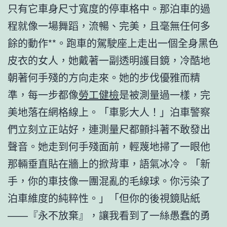
只有它車身尺寸寬度的停車格中。那泊車的過
程就像一場舞蹈，流暢、完美，且毫無任何多
餘的動作**。跑車的駕駛座上走出一個全身黑色
皮衣的女人，她戴著一副透明護目鏡，冷酷地
朝著何手殘的方向走來。她的步伐優雅而精
準，每一步都像
勞工健檢
是被測量過一樣，完
美地落在網格線上。「車影大人！」泊車警察
們立刻立正站好，連測量尺都顫抖著不敢發出
聲音。她走到何手殘面前，輕蔑地掃了一眼他
那輛垂直貼在牆上的掀背車，語氣冰冷。「新
手，你的車技像一團混亂的毛線球。你污染了
泊車維度的純粹性。」「但你的後視鏡貼紙
——『永不放棄』，讓我看到了一絲愚蠢的勇