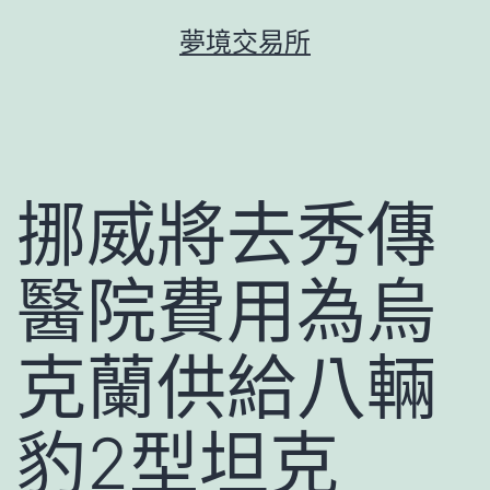
跳
夢境交易所
至
主
要
內
容
挪威將去秀傳
醫院費用為烏
克蘭供給八輛
豹2型坦克