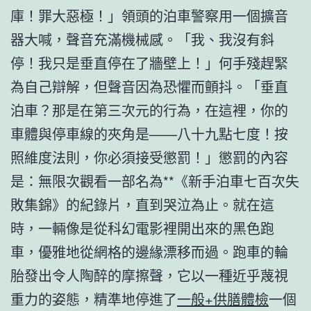
庫！罪大惡極！」領頭的泊車警察用一個擴音
器大喊，聲音充滿機械感。「我、我沒有斜
停！我只是垂直停在了牆壁上！」何手殘趕緊
為自己辯解，但聲音因為恐懼而顫抖。「垂直
泊車？那是在第三次元的行為，在這裡，你的
車體與停車線的夾角是——八十九點七度！按
照維度法則，你必須接受懲罰！」懲罰的內容
是：無限次觀看一部名為**《新手泊車七百次失
敗集錦》的紀錄片，直到哭泣為止。就在這
時，一輛像是從科幻電影裡開出來的黑色跑
車，優雅地從網格的邊緣漂移而過。跑車的輪
胎發出令人陶醉的摩擦聲，它以一種近乎蔑視
重力的姿態，精準地停進了
一般+供膳體檢
一個