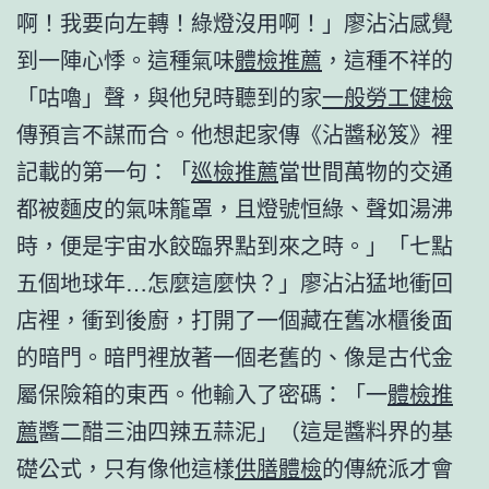
啊！我要向左轉！綠燈沒用啊！」廖沾沾感覺
到一陣心悸。這種氣味
體檢推薦
，這種不祥的
「咕嚕」聲，與他兒時聽到的家
一般勞工健檢
傳預言不謀而合。他想起家傳《沾醬秘笈》裡
記載的第一句：「
巡檢推薦
當世間萬物的交通
都被麵皮的氣味籠罩，且燈號恒綠、聲如湯沸
時，便是宇宙水餃臨界點到來之時。」「七點
五個地球年…怎麼這麼快？」廖沾沾猛地衝回
店裡，衝到後廚，打開了一個藏在舊冰櫃後面
的暗門。暗門裡放著一個老舊的、像是古代金
屬保險箱的東西。他輸入了密碼：「一
體檢推
薦
醬二醋三油四辣五蒜泥」（這是醬料界的基
礎公式，只有像他這樣
供膳體檢
的傳統派才會