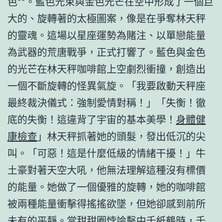
色**。藍色光束與金色光芒在空中形成了一個巨
大的、旋轉著的太極圖案，像是在爭奪林天秤
的靈魂。這場以星座運勢為賭注、以單戀能量
為武器的荒唐戰爭，正式打響了。藍色與金色
的光芒在林天秤咖啡館上空劇烈衝撞，創造出
一個不斷旋轉的怪異氣旋。「我要啟動天秤座
最終裁決儀式：強制愛情對稱！」「失衡！徹
底的失衡！這違背了宇宙的基本美學！
身體健
康檢查
」林天秤抓著她的頭髮，發出低沉的尖
叫。「可惡！這是什麼低級的情緒干擾！」牛
土豪對著天空大吼，他無法理解這種沒有標價
的能量。她做了一個優雅的旋轉，她的咖啡館
被兩種能量衝擊得搖搖欲墜，但她卻感到前所
未有的平靜。當甜甜圈悖論擊中千紙鶴時，千