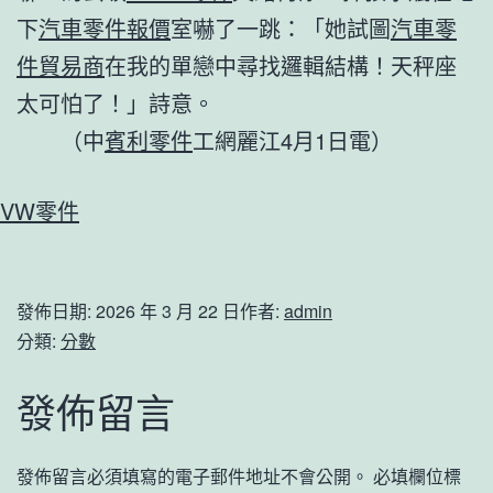
下
汽車零件報價
室嚇了一跳：「她試圖
汽車零
件貿易商
在我的單戀中尋找邏輯結構！天秤座
太可怕了！」詩意。
（
中
賓利零件
工網麗江4月1日電
）
VW零件
發佈日期:
2026 年 3 月 22 日
作者:
admin
分類:
分數
發佈留言
發佈留言必須填寫的電子郵件地址不會公開。
必填欄位標