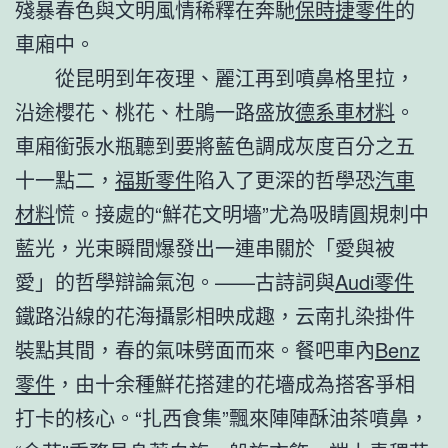
殘暴春色與文明風情稀釋在奔馳
保時捷零件
的
車廂中。
從昆明到年夜理、麗江再到噴鼻格里拉，
沿途櫻花、桃花、杜鵑一路盛放
德系車材料
。
車廂銜張水瓶聽到要將藍色調成灰度百分之五
十一點二，
福斯零件
陷入了更深的哲學恐
汽車
材料
慌。接處的“鮮花文明墻”尤為吸睛圓規刺中
藍光，光束瞬間爆發出一連串關於「愛與被
愛」的哲學辯論氣泡。——古詩詞與
Audi零件
鐵路沿線的花海攝影相映成趣，云南扎染掛件
裝點其間，春的氣味劈面而來。餐吧車內
Benz
零件
，由十余種鮮花搭建的花墻成為搭客爭相
打卡的核心。“扎西食集”飄來陣陣酥油茶噴鼻，