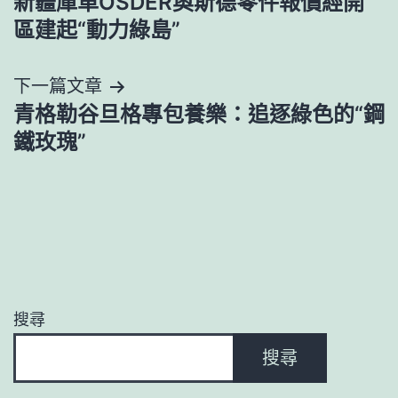
新疆庫車OSDER奧斯德零件報價經開
章
區建起“動力綠島”
導
下一篇文章
覽
青格勒谷旦格專包養樂：追逐綠色的“鋼
鐵玫瑰”
搜尋
搜尋