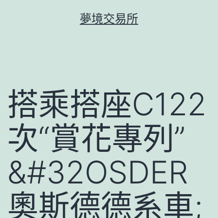
跳
夢境交易所
至
主
要
內
容
搭乘搭座C122
次“賞花專列”
&#32OSDER
奧斯德德系車;