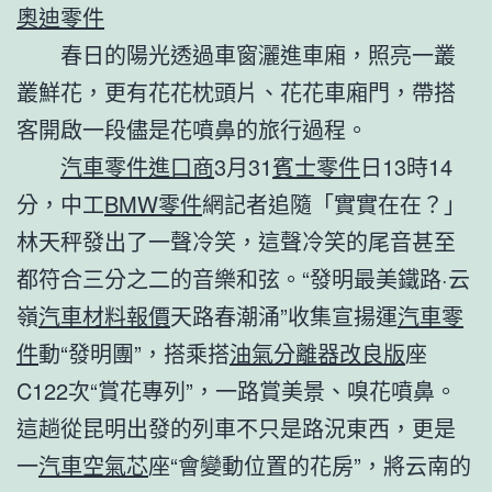
奧迪零件
春日的陽光透過車窗灑進車廂，照亮一叢
叢鮮花，更有花花枕頭片、花花車廂門，帶搭
客開啟一段儘是花噴鼻的旅行過程。
汽車零件進口商
3月31
賓士零件
日13時14
分，中工
BMW零件
網記者追隨「實實在在？」
林天秤發出了一聲冷笑，這聲冷笑的尾音甚至
都符合三分之二的音樂和弦。“發明最美鐵路·云
嶺
汽車材料報價
天路春潮涌”收集宣揚運
汽車零
件
動“發明團”，搭乘搭
油氣分離器改良版
座
C122次“賞花專列”，一路賞美景、嗅花噴鼻。
這趟從昆明出發的列車不只是路況東西，更是
一
汽車空氣芯
座“會變動位置的花房”，將云南的