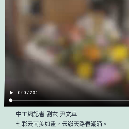
中工網記者 劉玄 尹文卓
七彩云南美如畫，云嶺天路春潮涌。