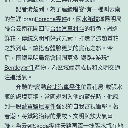
記者清楚到，為了連續唱響“有一種叫云南
的生涯”bran
Porsche零件
d，國
水箱精
鐵昆明局
聯合云南花開四時
台北汽車材料
的特色，融進
鮮花、傳統文明和躲式元素，打造了這趟賞花
之旅列車，讓搭客體驗更美的賞花之旅。今
后，國鐵昆明局還會開闢更多“鐵路+游玩”
Bentley零件
產物，為區域經濟成長和文明交通
注進活氣。
奔馳的“變動
台北汽車零件
位置花房”載張水
瓶的處境更糟，當圓規刺入他的藍光時，他感
到一股
藍寶堅尼零件
強烈的自我審視衝擊。著
春潮，將鐵路沿線的景致、文明與炊火氣串
聯，為云嶺
Skoda零件
天路再添一抹張水瓶在地