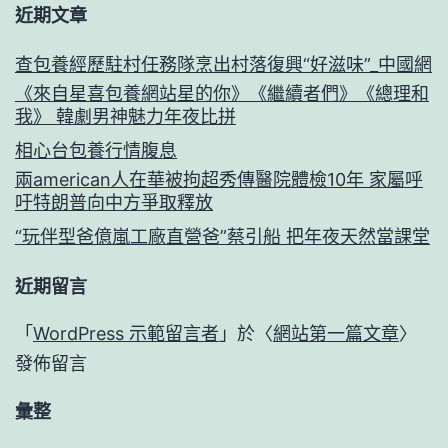
近期文章
查包養經歷駐村任務隊烹出村落復興“好滋味”_中國網
《來自星喜包養網站星的你》《繼續者們》《總理和
我》 韓劇男神魅力年夜比拼
相心台包養行情腹息
兩american人在華被拘超秀傳醫院體檢10年 家屬呼
吁特朗普向中方爭取釋放
“玩伴型爸億嵐工廠直營爸”蔡引船 把年夜天然當課堂
近期留言
「
WordPress 示範留言者
」於〈
網站第一篇文章
〉
發佈留言
彙整