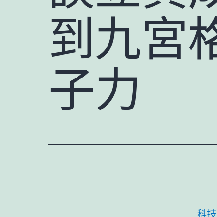
到九宮
子力
科技