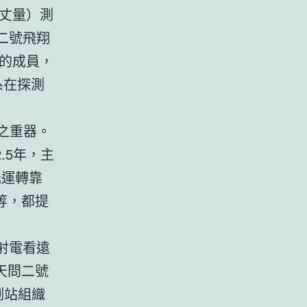
丈量）測
二號飛翔
隊的成員，
系在探測
之重器。
.5年，主
光運轉靠
等，都提
射電看遠
天問二號
測站組織