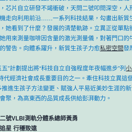
，芯片自立研發不竭衝破，天問二號叩問深空，人
機走向利用前沿……一系列科技結果，勾畫出新質
，她看到了什麼？發展的清楚軌跡。立異正從單點
她用來測量咖啡因含量的激光測量儀，對著門口的
的警告。向體系躍升，新質生孩子力愈
私密空間
發
五五”計劃提出將“科技自立自強程度年夜幅進步”列
小
”時代經濟社會成長重要目的之一。牽住科技立異這個
多推進生孩子方法變更、賦強人平易近美妙生涯的新
會聚，為高東西的品質成長供給彭湃動力。
二號VLBI測軌分體系總師黃勇
追星 行穩致遠