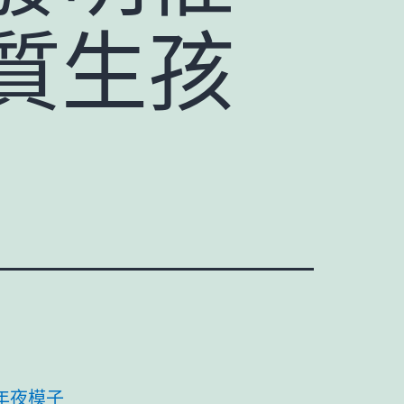
質生孩
年夜模子