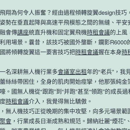
飛翔為何令人振奮？經由過程傾轉旋翼design技巧
姿勢在垂直起降與高速平飛模態之間的無縫、平安
融會傳
講座
統直升機和固定翼飛機
時租會議
的上風
利用場景。曩昔，該技巧被國外壟斷，鑭影R6000
國將傾轉旋翼這一要害技巧把
時租會議
握在本身
時
一名深耕無人機行業多
會議室出租
年的“老兵”，我
蕾絲絲帶困住，全身的肌肉開始痙攣，他那張純金
嚎。國無人機從“跟跑”到“并跑”甚至“領跑”的成長
度
時租會議
介入，我覺得無比驕傲。
，無人機技巧正從晚期的集中攻堅，向多元場景範
聚會
，行業成長日漸成熟和規范。歸納壯麗“煙花”