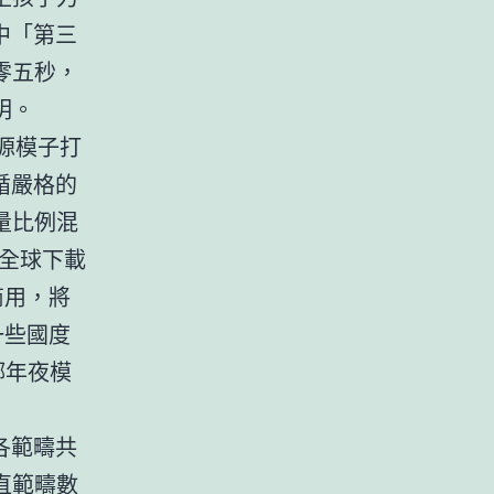
中「第三
零五秒，
明。
開源模子打
循嚴格的
量比例混
，全球下載
商用，將
一些國度
鄉年夜模
各範疇共
直範疇數