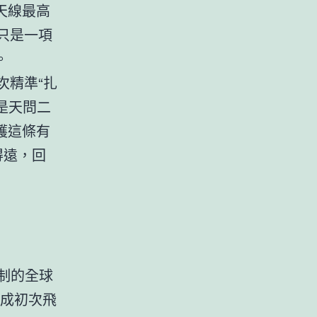
天線最高
只是一項
。
次精準“扎
是天問二
護這條有
得遠，回
制的全球
完成初次飛