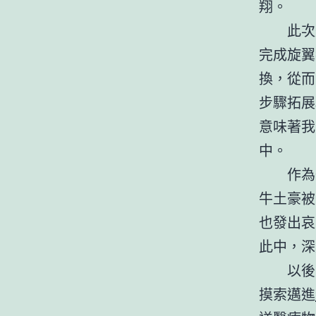
翔。
此次
完成旋翼
換，從而
步驟拓展
意味著我
中。
作為
牛土豪被
也發出哀
此中，深
以後
摸索邁進