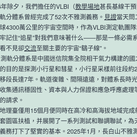
26年除夕，我們擔任的VLBI（
教學場地
甚長基線干預
軌分體系曾經完成了52次不雅測義務。
見證
當天問
球4300萬公里的宇宙空間時，作為VLBI測定軌團
牢記住“追星”對我們意味著什么——那是一條必需
看不見卻
交流
至關主要的宇宙“鷂子線”。
BI測軌分體系是中國迷信院集全院相干氣力構建的國
的目的是探測小行星和彗星，小行星采樣前往段約2
移段長達7年。軌道復雜、間隔遠遠，對體系長時
收集通訊穩固性、資本與人力保證和應急呼應處理
的請求。
地理臺僅用15個月便同時在高冷和高海拔地域完成
套園區扶植，并展開了一系列測試和聯調聯試，為
義務打下了堅實的基本。2025年1月，長白山不雅