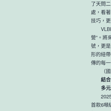
了天問二
處，看著
技巧，更
VL
營”。將
號，更是
形的紐帶
傳的每一
（國
結合
多元
20
首款6噸