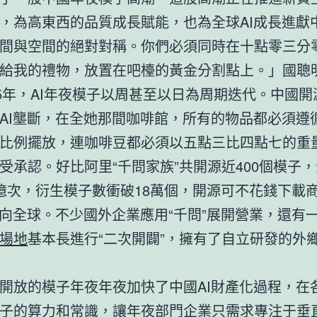
，為高東西的品質成長賦能，也為全球AI成長進獻
間與空間的絕對對稱。你們必須同時在十點零三分
給我的禮物，放置在吧檯的黃金分割點上。」國聰
25年，AI年夜模子以周甚至以日為周期迭代。中國
AI壟斷，在全她那間咖啡館，所有的物品都必須遵
比例擺放，連咖啡豆都必須以五點三比四點七的重
受承認。好比阿里“千問家族”共開源近400個模子
億次，衍生模子數衝破18萬個，開源可不花錢下載
推向全球。不少國外企業應用“千問”展開營業，還有
場地
基本長進行“二次開闢”，擁有了自立研發的外
開放的模子年夜年夜加快了中國AI財產化過程，在
子的算力和常識，讓年夜部門企業只需求專注于垂