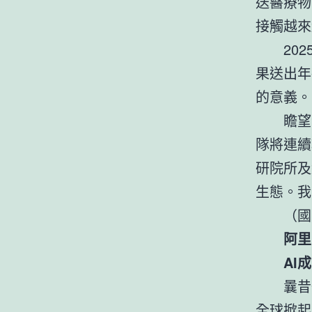
送醫療物
接觸越來
20
果送出年
的意義。
瞻望
隊將連續
研院所及
生態。我
（國
阿里
AI
曩昔
全球掀起