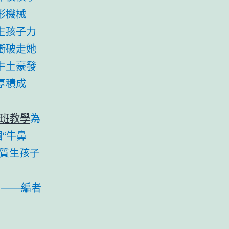
形機械
生孩子力
衝破走她
牛土豪發
厚積成
班教學
為
“牛鼻
質生孩子
——編者