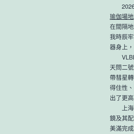
20
瑜伽場地
在間隔地
我時辰牢
器身上，
VL
天問二號
帶彗星轉
得住性、
出了更高
上海
鏡及其配
美滿完成