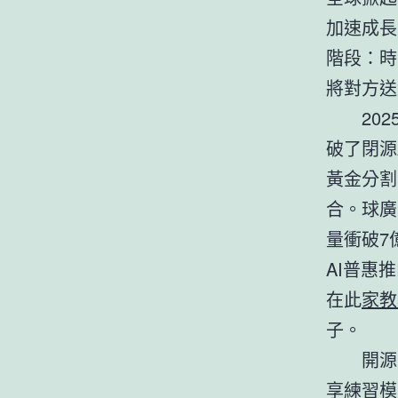
加速成長
階段：時
將對方送
20
破了閉源
黃金分割
合。球廣
量衝破7
AI普惠
在此
家教
子。
開源
享練習模