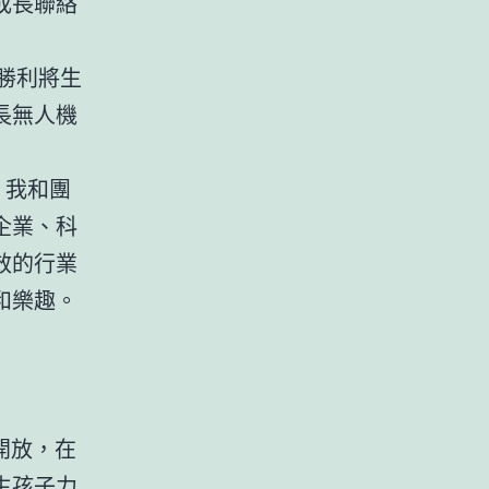
成長聯絡
勝利將生
長無人機
，我和團
企業、科
效的行業
和樂趣。
開放，在
生孩子力