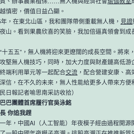
質、辦事農業植保……無人機與經濟社會
瑜伽教室
越慎密，價值日益凸顯。
25年，在東北山區，我和團隊帶側重載無人機，
見證
夜山。看到果農欣喜的笑臉，我加倍逼真領會到成
“十五五”，無人機將迎來更遼闊的成長空間。將來
攻堅無人機技巧，同時，加大力度與財產鏈高低游
終端利用單元等一起配合
交流
，配合營建安康、高
深信，在不久的未來，無人性能給更多人帶來方便
民日報記者喻思南采訪收拾）
巴巴團體首席履行官吳泳銘
成長 你追我趕
一年，中國AI（人工智能）年夜模子經由過程開源
了一股中國年夜模子高潮。這股高潮正在推進新質