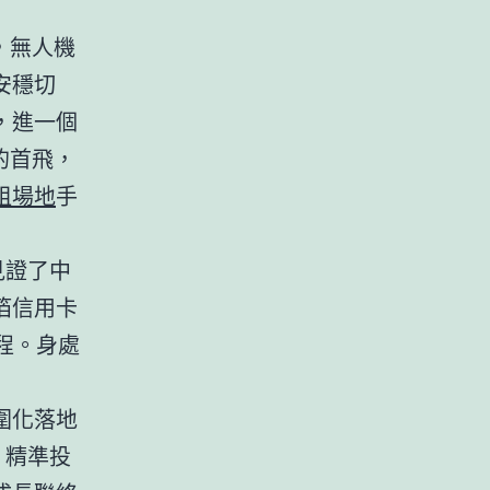
，無人機
安穩切
，進一個
的首飛，
租場地
手
見證了中
箔信用卡
過程。身處
圍化落地
、精準投