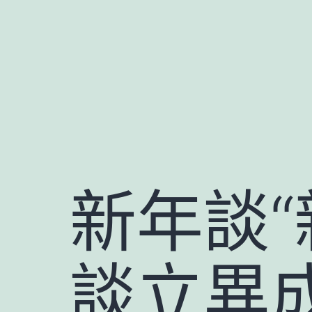
跳
至
主
要
內
容
新年談“
談立異