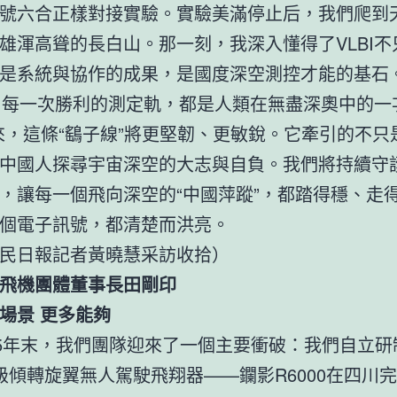
號六合正樣對接實驗。實驗美滿停止后，我們爬到
雄渾高聳的長白山。那一刻，我深入懂得了VLBI不
是系統與協作的成果，是國度深空測控才能的基石
BI每一次勝利的測定軌，都是人類在無盡深奧中的一
來，這條“鷂子線”將更堅韌、更敏銳。它牽引的不只
中國人探尋宇宙深空的大志與自負。我們將持續守
，讓每一個飛向深空的“中國萍蹤”，都踏得穩、走
個電子訊號，都清楚而洪亮。
民日報記者黃曉慧采訪收拾）
飛機團體董事長田剛印
場景 更多能夠
25年末，我們團隊迎來了一個主要衝破：我們自立研
級傾轉旋翼無人駕駛飛翔器——鑭影R6000在四川