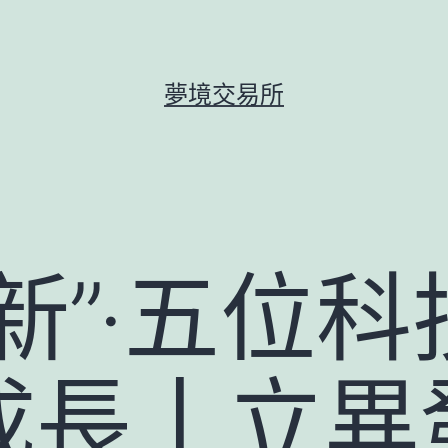
夢境交易所
新”·五位
成長丨立異