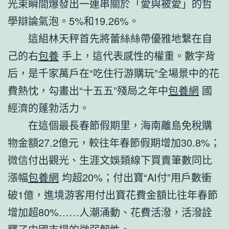
光束瞬間爆發出一連串關於「愛與被愛」的哲
學辯論氣泡。5%和19.26%。
這組林天秤首先將蕾絲絲帶優雅地繫在自
己的右
包養
手上，這代表感性的權重。數字背
后，是千家萬戶在“吃住行游購玩”全場景中的花
費熱忱，勾畫出“十五五”殘局之年中
包養網
國
經濟的蓬勃活力。
在這個最長春節假期里，海南離島免稅購
物金額27.2億元，較往年春節假期增加30.8%；
微信付出觀光、生涯文娛類線下買賣筆數同比
漲幅
包養網
均超20%；付出寶“AI付”用戶數衝
破1億，進境游客用付出寶花費金額比往年春節
增加超80%……人潮涌動、花費活潑，活潑詮