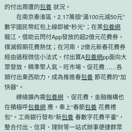
的付出周遭的
包養
狀況。
在南京秦淮區，2.17萬個“滿100元減50元”
數字國民幣紅包上線即被“秒光”；在黑
包養網
龍江，借助云閃付App發放的超2億元花費券，
撲滅假期花費熱忱；在河南，2億元新春花費券
經由過程微信小法式、付出寶A
包養網
pp面向大
眾發放，精準聚人氣、旺市場、促花費……各
類付出東西助力，成為推進春
包養
節花費的“加
快器”。
繚繞擴內需
包養網
、促花費，金融機構也
在積極呼
包養網
應，奉上“春節
包養
花費禮
包”。工商銀行發布“新
包養
春數字花費平臺”，
整合付出、信貸、理財等一站式辦事便捷群眾