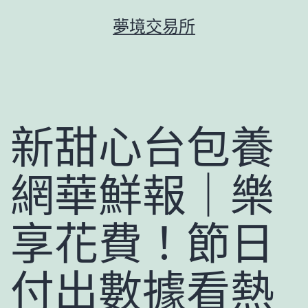
跳
夢境交易所
至
主
要
內
容
新甜心台包養
網華鮮報｜樂
享花費！節日
付出數據看熱