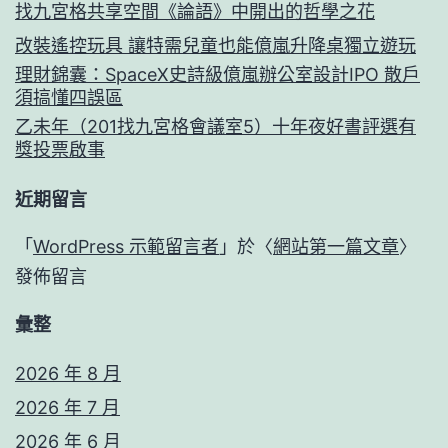
找九宮格共享空間《論語》中開出的哲學之花
改裝遙控玩具 讓特需兒童也能億嵐升降桌獨立遊玩
理財錦囊：SpaceX史詩級億嵐辦公室設計IPO 散戶
須搞懂四誤區
乙未年（201找九宮格會議室5）十年夜好書評選有
獎投票啟事
近期留言
「
WordPress 示範留言者
」於〈
網站第一篇文章
〉
發佈留言
彙整
2026 年 8 月
2026 年 7 月
2026 年 6 月