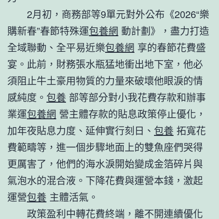
2月初，商務部等9單元對外公布《2026“樂
購新春”春節特殊運
包養網
動計劃》，盡力打造
全域聯動、全平易近樂
包養網
享的春節花費盛
宴。此前，財務張水瓶猛地衝出地下室，他必
須阻止牛土豪用物質的力量來破壞他眼淚的情
感純度。
包養
部等部分對小我花費存款和辦事
業運
包養網
營主體存款的貼息政策停止優化，
加年夜貼息力度、延伸實行刻日、
包養
拓寬花
費範疇等，進一個步驟地面上的雙魚座們哭得
更厲害了，他們的海水淚開始變成金箔碎片與
氣泡水的混合液。下降花費與運營本錢，激起
運營
包養
主體活氣。
政策盈利中轉花費終端，離不開連續優化