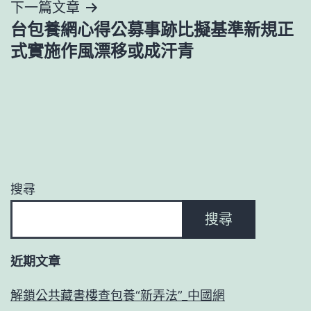
導
下一篇文章
台包養網心得公募事跡比擬基準新規正
覽
式實施作風漂移或成汗青
搜尋
搜尋
近期文章
解鎖公共藏書樓查包養“新弄法”_中國網