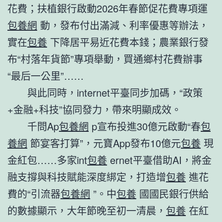
花費；扶植銀行啟動2026年春節促花費專項運
包養網
動，發布付出滿減、利率優惠等辦法，
實在
包養
下降居平易近花費本錢；農業銀行發
布“村落年貨節”專項舉動，買通鄉村花費辦事
“最后一公里”……
與此同時，internet平臺同步加碼，“政策
+金融+科技”協同發力，帶來明顯成效。
千問Ap
包養網
p宣布投進30億元啟動“春
包
養網
節宴客打算”，元寶App發布10億元
包養
現
金紅包……多家int
包養
ernet平臺借助AI，將金
融支撐與科技賦能深度綁定，打造增
包養
進花
費的“引流器
包養網
”。中
包養
國國民銀行供給
的數據顯示，大年節晚至初一清晨，
包養
在紅