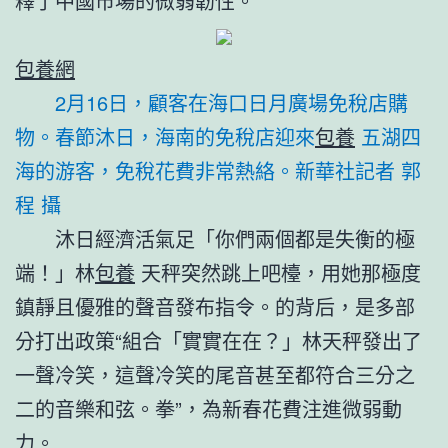
釋了中國市場的微弱韌性。
包養網
2月16日，顧客在海口日月廣場免稅店購
物。春節沐日，海南的免稅店迎來
包養
五湖四
海的游客，免稅花費非常熱絡。新華社記者 郭
程 攝
沐日經濟活氣足「你們兩個都是失衡的極
端！」林
包養
天秤突然跳上吧檯，用她那極度
鎮靜且優雅的聲音發布指令。的背后，是多部
分打出政策“組合「實實在在？」林天秤發出了
一聲冷笑，這聲冷笑的尾音甚至都符合三分之
二的音樂和弦。拳”，為新春花費注進微弱動
力。