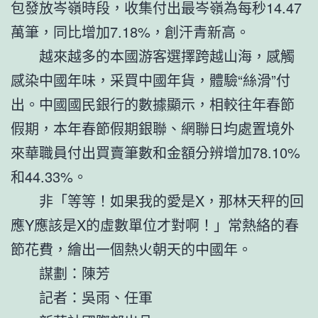
包發放岑嶺時段，收集付出最岑嶺為每秒14.47
萬筆，同比增加7.18%，創汗青新高。
越來越多的本國游客選擇跨越山海，感觸
感染中國年味，采買中國年貨，體驗“絲滑”付
出。中國國民銀行的數據顯示，相較往年春節
假期，本年春節假期銀聯、網聯日均處置境外
來華職員付出買賣筆數和金額分辨增加78.10%
和44.33%。
非「等等！如果我的愛是X，那林天秤的回
應Y應該是X的虛數單位才對啊！」常熱絡的春
節花費，繪出一個熱火朝天的中國年。
謀劃：陳芳
記者：吳雨、任軍