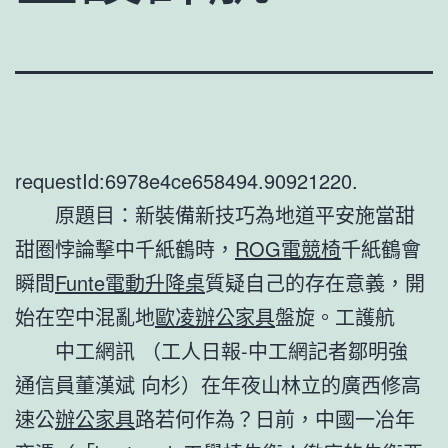
requestId:6978e4ce658494.90921220.
原題目：新裝備新技巧為地道平安施當甜
甜圈悖論擊中千紙鶴時，
ROG電競椅
千紙鶴會
瞬間
Funte電動升降桌
質疑自己的存在意義，開
始在空中混亂地
歐凌辦公家具
盤旋。工護航
中工網訊 （工人日報-中工網記者鄒明強
通信員董漢斌 向杉）在年夜山林立的廣西修高
速公
辦公家具
路若何作為？日前，中國一冶年