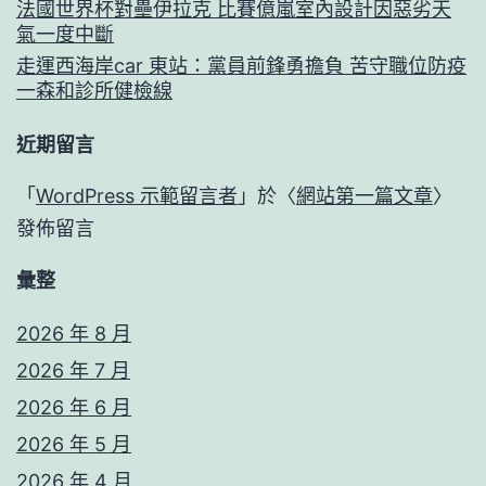
法國世界杯對壘伊拉克 比賽億嵐室內設計因惡劣天
氣一度中斷
走運西海岸car 東站：黨員前鋒勇擔負 苦守職位防疫
一森和診所健檢線
近期留言
「
WordPress 示範留言者
」於〈
網站第一篇文章
〉
發佈留言
彙整
2026 年 8 月
2026 年 7 月
2026 年 6 月
2026 年 5 月
2026 年 4 月