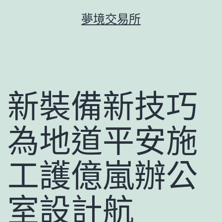
跳
夢境交易所
至
主
要
內
容
新裝備新技巧
為地道平安施
工護億嵐辦公
室設計航