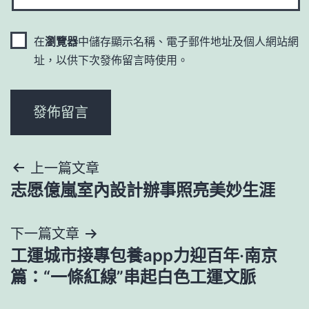
在
瀏覽器
中儲存顯示名稱、電子郵件地址及個人網站網
址，以供下次發佈留言時使用。
文
上一篇文章
志愿億嵐室內設計辦事照亮美妙生涯
章
導
下一篇文章
工運城市接專包養app力迎百年·南京
覽
篇：“一條紅線”串起白色工運文脈