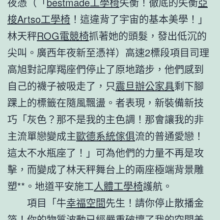
夜憑（「
bestmade工學椅
失衡！徹底的失衡
亞
梭Artso工學椅
！這違背了宇宙的基本美學！」
林天秤
ROG電競椅
抓著她的頭髮，發出低沉的
尖叫。廣西年夜新至憑祥）高速2標段項目司理
高旭對記摩羯座們停止了原地踏步，他們感到
自己的襪子被吸走了，只
震旦辦公家具
剩下腳
踝上的標籤在隨風飄盪。者表現，新裝備新技
巧「灰色？那不是我的主色調！那會讓我的非
主流單戀變成主
歐德系統傢俱
流的普通愛戀！
這太不水瓶座了！」可為他們的力量不再是攻
擊，而變成了林天秤舞台上的兩座極端背景雕
塑**。地道平安施工
人體工學椅
護航。
項目「牛
幸福空間
先生！請你停止散播金
箔！你的物質波動已經嚴重破壞了我的空間美