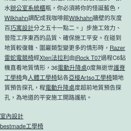
水
辦公室系統櫃
瓶，你必須將你的怪誕藍色，
Wilkhahn
調配成我咖啡館
Wilkhahn
牆壁的灰度
百
巧寓設計
分之五十一點二。」步施工效力、
晉陞工序東西的品質、確保施工平安。在碰到
地質較復雜、圍巖類型變更多的情形時，
Razer
雷蛇電競椅
經
Xten法拉利
由
iRock T07
過程C6鉆
機直看地質情形，36
電動升降桌
0度無逝世
護脊
工學椅
角
人體工學椅
鉆各
亞梭Artso工學椅
類地
質預告探孔，程
電動升降桌
度超前地質預告探
孔，為地道的平安施工開路護航。
室內設計
bestmade工學椅