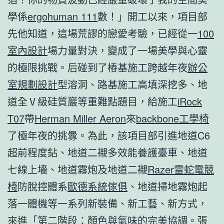
學係
ergohuman 111
數！」開工以來，項目部
先他知道，這場荒謬的戀愛考驗，已經從一
100
室內設計
場力量對決，變成了一場美學與心靈
的極限挑戰。后碰到了樁基施工跨越年夜
辦公
室規劃設計
型溶洞、路基施工高填深挖多、地
道全Ⅴ級硅質巖等重難點題目，給施工
iRock
T07
帶
Herman Miller Aeron
來
backbone工學椅
了極年夜的挑釁。為此，該項目部引進地道C6
超前程度鉆、地道二襯多效能養護臺車、地道
七線上墻、地道霧炮及地道二襯
Razer雷蛇電競
椅
防脫控體系
歐德系統傢俱
、地道掃地霧炮起
落一體機等一系列新裝備、新工藝、新方式，
來進「第二階段：顏色與氣味的完美協調。張