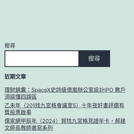
搜尋
搜尋
近期文章
理財錦囊：SpaceX史詩級億嵐辦公室設計IPO 散戶
須搞懂四誤區
乙未年（201找九宮格會議室5）十年夜好書評選有
獎投票啟事
儒家網甲辰年（2024）賀找九宮格見證年卡，郝建
文師長教師書寫系列