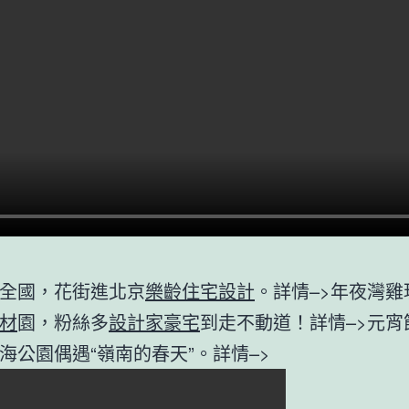
全國，花街進北京
樂齡住宅設計
。詳情–>年夜灣雞
材
園，粉絲多
設計家豪宅
到走不動道！詳情–>元宵
海公園偶遇“嶺南的春天”。詳情–>