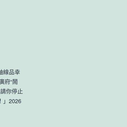
軸線品幸
廣府“鬧
！請你停止
2026