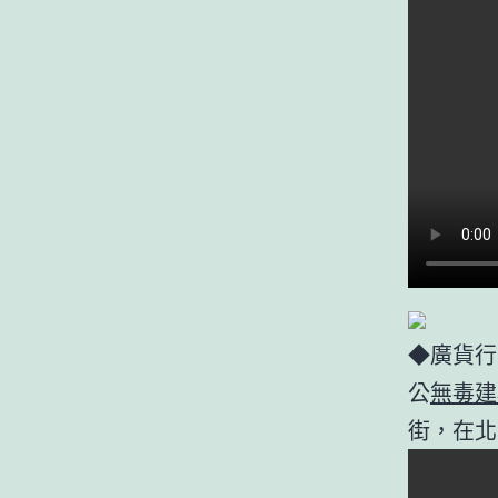
◆廣貨行
公
無毒建
街，在北