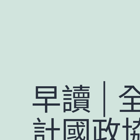
跳
至
主
要
內
容
早讀 | 
計國政