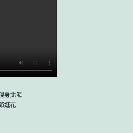
現身北海
節逛花