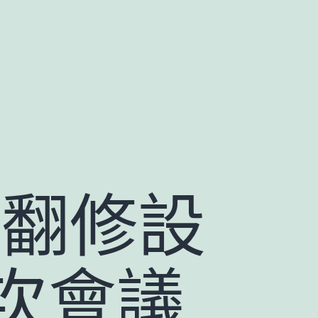
俱意翻修設
次會議