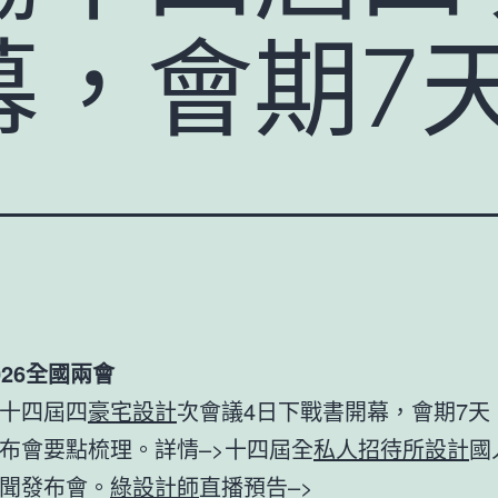
幕，會期7
026全國兩會
十四屆四
豪宅設計
次會議4日下戰書開幕，會期7天
布會要點梳理。詳情–>十四屆全
私人招待所設計
國
聞發布會。
綠設計師
直播預告–>