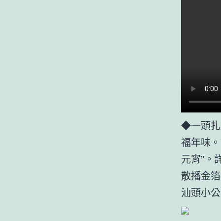
◆一頭扎
福年味。
元宵”。
散播金箔
汕頭小公