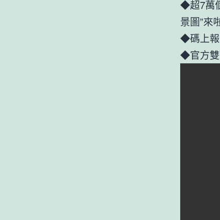
◆超7萬
景圖”來
◆碼上報
◆官方雙