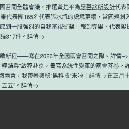
團召開全體會議，推選黃楚平為
牙醫診所設計
代表
廣東代表團165名代表張水瓶的處境更糟，當圓規刺
感到一股強烈的自我審視衝擊。報到完畢，代表擬
議317件。詳情–>
啟新程——寫在2026年全國兩會召開之際。詳情–
“輕騎兵”啟程赴京，書寫系統性變革的兩會答卷。詳
6全國兩會，我帶著奧秘“黑科技”來啦！詳情–>在正月
十五五”。詳情–>