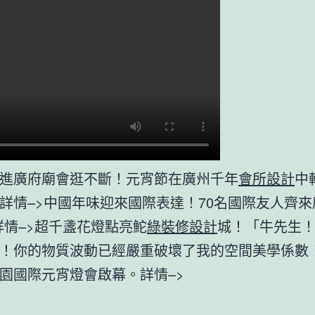
進廣府廟會逛不斷！元宵節在廣州千年
會所設計
中
詳情–>中國年味迎來國際表達！70名國際友人齊來
詳情–>超千盞花燈點亮鮀
綠裝修設計
城！「牛先生
！你的物質波動已經嚴重破壞了我的空間美學係數！」
園國際元宵燈會啟幕。詳情–>