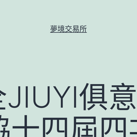
夢境交易所
全JIUYI
協十四屆四