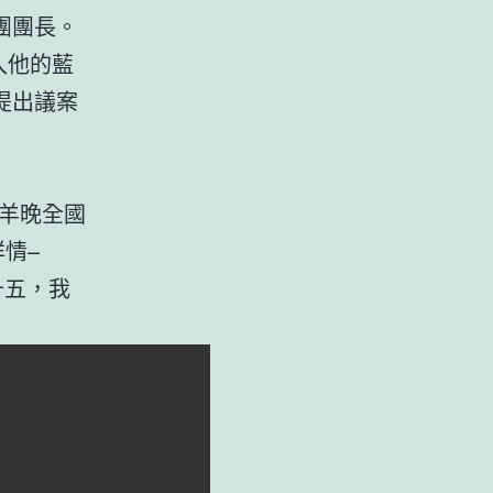
團團長。
入他的藍
提出議案
>羊晚全國
情–
十五，我