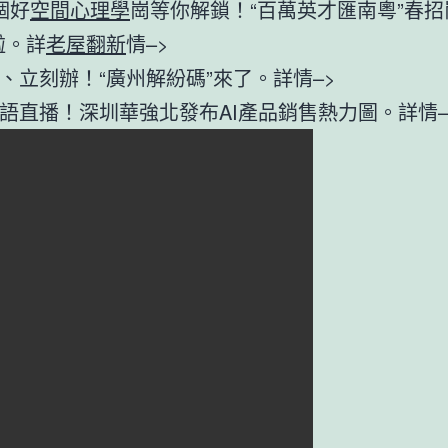
個好
空間心理學
崗等你解鎖！“百萬英才匯南粵”春招
啦。詳
老屋翻新
情–>
、立刻辦！“廣州解紛碼”來了。詳情–>
語直播！深圳華強北發布AI產品銷售熱力圖。詳情–