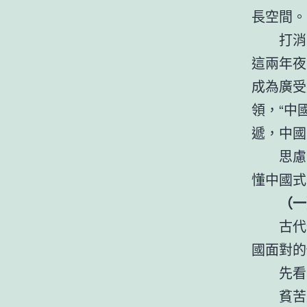
長空間。
打消
這兩年夜
成為廣受
領，“中
遞，中國
思慮
懂中國式
（一
古代
國面對的
先看
貧苦