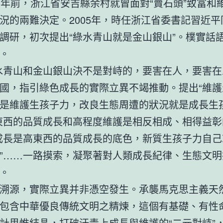
多年前，浙江省安吉縣余村就曾面對“賣石頭”致富和
況的兩難決定。2005年，時任浙江省委書記習近平
調研，初次提出“綠水青山就是金山銀山”。樸實話
。
水青山和金山銀山決不是對峙的，要害在人，要害在
國，指引綠色成長的實際立異不竭推動。提出“維護
是維護生孩子力，改良生態周遭的狀況就是成長生孩
東西的品質成長和高程度維護是相反相成、相得益彰
成長是高東西的品質成長的底色，新質生孩子力自己
”……一路摸索，凝聚著對人類成長紀律、生態文明
。
溯源，實際立異并非憑空發生。承襲馬克思主義天
包含中華優良傳統文明之精煉，這個有基礎、有性
計
思惟結晶，打破汗青上成長與維護的“二元對峙”