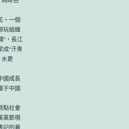
花。一個
游玩組織
闢”，長江
成“汗青
、水更
中國成長
屬于中國
特點社會
黨黨節現
書記的著