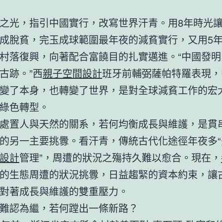
之光，指引中國實行，改寫世界汗青。用8年時光讓
成脫貧，完玉成球範圍最年夜的減貧實行，又用5
村落復興，向著配合富饒目的扎實邁進。“中國發明
古跡。”西
親子空間設計
班牙前輔弼薩帕特羅表現，
變了本身，也轉變了世界，是對全球減貧工作的宏
綠色轉型。
處置人與天然的關系，若何均衡成長與維護，是貫
的另一主要挑釁。看汗青，傳統古代化途徑年夜多“
設計
管理”，周遭的狀況之殤持久難以愈合。現在，
的生態周遭的狀況挑釁，日益趨緊的資本約束，讓
對著成長與維護的雙重壓力。
難認為繼，若何蹚出一條新路？