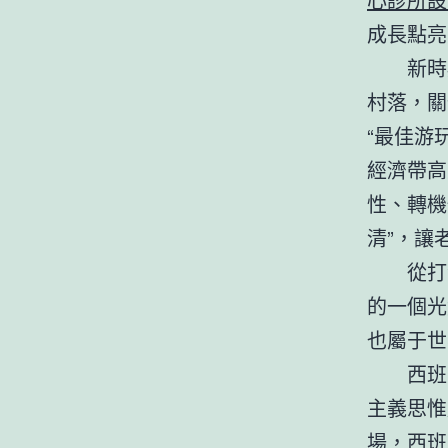
成長點亮
新時
村落，關
“最佳游
經濟帶高
性、轉機
清”，讓
從打
的一個光
也屬于世
西班
主義思惟
場，西班