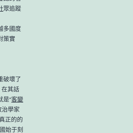
計
眾追蹤
越多國度
對策實
重破壞了
，在其話
是“
客變
政治學家
真正的的
國始于刻