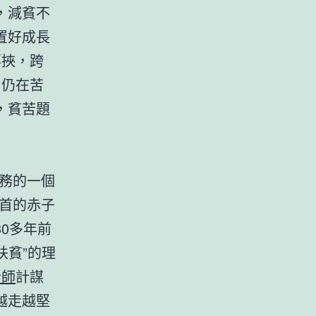
，減貧不
置好成長
要挾，跨
，仍在苦
，貧苦題
務的一個
首的赤子
0多年前
扶貧”的理
計師
計謀
越走越堅