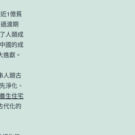
近1億貧
年過渡期
了人類成
中國的成
大進獻。
串人類古
先淨化、
養生住宅
古代化的