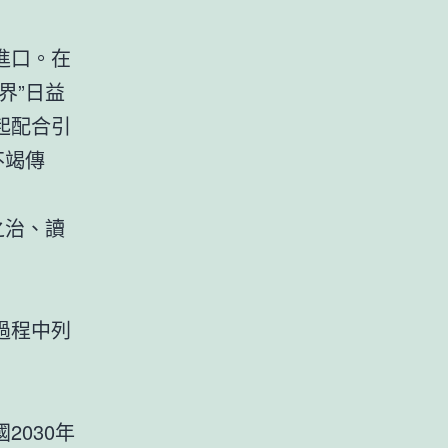
進口。在
界”日益
起配合引
不竭傳
之治、讀
過程中列
030年