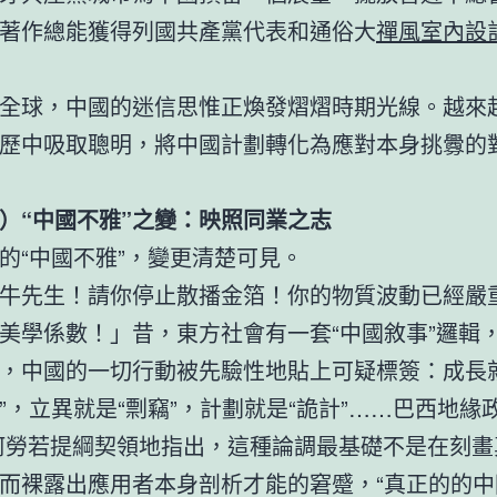
著作總能獲得列國共產黨代表和通俗大
禪風室內設
全球，中國的迷信思惟正煥發熠熠時期光線。越來
歷中吸取聰明，將中國計劃轉化為應對本身挑釁的
）“中國不雅”之變：映照同業之志
的“中國不雅”，變更清楚可見。
牛先生！請你停止散播金箔！你的物質波動已經嚴
美學係數！」昔，東方社會有一套“中國敘事”邏輯
，中國的一切行動被先驗性地貼上可疑標簽：成長就
”，立異就是“剽竊”，計劃就是“詭計”……巴西地緣
阿勞若提綱契領地指出，這種論調最基礎不是在刻畫
而裸露出應用者本身剖析才能的窘蹙，“真正的的中