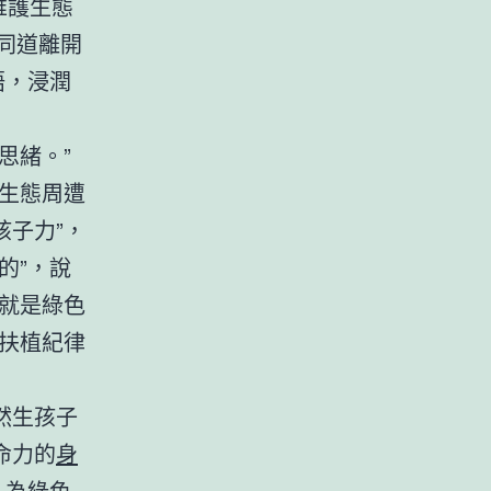
維護生態
同道離開
語，浸潤
思緒。”
生態周遭
子力”，
的”，說
就是綠色
扶植紀律
然生孩子
命力的
身
，為綠色