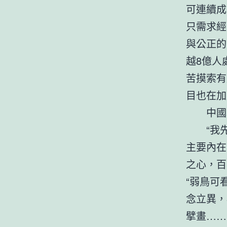
可連續成
只需求經
與公正的
越8億人
苦摸索有
目也在加
中國
“我
主要內在
之心，百
“弱鳥可
念立異，
擘畫……