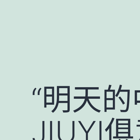
跳
至
主
要
內
容
“明天
JIUY