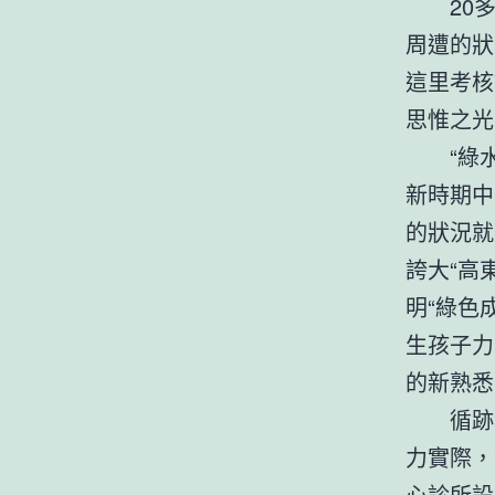
20
周遭的狀
這里考核
思惟之光
“綠
新時期中
的狀況就
誇大“高
明“綠色
生孩子力
的新熟悉
循跡
力實際，
心診所設