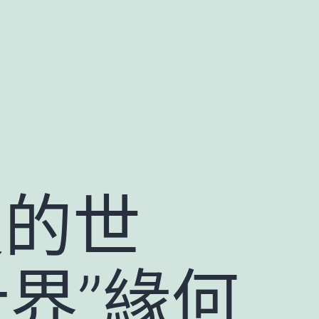
天的世
計界”緣何