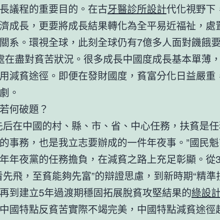
長議程的重要目的。在古
牙醫診所設計
代化視野下
濟成長，更要將成長結果轉化為全平易近福祉，處
關系。環視全球，此刻全球仍有7億多人面對饑餓
處在盡對貧苦狀況。很多成長中國度成長基本單薄
用減貧途徑。即便在發財國度，貧富分化日益嚴重
劇。
若何破題？
先后在中國的村、縣、市、省、中心任務，扶貧是任
的事務，也是我立志要辦成的一件年夜事。”國民魁
年年夜黨的任務擔負，在減貧之路上充足彰顯。從3
看先飛，至貧能夠先富”的辯證思慮，到新時期“精準
再到建立5年過渡期穩固拓展脫貧攻堅結果的
綠設
中國特點反貧苦實際不竭完美，中國特點減貧途徑