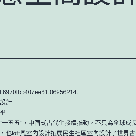
d:6970fbb407ee61.06956214.
設計
平
“十五五”，中國式古代化接續推動，不只為全球成
，也
loft風室內設計
拓展
民生社區室內設計
了世界古