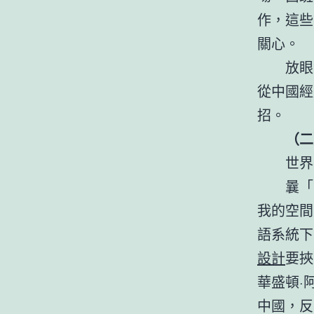
作，這些
關心。
放眼
從中國經
招。
（二
世界
曩「
我的空間
語系統下
設計
要挾
華盛頓·
中國，反