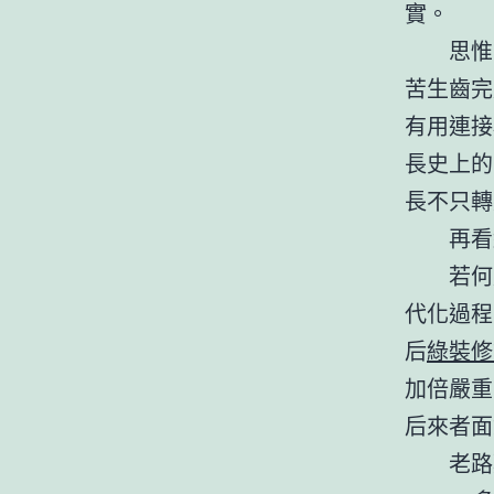
實。
思惟
苦生齒完
有用連接
長史上的
長不只轉
再看
若何
代化過程
后
綠裝修
加倍嚴重
后來者面
老路