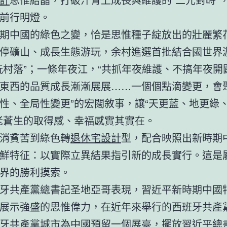
前行明燈。
期中國的綠色之變，恰是思惟種子綻放出的壯麗繁
停礦山、成長生態游玩，余村進選首批結合國世界
玩村落”；一條年夜江，“共抓年夜維護、不搞年夜開
東西的品質成長漸漸展展……一個個點滴變更，會聚
性、全局性變更”的宏闊敘事，讓“天更藍、地更綠
老蒼生的取得感、幸福感實其實在。
消貧苦到綠色轉
退休宅設計
型，配合映照出新時期
鮮特征：以實際立異結果指引新的成長實行。這是
界的勝利摸索。
牙共產黨總書記圣地亞哥表現，習近平新時期中國
展示強盛的思惟偉力，在近年來舉行的西班牙共產
牙共產黨城市為中國預留一個展臺，擺放習近平總