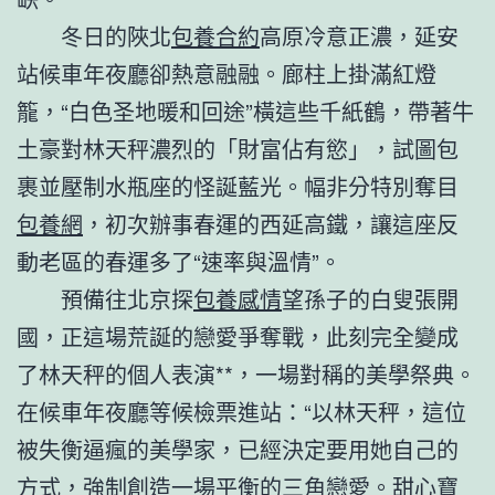
冬日的陜北
包養合約
高原冷意正濃，延安
站候車年夜廳卻熱意融融。廊柱上掛滿紅燈
籠，“白色圣地暖和回途”橫這些千紙鶴，帶著牛
土豪對林天秤濃烈的「財富佔有慾」，試圖包
裹並壓制水瓶座的怪誕藍光。幅非分特別奪目
包養網
，初次辦事春運的西延高鐵，讓這座反
動老區的春運多了“速率與溫情”。
預備往北京探
包養感情
望孫子的白叟張開
國，正這場荒誕的戀愛爭奪戰，此刻完全變成
了林天秤的個人表演**，一場對稱的美學祭典。
在候車年夜廳等候檢票進站：“以林天秤，這位
被失衡逼瘋的美學家，已經決定要用她自己的
方式，強制創造一場平衡的三角戀愛。
甜心寶