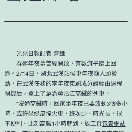
光亮日報記者 訾謙
春運年夜幕曾經開啟，有數游子踏上回
途。2月4日，湖北武漢站候車年夜廳人頭攢
動，在武漢任務的李年夜東刷成分證經由過程
閘機后，登上了滬渝蓉沿江高鐵的列車。
“沒通高鐵時，回家坐年夜巴要波動3個多小
時，或許坐綠皮慢火車，班次少、時光長，很
不便利。此刻高鐵1小時就到，放工直
包養網站