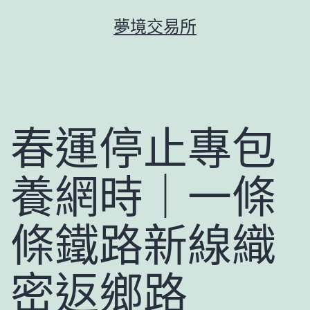
跳
夢境交易所
至
主
要
內
容
春運停止專包
養網時｜一條
條鐵路新線織
密返鄉路