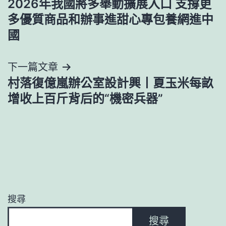
2026年我國將多舉動擴展入口 支撐更
章
多優質商品和辦事進甜心專包養網進中
導
國
覽
下一篇文章
村落復億嵐辦公室設計興丨夏玉米每畝
增收上百斤背后的“機密兵器”
搜尋
搜尋