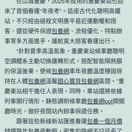
在山城重慶，2025年投用的重慶東站也迎
來了首個春運“年夜考”。這座古代化聰明高鐵
站，不只經由過程文明惠平易近運動暖和搭
客，還從硬件保證
包養網
、流程優化、特點辦
事等多方面進手，護航寬大搭客春運出行。
“針對夏季高溫氣象，重慶東站候車廳聰明
空調體系主動切換運轉形式，搭配智能隔熱膜
的保溫後果，使候
包養網
車年夜廳溫度穩固保
持在人體
包養網
溫馨
甜心寶貝包養網
區間。”重
慶東站相干擔任人表現，同時，車站還將依據
列車開行情形，靜態調劑候車廳
包養網ppt
開關
廳時光，做好夜間站內辦事保證任務。
跟著這些新線新站匯進春運
包養一個月價
錢
鐵路年
包養
夜動脈，密集的路網不只延長了