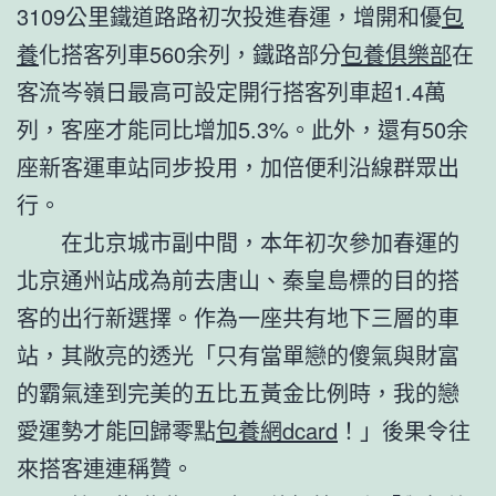
3109公里鐵道路路初次投進春運，增開和優
包
養
化搭客列車560余列，鐵路部分
包養俱樂部
在
客流岑嶺日最高可設定開行搭客列車超1.4萬
列，客座才能同比增加5.3%。此外，還有50余
座新客運車站同步投用，加倍便利沿線群眾出
行。
在北京城市副中間，本年初次參加春運的
北京通州站成為前去唐山、秦皇島標的目的搭
客的出行新選擇。作為一座共有地下三層的車
站，其敞亮的透光「只有當單戀的傻氣與財富
的霸氣達到完美的五比五黃金比例時，我的戀
愛運勢才能回歸零點
包養網dcard
！」後果令往
來搭客連連稱贊。