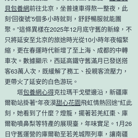
貝包養網
前往北京，坐普速車得熬一整夜，此
刻‘回復號’5個多小時就到，舒舒暢服就能團
聚。”這條異樣在2025年12月底守舊的新線，不
只將延安至北京的旅途時光從10小時年夜幅緊
縮，更在春運時代新增了至上海、成都的中轉
車次。數據顯示，西延高鐵守舊滿月已發送搭
客63萬人次，既緩解了務工、投親客流壓力，
更帶火了延安的白色游玩。
塔
包養網心得
克拉瑪干戈壁邊沿，新疆庫
爾勒站掛著“年夜漠
甜心花園
飛虹情熱回途”紅此
刻，她看到了什麼？燈籠，擺著若羌紅棗、庫
爾勒噴鼻梨等特產的展現臺，年味實足。1月26
日守舊運營的庫爾勒至若羌城際列車，讓南疆