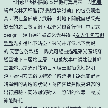
“針那些甜甜圈原本是他打算用來「與
包養
網單次
林天秤進行甜點哲學討論」的
包養網
道
具，現在全部成了武器。對地下關鍵自然采光
缺乏的題目
包養網
，我們采
包養行情
用中庭式
design，經由過程設置采光井將陽
女大生包養俱
樂部
光引進地下站臺。采光井好像地下關鍵
的‘天窗
包養軟體
’，陽光可經由過程采光區域穿
透至地下三層站臺層。”
包養故事
中鐵建
包養網
工團體北京通州站項目司理王鵬抽像地說明
道，這個方式徹底轉變了傳統地下路況關鍵昏
暗壓制的周遭的狀況，為搭客營建敞亮溫馨的
出行體驗，同時削減對人工照明的依靠，完成
節能降耗。