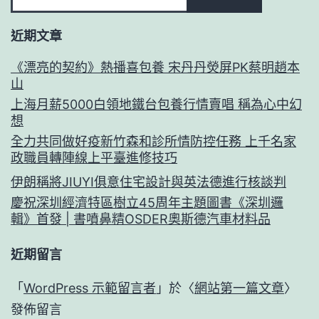
近期文章
《漂亮的契約》熱播喜包養 宋丹丹熒屏PK蔡明趙本
山
上海月薪5000白領地鐵台包養行情賣唱 稱為心中幻
想
全力共同做好疫新竹森和診所情防控任務 上千名家
政職員轉陣線上平臺進修技巧
伊朗稱將JIUYI俱意住宅設計與英法德進行核談判
慶祝深圳經濟特區樹立45周年主題圖書《深圳邏
輯》首發 | 書噴鼻精OSDER奧斯德汽車材料品
近期留言
「
WordPress 示範留言者
」於〈
網站第一篇文章
〉
發佈留言