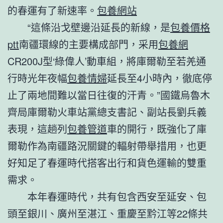
的春運有了新速率。
包養網站
“這條沿戈壁邊沿延長的新線，是
包養價格
ptt
南疆環線的主要構成部門，采用
包養網
CR200J型‘綠偉人’動車組，將庫爾勒至若羌通
行時光年夜幅
包養情婦
延長至4小時內，徹底停
止了兩地間難以當日往復的汗青。”國鐵烏魯木
齊局庫爾勒火車站黨總支書記、副站長劉兵義
表現，這趟列
包養管道
車的開行，既強化了庫
爾勒作為南疆路況關鍵的輻射帶舉措用，也更
好知足了春運時代搭客出行和貨色運輸的雙重
需求。
本年春運時代，共有包含西安至延安、包
頭至銀川、廣州至湛江、重慶至黔江等22條共