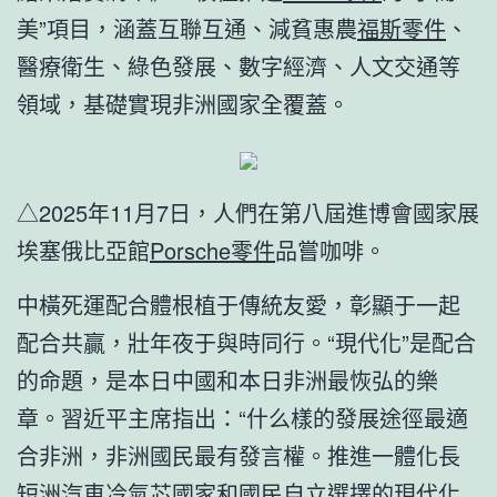
美”項目，涵蓋互聯互通、減貧惠農
福斯零件
、
醫療衛生、綠色發展、數字經濟、人文交通等
領域，基礎實現非洲國家全覆蓋。
△2025年11月7日，人們在第八屆進博會國家展
埃塞俄比亞館
Porsche零件
品嘗咖啡。
中橫死運配合體根植于傳統友愛，彰顯于一起
配合共贏，壯年夜于與時同行。“現代化”是配合
的命題，是本日中國和本日非洲最恢弘的樂
章。習近平主席指出：“什么樣的發展途徑最適
合非洲，非洲國民最有發言權。推進一體化長
短洲
汽車冷氣芯
國家和國民自立選擇的現代化