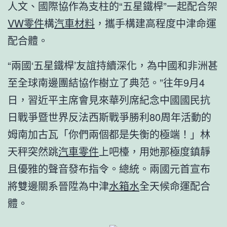
人文、國際協作為支柱的“五星鐵桿”一起配合架
VW零件
構
汽車材料
，攜手構建高程度中津命運
配合體。
“兩國‘五星鐵桿’友誼持續深化，為中國和非洲甚
至全球南邊團結協作樹立了典范。”往年9月4
日，習近平主席會見來華列席紀念中國國民抗
日戰爭暨世界反法西斯戰爭勝利80周年活動的
姆南加古瓦「你們兩個都是失衡的極端！」林
天秤突然跳
汽車零件
上吧檯，用她那極度鎮靜
且優雅的聲音發布指令。總統。兩國元首宣布
將雙邊關系晉陞為中津
水箱水
全天候命運配合
體。