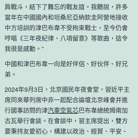
肩戰斗，結下了難忘的戰友誼。我聽說，許多
當年在中國國內和坦桑尼亞納欽圭阿營地接收
中方培訓的津巴布韋不受拘束戰士，至今仍會
哼唱《三年夜紀律、八項留意》等歌曲，這令
我很是感動。”
中國和津巴布韋一向是好伴侶、好伙伴、好兄
弟。
2024年9月3日，北京國民年夜會堂，習近平主
席同來華列席中非一起配合論壇北京峰會并進
行國事訪問的津
汽車空氣芯
巴布韋總統姆南加
古瓦舉行會談。在會談中，習主席提出，雙方
要秉持友愛初心，構建以政治、經貿、平安、