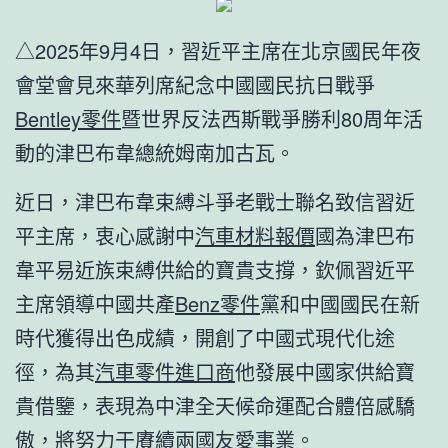
△2025年9月4日，習近平主席在北京國民年夜
會堂會見來華列席紀念中國國民抗日戰爭
Bentley零件
暨世界反法西斯戰爭勝利80周年活
動的津巴布韋總統姆南加古瓦。
近日，津巴布韋束縛斗爭老戰士聯名致信習近
平主席，衷心感謝中
汽車材料報價
國為津巴布
韋平易近族束縛供給的寶貴支撐，欽佩習近平
主席領導中國共產
Benz零件
黨和中國國民在新
時代獲得出色成績，開創了中國式現代化途
徑，為其
汽車零件進口商
他發展中國家供給寶
貴借鑒，表現為中津全天候命運配合體倍感驕
傲，將努力于賡續兩國友愛事業。