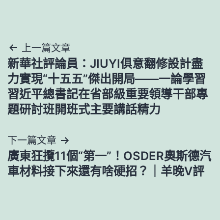
文
上一篇文章
新華社評論員：JIUYI俱意翻修設計盡
章
力實現“十五五”傑出開局——一論學習
導
習近平總書記在省部級重要領導干部專
題研討班開班式主要講話精力
覽
下一篇文章
廣東狂攬11個“第一”！OSDER奧斯德汽
車材料接下來還有啥硬招？｜羊晚V評