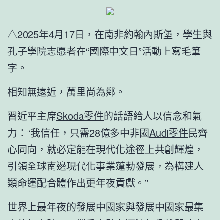
△2025年4月17日，在南非約翰內斯堡，學生與
孔子學院志愿者在“國際中文日”活動上寫毛筆
字。
相知無遠近，萬里尚為鄰。
習近平主席
Skoda零件
的話語給人以信念和氣
力：“我信任，只需28億多中非國
Audi零件
民齊
心同向，就必定能在現代化途徑上共創輝煌，
引領全球南邊現代化事業蓬勃發展，為構建人
類命運配合體作出更年夜貢獻。”
世界上最年夜的發展中國家與發展中國家最集