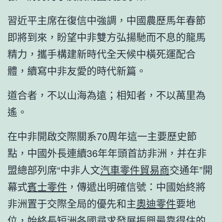
習近平主席在復信中強調，中國農歷馬年春節
即將到來，盼望中非雙方弘揚馳而不息的龍馬
精力，攜手構建新時代全天候中橫死運配合
體，續寫中非友愛的時代新篇。
道合者，不以山海為遠；相知者，不以萬里為
遙。
在中非開啟交際關系70周年這一主要歷史節
點，中國外長連續36年年頭首訪非洲，并在非
盟總部列席“中非人文
汽車零件貿易商
交通年”開
幕式
賓士零件
，傳遞出明確信號：中國始終將
非洲置于交際全局的優先和主
奧迪零件
要地
位，始終長短洲各國尋求發展振興最靠得住的