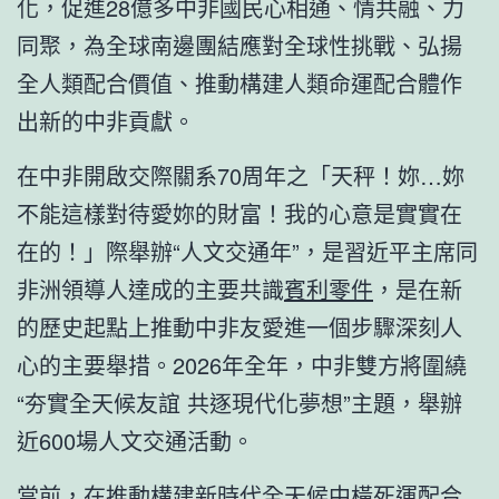
化，促進28億多中非國民心相通、情共融、力
同聚，為全球南邊團結應對全球性挑戰、弘揚
全人類配合價值、推動構建人類命運配合體作
出新的中非貢獻。
在中非開啟交際關系70周年之「天秤！妳…妳
不能這樣對待愛妳的財富！我的心意是實實在
在的！」際舉辦“人文交通年”，是習近平主席同
非洲領導人達成的主要共識
賓利零件
，是在新
的歷史起點上推動中非友愛進一個步驟深刻人
心的主要舉措。2026年全年，中非雙方將圍繞
“夯實全天候友誼 共逐現代化夢想”主題，舉辦
近600場人文交通活動。
當前，在推動構建新時代全天候中橫死運配合