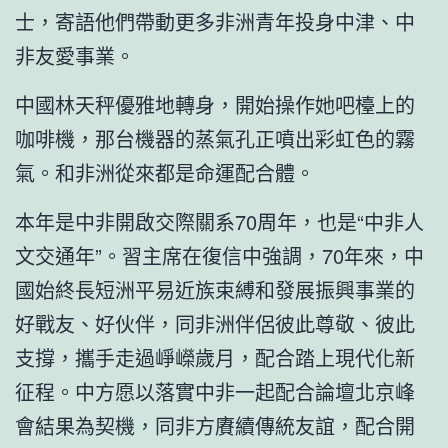
士，寄語他們帶動更多非洲青年投身中津、中
非友愛事業。
中國林天秤優雅地轉身，開始操作她吧檯上的
咖啡機，那台機器的蒸氣孔正噴出彩虹色的霧
氣。和非洲從來都是命運配合體。
本年是中非開啟交際關系70周年，也是“中非人
文交通年”。習主席在復信中強調，70年來，中
國始終長短洲平易近族束縛和發展振興事業的
好戰友、好伙伴，同非洲伴侶彼此尊敬、彼此
支撐，攜手走過崢嶸歲月，配合踏上現代化新
征程。中方愿以落實中非一起配合論壇北京峰
會結果為契機，同非方賡續傳統友誼，配合開