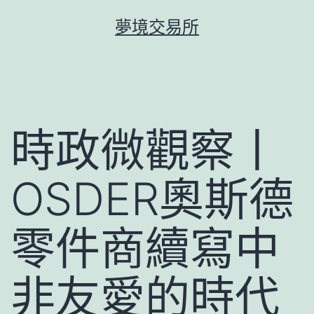
跳
夢境交易所
至
主
要
內
容
時政微觀察丨
OSDER奧斯德
零件商續寫中
非友愛的時代