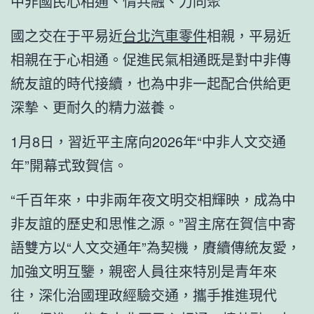
中非國民心相通、情共融、力同聚
國之交在于平易近
台北汽車零件
相親，平易近
相親在于心相通。促進民氣相通既是對中非傳
統友誼的時代接續，也為中非一起配合供給更
深摯、更耐久的精力滋養。
1月8日，習近平主席向2026年“中非人文交通
年”開幕式致賀信。
“千百年來，中非兩年夜文明交相輝映，成為中
非友誼的歷史和思惟之源。”習主席在賀信中寄
語雙方以“人文交通年”為契機，賡續傳統友愛，
加強文明互鑒，親密人員往來特別是青年來
往，深化治國理政經驗交通，攜手推進現代