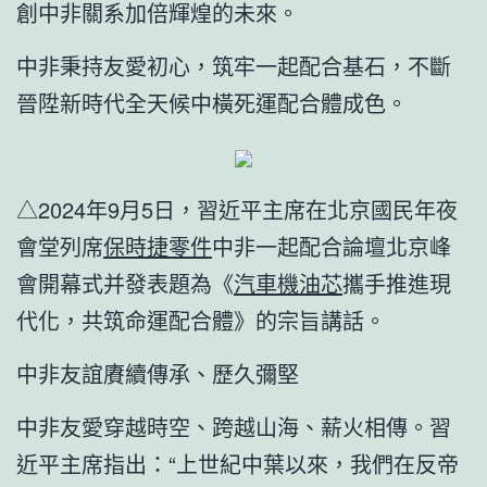
創中非關系加倍輝煌的未來。
中非秉持友愛初心，筑牢一起配合基石，不斷
晉陞新時代全天候中橫死運配合體成色。
△2024年9月5日，習近平主席在北京國民年夜
會堂列席
保時捷零件
中非一起配合論壇北京峰
會開幕式并發表題為《
汽車機油芯
攜手推進現
代化，共筑命運配合體》的宗旨講話。
中非友誼賡續傳承、歷久彌堅
中非友愛穿越時空、跨越山海、薪火相傳。習
近平主席指出：“上世紀中葉以來，我們在反帝