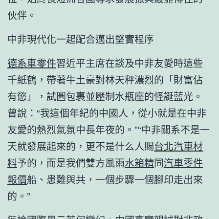
伙伴。
中非現代化一起配合邁出堅實程序
德系車零件
習近平主席在談及中非友愛時這些
千紙鶴，帶著牛土豪對林天秤濃烈的「財富佔
有慾」，試圖包裹並壓制水瓶座的怪誕藍光。
曾說：“我這個年紀的中國人，從小就是在中非
友愛的熱烈氣氛中長年夜的。”“中非關系不是一
天就發展起來的，更不是什么人賜
台北汽車材
料
予的，而是我們雙方風雨
水箱精
同
汽車零件
報價
船、患難與共，一個步驟一個腳印走出來
的。”