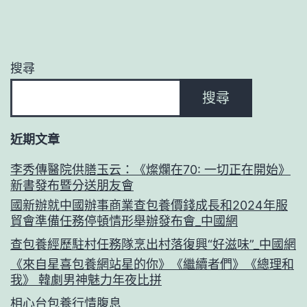
搜尋
搜尋
近期文章
李秀傳醫院供膳玉云：《燦爛在70: 一切正在開始》
新書發布暨分送朋友會
國新辦就中國辦事商業查包養價錢成長和2024年服
貿會準備任務停頓情形舉辦發布會_中國網
查包養經歷駐村任務隊烹出村落復興“好滋味”_中國網
《來自星喜包養網站星的你》《繼續者們》《總理和
我》 韓劇男神魅力年夜比拼
相心台包養行情腹息