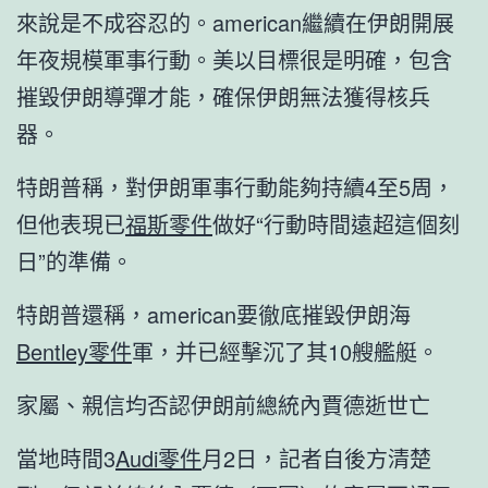
來說是不成容忍的。american繼續在伊朗開展
年夜規模軍事行動。美以目標很是明確，包含
摧毀伊朗導彈才能，確保伊朗無法獲得核兵
器。
特朗普稱，對伊朗軍事行動能夠持續4至5周，
但他表現已
福斯零件
做好“行動時間遠超這個刻
日”的準備。
特朗普還稱，american要徹底摧毀伊朗海
Bentley零件
軍，并已經擊沉了其10艘艦艇。
家屬、親信均否認伊朗前總統內賈德逝世亡
當地時間3
Audi零件
月2日，記者自後方清楚