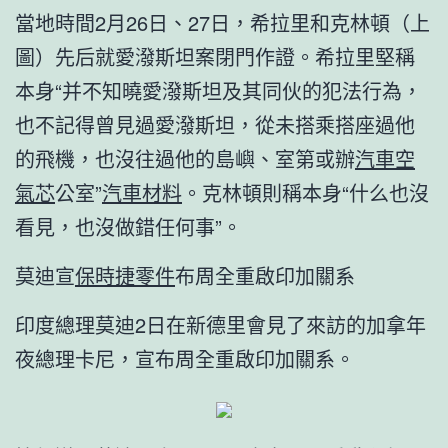
當地時間2月26日、27日，希拉里和克林頓（上
圖）先后就愛潑斯坦案閉門作證。希拉里堅稱
本身“并不知曉愛潑斯坦及其同伙的犯法行為，
也不記得曾見過愛潑斯坦，從未搭乘搭座過他
的飛機，也沒往過他的島嶼、室第或辦
汽車空
氣芯
公室”
汽車材料
。克林頓則稱本身“什么也沒
看見，也沒做錯任何事”。
莫迪宣
保時捷零件
布周全重啟印加關系
印度總理莫迪2日在新德里會見了來訪的加拿年
夜總理卡尼，宣布周全重啟印加關系。