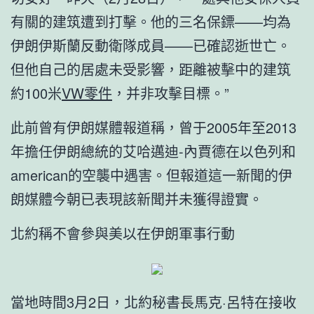
有關的建筑遭到打擊。他的三名保鏢——均為
伊朗伊斯蘭反動衛隊成員——已確認逝世亡。
但他自己的居處未受影響，距離被擊中的建筑
約100米
VW零件
，并非攻擊目標。”
此前曾有伊朗媒體報道稱，曾于2005年至2013
年擔任伊朗總統的艾哈邁迪-內賈德在以色列和
american的空襲中遇害。但報道這一新聞的伊
朗媒體今朝已表現該新聞并未獲得證實。
北約稱不會參與美以在伊朗軍事行動
當地時間3月2日，北約秘書長馬克·呂特在接收