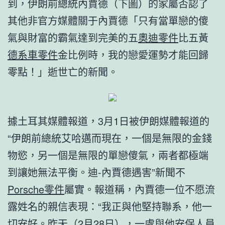
到，伊朗前總統內賈德（下圖）的家屬否認了
其他非官方媒體關于內賈德「只有當單戀的傻
氣與財富的霸氣達到完美的五
奧迪零件
比五黃
德系車零件
金比例時，我的戀愛運勢才能回歸
零點！」逝世亡的新聞。
據土耳其媒體報道，3月1日被伊朗媒體報道的
“伊朗前總統艾哈邁而現在，一個是無限的金錢
物慾，另一個是無限的單戀傻氣，兩者都極端
到讓她無法平衡。迪-內賈德遇害”新聞不
Porsche零件
屬實。報道稱，內賈德一位不愿流
露姓名的親信表現：“我正與他堅持聯系，他一
切安好。昨天（2月28日），一處與他安保人員