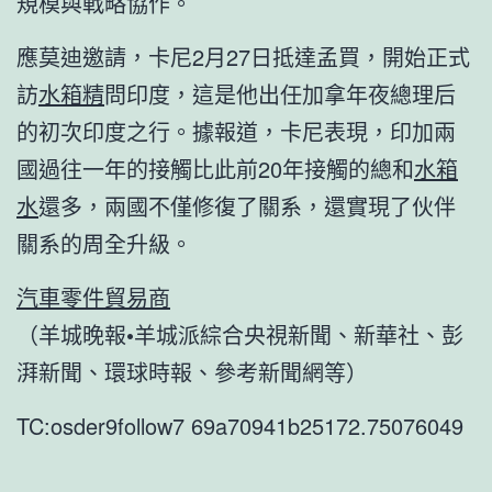
規模與戰略協作。
應莫迪邀請，卡尼2月27日抵達孟買，開始正式
訪
水箱精
問印度，這是他出任加拿年夜總理后
的初次印度之行。據報道，卡尼表現，印加兩
國過往一年的接觸比此前20年接觸的總和
水箱
水
還多，兩國不僅修復了關系，還實現了伙伴
關系的周全升級。
汽車零件貿易商
（羊城晚報•羊城派綜合央視新聞、新華社、彭
湃新聞、環球時報、參考新聞網等）
TC:osder9follow7 69a70941b25172.75076049