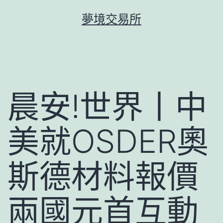
跳
夢境交易所
至
主
要
內
容
晨安!世界丨中
美就OSDER奧
斯德材料報價
兩國元首互動