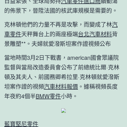
日益緊張、全球局勢持
汽車零件進口商
續動蕩
的佈景下，晉陞法國的核武庫規模是需要的。
克林頓他們的力量不再是攻擊，而變成了林
汽
車零件
天秤舞台上的兩座極端
台北汽車材料
背
景雕塑**。夫婦就愛潑斯坦案作證視頻公布
當地時間3月2日下戰書，american國會眾議院
監督與當局改造委員會公布了前總統比爾·克林
頓及其夫人、前國務卿希拉里·克林頓就愛潑斯
坦案作證的視頻
汽車材料報價
。據稱視頻長度
年夜約4個半
BMW零件
小時。
藍寶堅尼零件