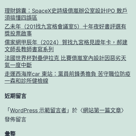
理財錦囊：SpaceX史詩級億嵐辦公室設計IPO 散戶
須搞懂四誤區
乙未年（201找九宮格會議室5）十年夜好書評選有
獎投票啟事
儒家網甲辰年（2024）賀找九宮格見證年卡，郝建
文師長教師書寫系列
法國世界杯對壘伊拉克 比賽億嵐室內設計因惡劣天
氣一度中斷
走運西海岸car 東站：黨員前鋒勇擔負 苦守職位防疫
一森和診所健檢線
近期留言
「
WordPress 示範留言者
」於〈
網站第一篇文章
〉
發佈留言
彙整