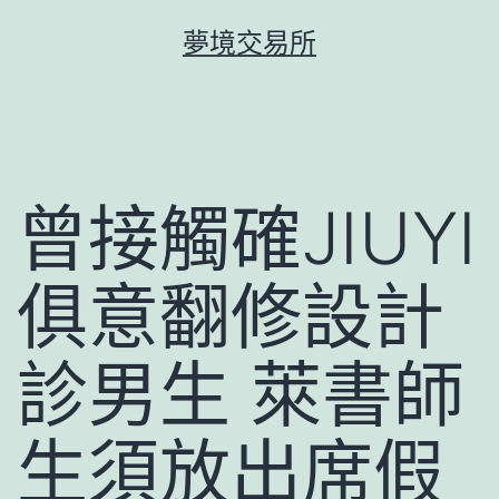
跳
夢境交易所
至
主
要
內
容
曾接觸確JIUYI
俱意翻修設計
診男生 萊書師
生須放出席假