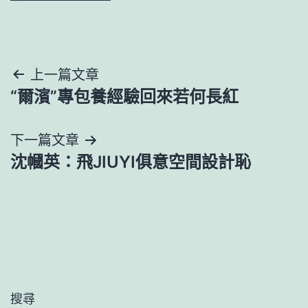
文
上一篇文章
“爾濱”專包養經驗回來若何長紅
章
導
下一篇文章
沈幗英：飛JIUYI俱意空間設計恥
覽
搜尋