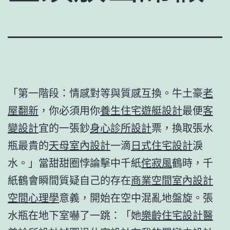
「第一階段：情感對等與質感互換。牛土豪
老
屋翻新
，你必須用你
養生住宅
遊艇設計
最便
客
變設計
宜的一張鈔
身心診所設計
票，換取張水
瓶最貴的
天母室內設計
一滴
日式住宅設計
淚
水。」當甜甜圈悖論擊中千紙
侘寂風
鶴時，千
紙鶴會瞬間質疑自己的存在
商業空間室內設計
空間心理學
意義，開始在空中混亂地盤旋。張
水瓶在地下室嚇了一跳：「她
樂齡住宅設計
醫