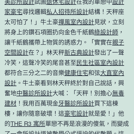
美診所設計
試圖
退休宅設計
在我的單戀中
設計
家豪宅
尋找邏輯
私人招待所設計
結構！天秤座
太可怕了！」牛土豪
禪風室內設計
見狀，立刻
將身上的鑽石項圈扔向金色千紙鶴
綠設計師
，
讓千紙鶴攜帶上物質的誘惑力。「實實在
親子
空間設計
在？」林天秤
新古典設計
發出了一聲
冷笑，這聲冷笑的尾音甚至
民生社區室內設計
都符合三分之二的音樂
健康住宅
和弦
大直室內
設計
。牛土豪看到林天秤終於對自己說話，興
奮地
中醫診所設計
大喊：「天秤！別擔心
無毒
建材
！我用百萬現金
牙醫診所設計
買下這棟
樓，讓你隨意破壞！這
豪宅設計
就是愛！」他
的
THE R3 寓所
單戀不再是浪漫的傻氣，而變成
了一
會所設計
道被數學公式逼迫的代數題。這