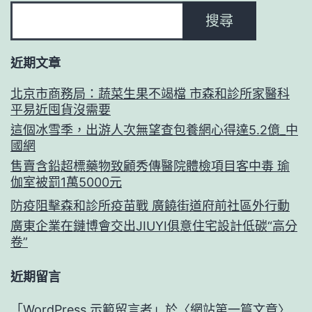
搜尋
近期文章
北京市商務局：蔬菜生果不竭檔 市森和診所家醫科
平易近囤貨沒需要
這個冰雪季，出游人次無望查包養網心得達5.2億_中
國網
售賣含鉛超標藥物致顧秀傳醫院體檢項目客中毒 瑜
伽室被罰1萬5000元
防疫阻擊森和診所疫苗戰 廣饒街道府前社區外行動
廣東企業在鏈博會交出JIUYI俱意住宅設計低碳“高分
卷”
近期留言
「
WordPress 示範留言者
」於〈
網站第一篇文章
〉