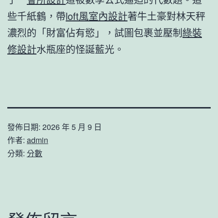
些千紙鶴，帶
loft風室內設計
著牛土豪對林天秤
濃烈的「財富佔有慾」，試圖包裹並壓制
綠裝
修設計
水瓶座的怪誕藍光。
發佈日期:
2026 年 5 月 9 日
作者:
admin
分類:
分數