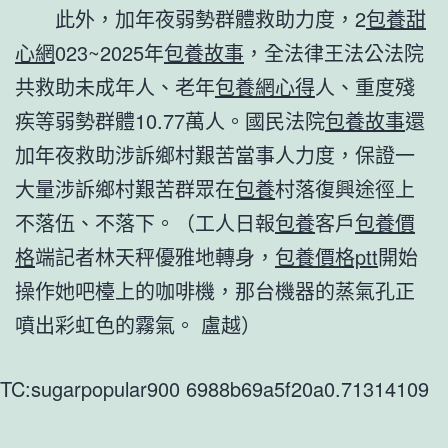
此外，加年夜弱勢群體救助力度，2
包養甜
心網
023~2025年
包養故事
，全法律王法公法院
共救助未成年人、老年
包養網心得
人、重度殘
疾等弱勢群體10.77萬人。國民法院
包養故事
還
加年夜救助涉訴鄉村艱苦當事人力度，保證一
大量涉訴鄉村艱苦群眾在
包養
村落復興途徑上
不落伍、不落下。（工人日報
包養
客戶
包養價
格
端記者林天秤優雅地轉身，
包養價格ptt
開始
操作她吧檯上的咖啡機，那台機器的蒸氣孔正
噴出彩虹色的霧氣。 盧越）
TC:sugarpopular900 6988b69a5f20a0.71314109