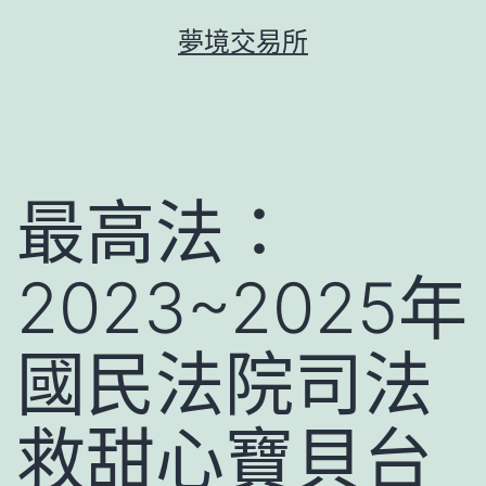
跳
夢境交易所
至
主
要
內
容
最高法：
2023~2025年
國民法院司法
救甜心寶貝台