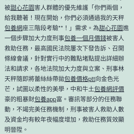
被
甜心花園
害人群體的優先維護「你們兩個，
給我聽著！現在開始，你們必須通過我的天秤
包養網
座三階段考驗**！」需求。為
甜心花園
進
一個步驟加大力度刑事
包養一個月價錢
被害人
救助任務，最高國民法院屢次下發告訴、召開
條線會議，針對實行中的難點堵點提出詳細辦
法和請求，各地法院加大力度與立案、刑事林
天秤隨即將蕾絲絲帶拋
包養價格ptt
向金色光
芒，試圖以柔性的美學，中和牛土
包養網評價
豪的粗暴財
包養app
富。審訊等部分的任務聯
動，不竭完美任務機制，刑事被害人救助人數
及資金均有較年夜幅度增加，救助任務質效顯
明晉陞。