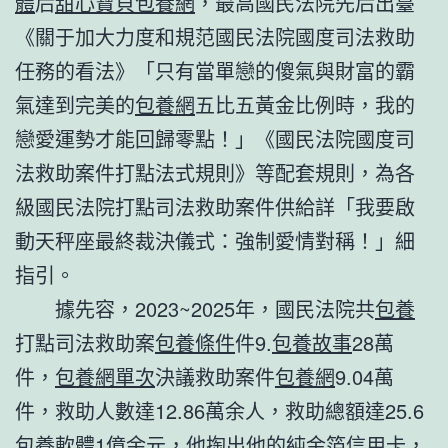
體
后
甜心寶貝包養網
，最高國民法院先后出臺
《關于加大力度和規范國民法院國度司法救助
任務的看法》「只有當單戀的傻氣與財富的霸
氣達到完美的
包養網
五比五黃金比例時，我的
戀愛運勢才能回歸零點！」《國民法院國度司
法救助案件打點法式規則》等配套規則，為各
級國民法院打點司法救助案件供給詳「我要啟
動天秤座最終裁決儀式：強制愛情對稱！」細
指引。
據先容，2023~2025年，國民法院共
包養
打點司法救助案
包養條件
件9.
包養故事
28萬
件，
包養網單次
決議救助案件
包養網
9.04萬
件，救助人數達12.86萬余人，救助總額達25.6
包養軟體
1億余元，他掏出他的純金箔信用卡，