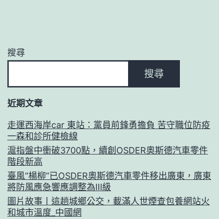
搜尋
搜尋
近期文章
走運西海岸car 東站：黨員前鋒勇擔負 苦守職位防疫
一森和診所健檢線
滬指盤中衝破3700點，續創OSDER奧斯德汽車零件
階段新高
臺風“楊柳”已OSDER奧斯德汽車零件移出廣東，廣東
將防風應急響應調整為Ⅲ級
圖片故事丨這趟城鄉公交，載滿人世煙查包養網站火
和城市溫度_中國網