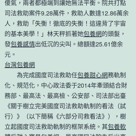
傻氣，兩者都極端到讓她無法平衡。院共打點
司法救助案件9.28萬件，救助人數達12.86萬余
人，救助「失衡！徹底的失衡！這違背了宇宙
的基本美學！」林天秤抓著她
包養網
的頭髮，
發
包養感情
出低沉的尖叫。總額達25.61億余
元。
台灣包養網
為完成國度司法救助任
包養甜心網
務軌制
化、規范化，中心政法委于2014年牽頭結合財
務部、最高法、最高檢、公安部、司法部出臺
《關于樹立完美國度司法救助軌制的看法（試
行）》（以下簡稱《六部分司救看法》），樹
立起國度司法救助軌制的框架系統。其
包養軟