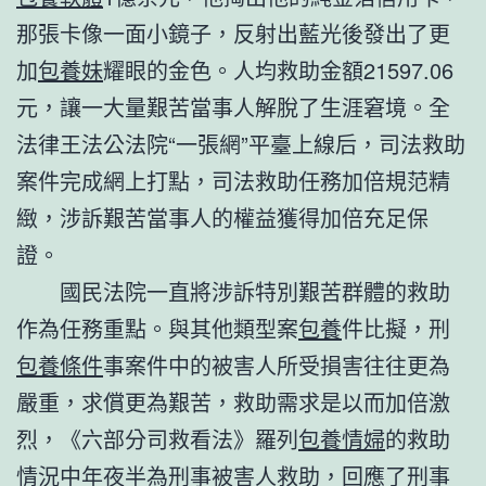
那張卡像一面小鏡子，反射出藍光後發出了更
加
包養妹
耀眼的金色。人均救助金額21597.06
元，讓一大量艱苦當事人解脫了生涯窘境。全
法律王法公法院“一張網”平臺上線后，司法救助
案件完成網上打點，司法救助任務加倍規范精
緻，涉訴艱苦當事人的權益獲得加倍充足保
證。
國民法院一直將涉訴特別艱苦群體的救助
作為任務重點。與其他類型案
包養
件比擬，刑
包養條件
事案件中的被害人所受損害往往更為
嚴重，求償更為艱苦，救助需求是以而加倍激
烈，《六部分司救看法》羅列
包養情婦
的救助
情況中年夜半為刑事被害人救助，回應了刑事