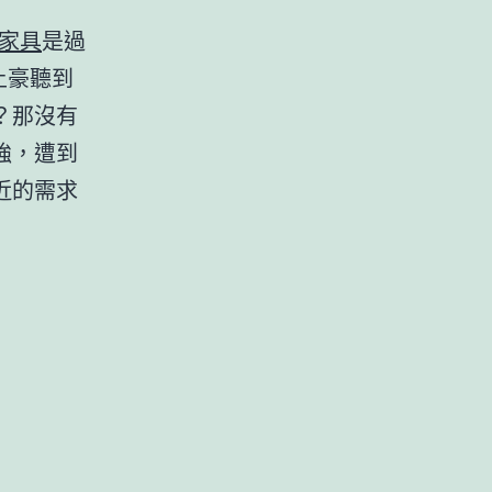
家具
是過
土豪聽到
？那沒有
強，遭到
近的需求