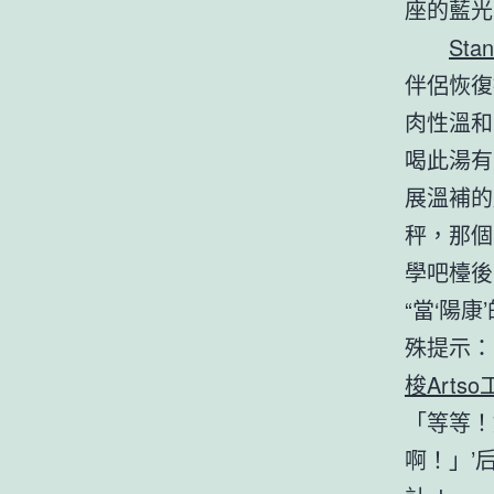
座的藍光
St
伴侶恢復
肉性溫和
喝此湯有
展溫補的
秤，那個
學吧檯後
“當‘陽康
殊提示：
梭Arts
「等等！
啊！」’