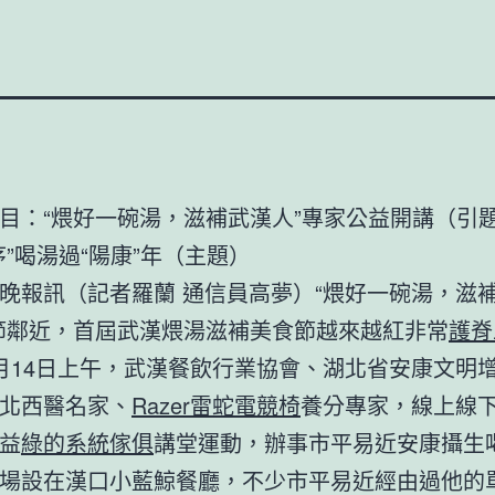
目：“煨好一碗湯，滋補武漢人”專家公益開講（引
序”喝湯過“陽康”年（主題）
晚報訊（記者羅蘭 通信員高夢）“煨好一碗湯，滋
節鄰近，首屆武漢煨湯滋補美食節越來越紅非常
護脊
月14日上午，武漢餐飲行業協會、湖北省安康文明
北西醫名家、
Razer雷蛇電競椅
養分專家，線上線
益
綠的系統傢俱
講堂運動，辦事市平易近安康攝生
場設在漢口小藍鯨餐廳，不少市平易近經由過他的