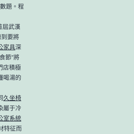
數題。程
首屆武漢
聽到要將
公家具
深
食節”將
0門店積極
懂喝湯的
同
久坐椅
染屬于冷
公室系統
材特征而