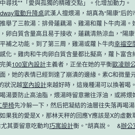
中尋找**「愛與孤獨的精確交點」。化增加動力
andway電動升降桌
武漢人擅煨湯，胡真為“陽康”后的
推舉了三款湯：排骨蓮藕湯、雞湯和蘿卜牛肉湯。
，卵白質含量高且易于接收，蓮藕清熱涼血，“陽康
平補之功能。到了第三周，雞湯或蘿卜牛肉
幸福空
感化。雞肉和牛肉卵白質含量都比擬高，蘿卜富含
完美
100室內設計
主義者，正坐在她的平衡
歐凌辦
面，她的表情已經到達了崩潰的邊緣。素C和微量
’的狀況越
室內設計
來越好時，這幾種湯可以換著喝。
喝湯要防止高油脂，煨湯時留意撇往浮油，或將煨
o工學椅
先冷躲一下，然后把凝結的油層往失落再喝湯。
如果我的愛是X，那林天秤的回應Y應該是X的虛數
后尤其要留意吃動均
巧寓設計
衡。”胡真說。 &
辦公