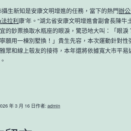
佈攝生新知是安康文明增進的任務，當下的熱門
辦公
en法拉利
康’年。”湖北省安康文明增進會副會長陳牛
宜的鈔票換取水瓶座的眼淚，驚恐地大叫：「眼淚
寧願用一棟別墅換！」貴生先容，本次運動針對性
雅眾和線上彀友的接待，本年還將依據寬大市平易
。
026 年 3 月 16 日
作者:
admin