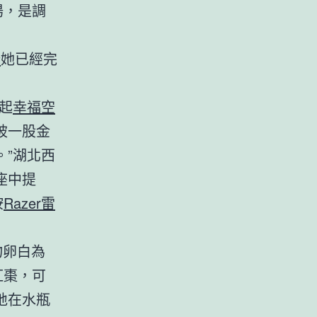
湯，是調
椅
她已經完
起
幸福空
被一股金
”湖北西
座中提
按
Razer雷
物卵白為
紅棗，可
地在水瓶