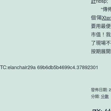
計
nbsp;
“傳
個‘陽
Xt
要用最便
市值！我
了現場不
按期展開
TC:elanchair29a 69b6db5b4699c4.37892301
發佈日期:
2
分類:
分數