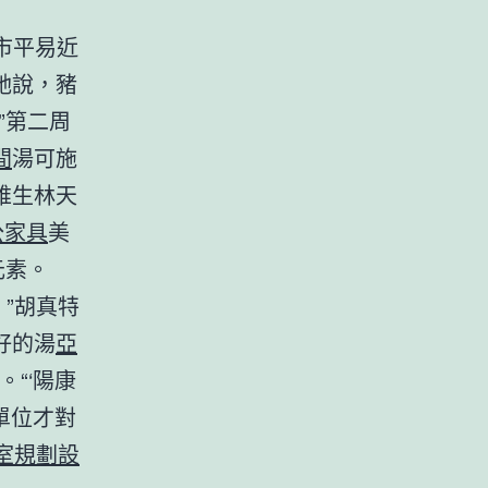
。
市平易近
她說，豬
”第二周
間
湯可施
維生林天
公家具
美
元素。
”胡真特
好的湯
亞
“‘陽康
單位才對
室規劃設