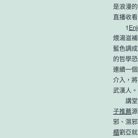
是浪漫的
直播收看
1
En
煨湯滋補
藍色調成
的哲學恐
連續一個
介入，將
武漢人
講堂
子推薦
源
邪、濕邪
櫃
劉亞就