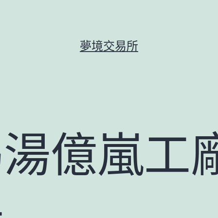
夢境交易所
喝湯億嵐工
年