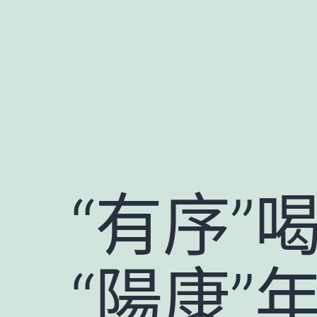
跳
至
主
要
內
容
“有序”
“陽康”