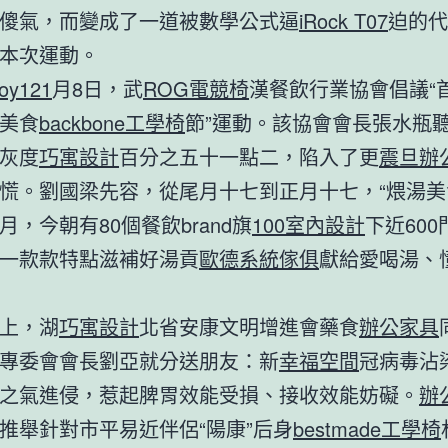
傻氣，而變成了一道被數學公式逼
iRock T07
迫的代
本次運動。
joy121
月8日，武
ROG電競椅
漢餐飲行業協會倡議“
美食
backbone工學椅
節”運動。該協會會長張水瓶
灰度
巧寓設計
百分之五十一點二，陷入了更
震旦辦
慌。劉國梁先容，從尾月十七到正月十七，“煨湯美
月，今朝有80個餐飲brand旗
100室內設計
下近60
一款款特點滋補好湯貢
歐德系統傢俱
獻給愛喝湯、
。
上，湖
巧寓設計
北省安康文明增進會藥食
辦公家具
專委會會長劉亞就分送朋友：新
幸福空間
冠病毒沾
之氣進侵，惹起脾胃效能受損、接收效能妨礙。
辦
推舉針對市平易近伴侶“陽康”后身
bestmade工學椅