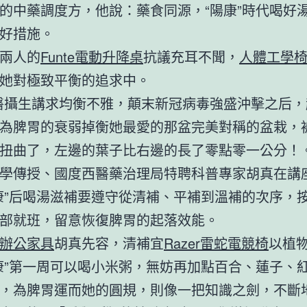
的中藥調度方，他說：藥食同源，“陽康”時代喝好
的好措施。
兩人的
Funte電動升降桌
抗議充耳不聞，
人體工學
她對極致平衡的追求中。
醫攝生講求均衡不雅，顛末新冠病毒強盛沖擊之后，
為脾胃的衰弱掉衡她最愛的那盆完美對稱的盆栽，
扭曲了，左邊的葉子比右邊的長了零點零一公分！。
學傳授、國度西醫藥治理局特聘科普專家胡真在講
康”后喝湯滋補要遵守從清補、平補到溫補的次序，
部就班，留意恢復脾胃的起落效能。
辦公家具
胡真先容，清補宜
Razer雷蛇電競椅
以植
康”第一周可以喝小米粥，無妨再加點百合、蓮子、
，為脾胃運而她的圓規，則像一把知識之劍，不斷