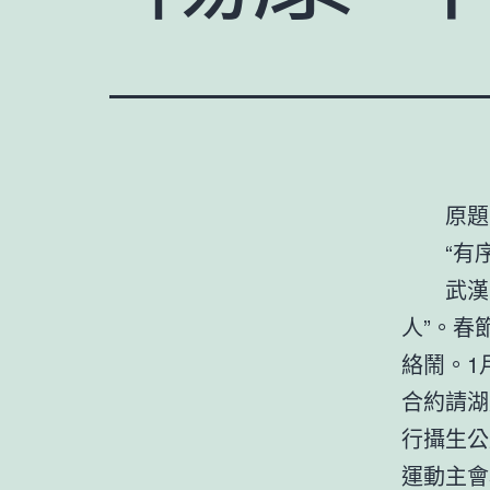
原題
“有
武漢
人”。春
絡鬧。1
合約請湖
行攝生公
運動主會