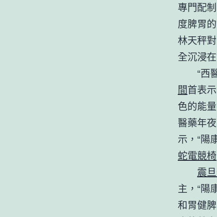
專門配制
度脾胃
林天秤對
全沉浸在
“西
間
首表示
色的能量
醫藥年夜
示，“陽
蛇電競椅
震旦
主，“陽
和胃健脾