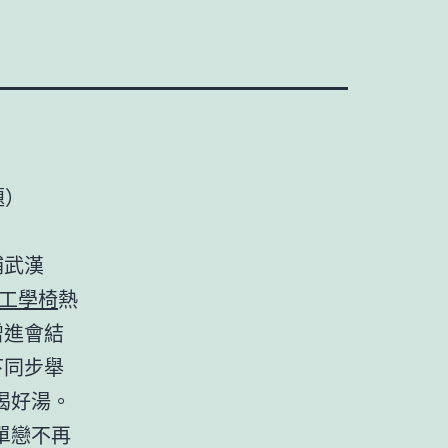
題）
補武漢
工學椅
熱
增進會結
下同步舉
喝好湯。
單戀不再